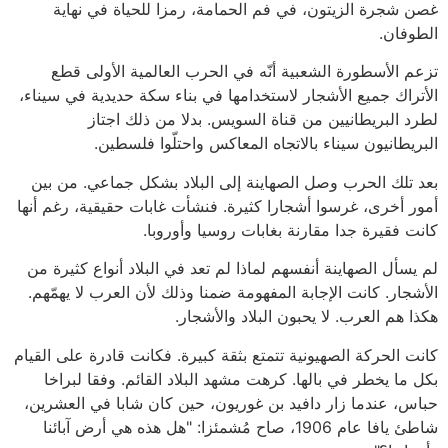
غصن شجرة الزيتون، في فم الحمامة، رمزا للحياة في نهاية
الطوفان.
تزعم الأسطورة الشعبية أنّه في الحرب العالمية الأولى قطع
الأتراك جميع الأشجار لاستخدامها في بناء سكة حديدية في سيناء،
لطرد البريطانيين من قناة السويس. بدلا من ذلك اجتاز
البريطانيون سيناء بالاتجاه المعاكس واحتلّوا فلسطين.
بعد تلك الحرب وصل الصهاينة إلى البلاد بشكل جماعي. من بين
أمور أخرى، غرسوا أشجارا كثيرة. فنشأت غابات حقيقية، رغم أنها
كانت فقيرة جدا مقارنة بغابات روسيا وأوروبا.
لم يسأل الصهاينة أنفسهم لماذا لم تعد في البلاد أنواع كثيرة من
الأشجار. كانت الإجابة المفهومة ضمنا وذلك لأن العرب لا يهمّهم.
هكذا هم العرب. لا يحبون البلاد والأشجار.
كانت الحركة الصهيونية تتمتع بثقة كبيرة. فكانت قادرة على القيام
بكل ما يخطر في بالها. كرهت مشهد البلاد القائم. وفقا لبراخا
حباس، عندما زار دافيد بن غوريون، حين كان شابا في العشرين،
شاطئ يافا عام 1906، صاح مُشمئزا: "هل هذه هي أرض آبائنا