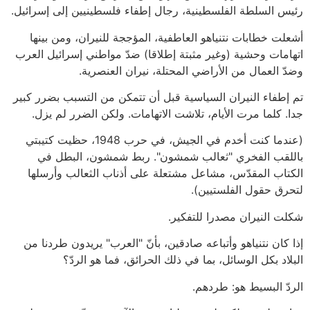
رئيس السلطة الفلسطينية، رجال إطفاء فلسطينيين إلى إسرائيل.
أشعلت خطابات نتنياهو العاطفية، المؤججة للنيران، ومن بينها
اتهامات وحشية (وغير مثبتة إطلاقا) ضدّ مواطني إسرائيل العرب
وضدّ العمال من الأراضي المحتلة، نيران العنصرية.
تم إطفاء النيران السياسية قبل أن تتمكن من التسبب بضرر كبير
جدا. كلما مرت الأيام، تلاشت الاتهامات. ولكن الضرر لم يزل.
(عندما كنت أخدم في الجيش، في حرب 1948، حظيت كتيبتي
باللقب الفخري "ثعالب شمشون". ربط شمشون، البطل في
الكتاب المقدّس، مشاعل مشتعلة على أذناب الثعالب وأرسلها
لتحرق حقول الفلستيين).
شكلت النيران مصدرا للتفكير.
إذا كان نتنياهو وأتباعه صادقين، بأنّ "العرب" يريدون طردنا من
البلاد بكل الوسائل، بما في ذلك الحرائق، فما هو الردّ؟
الردّ البسيط هو: طردهم.