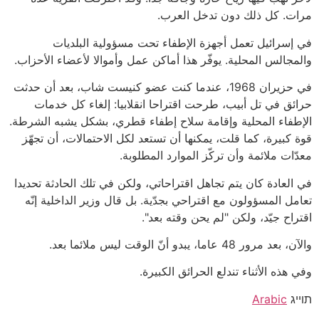
مرات. كل ذلك دون تدخل العرب.
في إسرائيل تعمل أجهزة الإطفاء تحت مسؤولية البلديات
والمجالس المحلية. يوفّر هذا أماكن عمل وأموالا لأعضاء الأحزاب.
في حزيران 1968، عندما كنت عضو كنيست شاب، بعد أن حدثت
حرائق في تل أبيب، طرحت اقتراحا انقلابيا: إلغاء كل خدمات
الإطفاء المحلية وإقامة سلاح إطفاء قطري، بشكل يشبه الشرطة.
قوة كبيرة، كما قلت، يمكنها أن تستعد لكل الاحتمالات، أن تجهّز
معدّات ملائمة وأن تركّز الموارد المطلوبة.
في العادة كان يتم تجاهل اقتراحاتي، ولكن في تلك الحادثة تحديدا
تعامل المسؤولون مع اقتراحي بجدّية. بل قال وزير الداخلية إنّه
اقتراح جيّد، ولكن "لم يحن وقته بعد".
والآن، بعد مرور 48 عاما، يبدو أنّ الوقت ليس ملائما بعد.
وفي هذه الأثناء تندلع الحرائق الكبيرة.
תוייג
Arabic