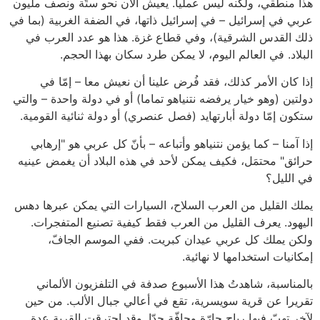
هذا منطقي، ولكنه ليس عمليا. يعيش الآن نحو ستّة ونصف مليون
عربي في إسرائيل – في إسرائيل ذاتها، في الضفة الغربية (بما في
ذلك القدس الشرقية)، وفي قطاع غزة. هذا هو عدد العرب في
البلاد. في العالم اليوم، لا يمكن طرد سكان بهذا الحجم.
إذا كان الأمر كذلك، فقد فُرض علينا أن نعيش معا – إمّا في
دولتين (وهو خيار يرفضه نتنياهو تماما) أو في دولة واحدة – والتي
ستكون إمّا دولة أبارتهايد (فصل عنصري) أو دولة ثنائية القومية.
إذا آمنا – كما يؤمن نتنياهو وأتباعه – بأنّ كل عربي هو "إرهابي
حرائق" محتمَل، فكيف يمكن لأحد في هذه البلاد أن يغمض عينيه
في الليل؟
يملك القليل من العرب السلاح، السيارات التي يمكن عبرها دهس
اليهود. يعرف القليل من العرب فقط كيفية تصنيع المتفجرات.
ولكن يملك كل عربي عيدان كبريت. ففي الموسم الجافّ،
إمكانيات استخدامها لا نهائية.
بالمناسبة، شاهدتُ هذا الأسبوع صدفة في التلفزيون الألماني
تقريرا عن قرية سويسرية، تقع في أعالي جبال الألب. من حين
لآخر تهبّ فيها رياح حارّة وجافّة جدّا. وقد احترقت القرية عدة