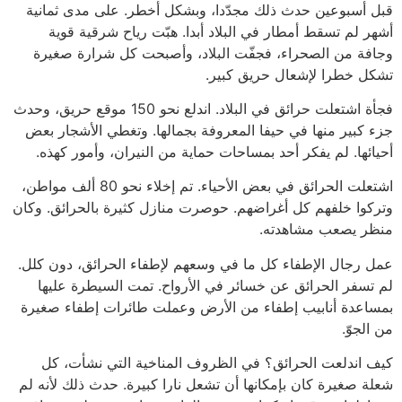
قبل أسبوعين حدث ذلك مجدّدا، وبشكل أخطر. على مدى ثمانية
أشهر لم تسقط أمطار في البلاد أبدا. هبّت رياح شرقية قوية
وجافة من الصحراء، فجفّت البلاد، وأصبحت كل شرارة صغيرة
تشكل خطرا لإشعال حريق كبير.
فجأة اشتعلت حرائق في البلاد. اندلع نحو 150 موقع حريق، وحدث
جزء كبير منها في حيفا المعروفة بجمالها. وتغطي الأشجار بعض
أحيائها. لم يفكر أحد بمساحات حماية من النيران، وأمور كهذه.
اشتعلت الحرائق في بعض الأحياء. تم إخلاء نحو 80 ألف مواطن،
وتركوا خلفهم كل أغراضهم. حوصرت منازل كثيرة بالحرائق. وكان
منظر يصعب مشاهدته.
عمل رجال الإطفاء كل ما في وسعهم لإطفاء الحرائق، دون كلل.
لم تسفر الحرائق عن خسائر في الأرواح. تمت السيطرة عليها
بمساعدة أنابيب إطفاء من الأرض وعملت طائرات إطفاء صغيرة
من الجوّ.
كيف اندلعت الحرائق؟ في الظروف المناخية التي نشأت، كل
شعلة صغيرة كان بإمكانها أن تشعل نارا كبيرة. حدث ذلك لأنه لم