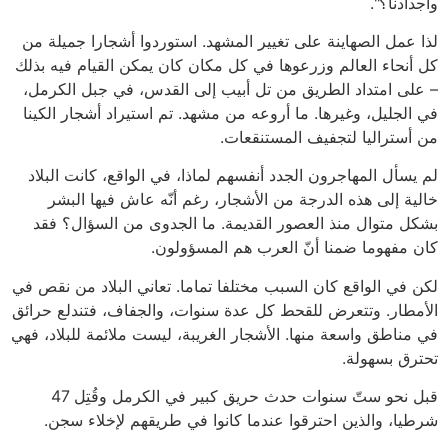
وأجدادنا؟".
لذا عمل الصهاينة على تغيير المشهد. استوردوا أشجارا جميلة من
كل أنحاء العالم وزرعوها في كل مكان كان يمكن القيام فيه بذلك
– على امتداد الطريق من تل أبيب إلى القدس، في جبل الكرمل،
في الجليل، وغيرها. ما أروعه من مشهد. تم استيراد أشجار الكينا
من أستراليا لتجفيف المستنقعات.
لم يسأل المهاجرون الجدد أنفسهم لماذا، في الواقع، كانت البلاد
خالية إلى هذه الدرجة من الأشجار، رغم أنّه عاش فيها البشر
بشكل متوال منذ العصور القديمة. ما الجدوى من السؤال؟ فقد
كان مفهوما ضمنا أنّ العرب هم المسؤولون.
لكن في الواقع كان السبب مختلفا تماما. تعاني البلاد من نقص في
الأمطار. وتتعرض للقحط كل عدة سنوات، والجفاف، فتندلع حرائق
في مناطق واسعة منها. الأشجار الغريبة، ليست ملائمة للبلاد، فهي
تحترق بسهولة.
قبل نحو ستّ سنوات حدث حريق كبير في الكرمل وقُتِل 47
شرطيا، والذين احترقوا عندما كانوا في طريقهم لإخلاء سجن.