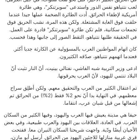
لعب نتنياهو نفس الدور واستدعى "سوبرتنكر"، وهي طائرة
أمريكية لإطفاء الحرائق. أدت الطائرة الضخمة عملها جيدا عندما
حلقت فوق الغابة المشتعلة. ولكن هذه المرة، نشب الحريق فوق
تجمعات سكانية، فلم تكن طائرة "سوبرتنكر" قادرة على العمل.
في الحقيقة طلبها نتنياهو، التقط الصور إلى جانبها وهذا فحسب.
كان اتهام المواطنين العرب بالمسؤولية عن الكارثة جديا أكثر.
فعندما اتهمهم نتنياهو، صدّقه الكثيرون.
ادعى وزير التربية شبه الفاشي، نفتالي بينيت، أنّ النار تثبت أنّ
البلاد تنتمي لليهود، لأنّ العرب يحرقونها.
تم اعتقال الكثير من العرب والتحقيق معهم. ولكن أطلِق سراح
معظمهم. في النهاية بدا أنّ نحو 2% فقط (2%!) من الحرائق تم
إشعالها من قبل شبان عرب، انتقاما.
حيفا هي مدينة يعيش فيها العرب واليهود، وفيها الكثير من السكان
العرب. في العادة، العلاقات بين اليهود والعرب طبيعية، وفي بعض
الأحيان أيضًا ودّية. واجهت شريحتا السكان النيران معا. ففتحت
قرى عربية منازلها للاجئين اليهود من الحرائق. أرسل أبو مازن،