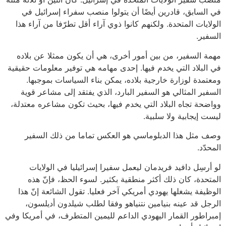
في السابق، قادرين أيضًا أن يتولوا منصب سفراء إسرائيل في
الولايات المتحدة. ولكنهم كانوا ذوي آراء أقل تطرّفا من آراء هذا
السفير.
مهمة السفير، من بين أمور أخرى، هي أن يكون ممثلا عن بلاده
في البلاد التي يخدم فيها. إحدى مهامه هي توفير معلومات حقيقية
ومعتمدة لوزارة خارجية بلاده، يمكن بناء السياسات بموجبها.
السفير المثالي هو السفير البارد، الذي يفتقد إلى مشاعر قوية
وواضحة تجاه البلاد التي يخدم فيها، بحيث تكون مشاعره معتدلة،
ليست إيجابية ولا سلبية.
وصف مثل هذا الدبلوماسي هو العكس تماما من ذلك السفير
المحدّد.
لو أرسِل دافيد فريدمان ليعمل سفيرا إسرائيليا في الولايات
المتحدة، كان ذلك أكثر منطقية بكثير. لسوء الحظ، فإنّ هذه
الوظيفة يشغلها يهودي أمريكي آخر فعليا. تقول الشائعة إنّ هذا
الرجل قد عينه بنيامين نتنياهو وفقا لطلب شيلدون أديلسون،
إمبراطور القمار اليهودي الداعم لليمين المتطرف، في أمريكا وفي