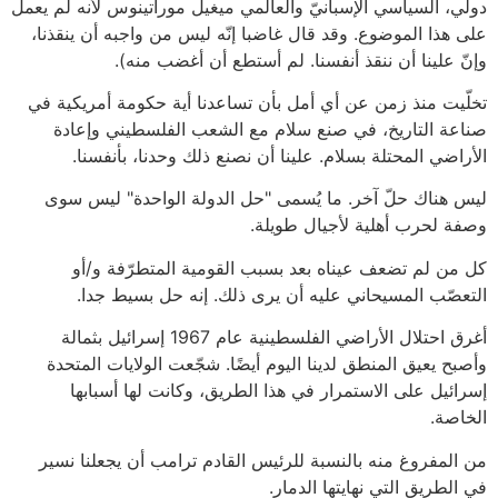
دولي، السياسي الإسبانيّ والعالمي ميغيل موراتينوس لأنه لم يعمل
على هذا الموضوع. وقد قال غاضبا إنّه ليس من واجبه أن ينقذنا،
وإنّ علينا أن ننقذ أنفسنا. لم أستطع أن أغضب منه).
تخلّيت منذ زمن عن أي أمل بأن تساعدنا أية حكومة أمريكية في
صناعة التاريخ، في صنع سلام مع الشعب الفلسطيني وإعادة
الأراضي المحتلة بسلام. علينا أن نصنع ذلك وحدنا، بأنفسنا.
ليس هناك حلّ آخر. ما يُسمى "حل الدولة الواحدة" ليس سوى
وصفة لحرب أهلية لأجيال طويلة.
كل من لم تضعف عيناه بعد بسبب القومية المتطرّفة و/أو
التعصّب المسيحاني عليه أن يرى ذلك. إنه حل بسيط جدا.
أغرق احتلال الأراضي الفلسطينية عام 1967 إسرائيل بثمالة
وأصبح يعيق المنطق لدينا اليوم أيضًا. شجّعت الولايات المتحدة
إسرائيل على الاستمرار في هذا الطريق، وكانت لها أسبابها
الخاصة.
من المفروغ منه بالنسبة للرئيس القادم ترامب أن يجعلنا نسير
في الطريق التي نهايتها الدمار.