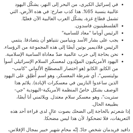
في إسرائيل الكبرى، من البحر إلى النهر، يشكّل اليهود
غالبية بنسبة 65%. هذا كذب صارخ: في هذه الأرض، التي
تشمل قطاع غزة، يشكّل العرب الغالبية الآن فعليّا.
الفلسطينيون فاسدون.
الرئيس أوباما "معاد للسامية"
يجب على بشار الأسد وبنيامين نتنياهو أن يتصادقا. ينتمي
الرئيس فلاديمير بوتين أيضًا إلى هذه المجموعة من الرؤساء.
نحن بحاجة إلى حرب عالمية ضدّ معاداة السامية الإسلامية.
اليهود الأمريكيون المؤيّدون لمعسكر السلام الإسرائيلي أسوأ
من الكابو. الكابو (هو اختصار المصطلح الألماني "كامب-
بوليتسيي"، أي شرطة المعسكر، وهو اسم أُطلِق على اليهود
الذين ساعدوا النازيين في معسكرات الإبادة). يلائم هذا
الوصف بشكل خاصّ المنظمة الأمريكية-اليهودية "جي-
ستريت"، وهو معسكر سلام معتدل. ويلائمني أنا أيضًا،
بطبيعة الحال.
إذا شعرتم بالحاجة إلى الضحك بصوت عالٍ لدى قراءة أحد هذه
التعريفات، فلا تضحكوا. لأن هذا ليس مضحكا.
دافيد فريدمان شخص جادّ. إنّه محامٍ شهير خبير بمجال الإفلاس،