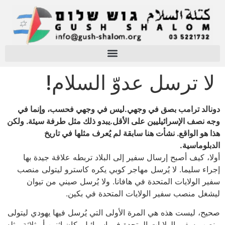
لا ترسل عدوّ السلام!
دونالد ترامب بصق في وجهي.ليس في وجهي فحسب، وإنما في
وجه نصف الإسرائيليين على الأقل.يبدو ذلك مثل طرفة سيئة. ولكن
هذا هو الواقع. نشأت هنا سابقة لم يُعرف مثلها في تاريخ
الدبلوماسية.
أولا، كيف أصبح إرسال سفير إلى البلاد تربطه علاقة جيدة بها
إجراء سليما. لا يُرسل مهاجر كوبي يكره كاسترو ليتولى منصب
سفير الولايات المتحدة في هافانا. ولا يُرسل صيني من تيوان
ليشغل منصب سفير الولايات المتحدة في بكين.
صحيح، ليست هذه هي المرة الأولى التي يُرسل فيها يهودي ليتولى
منصب سفير الولايات المتحدة في إسرائيل. كان اثنين أو ثلاثة مثله