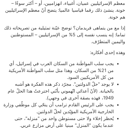
معظم الإسرائيليين عميان، أغبياء، انهزاميين، أو – أكثر سوءًا –
خونة. ينشئ ذلك رقما قياسيا عالميا: يتضح أنّ معظم الإسرائيليين
هم خونة.
إذا مع من يتماهى فريدمان؟ توضح عيّنة تمثيلية من تصريحاته ذلك
تماما: إنه ينسب نفسه إلى 5% من الإسرائيليين – المستوطنين
واليمين المتطرّف.
وهذه إحدى أفكاره:
يجب سلب المواطَنة من السكان العرب في إسرائيل، أي
من 21% من السكان. وهذا مثل سلب المواطَنة الأمريكية
من كل الأمريكيين السود.
لا يوجد "حلّ الدولتين". مجرّد ذكر هذه الفكرة هو أشبه
بالخيانة. (لأنّ أعدائي اتّهموني بأنّني اخترعتُ هذا الحلّ عام
1949، فهذه بصقة أخرى في وجهي).
يجب على الرئيس القادم ترامب أن ينحّي كل موظّفي وزارة
الخارجية الأمريكية المؤيّدين لحلّ الدولتين.
يُحظر إخلاء ولا حتى مستوطن واحد من "منزله"، حتى
عندما يكون "المنزل" مبنيا على أرض مزارع عربي.