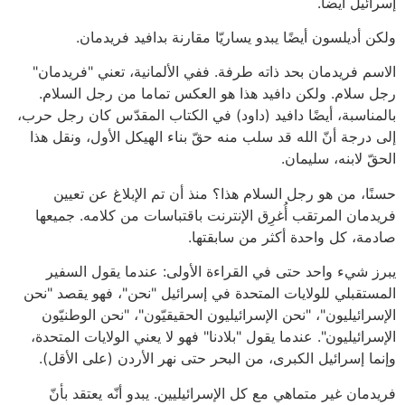
إسرائيل أيضا.
ولكن أديلسون أيضًا يبدو يساريّا مقارنة بدافيد فريدمان.
الاسم فريدمان بحد ذاته طرفة. ففي الألمانية، تعني "فريدمان"
رجل سلام. ولكن دافيد هذا هو العكس تماما من رجل السلام.
بالمناسبة، أيضًا دافيد (داود) في الكتاب المقدّس كان رجل حرب،
إلى درجة أنّ الله قد سلب منه حقّ بناء الهيكل الأول، ونقل هذا
الحقّ لابنه، سليمان.
حسنًا، من هو رجل السلام هذا؟ منذ أن تم الإبلاغ عن تعيين
فريدمان المرتقب أُغرِق الإنترنت باقتباسات من كلامه. جميعها
صادمة، كل واحدة أكثر من سابقتها.
يبرز شيء واحد حتى في القراءة الأولى: عندما يقول السفير
المستقبلي للولايات المتحدة في إسرائيل "نحن"، فهو يقصد "نحن
الإسرائيليون"، "نحن الإسرائيليون الحقيقيّون"، "نحن الوطنيّون
الإسرائيليون". عندما يقول "بلادنا" فهو لا يعني الولايات المتحدة،
وإنما إسرائيل الكبرى، من البحر حتى نهر الأردن (على الأقل).
فريدمان غير متماهي مع كل الإسرائيليين. يبدو أنّه يعتقد بأنّ