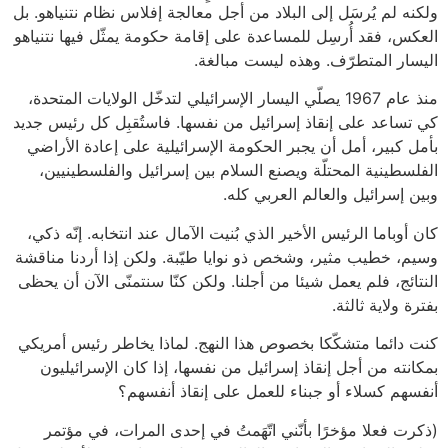
ولكنه لم يُرسَل إلى البلاد من أجل معالجة إفلاس نظام نتنياهو. بل
العكس، فقد أُرسِل للمساعدة على إقامة حكومة يمثّل فيها نتنياهو
اليسار المتطرّف. وهذه ليست مبالغة.
منذ عام 1967 يصلّي اليسار الإسرائيلي لتدخّل الولايات المتحدة،
كي تساعد على إنقاذ إسرائيل من نفسها. فاستُقبِل كل رئيس جديد
بأمل كبير، أمل أن يجبر الحكومة الإسرائيلية على إعادة الأراضي
الفلسطينية المحتلّة ويصنع السلام بين إسرائيل والفلسطينيين،
وبين إسرائيل والعالم العربي كله.
كان أوباما الرئيس الأخير الذي بُنيت الآمال عند انتخابه. إنّه ذكي،
وسيم، خطيب مثير، وشخص ذو نوايا طيّبة. ولكن إذا أردنا مناقشة
النتائج، فلم يعمل شيئا من أجلنا. ولكن كنّا سنتمنّى الآن أن يحظى
بفترة ولاية ثالثة.
كنت دائما متشكّكا بخصوص هذا النهج. لماذا يخاطر رئيس أمريكي
بمكانته من أجل إنقاذ إسرائيل من نفسها، إذا كان الإسرائيليون
أنفسهم كسلاء أو جبناء للعمل على إنقاذ أنفسهم؟
(ذكرت فعلا مؤخرًا بأنّني اتّهَمتُ في إحدى المرات، في مؤتمر