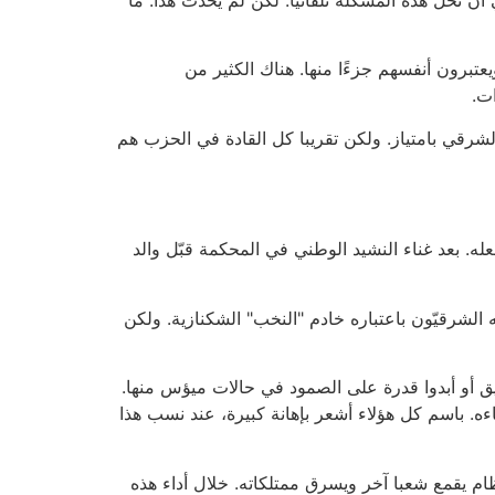
يعتبرون أنفسهم جزءًا منها. هناك الكثير من
ت.
الشرقي بامتياز. ولكن تقريبا كل القادة في الحزب هم
ه. بعد غناء النشيد الوطني في المحكمة قبّل والد
الشرقيّون باعتباره خادم "النخب" الشكنازية. ولكن
 إنقاذ صديق أو أبدوا قدرة على الصمود في حالات ميؤس منها.
ءه. باسم كل هؤلاء أشعر بإهانة كبيرة، عند نسب هذا
يدي نظام يقمع شعبا آخر ويسرق ممتلكاته. خلال أداء هذه