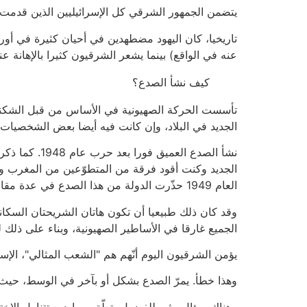
يتضمن الجمهور الشرقي كل الإسرائيليين الذين قدمت 
تاريخيا، كان اليهود مضطهدين في أحيان كثيرة في أورو
عنه في الواقع) بينما يشعر الشرقيون كثيرا بالإهانة عن
كيف نشأ الصدع؟
تأسست الحركة الصهيونية في الأساس من قبل الشكناز، ا
الجديد في البلاد، وإن كانت فيه أيضا بعض الشخصيات ا
نشأ الصدع ال
الجديد وكنت أقود فرقة من المتطوّعين من المغرب وم
العام 1949 حذّرت الدولة من هذا الصدع في عدة مقالات.
وقد كان ذلك طبيعيا أن تكون هاتان الشريحتان السكاني
الجميع غارقا في الأساطير الصهيونية، وبناء على ذلك ل
يؤمن الشرقيون اليوم أنّهم هم "الشعب المثالي"، الإسر
وهذا خطأ. يمرّ الصدع بشكل أو بآخر في الوسط، حيث
وهناك سؤال مثير للفضول يتعلّق بمواضيع تتناول الاختل