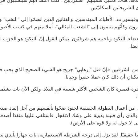
الشريحتين السكانيّتين.
يسورات، الأطباء، المهندسين، والفنانين الذين انضمّوا إلى "النخب" و
رون وكأنّهم ينتمون إلى "الشعب المثالي"، أملا منهم في كسب الأصوا
أعضاء الليكود وناخبيه هم شرقيّون. يمكن القول إنّ الليكود هو الحزب 
ضا.
من الشرقيين فإنّ قتل "إرهابي" جريح هو الشيء الصحيح الذي يجب فعل
شكناز، أن ذلك كان عملا حقيرا وجبانا.
ترة قصيرة كان الشخص الأكثر شعبية في البلاد. ولكن الآن بات يشتمه 
 1948 شهدت ما لا يحصى من أعمال البطولة الحقيقية لجنود ضحّوا بأنفسهم من أجل
والذي رأى قنبلة يدوية على وشك الانفجار فاستلقى عليها منقذا أصدقا
 لا حول له ولا قوة على الأرض).
رائيلي جيشا حقيقيّا. لقد نزل إلى درجة الشرطة الاستعمارية، بات جهازا بأ