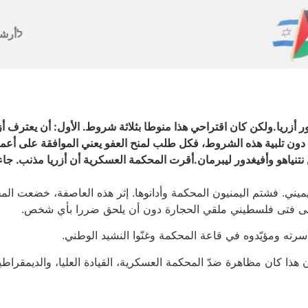
לأرش
ر أزريا.ولكن كان اقتراحي هذا منوطا بثلاثة شروط. الأول: أن يعترف أزريا
ن دون تلبية هذه الشروط، فكل طلب لمنح العفو يعني الموافقة على أع
 نتنياهو وأفيغدور ليبرمان.أقرت المحكمة العسكرية أن أزريا مذنب. 
ميني. فشتم اليمنيون المحكمة وأدانوها. إثر هذه العاصفة، خضعت الم
سرته ومؤيّدوه في قاعة المحكمة وغنّوا النشيد الوطني.
ذا كان مظاهرة ضدّ المحكمة العسكرية، القيادة العليا، والديمقراطية 