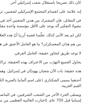
كان ذلك تصريحا باستقلال شعب إسرائيلي آخر.
إنه علامة على انقسام المجتمع الإسرائيلي لشعبين، تزدا
في المقابل، فإن المشترك بين هذين الشعبين آخذ في التن
مقبولا التفكير أنّه يوجد على الأقل مؤسسة واحدة م
لكن لم يعد الأمر كذلك. تعلّمنا قضية أزريا أنّ هذه ال
من هم هذان المعسكران؟ ما هو العامل الأعمق في ه
لا توجد طريق لتجاوز حقيقة: العامل العرقي.
يحاول الجميع التهرّب من الاعتراف بهذه الحقيقة. ترا
هذه حقيقة: بات الآن شعبان يهوديّان في إسرائيل. وهما 
أحدهما يسمى الشكنازي (على اسم ألمانيا بالعبرية الكلا
القيم الغربية.
ويسمّى الجزء الآخر من الشعب الشرقيين. في الماضي 
إسبانيا قبل 700 عام. (اختارت الغالبية العظمى من مطرودي إسبانيا الهجرة إلى بلدان مسلمة، وليس إلى أوروبا المعادية للسامية).