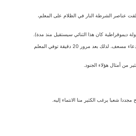
لقت عناصر الشرطة النار في الظلام على المعلم،
 ديموقراطية كان هذا الثنائي سيستقيل منذ مدة).
القضية هي أنّ المعلّم قد أطلقت عليه النار فسقط أرضا وكان محاطًا بعناصر الشرطة، ولم يجد أحدا أنه من الضروري استدعاء مسعف. لذلك بعد مرور 20 دقيقة توفي المعلم
من أمثال هؤلاء الجنود.
ددا شعبا يرغب الكثير منا الانتماء إليه.