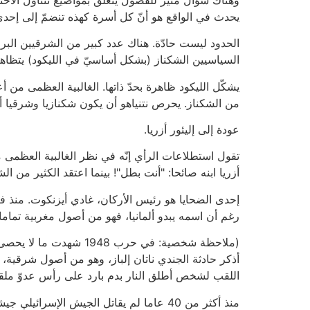
يحدث في الواقع هو أنّ كل أسرة كهذه تنضمّ إلى إحدى 
الحدود ليست حادّة. هناك عدد كبير من الشرقيين البروف
السياسيين الشكناز (بشكل أساسيّ في الليكود) يتظاه
يشكّل الليكود ظاهرة بحدّ ذاتها. الغالبية العظمى من 
من الشكناز. يحرص نتنياهو أن يكون شكنازيا وشرقيا أي
عودة إلى إليئور أزريا.
تقول استطلاعات الرأي إنّه في نظر الغالبية العظمى 
أزريا ابنه صائحا: "أنت بطل"! بينما اعتقد الكثير من ال
إحدى الضحايا هو رئيس الأركان، غادي أيزنكوت. منذ ف
رغم أن اسمه يبدو ألمانيا، فهو من أصول مغربية تماما.
(ملاحظة شخصية: في حرب
أذكر حادثة الجندي ناتان إلباز، وهو من أصول شرقية، 
اللقب لشخص أطلق النار بدم بارد على رأس عدوّ ملقى
منذ أكثر من 40 عاما لم يقاتل الجيش الإس