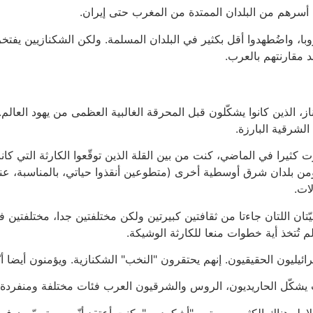
أسرهم من البلدان الممتدة من المغرب حتى إيران.
با، واضُطهدوا أقل بكثير في البلدان المسلمة. ولكن الشكنازيين يفتخر
د مقارنتهم بالعرب.
لذين كانوا يشكّلون قبل المحرقة الغالبية العظمى من يهود العالم. 
لشرقية البارزة.
عميق فورا بعد حرب عام 1948. كما ذكرت كثيرا في الماضي، كنت من بين القلة الذين توقّعوا
ن بلدان شرق أوسطية أخرى (متطوعين أنقذوا حياتي، بالمناسبة، عندم
ّتان اللتان جاءتا من ثقافتين كبيرتين ولكن مختلفتين جدا، مختلفتين 
م تُتخذ أية خطوات منعا للكارثة الوشيكة.
ائيليون الحقيقيون. إنهم يحتقرون "النخب" الشكنازية. ويؤمنون أيضا أ
 يشكّل الحاريديون، الروس والشرقيون العرب فئات مختلفة ومنفردة.
اط. هناك الكثير. سميتهم "أشكرديين". كنت أعتقد أنّهم سيتسبّبون في أ