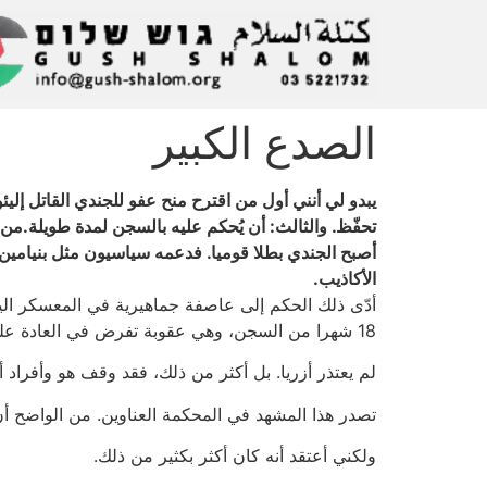
الصدع الكبير
يبدو لي أنني أول من اقترح منح عفو للجندي القاتل إليئو
تحفّظ. والثالث: أن يُحكم عليه بالسجن لمدة طويلة.م
أصبح الجندي بطلا قوميا. فدعمه سياسيون مثل بنيامين
الأكاذيب.
أدّى ذلك الحكم إلى عاصفة جماهيرية في المعسكر الي
18 شهرا من السجن، وهي عقوبة تفرض في العادة على فتى فلسطيني ملقي الحجارة دون أن يلحق ضررا بأي شخص.
لم يعتذر أزريا. بل أكثر من ذلك، فقد وقف هو وأفراد أ
تصدر هذا المشهد في المحكمة العناوين. من الواضح أن ه
ولكني أعتقد أنه كان أكثر بكثير من ذلك.