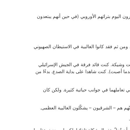
ون اليوم بتراثهم الأوروبي (في حين أنهم يبتعدون
ومن ثم فقد كانوا الغالبية في الاستيطان الصهيوني
 الكارثة التي كانت وشيكة. كنت قائد فرقة في الجيش الإسرائيلي
ا أصبت). كنت شاهدا على بداية الصدع. بدءًا من
في تعاملهما في جوانب حياتية كثيرة. ولكن كان
نّهم هم – الشرقيون – يشكّلون الغالبية العظمى.
ن تُحلّ هذه المشكلة تلقائيا. لكن لم يحدث هذا. ما