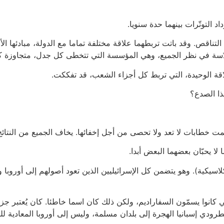
د التوتّرات بينهما حدة سنويا.
اقص. وقد باتت تربطهما علاقة مختلفة تماما مع الدولة، مبادئها الأخلا
قدّسة في نظر الجميع، وهي المؤسسة التي تتخطى كل جدل، متجاوزة كل
علاقة الوحيدة، التي تربط كل أجزاء الشعب، قد تفككت.
ذا الصدع؟
كمت خطابات لا تعد ولا تحصى من أجل إخفائها. يخاف الجميع من النتائ
لا يحبّان بعضهما البعض أبدا.
سيكية). وهو يتضمن كل الإسرائيليين الذين تعود أصولهم إلى أوروبا وأمري
كانوا يسمّون السفاراديم، ولكن ذلك كان اسما خاطئا. كان يُعتبر 