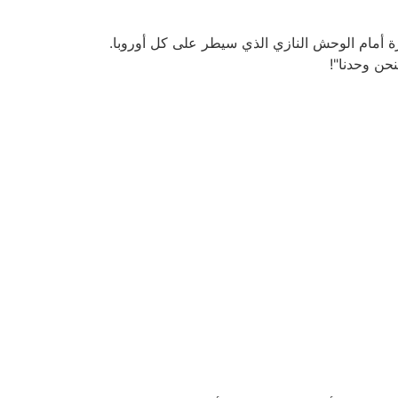
 إخضاعها عبر فرض الخوف. فعام 1940 وقفت هذه الدولة الصغيرة أمام الوحش النازي الذي سيطر على كل أوروبا.
نحن وحدنا"!