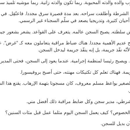
والده والدته المحبوبة. ربما تكون والدته زانية. ربما موشيه تلميذ 
. حذّرته الشرطة وأطلقت سراحه. بعد مدة قصيرة سرق مجددا. فاعتُقِل. 
 أحيان كثيرة، وتدريجيا يصعد في سلّم السجناء غير الرسمي.
رض سلطته. يصبح السجن عالمه. يتعرف على القواعد. يشعر بشعور جيد
ديم الأهمية مجددا. هناك ضباط مراقبة يتعاملون معه كـ "غرض". عند
ّه نفّذ جريمة، بل إنه ينفّذ جريمة ليدخل السجن.
ويصبح رئيسا لمنظمة إجرامية. عندما يعود إلى السجن، فحتى المدير ي
مة. فهناك تعلم كل تكتيكات مهنته، حتى أصبح بروفيسورا.
لصغير بواعظ مسلم معروف، كان مسجونا بتهمة الإرهاب. يقنع هذا ال
.
، شرطي، مدير سجن وكل ضابط مراقبة ذلك أفضل مني.
ا الخصوص؟ كيف يعمل السجن اليوم مثلما عمل قبل مئات السنين؟
ن بديل للسجن.