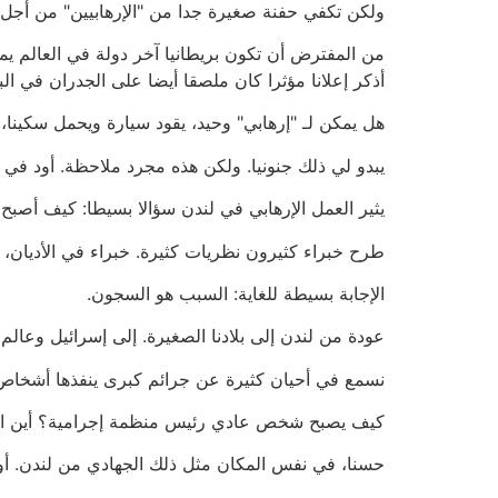
ولكن تكفي حفنة صغيرة جدا من "الإرهابيين" من أجل إ
أذكر إعلانا مؤثرا كان ملصقا أيضا على الجدران في الب
هل يمكن لـ "إرهابي" وحيد، يقود سيارة ويحمل سكينا،
يبدو لي ذلك جنونيا. ولكن هذه مجرد ملاحظة. أود في 
يثير العمل الإرهابي في لندن سؤالا بسيطا: كيف أصبح
طرح خبراء كثيرون نظريات كثيرة. خبراء في الأديان، ال
الإجابة بسيطة للغاية: السبب هو السجون.
عودة من لندن إلى بلادنا الصغيرة. إلى إسرائيل وعالم ا
نسمع في أحيان كثيرة عن جرائم كبرى ينفذها أشخاص
كيف يصبح شخص عادي رئيس منظمة إجرامية؟ أين اح
حسنا، في نفس المكان مثل ذلك الجهادي من لندن. أو م