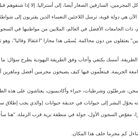
كل المجرمين، السارقين الصغار أيضا، إلى أستراليا. إلا إذا شنقوهم قب
لآن هي دولة قوية، ترسل اللاجئين التعساء الذين يقتربون إلى شواطئه
لم، ذات الجامعات الأفضل في العالم، الملايين من مواطنيها في السج
يين" يعتقلون من دون محاكمة. يُسمّى هذا مجازا "اعتقالا وقائيا"، 
ريقة. أمسك بكتفي وأجاب وفق الطريقة اليهودية بطرح سؤال: ما يم
امعة الجريمة. فيتعلّمون فيها كيف يصبحون مجرمين أفضل وماهرين أكث
سجن، شرطيّون وشرطيات، خبراء وأكاديميون، يعتاشون على هذه الطري
ه يحوّل البشر إلى حيوانات في حديقة حيوانات (والذي يجب إطلاق سر
، مفوّض السجون الأول، جولة في منطقة برية قرب الرملة. "هنا سأقي
ساءل كم مجرما خلف هذا المكان.