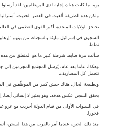
يوما ما كانت هناك إجابة لدى البريطانيين: لقد أرسلوا 
ولكن هذه الطريقة ألغيت في العصر الحديث. أستراليا ا
تحتجز الولايات المتحدة، أكبر القوى العظمى في العا
السجون في إسرائيل مليئة بالسجناء، من بينهم "إرهاب
تماما.
سألت مرة ضابط شرطة كبير ما هو المنطق من هذه الط
وهكذا، عاما بعد عام، يُرسل المجتمع المجرمين إلى ج
تتحمل كل المصاريف.
وبطبيعة الحال، هناك جيش كبير من الموظّفين في ال
يحقق السجن عكس هدفه، وهو يعتبر لا إنساني أيضا. إن
في السنوات الأولى من قيام الدولة أجريت مع غرو غرا
فخورا.
منذ ذلك الحين، عندما أمر بالقرب من هذا السجن، أت