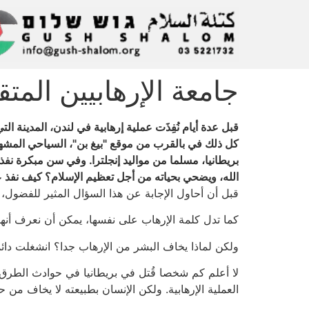
جامعة الإرهابيين المت
قبل عدة أيام نُفِذَت عملية إرهابية في لندن، المدينة
كل ذلك في بالقرب من موقع "بيغ بن"، السياحي المشهور.
بريطانيا، مسلما من مواليد إنجلترا. وفي سن مبكرة نفذ
الله، ويضحي بحياته من أجل تعظيم الإسلام؟ كيف نفذ ع
قبل أن أحاول الإجابة عن هذا السؤال المثير للفضول، 
كما تدل كلمة الإرهاب على نفسها، يمكن أن نعرف أن
ولكن لماذا يخاف البشر من الإرهاب جدا؟ انشغلت دائ
لا أعلم كم شخصا قُتل في بريطانيا في حوادث الطرق ف
العملية الإرهابية. ولكن الإنسان بطبيعته لا يخاف من 