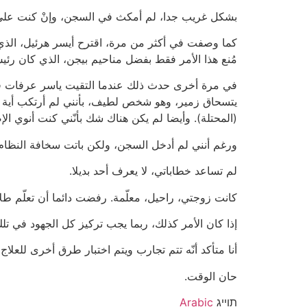
بشكل غريب جدا، لم أمكث في السجن، وإنْ كنت على
كما وصفت في أكثر من مرة، اقترح أيسر هرئيل، الذ
مُنع هذا الأمر فقط بفضل مناحيم بيجن، الذي كان رئ
في مرة أخرى حدث ذلك عندما التقيت ياسر عرفات في
يتسحاق زمير، وهو شخص لطيف، بأنني لم أرتكب أية جر
(المحتلة). وأيضا لم يكن هناك شك بأنّني كنت أنوي الإض
ورغم أنني لم أدخل السجن، ولكن باتت سخافة النظام
لم تساعد خطاباتي، لا يعرف أحد بديلا.
كانت زوجتي، راحيل، معلّمة. رفضت دائما أن تعلّم طلاب
إذا كان الأمر كذلك، ربما يجب تركيز كل الجهود في تلك
أنا متأكد أنّه تتم تجارب ويتم اختبار طرق أخرى للع
حان الوقت.
תוייג
Arabic