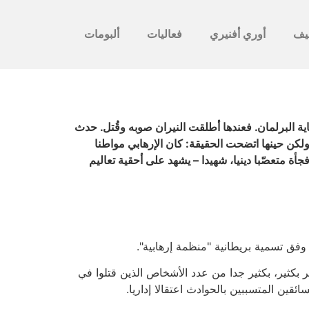
يف
أوري أفنيري
فعاليات
ألبومات
ية البرلمان. فعندها أطلقت النيران صوبه وقُتل. حدث
ولكن حينها اتضحت الحقيقة: كان الإرهابي مواطنا
ة متعصّبا دينيا، شهيدا – يشهد على أحقية تعاليم
فق تسمية بريطانية "منظمة إرهابية".
بكثير، بكثير جدا من عدد الأشخاص الذين قتلوا في
ئقين المتسببين بالحوادث اعتقالا إداريا.