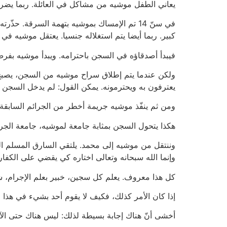
يعاني الطفل موشيه من مشاكل في العائلة. ربما يضرب 
في سنّ 14 تم الإمساك بموشيه بتهمة السرقة
كبير. ربما أيضا يتم استغلاله جنسيا. يعتقل موشيه في
فيبدأ أصدقاؤه في السجن باحترامه. ويبدأ موشيه بف
ولكن عندما يتم إطلاق سراح موشيه من السجن، يصبح ع
يعترفون به ويحترمونه. يمكن القول: لم يدخل السجن لأن
ومن ثم ينفّذ موشيه جريمة أخطر من الجرائم السابقة. 
هكذا يتحول السجن بمثابة جامعة لموشيه، جامعة الجري
وننتقل من موشيه إلى محمد. يلتقي السارق المسلم ا
وإنما الله سبحانه وتعالى اختاره كي يقضي على الكفار
كل هذا معروف. يعلم كل سجين، خبير بعلم الإجرام
إذا كان الأمر كذلك، فكيف لا يقوم أحد بشيء في هذ
أخشى أنّ هناك إجابة بسيطة لذلك: ليس هناك حتى الآ