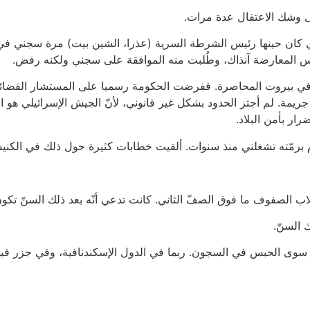
 وشك الاعتقال عدة مرات.
ي كان حينها رئيس الشرطة السرية (عذرا، الشين بيت) مرة سجني في
يس المعارضة آنذاك، وطُلبت منه الموافقة على سجني ولكنه رفض.
 بيروت المحاصرة. ففرضت الحكومة رسميا على المستشار القضائي أ
يمة. لم أجتز الحدود بشكل غير قانوني، لأنّ الجيش الإسرائيلي هو
رار بأمن البلاد.
 برمّته تشغلني منذ سنوات. ألقيت خطابات كثيرة حول ذلك في الكن
 الصفوف ما فوق الصفّ الثاني. كانت تدعي أنّه بعد ذلك السنّ تكون هوي
 السنّ.
لاج سوى الحبس في السجون. ربما في الدول الإسكندنافية، وفي جزر في