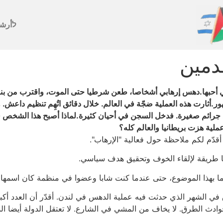
לأرش
قدمين
 التي أحبها.دهس إرهابي أشخاصا، طعن شرطيا حتى الموت، واقترب من بنا
أثارت هذه العملية ضجّة في العالم. خلال دقائق اتُهِم تنظيم داعش. 
 جرائم صغيرة. فدخل السجن في أحيان كثيرة.لماذا أصبح هذا الشخص فجأ
ملية هزت بريطانيا والعالم كله؟
أقدّم لكم ملاحظة حول فعالية "الإرهاب".
ها طريقة لإلقاء الخوف وتحقيق هدف سياسي.
ما بهذا الموضوع، حتى عندما كنت شابا وعضوا في منظمة كان اسمها و
ي الشهر الذي حدثت فيه عملية الدهس في لندن. أقدّر أن العدد أكبر 
حوادث الطرق. لا يخاف من المشي في الشارع. لا تعتقل الدولة أيضا السا