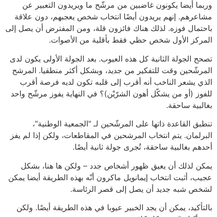
وربما أيضا يكونون غاضبين من مرشّح ما ويريدون التعبير عن
مشاعرهم. إنهم يريدون أيضًا انتخاب شخص يعجبهم، دون علاقة
باحتمال فوزه. لذلك هناك فائزون قلة، ومن المفترض أن يصل إلى
المركز الأول شخص حظي فقط بأقلية من الأصوات.
تصحح الجولة الثانية كل هذه العيوب. بعد الجولة الأولى يكون لدى
المرشّحين وقت للتفكير من جديد، وبشكل أكثر منطقيا. المرشح
الذي يشعر الناخب أنه أقرب إلى قلبه تكون لديه فرصة أقرب
للفوز (أو من يشكّل أهون الشرّيْن)؟ في النهاية يفوز مرشّح واحد
بغالبية ساحقة.
تنطبق القاعدة ذاتها على المرشّحين لـ "الجمعية الوطنية"،
البرلمان. يتم انتخاب المرشحين في المقاطعات، ولكن إذا لم يفز
أحدهم بغالبية ساحقة، تُجرى جولة ثانية أيضًا.
يمكن لذلك أن يعيق ظهور أشخاص جدد – ولكن ها هنا، بشكل
عجيب، أثبت انتخاب إيمانويل ماكرون أنّه بهذه الطريقة أيضا يمكن
لشخص شبه جديد أن يصل إلى قصر الرئاسة.
بالتأكيد، يمكن أن يجد الخبير عيوبا في هذه الطريقة أيضًا. ولكن