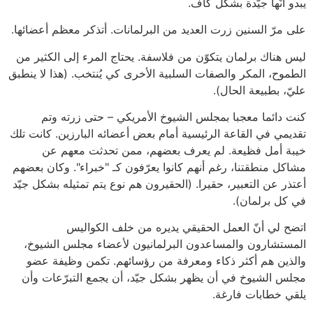
يبدو أنّها جيّدة بشكل كاف.
على مرّ السنين زرت العديد من البرلمانات. أتذكر معظم أعضائها.
ليس هناك برلمان يتكوّن من فلاسفة. يحتاج المرء إلى الكثير من
الطموح، المكر والصفات السلبية الأخرى كي يُنتخب. (هذا لا ينطبق
عليّ، بطبيعة الحال).
كنت دائما معجبا بمجلس الشيوخ الأمريكي – حتى زرته وتم
تقديمي في القاعة الرئيسية أمام بعض أعضائه البارزين. كانت تلك
خيبة أمل فظيعة. لم يعرف بعضهم، ممن تحدثت معهم عن
مشاكل منطقتنا، رغم أنهم كانوا يعرّفون كـ "خبراء". وكان بعضهم
أعتذر عن التعبير، حقيرا. (الحقيرون هم نوع يتم تمثيله بشكل جيّد
في كل برلمان).
اتضح لي أنّ العمل الحقيقي يديره من خلف الكواليس
المستشارون والمساعدون البرلمانيون لأعضاء مجلس الشيوخ،
والذين هم أكثر ذكاء ومعرفة من رؤسائهم. تكمن وظيفة عضو
مجلس الشيوخ في أن يظهر بشكل جيّد، أن يجمع التبرّعات وأن
يلقي خطابات فارغة.