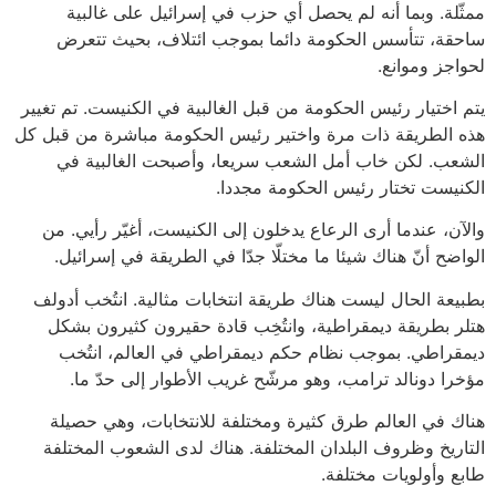
ممثّلة. وبما أنه لم يحصل أي حزب في إسرائيل على غالبية
ساحقة، تتأسس الحكومة دائما بموجب ائتلاف، بحيث تتعرض
لحواجز وموانع.
يتم اختيار رئيس الحكومة من قبل الغالبية في الكنيست. تم تغيير
هذه الطريقة ذات مرة واختير رئيس الحكومة مباشرة من قبل كل
الشعب. لكن خاب أمل الشعب سريعا، وأصبحت الغالبية في
الكنيست تختار رئيس الحكومة مجددا.
والآن، عندما أرى الرعاع يدخلون إلى الكنيست، أغيّر رأيي. من
الواضح أنّ هناك شيئا ما مختلّا جدّا في الطريقة في إسرائيل.
بطبيعة الحال ليست هناك طريقة انتخابات مثالية. انتُخب أدولف
هتلر بطريقة ديمقراطية، وانتُخِب قادة حقيرون كثيرون بشكل
ديمقراطي. بموجب نظام حكم ديمقراطي في العالم، انتُخب
مؤخرا دونالد ترامب، وهو مرشّح غريب الأطوار إلى حدّ ما.
هناك في العالم طرق كثيرة ومختلفة للانتخابات، وهي حصيلة
التاريخ وظروف البلدان المختلفة. هناك لدى الشعوب المختلفة
طابع وأولويات مختلفة.