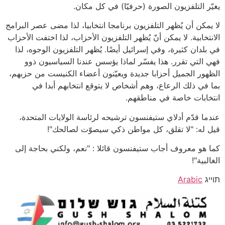
يغيّر التلفزيون الصورة (حرفيّا) في كل مكان.
لا يمكن أن يُظهر التلفزيون برنامجا انتخابيا، لذا مضى عصر البرامج
الانتخابية. لا يمكن أنّ يُظهر التلفزيون الأحزاب، لذا اختفت الأحزاب
في بلدان كثيرة، وفي إسرائيل أيضًا. يُظهر التلفزيون الوجوه، لذا
فهي التي تقرر. هذا يفسّر لماذا يؤسس عندنا السياسيون ذوو
الظهور الجميل أحزابا جديدة ويعيّنون أعضاء الكنيست من حزبهم،
بما في ذلك الرعاع، وهم أشخاص لا يتوقع انتخابهم أبدا في
انتخابات خاصة في مناطقهم.
عندما قدّم أدلاي ستيفنسون ترشيحه لرئاسة الولايات المتحدة،
قيل له: "لا تقلق، كل مواطن ذكي سيصوّت لصالحك"!
كما هو معروف أجاب ستيفنسون قائلا : "نعم، ولكني بحاجة إلى
الغالبية"!
תוייג
Arabic