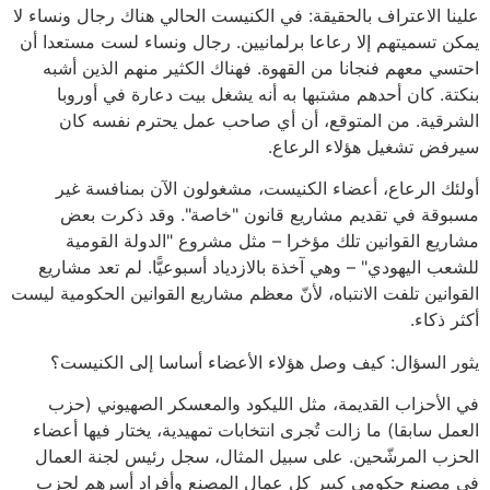
علينا الاعتراف بالحقيقة: في الكنيست الحالي هناك رجال ونساء لا
يمكن تسميتهم إلا رعاعا برلمانيين. رجال ونساء لست مستعدا أن
احتسي معهم فنجانا من القهوة. فهناك الكثير منهم الذين أشبه
بنكتة. كان أحدهم مشتبها به أنه يشغل بيت دعارة في أوروبا
الشرقية. من المتوقع، أن أي صاحب عمل يحترم نفسه كان
سيرفض تشغيل هؤلاء الرعاع.
أولئك الرعاع، أعضاء الكنيست، مشغولون الآن بمنافسة غير
مسبوقة في تقديم مشاريع قانون "خاصة". وقد ذكرت بعض
مشاريع القوانين تلك مؤخرا – مثل مشروع "الدولة القومية
للشعب اليهودي" – وهي آخذة بالازدياد أسبوعيًّا. لم تعد مشاريع
القوانين تلفت الانتباه، لأنّ معظم مشاريع القوانين الحكومية ليست
أكثر ذكاء.
يثور السؤال: كيف وصل هؤلاء الأعضاء أساسا إلى الكنيست؟
في الأحزاب القديمة، مثل الليكود والمعسكر الصهيوني (حزب
العمل سابقا) ما زالت تُجرى انتخابات تمهيدية، يختار فيها أعضاء
الحزب المرشّحين. على سبيل المثال، سجل رئيس لجنة العمال
في مصنع حكومي كبير كل عمال المصنع وأفراد أسرهم لحزب