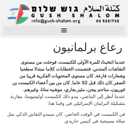
رعاع برلمانيون
عندما انتخبتُ للمرة الأولى للكنيست، فوجئت من مستوى
النقاشات المتدني. فتضمنت الخطابات كلاما مبتذلا سطحيا
وشعارات فارغة. كان مستوى المحتويات الفكرية قريبا من
الصفر.كان ذلك قبل 52 عاما. كان من بين أعضاء الكنيست بن
غوريون، مناحم بيجن، مئير يعاري، موشيه سانا، وغيرهم.
عندما أنظر إلى الماضي، يبدو ذلك الكنيست أوليمبوسا، مقارنة
بتشكيلة البرلمان الإسرائيلي في وقتنا هذا.
في الكنيست في الوقت الحاضر، كان سيبدو النقاش الذكي مثل
صلاة مسيحية في كنيس حاريدي.