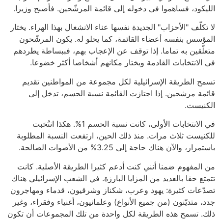
الليكود، فساهموا في دخوله إلى قائمة المرشّحين. فأصبح وزيرا.
لا تكلّف "الأحزاب" الجديدة نفسها عناء الانشغال بهذا الهراء. يختار
المؤسس بنفسه أعضاء القائمة، كما يحلو له. يكون المرشّحون
متعلّقين به تماما. إذا توقف عن الإعجاب بهم، فببساطة يطردهم
في الانتخابات القادمة ويختار مكانهم أشخاصا أكثر خضوعا.
تسمح الطريقة الإسرائيلية لكل مجموعة من المواطنين تقديم
قائمة مرشحين. إذا اجتازت القائمة نسبة الحسم، تدخل إلى
الكنيست.
في الانتخابات الأولى، كانت نسبة الحسم 1%. هكذا انتُخبت
للكنيست ثلاث مرات. منذ ذلك الحين، ارتفعت النسبة المطلوبة
باستمرار، والآن هناك حاجة إلى 3.25% من الأصوات الصالحة.
من المفهوم ضمنا أنني كنت أدعم كثيرا الطريقة الأصلية. كانت
تتمتع حقا بالعديد من المزايا البارزة. في الشعب الإسرائيلي هناك
تصدّعات كثيرة: يهود وعرب، شكناز وشرقيون، قدماء ومهاجرون
جدد، متديّنون (من جميع الأنواع) وعلمانيون، أغنياء وفقراء، وغير
ذلك. تسمح هذه الطريقة لكل واحدة من تلك المجموعات أن تكون