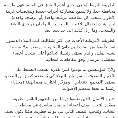
الطريقة البريطانيّة هي إحدى أقدم الطرق في العالم. فهي طريقة
محافظة جدا، ولا تسمح بمشاركة أحزاب جديدة وشخصيات غريبة
الأطوار. تنتخب كل مقاطعة مرشّحا واحدا (أو مرشّحة واحدة).
ليس هناك احتمال للأقليات السياسية. البرلمان هو نادي النبلاء
والنبيلات، وما زال كذلك إلى حد بعيد أيضا.
الطريقة الأمريكية الأحدث هي أكثر إشكالية. كتب النبلاء الدستور.
لقد تخلّصوا من الملك البريطانيّ المحبوب، ووضعوا بدلا منه ما
يشبه الملك، والذي يسمّى رئيسا، كحاكم أعلى. ينتخب أعضاء
مجلسَي البرلمان وفق مقاطعات انتخاب.
ولأنّ المؤسسين لم يؤمنوا كثيرا بقدرة الشعب البسيط على
الاختيار الصحيح، أسسوا ناديا للنبلاء كي يُستخدم كنوع من التصفية.
يسمّى "المجمع الانتخابي"، ومؤخّرا اختارت هذه الهيئة (مجدّدا)
رئيسا لم يحظ بمعظم الأصوات.
اخترع الألمان، الذين تعلّموا درسًا من ماضيهم البائس، طريقة
معقّدة. يُنتخب نصف أعضاء البرلمان مباشرة في مقاطعات
انتخاب، ويُنتخب النصف الثاني في قوائم قطرية. هكذا يكون نصف
المنتخبين مسؤولا أمام منتخبيه، ولكن هناك أيضا فرصة لتمثيل