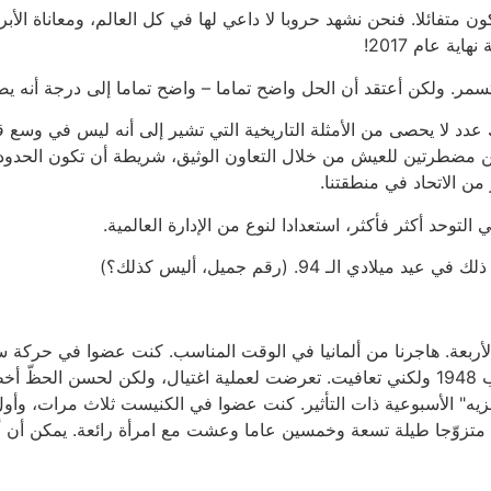
 متفائلا. فنحن نشهد حروبا لا داعي لها في كل العالم، ومعاناة الأبري
ة عام 2017!
مر. ولكن أعتقد أن الحل واضح تماما – واضح تماما إلى درجة أنه يص
ك عدد لا يحصى من الأمثلة التاريخية التي تشير إلى أنه ليس في وسع 
ين مضطرتين للعيش من خلال التعاون الوثيق، شريطة أن تكون الحدود بي
من الاتحاد في منطقتنا.
توحد أكثر فأكثر، استعدادا لنوع من الإدارة العالمية.
الـ 94. (رقم جميل، أليس كذلك؟)
لأربعة. هاجرنا من ألمانيا في الوقت المناسب. كنت عضوا في حركة سري
حدث لبعض أصدقائي. أصبت إصابة بالغة جدا في حرب 1948 ولكني تعافيت. تعرضت لعملية اغتي
زيه" الأسبوعية ذات التأثير. كنت عضوا في الكنيست ثلاث مرات، وأ
 متزوّجا طيلة تسعة وخمسين عاما وعشت مع امرأة رائعة. يمكن أن أ