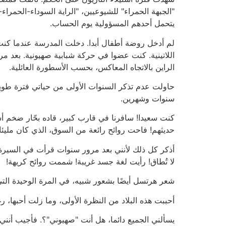
"الجبهة الحمراء" للشيوعيين، "الراية السوداء-الحمراء
يتحمل أحدهم المسؤولية يوم الحساب.
لم أدخل روضة أطفال أبدا. دخلت المدرسة عندما كن
اللاتينية. كنت عضوا في حركة شبابية صهيونية. بعد مر
الراين بالاتجاه المعاكس، بحسب الأسطورة العائلية.
حاولت عدم تذكر السنوات الأولى من حياتي فترة طوي
سنوات وشهرين.
كنت سعيدا! سافرنا في قارب كبير، قاده بحّار ضخم أس
حديثهم! فاحت روائح رائعة من السوق، الذي كان مليئا 
أذكر كل ذلك لأنني بعد مرور سنوات قرأت في السيرة ا
لا تُطاق! رأيت لغة جسد غريبة! شممت روائح كريهة!
شعر هرتسل أيضًا بشعور شبيه، في المرة الوحيدة التي ز
أحببت هذه البلاد من النظرة الأولى، وما زلت أحبها، 
يسألني الجميع دائما، هل أنت "صهيوني"؟. فأجيب أنني ل