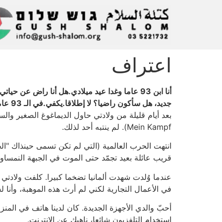
اعتراف
جديد، هل سأكون راضيا؟ لا إطلاقا.يكفي.في الـ 93 عاما هذه، تغيّر العالم بشكل تام.
بعد أيام قليلة من ولادتي حاول الديماغوغ الصغير وال
Mein Kampf). لم ينتبه أحد لذلك.
انتهت الحرب العالمية (التي لم تكن تسمى حينذاك "الحر
قريب عائلة بعيد تجمّد حتى الموت في الجبهة النمساوية
عندما وُلدت شهدت ألمانيا تضخما كبيرا. كلفت ولادتي م
في الأعمال التجارية لكني لم أرث هذه الموهبة، وأنا ل
أحبّ والدي الأجهزة الجديدة. كان لدينا هاتف في المنزل،
استخدام التلفزيون شائعا، ناهيك عن الإنترنت.