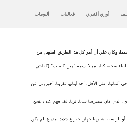
يف
أوري أفنيري
فعاليات
ألبومات
يد ميلادي.هل أنا راض عن حياتي حتى الآن؟ نعم، بالتأكيد.لو حدثت معجزة وأصبحت في سن 14 عاما مجددا، وكان علي أن أمر كل هذا الطريق الطويل من
أثناء سجنه كتابا مملا اسمه "مين كامبب" (كفاحي-
لمانيا، على الأقل، أحد أبنائها تقريبا. أخبروني عن
دي، الذي كان مصرفيا شابا، ثريا. لقد فهم كيف ينجح
أو الرابعة، اشترينا جهاز اختراع جديد: مذياع. لم يكن