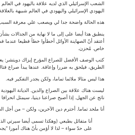
الشعب الإسرائيلي الذي لديه علاقة باليهود في الع
اليهودي الإسرائيلي واليهودي في العالم شبيهة بالعلاقة 
هذه الحالة واضحة جدا لي ويصعب علي معرفة السبب ورا
ينطبق هذا أيضا على إلى ما لا نهاية من الجدالات بشأن
أعتقد أنّ الصهاينة الأوائل أخطأوا خطأ فظيعا عندم
خاص. مُحزن.
كتب الوصف الأفضل للصراع المؤرخ إيزاك دويتشر: يعيش
الطريق، فيلحق به ضررا وإعاقة. عندها يبدأ صراع فتاك
هذا ليس مثالا ملائما تماما، ولكن يجدر التفكير فيه.
ليست هناك علاقة بين الصراع والدين. الديانة اليهودية
ناتج عن الجهل. إذا أصبح صراعنا دينيا، سيمثل انحرافا م
أنا ملحد تماما. أحترم دين الآخرين، ولكن – من أجل ال
أنا متفائل بطبعي (وهكذا تسمى أيضا سيرتي الذات
على حدّ سواء – لذا لا أؤمن بأنّ هناك أمورا "