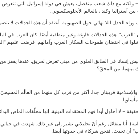
الم – ولكنه مع ذلك شعب منفصل، يعيش في دولة إسرائيل التي تتعرض
بين أستراليا وكندا، بالعالم الأنجلوسكسوني.
ء الجدل اللا نهائي حول الصهيونية. أعتقد أن هذه الجدالات لا تتض
 "العرب". هذه الجدالات فارغة وغير منطقية أيضًا. كان العرب في الب
ا فشلوا في احتضان طموحات السكان العرب وآمالهم. فرضت عليهم "الس
 إنسانا في الطابق العلوي من مبنى تعرض لحريق. عندها يقفز من النا
 بينهما. من المحقّ؟
 والإسلامية قريبتان جدا، أكثر من قرب كل منهما من العالَم المسيحيّ
أساويا.
حقيقة – لا أحاول أبدا فهم المعتقدات الدينية. إنها مخلّفات الماض ال
ية). أنا متفائل رغم أنّ تحليلاتي تشير إلى غير ذلك. شهدت في حياتي 
يجب" أن تحدث. فنحن شركاء في حدوثها أيضا.