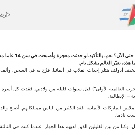
לأرش
أنا ابن 93 عاما وغدا ع
سخيف أدولف هتلر إحداث انقلاب في ألمانيا. فزُج به في السجن، وألف 
ب العالمية الأولى") قبل سنوات قليلة من ولادتي. فقدت كل أسرة في أ
 – الإيطالية.
لايين الماركات الألمانية. فقد الكثير من الناس ممتلكاتهم. أصبح وال
ست نادما.
 وكنا من بين القليلين الذين لديهم هذا الجهاز. عندما كنت في الثالثة 