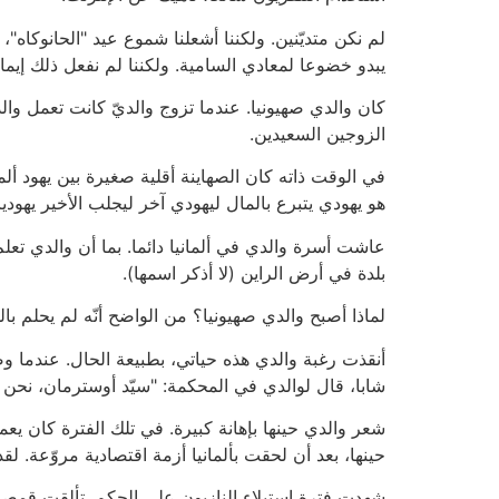
لم نكن متديّنين. ولكننا أشعلنا شموع عيد "الحانوكاه
يبدو خضوعا لمعادي السامية. ولكننا لم نفعل ذلك إيمانا
كان والدي صهيونيا. عندما تزوج والديّ كانت تعمل و
الزوجين السعيدين.
في الوقت ذاته كان الصهاينة أقلية صغيرة بين يهود ألما
هو يهودي يتبرع بالمال ليهودي آخر ليجلب الأخير يهوديا
عاشت أسرة والدي في ألمانيا دائما. بما أن والدي تعل
بلدة في أرض الراين (لا أذكر اسمها).
لماذا أصبح والدي صهيونيا؟ من الواضح أنّه لم يحلم ب
أنقذت رغبة والدي هذه حياتي، بطبيعة الحال. عندما وصل
شابا، قال لوالدي في المحكمة: "سيّد أوسترمان، نحن لم
شعر والدي حينها بإهانة كبيرة. في تلك الفترة كان يع
حينها، بعد أن لحقت بألمانيا أزمة اقتصادية مروّعة. 
شهدت فترة استيلاء النازيون على الحكم. تألقت قمصا