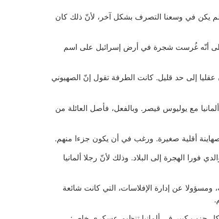
ي. لم يكن في وسعنا التصرف بشكل آخر، لأنّ ذلك كان
د على أنّه غُرست شجرة في أرض إسرائيل على اسم
ون عقليا إلى حد قليل. كانت الطرفة تقول إنّ الصهيوني
ألمانيا مع يوليوس قيصر. وبالفعل، فأصل العائلة من
الصهاينة أقلية صغيرة. ورغب في أن يكون جزءا منهم.
فورا الهجرة إلى البلاد. وذلك لأنّ رجلا ألمانيا
، ومسؤولا عن إدارة الإفلاسات، التي كانت شائعة
.
ن لكل حزب كبير في ألمانيا تنظيم عسكري خاص: