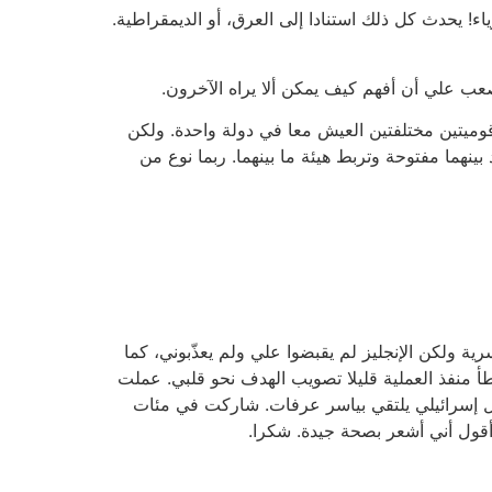
اء! يحدث كل ذلك استنادا إلى العرق، أو الديمقراطية.
عب علي أن أفهم كيف يمكن ألا يراه الآخرون.
قوميتين مختلفتين العيش معا في دولة واحدة. ولكن
نهما مفتوحة وتربط هيئة ما بينهما. ربما نوع من
ة ولكن الإنجليز لم يقبضوا علي ولم يعذّبوني، كما
ال، ولكن لحسن الحظّ أخطأ منفذ العملية قليلا تصويب الهدف نحو قلبي. عملت
ول إسرائيلي يلتقي بياسر عرفات. شاركت في مئات
قول أني أشعر بصحة جيدة. شكرا.