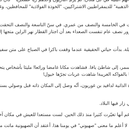
-الذهبية" للديمقراطيين الاشتراكيين، "الخوذة الفولاذية" للمحافظين،
ت في الخامسة والنصف من عمري. في سنّ التاسعة والنصف التحقت بم
ور نصف عام تنفست الصعداء بعد أن اجتاز القطار نهر الراين متجها إل
لة. بدأت حياتي الحقيقية عندما وقفت باكرا في الصباح على متن س
مر، إلى شاطئ يافا. فشاهدت مكانا غامضا ورائعا! مليئا بأشخاص يتحد
بالفواكه الغريبة! شاهدت عربات تجرّها خيول!
لذاتية لدافيد بن غوريون، أنّه وصل إلى المكان ذاته قبل وصولي بسن
ار فيها البلاد.
رغم أنها تغيّرت كثيرا منذ ذلك الحين. لست مستعدا للعيش في مكان آخ
ا أعلم ما معنى "صهيوني" في يومنا هذا. أعتقد أن الصهيونية ماتت موت