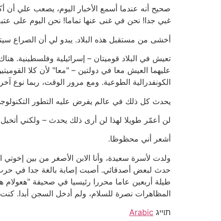
صحيح أنه عندما أسمع الأخبار اليوم، يصعب علي أن أكون
غبي جدا! نحن في غنى عنها تماما! نحن اليوم على عتبة نهاي
أخشى من مستقبل هذه البلاد. يبدو لي أن الصراع سيتس
تعيش في البلاد قوميتان – إسرائيلية وفلسطينية. هنا
عليهما العيش معا في دولتين – "معا" لأن كلا القوميت
الكونفدرالية الطوعية. ومع مرور الوقت، ربما نوع آخر 
يحدث كل ذلك في عالم يفرض عليه التطور التكنولوجي ال
لن أعمّر طويلا لهذا لن أرى ذلك يحدث – ولكني أتخيل ذلك في عيد ميلادي 
أشعر أني محظوظا.
ولدت لأسرة سعيدة، وأنا الابن الأصغر من بين إخوتي ا
طيلة أربعين عاما محررا رئيسيا في صحيفة "هعولام ه
المظاهرات نصرة للسلام، ولم أدخل السجن أبدا. كنت
תוייג
Arabic