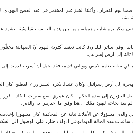
"، صمنا يوم الغفران، وأكلنا الخبز غير المختمر في عيد الفصح اليهود
 منا.
الدتي سكرتيرة شابة وجميلة، ومن بين هدايا العرس تلقيا وثيقة تشه
نيا (وفي سائر البلدان). كانت تعتقد أكثرية اليهود أنّ الصهاينة مختلّ
 ثالثا إلى أرض إسرائيل.
م في نظام تعليم لاتيني ويوناني قديم، فقد تخيل أن أسرته قدمت إلى 
الهجرة إلى أرض إسرائيل. وكان عنيدا، يكره السير وراء القطيع. كان 
 النازيون إلى سدة الحكم – كان عمري تسع سنوات بالكاد – قرر والدي 
 نعد بحاجة ليهود مثلك!"، هذا وفق ما أخبرتني به والدتي.
مل والدي مسؤولا عن الأملاك نيابة عن المحكمة. كان مشهورا بإخلاصه
لقد ساعدت هذه الحالة الديماغوعي أدولف هتلر، على الوصول إلى الحكم
نهم البنية في كل مكان. لم يرتدِ النازيون وحدهم زيا عسكريا – كا