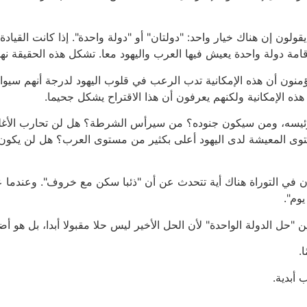
لون إن هناك خيار واحد: "دولتان" أو "دولة واحدة". إذا كانت القيادة 
إقامة دولة واحدة يعيش فيها العرب واليهود معا. تشكل هذه الحقيقة نها
ؤمنون أن هذه الإمكانية تدب الرعب في قلوب اليهود لدرجة أنهم سيوا
هذه الإمكانية ولكنهم يعرفون أن هذا الاقتراح يشكل جحيما.
سه، ومن سيكون جنوده؟ من سيرأس الشرطة؟ هل لن تحارب الأغلبية ا
ستوى المعيشة لدى اليهود أعلى بكثير من مستوى العرب؟ هل لن يكون
ن في التوراة هناك أية تتحدث عن أن "ذئبا سكن مع خروف". وعندما 
وم".
ين "حل الدولة الواحدة" لأن الحل الأخير ليس حلا مقبولا أبدا، بل هو أ
.
 أبدية.