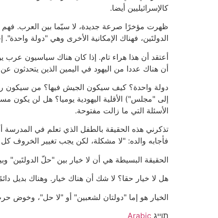
كالإسرائيليين أيضا.
ظهرت مؤخرًا صرعة جديدة، لا سيّما بين العرب. فهم يقو
الدولتَين، فهناك الإمكانية الأخرى وهي "دولة واحدة". 
أعتقد أن هذا هراء تام. إذا كان هناك سياسيون عرب ي
أن هناك عددا من اليهود في اليمين الذين يتحدثون عن 
دولة واحدة؟ كيف سيكون الجيش فيها؟ من سيكون رئي
إلى "مجلس") الأقلية اليهودية يوميا؟ هل لن يكون م
الأسئلة التي ما زالت مفتوحة.
تذكرني هذه الحقيقة بالطفل الذي تعلم في المدرسة أ
فأجابه والده: "لا مشكلة، لكن يجب تغيير الخروف كل ي
الحقيقة البسيطة هي أن لا خيار بين "حلّ الدولتَين" وب
هل لا خيار حقا؟ لا شك أن هناك خيار. وهناك بديل دائمًا
الخيار هو إما "دولتان لشعبين" أو "لا حل"، وخوض حرب
תוייג
Arabic