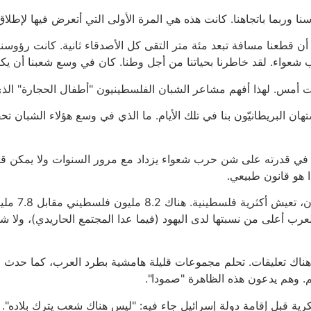
ا وربما باتجاهنا. كانت هذه هي المرة الأولى التي أتعرض فيها لإطلاق 
أن قطعنا مسافة تبعد مئة متر التقى كل الأصدقاء ثانية. كانت رؤوسنا
شعواء. لقد خاطرنا بحياتنا من أجل وطنا. كان في وسع شعبنا أن يكون
تهان البريطانيّون بنا في تلك الأيام. ما الذي في وسع هؤلاء الشبان تح
ة هائلة. فإن فخره في قدرته على شن حرب شعواء يزداد مع مرور السنوات ولا يمك
ا هو قانون طبيعي.
في الإمبراطو
رب أعلى من نسبتها لدى اليهود (فيما عدا المجتمع الحاريدي)، ولا شك أ
م. وهم يدعون هذه الظاهرة "صمودا".
كرية قبل إقامة دولة إسرائيل جاء فيه: "ليس هناك شعب يترك بلاده"