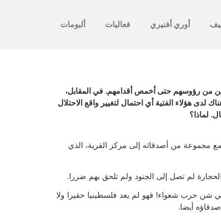
يف
أوري أفنيري
فعاليات
ألبومات
وابلا من الحجارة على الجنود المسلحين من رؤوسهم حتى أخمص أقدامهم. في المقابل،
لدى هؤلاء الفتية أي احتمال لتغيير واقع الاحتلال
ل. لماذا؟
إنه ذهب مع مجموعة من أصدقائه إلى مركز القرية، الذي
الحجارة لم تصل إلى الجنود ولم تلحق بهم ضررا.
ي شن حرب شعواء! فهو لم يعد فلسطينيا حقيرا ولا
صدقاؤه أيضا.