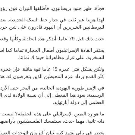
فجأة، ظهر جنود بريطانيون. فأطلقوا النيران فوق رؤوسن
لهذا هربنا عبر ثقب في جدار خط السكة الحديدية. بعد 
للبريطانيين الشريرين أن اليهود قادرون على شن حرب 
حدث ذلك قبل 79 عاما. أتذكر هذه الحادثة وكأنها وقعت أمس. لهذا أفهم مشاعر الشبان الفلسطينيون "أطفال الحجارة" الذي يخاطرون بحياتهم في التظاهرات البائسة.
يحتقر القادة الإسرائيليون أطفال الحجارة تماما كما اس
للسخرية، على غرار مظاهراتنا حينذاك تمامًا.
ولكن يشكل فتى عمره 15 عاما قو
كثُرَ القمع يزداد عزم المحبطين الذين يتعرضون له. هذ
الرسمية. يعود هذا المعطى إلى أن نسبة الولادة لدى الع
العظمى إلى دولة أبارتهايد.
ذاته ثانية. مهما حدث، سيتمسك الفلسطينيون بأراضيه
يخطر في بالي نشيد كتبه نتان ألترمان للوحدات العس