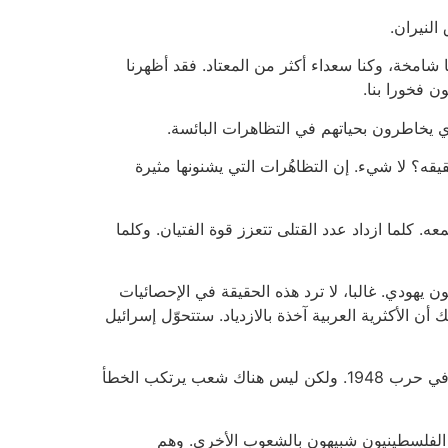
النيران.
 شامخة، وكنا سعداء أكثر من المعتاد. فقد أظهرنا
 فخورا بنا.
قيقه؟ لا شيء. إن التظاهُرات التي يشنونها مثيرة
ن قمعه. كلما ازداد عدد القتلى تتعزز قوة الفتيان. وكلما
رية اليهودية الحالية، من البحر حتى الأردن، تعيش أكثرية فلسطينية. هناك 8.2 مليون فلسطيني مقابل 7.8 مليون يهودي. غالبا، لا ترد هذه الحقيقة في الإحصائيات
ن الأكثرية العربية آخذة بالازدياد. ستتحوّل إسرائيل
ما هو رد اليمين الإسرائيلي على هذه الحقيقة؟ ليست هناك تعليقات. تحلم مجموعات قليلة هامشية بطرد العرب، كما حدث في حرب 1948. ولكن ليس هناك شعب يرتكب الخطأ
. الفلسطينيون شبيهون بالشعوب الأخرى. وهم