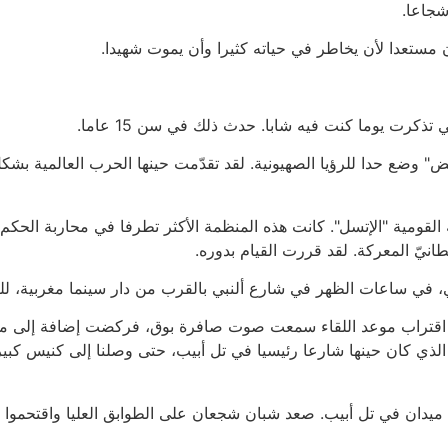
شجاعا.
 مستعدا لأن يخاطر في حياته كثيرا وأن يموت شهيدا.
كرت يوما كنت فيه شابا. حدث ذلك في سن 15 عاما.
ذاك "كتابا أبيض" وضع حدا للرؤيا الصهيونية. لقد تقدّمت حينها الحرب العالمية
لقومية "الإتسل". كانت هذه المنظمة الأكثر تطرفا في محاربة الحكم
انيّ المعركة. لقد قررت القيام بدوره.
لي، في ساعات الظهر في شارع ألنبي بالقرب من دار سينما مغربية، لل
قتراب موعد اللقاء سمعت صوت صافرة بوق، فركضت إضافة إلى مئات أ
الذي كان حينها شارعا رئيسيا في تل أبيب، حتى وصلنا إلى كنيس ك
ي ميدان في تل أبيب. صعد شبان شجعان على الطوابق العليا واقتحموا 