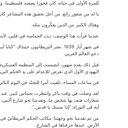
للمرة الأولى في حياته كان فخورا بصفته فلسطينيا، و
يا له من شعور رائع. من أجل تحقيق هذه المشاعر كان
وهناك الكثير من الذين يفكّرون مثله.
عندما قرأت هذا الوصف، دبت الحماسة في قلبي، لأنني تذ
في شهر أيار 1939. نشر البريطانيون حين
دعم العالَم العربي.
قبل ذلك بعدة شهور، انضممت إلى المنظمة العسكرية ا
اليهودي الأول الذي تعرض للإعدام على يد الحكم البريط
في ساعات المساء، تلقيت أمرا للتجنّد في اليوم التا
لقد وصلت في وقت باكر وانتظرت بحماس كبير. عند ا
شعارات هتف بها شخص ما، وتقدمنا نحو شارع ألنبي، 
أية في التوراة: "إذا نسيتك يا قدس..".
من ثم تقدمنا نحو وجهتنا: مكاتب الحكم البريطانيّ ف
الأرض. عندها حرقناها في الشارع.