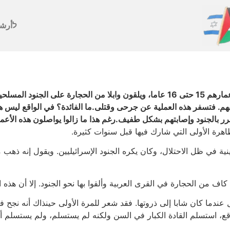
לأرش
يا إلهي، هل هم مجانين؟يتجمع في وسط البلدة فتبان أعمارهم 15 حتى 16 عاما، ويلقون 
 فتسفر هذه العملية عن جرحى وقتلى.ما الفائدة؟ في الواقع ليس هناك 
ر بالجنود وإصابتهم بشكل طفيف.رغم هذا ما زالوا يواصلون هذه الأعما
رة الأولى التي شارك فيها قبل سنوات كثيرة.
يش في قرية فلسطينية في ظل الاحتلال، وكان يكره الجنود الإسرائيليين. ويقول 
 من الحجارة في القرى العربية وألقوا بها نحو الجنود. إلا أن هذه 
دما كان شابا إلى ذروتها. فقد شعر للمرة الأولى حينذاك أنه نجح ف
اقع، استسلم القادة الكبار في السن ولكنه لم يستسلم، ولم يستسلم أ