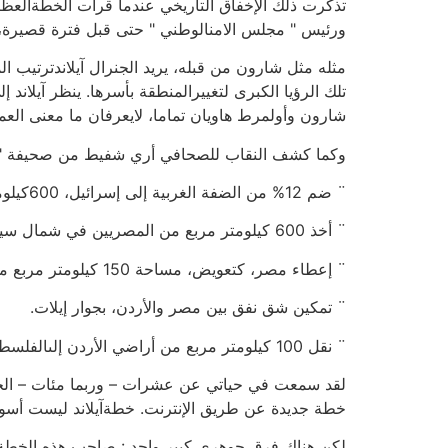
تذكرت ذلك الإخفاق التاريخي عندما قرأت الخطةالعظيمة
ورئيس " مجلس الامنالوطني " حتى قبل فترة قصيرة،
مثله مثل شارون من قبله، يريد الجنرال آيلاندترتيب
تلك الرؤيا الكبرى لتغييرالمنطقة بأسرها. ينظر آيلاند 
شارون وأولمرط هاويان تماما، لايعرفان ما معنى العمل
وكما كشف النقاب للصحافي أري شفيط من صحيفة " هآرت
¨ ضم 12% من الضفة الغربية إلى إسرائيل، 600كيلومتر مربع على الأقل، لضمان أمنها.
¨ أخذ 600 كيلومتر مربع من المصريين في شمال سيناءوضمها إلى قطاع غزة، لكي يتمكن الفلسطينيون منإقامة ميناء بحري هناك ومطار دولي ومدينة يقطنفيها مليون نسمة.
¨ إعطاء مصر، كتعويض، مساحة 150 كيلومتر مربع منأراضي إسرائيلية في النقب.
¨ تمكين شق نفق بين مصر والأردن، بجوار إيلات.
¨ نقل 100 كيلومتر مربع من أراضي الأردن إلىالفلسطينيين، كتعويض عن المساحات التي ستأخذهامنهم إسرائيل في الضفة الغربية .
لقد سمعت في حياتي عن عشرات – وربما مئات – الخططا
خطة جديدة عن طريق الإنترنت. خطةآيلاند ليست أسوأ
لكن هناك فرق جوهري كبير واحد : صاحب هذه الخطة 