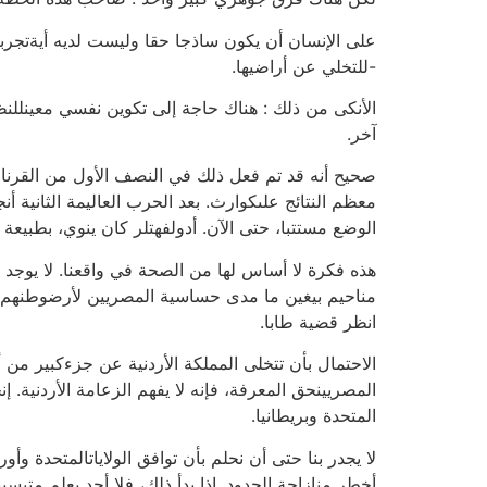
على الإنسان أن يكون ساذجا حقا وليست لديه أيةتجربة 
-للتخلي عن أراضيها.
الأنكى من ذلك : هناك حاجة إلى تكوين نفسي معينللن
آخر.
صحيح أنه قد تم فعل ذلك في النصف الأول من القرنالع
معظم النتائج علىكوارث. بعد الحرب العاليمة الثانية أن
الوضع مستتبا، حتى الآن. أدولفهتلر كان ينوي، بطبيعة 
هذه فكرة لا أساس لها من الصحة في واقعنا. لا يوجد
مناحيم بيغين ما مدى حساسية المصريين لأرضوطنهم. إ
انظر قضية طابا.
الاحتمال بأن تتخلى المملكة الأردنية عن جزءكبير من أر
المصريينحق المعرفة، فإنه لا يفهم الزعامة الأردنية. إ
المتحدة وبريطانيا.
لا يجدر بنا حتى أن نحلم بأن توافق الولاياتالمتحدة وأو
أخطر منإزاحة الحدود. إذا بدأ ذلك، فلا أحد يعلم متىسين