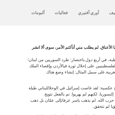
يف
أوري أفنيري
فعاليات
ألبومات
لأعناق. لم يطلب مني أنأكتم الأمر، سوى ألا انشر
طبة، في أربع دول.باختصار: طرد السوريين من لبنان؛
لفلسطينيين على إحلال ثورة فيالأردن وإقصاء الملك
ربية.على سبيل المثال: إنشاء وضع هناك
 1982. لم ينجح ذلك إلى حد كبيروكانت النتائج عكسية: لقد غاصت إسرائيل في الوحلاللبناني طيلة
سوريا، لكنهم لم يهربوا. تم بالفعل تتويج
 ذلك. ظل السوريون في لبنان طيلة 23 سنةآخرى، وخلفوا وراءهم حزب الله. لم يذهب ياسر عرفاتإلى عمّان بل ذهب
يا لم تتحقق.