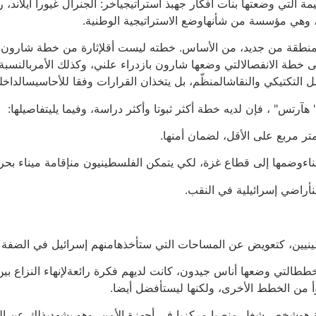
 التي وضعتها بنات أفكار جهبذ استراتيجيآخر: الجنرال غيورا آيلاند، 
 وهي مؤسسة من شأنهاوضع الاستراتيجية الوطنية.
 المنطقة من جديد، من الأساس. خطته ليست أقلإثارة من خطة شارون.
إلى خطة الانفصالالتي وضعها شارون بازدراء علني، وكذلك الأمربالنسبة 
 التكتيكي والنقاشالمنظّم، بل يتخذان القرارات وفقا للأحاسيسالداخلي
س" ، فإن لديه خطة أكثر ثبوتا وأكثر دراسة، وفيما يليتفاصيلها:
لتي وضعها أناس جيدون، كانت لديهم فكرة رائعةلإنهاء النزاع بين 
 من الخطط الأخرى، ولكنها ليستأفضل أيضا.
هوشخص شغل منصبا مركزيا في أجهزة الأمن، وهو يشهدبذلك عن التو