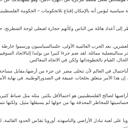
سياسية ليؤمن أنه بالإمكان إقناع ثلاثحكومات – الحكومة الفلسطينية، 
ظر إلى أعداد هائلة من الناس وكأنهم حجارة لعبعلى لوحة الشطرنج، 
شرين. بعد الحرب العالمية الأولى، جلسالسياسيون ورسموا خارطة الع
جز ستالينعملية مماثلة. لقد ضم جزءا كبيرا من بولندا إلىالاتحاد السو
الحال، القيام بالخطوةذاتها ولكن في الاتجاه المعاكس.
 أياحتمال في العالم لأن تتخلى مصر عن جزء من أرضها،مقابل مساح
ن هذا الأمر متعلق بخلجات عميقة في الصدورالوطنية. في نهاية ال
اضيها لصالح الفلسطينيين هو احتمالأقل بكثير. مثله مثل ضباط كثيرين، ي
نحساسيتها للمخاطر المحدقة بها من حولها لم يسبقلها مثيل. ولكنها تتم
روبا على لعبة تبادل الأراضي والناسهذه. أوروبا تقدّس الحدود القائمة. 
تهي.