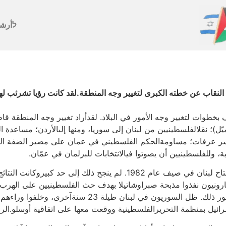
לأرش
لنقاب عن خطته الكبرى لتغيير وجه المنطقة.لقد كانت رؤيا تشرئب لها ا
بخطوات لتغيير وجه الأمور في البلاد. لقدأراد تغيير وجه المنطقة قا
ّل)؛ نقلالفلسطينيين من لبنان إلى سوريا، ومنها إلىالأردن؛ مساعدة ا
 ياسر عرفات؛ مساومةالحكم الفلسطيني في عمان على مصير الضفة الغ
ة، وللفلسطينيين أن يصوتوا فيالانتخابات للبرلمان في عمّان.
هذه هي الخطة التي لاحت أمام أنظار شارون عندمااجتاح لبنان في صيف عام
رونيون نفذوا مذبحة صبراوشاتيلا بهدف حث الفلسطينيين على الهرب إلى
بشيرالجميّل الماروني دكتاتورا في لبنان، ولكنهاغتيل فور
ئيل بمنظمة التحريرالفلسطينية ووقعت معها على اتفاقية أوسلو.الرؤ