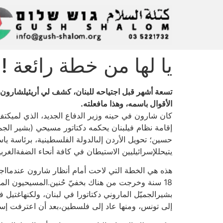
يا لها من خطة رائعة !
تسعة أشهر قبل اجتياحه للبنان، كشف لي أريئيلشارون ا
الأقوال باسمه، وهذا مافعلته.
كان شارون في حينه وزير الدفاع الجديد، الذي لميكتف 
إقامة نظام فيلبنان يحكمه دكتاتور مسيحي (بشير الجمي
حسين؛ تحويل الأردن إلىالدولة الفلسطينية، برئاسة
يتيحللإسرائيليين الاستيطان في كافة أنحاء الضفةالغربي
18 سنة وخرجت من هناك بخفيّ حُنين.المسيحيون الما
إلى تونس، ومنها عاد إلى فلسطين،بعد أن اعترفت إسرا