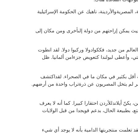
المصريةوالأردينة، ناهيك عن الحكومة الإسرائيلية
حيث يمكن إزاحتهم من دولة إلىأخرى ومن مكان إلى
الم من جديد، فككوادولا وركبوا دولا. لقد انطوت
فييتي، وأعطى لبولندا كتعويض جزءامن ألمانيا. ظل
ة أقل بكثير في مكان ما في الصحراء. لقداكتشف
أمر لم يتخل المصريون عن ذرةتراب واحدة من أرضهم.
كنّ أيلاندللأردن احتقارا كبيرا. كما أنه لا يعرف
تع، بطبيعة الحال، بدعم قويجدا من قبل الولايات
لقد تعلمت منتجربتها الدامية بأنه لا يوجد أي شيء