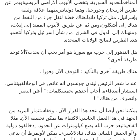
المتاخمللحدود السورية. يتخطى الأنبوب الأراضي الروسيةويمر عن
طريق أذربيجان وجورجيا، وهما دولتانتربطهما علاقة وثيقة
بإسرائيل، مثل تركيا ذاتها.هناك خطة لنقل جزء من النفط من
هناك إلى أشكلون،ومن ثم عن طريق الأنبوب الممتد إلى إيلات،
ومنهناك إلى الدول في الشرق. من شأن إسرائيل وتركيا أنتحميا
هذه الطريق لصالح الولايات المتحدة.
هل التدهور إلى حرب مع سوريا هو أمر يجب أن يحدث؟ألا توجد
طريقة أخرى؟
هناك طريقة أخرى بالتأكيد : التوقف الآن وفورا .
عندما شعر الرئيس ليندن جونسون أنه غائص في الوحلالفييتنامي،
استشار أصدقاءه. أجاب أحدهم بخمسكلمات: " أعلن النصر
وانصرف من هناك " !
يمكننا نحن أيضا أن نتخذ هذا القرار الآن . وقفاستثمار المزيد من
الجهد في هذا العمل الخاسر.الاكتفاء بما يمكن تحقيقه الآن. مثلا:
اتفاقيةتبعد حزب الله بضع كيلومترات عن الحدود، إدخالقوة دولية
و/أو الجيش اللبناني هناك، تبادلالأسرى. يمكن لأولمرط أن يدعي