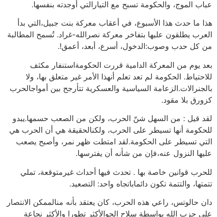
عباب الموج، والحكومة تسبح مع التيارالتي أوجدته بنفسها.
هذا ما حدث هذا الأسبوع، في أعقاب معركة بنت جبيل،التي بدأ
العرب يطلقون عليها بتفاخر معركة نصرالله-غراد. تُسمح المطالبة
من كل حدب وصوب:الدخول، أسرع، أبعد، أعمق!.
بعد يوم من المعركة الدامية قررت الحكومةاستنفار مكثف
للاحتياط. الحكومة لم تعد تعلم أنهذا الأمر غير متعلق بها، ولا
بالجنرالات.الزعامة السياسية والعسكرية تتأرجح بين أمواجالحرب
كزورق بلا مقود.
لقد قيل : من السهل شنّ الحرب، ولكن من الصعب حسمها.يبدو
للحكومة أنها تسيطر على الحرب، ولكنالحقيقة هي أن الحرب هي
التي تسيطر على الحكومة.لقد امتطت ظهر نمر، وأصبح يصعب
عليها النزول عنه،فإن من شأنه أن يفترسها.
للحرب قوانين خاصة بها . تحدث فيها أحداث غيرمتوقعة، تملي
تتمتها، والتتمة تكون دائماباتجاه واحد: التصعيد.
دان حالوتس، راعي هذه الحرب، كان يعتقد بأنه منالممكن الانتصار
على حزب الله بواسطة سلاح الجوالأكثر تطورا والأكثر نجاعة