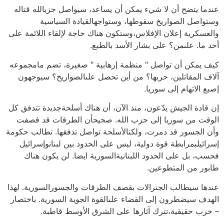
عندما يتضح أن لا شيء يمكن أن يساعد، سيواصل حزبالله قتاله
وستواصل الصواريخ سقوطها، وستواجهالقيادة السياسية
والعسكرية إعلان الإفلاس،وستكون هناك حاجة لإلقاء اللائمة على
أحد ما. علىمن؟ على بشار الأسد بالطبع.
كيف يمكن أن تواصل " منظمة إرهابية " صغيرة، تضم مامجموعه
آلاف المقاتلين، حربها؟ من أين تحصل علىالصواريخ؟ سيوجهون
إصبع الاتهام إلى سوريا.
إن قادة الجيش يدّعون، منذ الآن، أن هناك أسلحةجديدة تتدفق كل
الوقت من سوريا إلى حزب الله. صحيحأن الطرقات قد قصفت
وأن الجسور قد دمرت، ولكنالأسلحة تواصل تدفقها. تطالب حكومة
إسرائيلبمرابطة قوة دولية، ليس على الحدود بين لبنانوإسرائيل
فحسب، بل على الحدود اللبنانيةالسورية ايضا. لن يكون هناك
طابور من المتطوعين.
عندها سيطالب الجنرالات بقصف الطرقات والجسورالسورية. لهذا
الهدف سيضطرون إلى القضاء علىالقوة الجوية السورية. باختصار
– حرب حقيقية،تترك آثارها على الشرق الأوسط قاطبة.