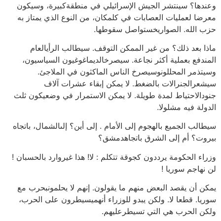
وعندها؟ سينتشر الجيش الإسرائيلي في منطقةكبيرة، وسيكون
معرضا لعمليات العصابات في كلمكان، من النوع الذي يمتاز به
حزب الله. الصواريخستواصل سقوطها.
ماذا بعد ذلك؟ من غير الممكن التوقف. سيطالب الرأيالعام
المندفع بعملية أكثر نجاعة. سيصرخالديماغوغيون السياسيون،
وسيتذمر المحللونوسيصرخ الناس الماكثون في الملاجئ.
سيشعرالجنرالات بالضغط. لا يمكن إبقاء عشرات آلاف
جنودالاحتياط لمدة طويلة. لا يمكن الاستمرار في وضعيكون ثلث
الدولة فيه مشلولا.
سيطالب الجميع بالهجوم إلى الأمام . إلى أين؟ إلىالشمال، باتجاه
بيروت؟ أم إلى الشرق باتجاهدمشق؟
وزراء الحكومة يرددون كجوقة تتكلم : لا! هذا غيروارد بالحسبان !
لن نهاجم سوريا !
يمكن أن يقصد البعض منهم ما يقولون. إنهم لا يحلمونبحرب مع
سوريا. قطعا لا. ولكن يبدو للوزراء أنهميسيطرون على الحرب،
ولكن الحرب هي التي تسيطرعليهم.