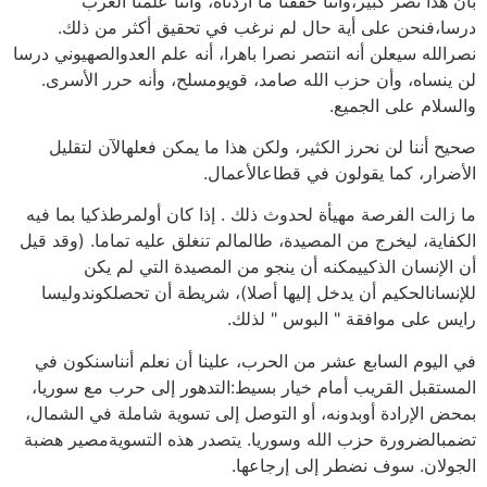
بأن هذا نصر كبير،وأننا حققنا ما أردناه، وأننا علمنا العرب
درسا،فنحن على أية حال لم نرغب في تحقيق أكثر من ذلك.
نصرالله سيعلن أنه انتصر نصرا باهرا، أنه علم العدوالصهيوني درسا
لن ينساه، وأن حزب الله صامد، قويومسلح، وأنه حرر الأسرى.
والسلام على الجميع.
صحيح أننا لن نحرز الكثير، ولكن هذا ما يمكن فعلهالآن لتقليل
الأضرار، كما يقولون في قطاعالأعمال.
ما زالت الفرصة مهيأة لحدوث ذلك . إذا كان أولمرطذكيا بما فيه
الكفاية، ليخرج من المصيدة، طالمالم تنغلق عليه تماما. (وقد قيل
أن الإنسان الذكييمكنه أن ينجو من المصيدة التي لم يكن
للإنسانالحكيم أن يدخل إليها أصلا)، شريطة أن تحصلكوندوليسا
رايس على موافقة " البوس " لذلك.
في اليوم السابع عشر من الحرب، علينا أن نعلم أنناسنكون في
المستقبل القريب أمام خيار بسيط:التدهور إلى حرب مع سوريا،
بمحض الإرادة أوبدونه، أو التوصل إلى تسوية شاملة في الشمال،
تضمبالضرورة حزب الله وسوريا. يتصدر هذه التسويةمصير هضبة
الجولان. سوف نضطر إلى إرجاعها.