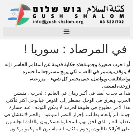
في المرصاد : سوريا !
أو : حرب صغيرة وجميلةهذه حكاية قديمة عن المقامر الخاسر : إنه
لا يتوقف،يستمر في اللعب، لكي يربح مسترجعا ما خسره.
يواصلاللعب ويواصل، حتى يخسر كل شيء – مزرعته،
زوجته،قميصه.
هذا ما يحدث أيضا في أكبر رهان في العالم : الحرب . منيشن
الحرب ويغرق في الوحل، يضطر إلى الغوص فيالوحل أكثر فأكثر.
هذا الأمر مطبوع في طبيعةالحرب: لا يمكن التوقف عند خسارة
جولة. الرأيالعام يطالب بإحراز النصر الموعود، والجنرالاتتفشل في
تغطية العار الذي لحق بهم، المحللونالعسكريون والقادة الجالسين
على الأرائكيطالبون بهجوم مكثف، السياسيون المتهكمونيركبون