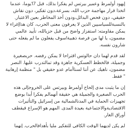
إيهود أولمرط وعمير بيرتس لم يفكرا بذلك، قبل 17يوما، عندما
اتخذا قرار مهاجمة حزب الله، بسرعة،دون تفكير، دون نقاش
حقيقي، دون فحص البدائل،ودون أخذ المخاطر بعين الاعتبار.
بالنسبةللسياسيين الذين لا يعرفون معنى الحرب، كان هذاإغراء لا
يمكن مقاومته: استفزاز واضح من قبل حزبالله، تأييد عالمي
مضمون، يا لها من فرصة ذهبية!سوف يفعلون ما لم يفعله حتى
شارون نفسه.
لقد قدم لهما دان حالوتس اقتراحا لا يمكن رفضه. حربصغيرة
وجميلة، فالخطط العسكرية جاهزة وقد تمالتدرب عليها. النصر
مضمون، ناهيك عن أننا لسناأمام عدو حقيقي بل " منظمة إرهابية
" فقط.
إن ما يثبت مدى إلحاح أولمرط وبيرتس على الخروجإلى هذه
الحرب الصغيرة والجميلة هي حقيقة أنهمالم يفكرا أبدا بوضع
تجهيزات الحماية في المدنالشمالية من إسرائيل والتأثيرات
الاقتصاديةوالاجتماعية بعيدة المدى. المهم هو الإسراع فيقطف
أوراق الغار.
لم يكن لديهما الوقت الكافي للتفكير مليا بأهدافالحرب. إنهما