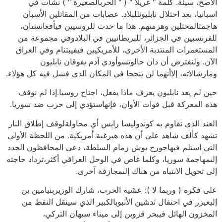
الأصح، سيئة. كلمة " غريلا " ( " الحربالصغيرة " ) نشأت في
اسبانيا، بعد احتلال نابليونللبلاد. عصابات من المقاتلين الأسبان
هاجمتالمحتلين وهزمتهم. هذا ما حدث للروسيين فيأفغانستان،
للفرنسيين في الجزائر، للبريطانيين في البلادوفي مجموعة من
المستعمرات المنتدبة الأخرى، للأمريكيين فيفييتنام وفي العراق
الآن. ولنفترض أن دان حالوتسوأودي آدم يفوقان نابليون
ومارشالاته، إلاأنهما لن ينجحا في المكان الذي فشل فيه كل هؤلاء.
حين لم يعد نابليون يعرف ماذا يفعل، اجتاح روسيا.إذا لم نوقف
هذه المعركة قبل فوات الأوان، فإنهاستؤدي إلى حرب ضد سوريا.
العند الذي تقاوم به كوندوليسا رايس أي محاولةلوقف إطلاق النار
تشهد كألف شاهد على أن هذه هيرغبة أمريكية. من اللحظة الأولى
التي استلم فيهاجورج بوش زمام السلطة، دعى المحافظون الجدد
إلىمهاجمة سوريا، وكلما غاص في الوحل العراقي أكثر،تزداد حاجته
إلى تحويل الانتباه من هناك إلىمجازفة آخرى.
على فكرة ( وربما لا ): عشية الحرب، شارك الوزيربنيامين بن
إليعيزر في احتفال تدشين الأنبوبالكبير الذي سينقل النفط من
المخزون الهائل فيبحر قزوين إلى ميناء سيهان التركي،