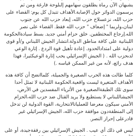
يشبهان الآن رماة يطلقون سهامهم إلىلوحة فارغة ومن ثم
يرسمون الدوائر حول الإصابة.الأهداف تتبدل كل يوم: القضاء على
حزب الله، نزعسلاح حزب الله، إبعاد حزب الله عن جنوب
لبنان،ولربما " إضعاف " حزب الله فقط. القضاء على نصر
الله.إرجاع المختطفين. خلق حزام أمني جديد. بسط سيادةالحكومة
اللبنانية على كافة مناطق الدولة.انتشار الجيش اللبناني و/أو قوى
دولية على امتدادالحدود. إعادة تأهيل قوة الردع . إثارة الوعي
لدىحزب الله . ( الجيش الإسرائيلي يحب إثارة الوعيكثيرا، فهذا
هدف رائع، لأنه من غير الممكن قياسه .)
كلما طالت هذه الحرب الصغيرة والجميلة، كلمااتضح أن كافة هذه
الأهداف المتغيرة ليست واقعية.الحكومة اللبنانية لا تمثل أحدا
سوى تلك الطبقةالصغيرة من الأثرياء المفسدين في الأرض،
الجيشاللبناني لا يستطيع ولا يريد القتال ضد حزب الله،الحزام
الأمني سيكون معرضا للعملياتالانتحارية، القوة الدولية لن تدخل
إلى المنطقةدون موافقة حزب الله، الجيش الإسرائيلي غير
قادرعلى إحراز النصر.
ليس في ذلك أي عيب . الجيش الإسرائيلي بين رفقةجيدة، أو على