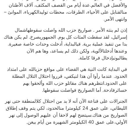
والأفضل في العالم.عدة أيام من القصف المكثف، آلاف الأطنان
منالقنابل على الأحياء، الطرقات، محطات توليدالكهرباء، الموانئ –
وانتهى الأمر.
إذن لم ينته الأمر . صواريخ حزب الله واصلت سقوطهاشمال
إسرائيل، لقد سقطت المئات كل يوم. الجمهوريصرخ. لم يكن هناك
بدا من تنفيذ عملية برية. فيالبداية، أدخلت وحدات خاصة صغيرة.
وعندها أدخلتالألوية، ولكن ذلك لم يساعد، وها هم الآن
يطالبونبإدخال فرقا كاملة.
في البداية كانت النية هي القضاء على مواقع حزبالله على امتداد
الحدود. عندما رأوا أن هذا لنيكفي، قرروا احتلال التلال المطلة
على الحدود.انتظرهم هناك مقاتلو حزب الله وألحقوا بهم
خسائرفادحة. أما الصواريخ فواصلت سقوطها.
الجنرالات على قناعة الآن أنه لا بد من احتلال كلالمنطقة حتى نهر
الليطاني، على عمق 24 كيلومترا منالحدود، لكي يتم وقف إطلاق
الصواريخ من هناك.سيتضح لهم لاحقا أن عليهم الوصول إلى نهر
الأولي،على عمق 40 الكيلومتر الشهيرة من أيام بيغن.