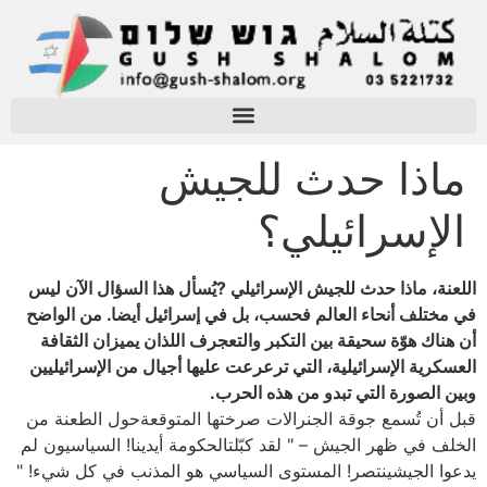
ماذا حدث للجيش
الإسرائيلي؟
اللعنة، ماذا حدث للجيش الإسرائيلي ?يُسأل هذا السؤال الآن ليس
في مختلف أنحاء العالم فحسب، بل في إسرائيل أيضا. من الواضح
أن هناك هوّة سحيقة بين التكبر والتعجرف اللذان يميزان الثقافة
العسكرية الإسرائيلية، التي ترعرعت عليها أجيال من الإسرائيليين
وبين الصورة التي تبدو من هذه الحرب.
قبل أن تُسمع جوقة الجنرالات صرختها المتوقعةحول الطعنة من
الخلف في ظهر الجيش – " لقد كبّلتالحكومة أيدينا! السياسيون لم
يدعوا الجيشينتصر! المستوى السياسي هو المذنب في كل شيء! "