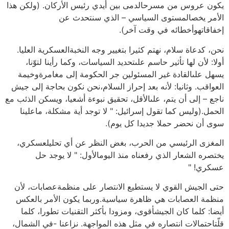
يكون عروس من مسرحالدمى بين أيدي رئيس الأركان. (ولكن هذا
الأمر يخصالمستوى السياسي – الذي سنتحدث عن
إخفاقاتهوأخطائه في وقت آخر).
نحن، كدعاة سلام، نهتم كثيرا بتغيير وجه النخبةالعسكرية العليا.
أولا: لأن لها تأثير حاسم علىتحديد السياسات، وكما رأينا لتوّنا،
يسهل علىالقادة غير المسئولين جر الحكومة إلى مغامرةوخيمة
العواقب. وثانيا: لأنه بعد إحراز السلام،نحن نكون بحاجة إلى جيش
ناجع – إلى أن يتم، علىالأقل، تحقيق نبوءة أشعيا، ويسكن الذئب مع
الحمل.(وليس كما تقول إسرائيل: " لا توجد أية مشكلة، ماعلينا
سوى أن نحضر حملا جديدا كل يوم).
المغزى الرئيسي من الحرب، بغض النظر عن أي تحليلعسكري،
يختصره الشعار الذي رفعناه منذ اليومالأول: " لا يوجد حل
عسكري! "
حتى الجيش القوي لا يستطيع الانتصار على منظمةعصابات، لأن
منظمة العصابات هي ظاهرة سياسية.وربما يكون الأمر بالعكس
أيضا: كلما كان الجيشأقوى، ومزودا بأكثر التقنيات تطورا، كلما
قلّتاحتمالات انتصاره في مثل هذه المواجهة. نزاعنا -في الشمال،