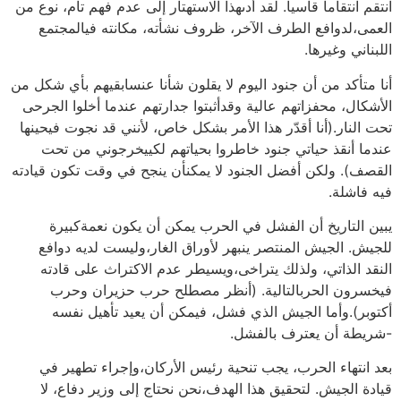
انتقم انتقاما قاسيا. لقد أدىهذا الاستهتار إلى عدم فهم تام، نوع من
العمى،لدوافع الطرف الآخر، ظروف نشأته، مكانته فيالمجتمع
اللبناني وغيرها.
أنا متأكد من أن جنود اليوم لا يقلون شأنا عنسابقيهم بأي شكل من
الأشكال، محفزاتهم عالية وقدأثبتوا جدارتهم عندما أخلوا الجرحى
تحت النار.(أنا أقدّر هذا الأمر بشكل خاص، لأنني قد نجوت فيحينها
عندما أنقذ حياتي جنود خاطروا بحياتهم لكييخرجوني من تحت
القصف). ولكن أفضل الجنود لا يمكنأن ينجح في وقت تكون قيادته
فيه فاشلة.
يبين التاريخ أن الفشل في الحرب يمكن أن يكون نعمةكبيرة
للجيش. الجيش المنتصر ينبهر لأوراق الغار،وليست لديه دوافع
النقد الذاتي، ولذلك يتراخى،ويسيطر عدم الاكتراث على قادته
فيخسرون الحربالتالية. (أنظر مصطلح حرب حزيران وحرب
أكتوبر).وأما الجيش الذي فشل، فيمكن أن يعيد تأهيل نفسه
-شريطة أن يعترف بالفشل.
بعد انتهاء الحرب، يجب تنحية رئيس الأركان،وإجراء تطهير في
قيادة الجيش. لتحقيق هذا الهدف،نحن نحتاج إلى وزير دفاع، لا