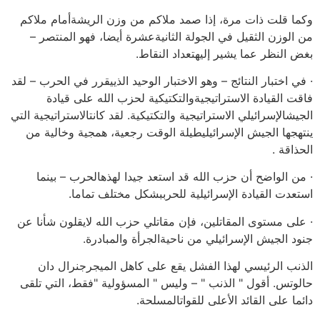
وكما قلت ذات مرة، إذا صمد ملاكم من وزن الريشةأمام ملاكم
من الوزن الثقيل في الجولة الثانيةعشرة أيضا، فهو المنتصر –
بغض النظر عما يشير إليهتعداد النقاط.
· في اختبار النتائج – وهو الاختبار الوحيد الذييقرر في الحرب – لقد
فاقت القيادة الاستراتيجيةوالتكتيكية لحزب الله على قيادة
الجيشالإسرائيلي الاستراتيجية والتكتيكية. لقد كانتالاستراتيجية التي
ينتهجها الجيش الإسرائيليطيلة الوقت رجعية، همجية وخالية من
الحذاقة .
· من الواضح أن حزب الله قد استعد جيدا لهذهالحرب – بينما
استعدت القيادة الإسرائيلية للحرببشكل مختلف تماما.
· على مستوى المقاتلين، فإن مقاتلي حزب الله لايقلون شأنا عن
جنود الجيش الإسرائيلي من ناحيةالجرأة والمبادرة.
الذنب الرئيسي لهذا الفشل يقع على كاهل الميجرجنرال دان
حالوتس. أقول " الذنب " – وليس " المسؤولية "فقط، التي تلقى
دائما على القائد الأعلى للقواتالمسلحة.