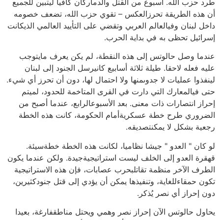
طرد حزب الله. أسبوع من القتل والدماركان كافيا ليتبين للجميع
أن هذه الطريقة تحرزالعكس – تقوي حزب الله، تضعف خصومه
داخل لبنان وفيالعالم العربي وتقضي على التأييد العالمي الذيكانت
إسرائيل تحظى به في بداية الحرب.
عندما وصل حالوتس إلى هذه النقطة، لم يكن يعرف مايتوجب
عليه فعله لاحقا. طيلة ثلاثة أسابيع كانيرسل الجنود إلى لبنان
لينفذوا عمليات لا جدوىمنها ولا احتمال لها، دون أن تحرز أي شيء.
حتى فيالمعارك التي دارت في القرى المتاخمة للحدود، لميتم
إحراز انتصارات ذات معنى. بعد الأسبوعالرابع، عندما أصبح من
الضروري طرح خطة عسكريةأمام الحكومة، كانت هذه الخطة
رجعية بشكل لا يمكنتصديقه.
لو كان " العدو " جيشا نظاميا، لكانت هذه الخطة خطةسيئة.
قهقرة العدو إلى الخلف ليست استراتيجيةجيدة. ولكن عندما يكون
الطرف الآخر منظمة تقاتلبحرب عصابات، فإن هذه الاستراتيجية
تكون حمقاءللغاية، وتنفيذها يمكن أن يؤدي إلى قتل جنودكثيرين،
دون إحراز أي نصر يُذكر.
يحاول حالوتس الآن إحراز نصر وهمي ويحتل مناطقفارغة، بعيدا