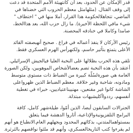
قدر الإمكان عن الحدود، بعد أن كانتهيئة الأمم المتحدة قد دعت
إلى وقف القتال. (مثلهامثل معظم الحروب التي خضناها في
الماضي، تتجاهلالحكومة هذا القرار، أملا منها في " اختطاف "
شيء مافي اللحظة الأخيرة). ما زال حزب الله، بعد هذاالخط،
صامدا وكاملا في خنادقه المحصنة.
رئيس الأركان لا ينفذ أعماله في فراغ . صحيح أنهبصفته القائد
الأعلى يتمتع بتأثير حاسم، ولكنهرأس الهرم العسكري فقط.
تلقي هذه الحرب بظلالها على النخبة العليا فيالجيش الإسرائيلي.
أعتقد بأن هذه النخبة تضم بعضالأشخاص الموهوبين، ولكن الصورة
العامة هي صورةلسُلّة كبيرة من الضباط ذات مستوى متوسط
ومادونه، شاحبة وغير خلاقة. معظم الضباط الذين ظهرواعلى
الشاشة كانوا غير مقنعين، مهنييناعتياديين، خبراء في تغطية
أنفسهم، رددواأكليشيهات مبتذلة.
الجنرالات السابقون أيضا، الذين أمّوا، طيلةشهر كامل، كافة
البرامج التلفزيونيةوالإذاعية، أثاروا الدهشة فيما يتعلق
بمستواهمالمتدني، بذكائهم المحدود وبجهلهم العام.الانطباع هو أنهم
لم يقرءوا كتب التاريخالعسكري، وأنهم قد ملئوا نواقصهم بالثرثرة.