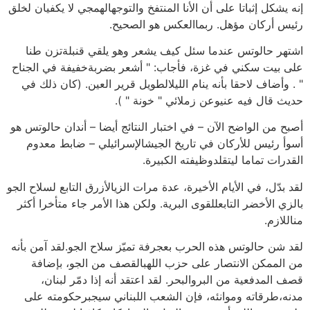
إنه يشكل إثباتا على أن الأنا المنتفخ والتوجهالهمجي لا يكفيان لخلق
رئيس أركان مؤهل. ربماالعكس هو الصحيح.
اشتهر حالوتس عندما سئل كيف يشعر وهو يلقي قنبلةتزن طنا
على بيت سكني في غزة، فأجاب: " أشعر بضربةخفيفة في الجناح
" . وأضاف لاحقا بأنه ينام الليلالطويل قرير العين. (كان ذلك في
حديث قال فيه عنيوعن زملائي " خونة " ).
أصبح من الواضح الآن – في اختبار النتائج أيضا – أندان حالوتس هو
أسوأ رئيس للأركان في تاريخ الجيشالإسرائيلي – ضابط معدوم
القدرات تماما ليتقلدوظيفته الكبيرة.
لقد بدّل، في الأيام الأخيرة، عدة مرات الزيالأزرق التابع لسلاح الجو
بالزي الأخضر التابعللقوى البرية. ولكن هذا الأمر جاء متأخرا أكثر
مناللازم.
لقد شن حالوتس هذه الحرب بعجرفة تميّز سلاح الجو.لقد آمن بأنه
من الممكن الانتصار على حزب اللهبالقصف من الجو، بإضافة
قصف المدفعية من البروالبحر. لقد اعتقد أنه إذا دمّر لبنان،
مدنه،طرقاته وموانئه، فإن الشعب اللبناني سيجبرحكومته على