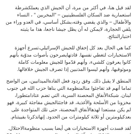
لقد قيل هنا، في أكثر من مرة، أن الجيش الذي يعملكشرطة
استعمارية ضد السكان الفلسطينيين – "المخربين " ، النساء
والأطفال – والذي يقضي وقته،بشكل أساسي، في العدو وراء من
يلقي الحجارة، لايمكن له أن يظل جيشا ناجعا، هذا ما يثبته
اختبارالنتائج.
كما هي الحال بعد كل إخفاق للجيش الإسرائيلي،تسرع أجهزة
الاستخبارات لتغطي نفسها. قادتهايصرخون بأصوات مدوّية بأنهم
كانوا يعرفون كلشيء، وأنهم قدّموا للجيش معلومات كاملة
وموثوقبها، وأنهم ليسوا المذنبين إذا تصرف الجيش خلافالها.
المنطق لا يقبل ذلك. وفق ردود فعل القادةالميدانيين، من الواضح
تماما أنهم قد تفاجئوا منالمنظومة التي بناها حزب الله في جنوب
لبنان. شبكةالأنفاق المحصنة السرية، التي تضم عتادامتطورا،
مخزونا من الأسلحة والأغذية، قد فاجئتالجيش مفاجئة كبيرة، فهو
لم يكن مستعدا لهذهالأنفاق المحصنة، حتى تلك المتواجدة على
بعدكيلومترين أو ثلاثة كيلومترات من الحدود. إنهاتذكرنا بفييتنام.
لقد فسدت أجهزة الاستخبارات هي أيضا بسبب منظومةالاحتلال.