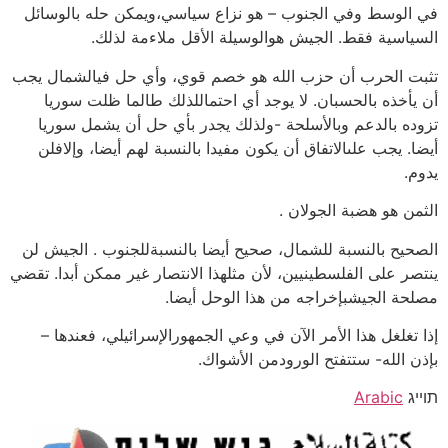
في الوسط وفي الجنوب – هو نزاع سياسي،ويمكن حله بالوسائل
السياسية فقط. الجيش هوالوسيلة الأقل ملاءمة لذلك.
تثبت الحرب أن حزب الله هو خصم قوي، وأي حل فيالشمال يجب
أن يأخذه بالحسبان. لا يوجد أي احتماللذلك طالما ظلت سوريا
تزوده بالدعم وبالأسلحة -ولذلك يجدر بأي حل أن يشمل سوريا
أيضا. يجب علىالاتفاق أن يكون مفيدا بالنسبة لهم أيضا، وإلافلن
يدوم.
الثمن هو هضبة الجولان .
الصحيح بالنسبة للشمال، صحيح أيضا بالنسبةللجنوب . الجيش لن
ينتصر على الفلسطينيين، لأن مثلهذا الانتصار غير ممكن أبدا. تقضي
مصلحة الجيشبإخراجه من هذا الوحل أيضا.
إذا تغلغل هذا الأمر الآن في وعي الجمهورالإسرائيلي، فعندها –
بإذن الله- ستتفتح الورودمن الأشواك.
תוייג
Arabic