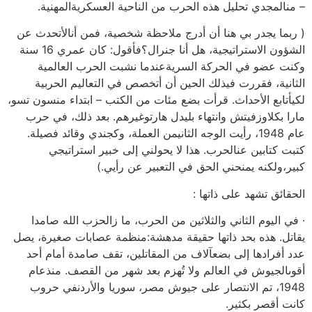
– منالمجدي تحليل هذه الحرب من الناحية العسكريةالمهنية.
( ربما يجدر بي هنا أن أدرج ملاحظة شخصية، فمن أنالأتحدث عن
الشؤون الاستراتيجية، هل أنا جنرال؟فأقول: كان عمري 16 سنة
وكنت عضو في الحركة السريةعندما نشبت الحرب العالمية
الثانية، فقررت فيذلك الحين أن أتخصص في التعاليم الحربية
لكيأتابع الأحداث. قرأت بضع مئات من الكتب – ابتداء منسون تسو،
مارا بكلاوزفيتش وانتهاء بليدل هارتوغيرهم. بعد ذلك، في حرب
عام 1948، رأيت الوجه الثانيمن العملة، وكجندي وقائد فصيلة.
كتبت كتابين عنالحرب. هذا لا يحولني إلى خبير استراتيجي
كبير،ولكنه يمنحني الحق في التعبير عن رأيي.)
الحقائق تشهد على ذاتها :
· في اليوم الثاني والثلاثين من الحرب، ما زالحزب الله صامدا
يقاتل. هذه بحد ذاتها حقيقة مدهشة:منظمة عصابات صغيرة، يصل
عدد أفرادها إلى بضعآلاف من المقاتلين، تقف صامدة أمام أحد
أقوىالجيوش في العالم ولا تُهزم بعد شهر من القصف. منذعام
1948، تم الانتصار على جيوش مصر، سوريا والأردنفي حروب
كانت أقصر بكثير.