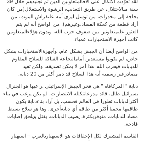
لقد تعوّدت الاتكال على آلافالمتعاونين الذين تم تجنيدهم خلال 39
سنة منالاحتلال، عن طريق التعذيب، الرشوة والاستغلال(من كان
بحاجة إلى مخدرات، من توسل ليرى أمه علىفراش الموت، من
أراد قطعة من كعكة الفساد،وغيرهم). من الواضح أنه لم يتم
العثور علىمتعاونين بين صفوف حزب الله، وبدون هؤلاءالمتعاونين
كانت أجهزة الاستخبارات عمياء.
من الواضح أيضا أن الجيش بشكل عام، وأجهزةالاستخبارات بشكل
خاص، لم يكونوا مستعدين أمامالنجاعة الفتاكة للسلاح المقاوم
للدبابات فيحزب الله. هذا أمر لا يمكن تصديقه، ولكن تفيد
مصادرغير رسمية أنه هذا السلاح قد دمر أكثر من 20 دبابة.
دبابة " المركافاه " هي فخر الجيش الإسرائيلي .راعيها هو الجنرال
يسرائيل طال، قائد مدرعاتتكلله الانتصارات، لم يكن يرغب في بناء
أكثرالدبابات تطورا في العالم فحسب، بل أراد بناءدبابة يكون
طاقمها محميا أكثر من طاقم أي دبابةأخرى. وها هو سلاح بسيط
مضاد للدبابات، متوفربكثرة، يصيب الدبابات، يقتل ويلحق إصابات
فادحة.
القاسم المشترك لكل الإخفاقات هو الاستهتاربالعرب – استهتار