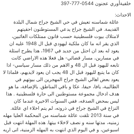
خلفيةأوري عجنون 0544-777-397
الاحداث:
عائلة شماسنه تعيش في حي الشيخ جراح شمال البلدة
القديمة. في الشيخ جراح يدعي المستوطنون احقيتهم
لامتلاك بيوت فلسطينية حسب قانون ممتلكات الغائبين،
الذي يقر انه ما كان ملكية ليهودي قبل ال 1948 عليه ان
يعود له بعد ان احتل من جديد في 1967، هذا يطرح اسئلة
في مسارين، مسار قضائي- هل فعلا هذه الاراضي كانت
تابعه لليهود قبل ال 48 و الاهم من ذلك مسار سياسي- اذا
كان ما يتبع لليهود قبل ال 48 يجب ان يعود لايديهم، فلماذا لا
يعود بعض اهالي الشيخ جراح المهجرين الى بيوتهم في
الطالبية، يافا، حيفا، عكا و باقي المناطق. بالإضافة، ما هو
هدف ادخال مجموعة مستوطنين الى حارة فلسطينية . هذا
ليس بمحض الصدفه، ففي السنوات الاخيرة عندما كان
النزاع في الشيخ جراح في ذروته، لم يتم اخلاء اي عائلة.
في سنة 2013 تلقت عائلة شماسنه من المحكمة العليا مهله
زمنيه، مدتها سنه و نصف لاخلاء بيتها. هذه المهلة انتهت قبل
اسبوعين، و في اليوم الذي انتهت به المهله الزمنية، اتى اريه