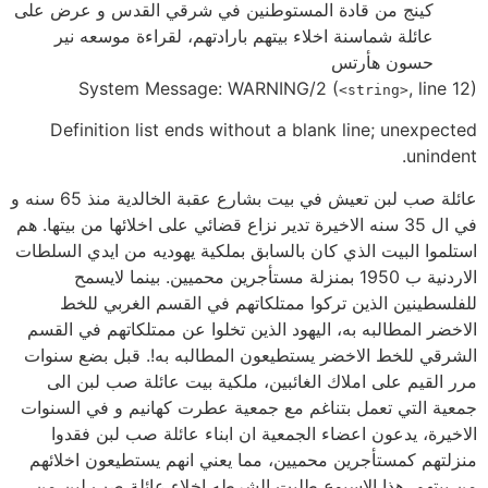
كينج من قادة المستوطنين في شرقي القدس و عرض على
عائلة شماسنة اخلاء بيتهم بارادتهم، لقراءة موسعه نير
حسون هأرتس
System Message: WARNING/2 (
, line 12)
<string>
Definition list ends without a blank line; unexpected
unindent.
عائلة صب لبن تعيش في بيت بشارع عقبة الخالدية منذ 65 سنه و
في ال 35 سنه الاخيرة تدير نزاع قضائي على اخلائها من بيتها. هم
استلموا البيت الذي كان بالسابق بملكية يهوديه من ايدي السلطات
الاردنية ب 1950 بمنزلة مستأجرين محميين. بينما لايسمح
للفلسطينين الذين تركوا ممتلكاتهم في القسم الغربي للخط
الاخضر المطالبه به، اليهود الذين تخلوا عن ممتلكاتهم في القسم
الشرقي للخط الاخضر يستطيعون المطالبه به!. قبل بضع سنوات
مرر القيم على املاك الغائبين، ملكية بيت عائلة صب لبن الى
جمعية التي تعمل بتناغم مع جمعية عطرت كهانيم و في السنوات
الاخيرة، يدعون اعضاء الجمعية ان ابناء عائلة صب لبن فقدوا
منزلتهم كمستأجرين محميين، مما يعني انهم يستطيعون اخلائهم
من بيتهم. هذا الاسبوع طلبت الشرطه اخلاء عائلة صب لبن من