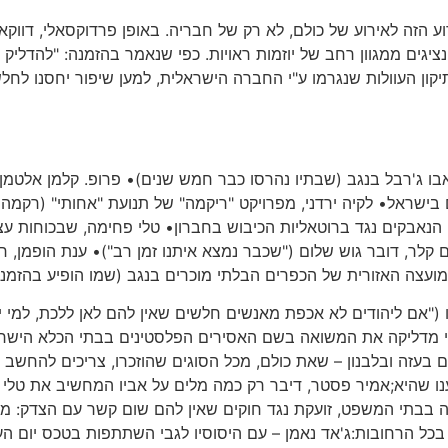
ע הזה לאירוע של כולם, לא רק של חבריה. באופן פרדוקסאלי, דווקא
 נציגים ממגוון רחב של יוזמות ראויות. כפי שנאמר בהזמנה: "להדל
ון העוולות שנגרמו ע"י החברה הישראלית, למען שיפור יחסנו לחלשי
בו ג'רבל בנגב (שבתיו נהרסו כבר חמש שנים)• פרופ. קלמן אלטמן, פ
בישראל• לקיה ירדני, מפרויקט "ריקמה" של תנועת "אחותי" (רקמה ש
הנאבקים נגד ברוטאליות הכיבוש בחברון• טלי פחימה, שבכוחות עצמ
קלר, דובר גוש שלום ("שכבר נמצא איתנו זמן רב")• ענת הופמן,
ועצה האזורית של הכפרים הבלתי מוכרים בנגב (שמו הופיע בהזמנה
ו ("אם ליהודים לא אכפת מאנשים חלשים שאין להם לאן ללכת, למי יה
"אני מדליקה את המשואה בשם האסירים הפלסטינים בבתי הכלא הישר
ים בעזה ובלבנון – שאת כולם, מכל הסוגים שהוזכרו, צריכים להח
נו שהיא;אמיר פסטר, דיבר רק כמה מלים על אביו המחשיב את טלי
יה בבתי המשפט, זועקת נגד חוקים שאין להם שום קשר עם הצדק: מ
 בכל הרחובות:ג'אד נאמן – עם היסוסיו לגבי השתתפות בטכס יום 