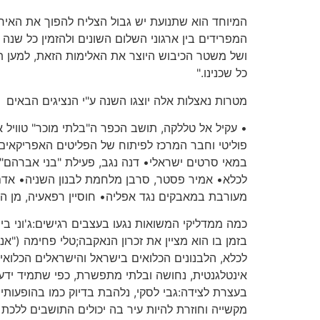
המיוחד הוא שתנועת יש גבול הצליח להפוך את האירו
המפרידים בין ארגוני השלום השונים ולהזמין כל שנה
ושל משטר הכיבוש היוצר את האלימות הזאת, למען תיק
כל שכנינו."
מטרות נאצלות אלה יוצגו השנה ע"י הנציגים הבאים
• עקיל אל טללקה, תושב הכפר ה"בלתי מוכר" טוויל א
פוליטי וחבר המרכז לפיתוח של הפליטים האפריקאים 
במאי סרטים ישראלי• דנה נגב, פעילת "בני אברהם" 
לכלא• אמיר פסטר, סרבן מלחמת לבנון השניה• אדם 
מעורבת במאבקים נגד אפליה• חוסיין רפאעיה, מן המ
כמה ממדליקי המשואות נגעו בעצבים רגישים:ג'וני בי
בזמן בו הוא מציין את זכרון הנאקבה;טלי פחימה (
לכלא, הלבנונים הכלואים בישראל והישראלים הכלוא
אינטלגנטית, נחושה ובלתי מתפשרת, כפי שתמיד ידע
בעצרת לצידה:גבי לסקי, נלהבת בדיוק כמו בהופעות
מקשייה וחוזרת להיות עיר בה יכולים התושבים ללכת