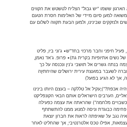
 הארגון ששמו "יש גבול" הצליח לטשטש את הקווים
יק משואה למען סיום מיידי של האלימות חסרת הטעם
ם ולנזקקים שבינינו, ולמען הבעת תקווה לשלום עם
עיל חיפני וחבר מרכזי בחד"ש• ג'וני ביו, פליט
ל נשים אתיופיות בקרית גת)• פרופ. ג'אד נאמן,
ה בנתה גשרים אל תושבי ג'נין ונכנסה על כך
 חברה לשעבר במועצת עירית ירושלים שהיחתץה
, אך לא הגיע בפועל)
יה אכפת?");עקיל אל טללקה – בעצם היותו בינינו
אליים, הערבים הישראלים אותם הבאי הקונפליקט
שב כשבויים מלחמה") שהראתה את עצמה כפעילה
 פחימה כבוגדת וניסה למנוע ממנו להתשתתף
איה נגב על שאיפתה לראות את חברון יוצאת
העצמאות, אפילו טכס אלטרנטיבי, אך שהחליט לאחר