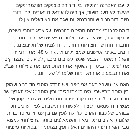
לי עם האבחנה "הנקיה" בין דור הקיבוצניקים הפלמח"ניקים
שעשה לא מעט זוועות, אך היה לו אידאלים נאורים, לבין דורנו
היום, דור הכיבוש וההתנחלויות שגם את האידאלים אין לו…
דומה להבנתי מכבסת המילים הנוכחית, על צבא מוסרי בעולם,
עם קוד אתי, ששואף לשלום ולחזון נביאי ישראל, לתפיסת
החברה החדשה הצודקת החזונית והחלוצית של הקיבוצים…
דומים בעייני הטיעונים שמצדיקים את גירוש 48, את הרמייה
והגזל והמשטר הצבאי שעשו לערבים בעבר, לטיעונים שמצדיקים
את "פעלות הביטחון השוטף" את המחסומים, את פעילות השב"כ
ואת המבצעים או המלחמות של צה"ל של היום…
האם אני טועה? האם אני נאיבי ויש הבדל מוסרי חד ברור ועמוק
בין מוסר מתיישבי ימינו ה"מתנחלים" ובין מוסר "גואלי הארץ" של
הדור הקודם? הרי גם בקרב ציבור התנחלים יש קטמץ קטן של
אנשי רוח שמאמין שצירך לעשות ההתישבות, לפי הערכים הכי
גבוהים של כבוד האדם וכו' ולחילופין גם בין עמדויו מייסד ברית
שלום (האהובים עליי מאוד והשמאלנים ביותר שהצלחתי למצוא
מבין הוגי הדעות היהודים דאז) רופין, מצאתי התבטאויות גזעניות,