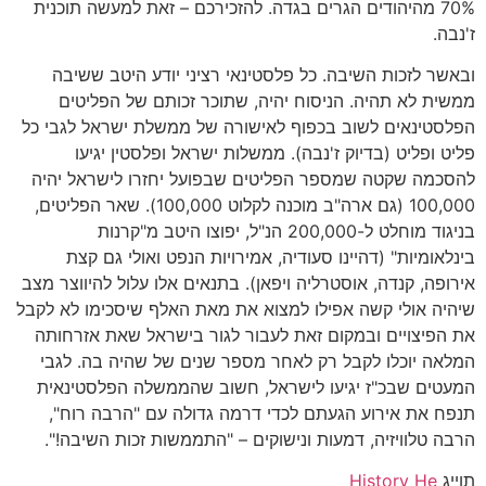
70% מהיהודים הגרים בגדה. להזכירכם – זאת למעשה תוכנית
ז'נבה.
ובאשר לזכות השיבה. כל פלסטינאי רציני יודע היטב ששיבה
ממשית לא תהיה. הניסוח יהיה, שתוכר זכותם של הפליטים
הפלסטינאים לשוב בכפוף לאישורה של ממשלת ישראל לגבי כל
פליט ופליט (בדיוק ז'נבה). ממשלות ישראל ופלסטין יגיעו
להסכמה שקטה שמספר הפליטים שבפועל יחזרו לישראל יהיה
100,000 (גם ארה"ב מוכנה לקלוט 100,000). שאר הפליטים,
בניגוד מוחלט ל-200,000 הנ"ל, יפוצו היטב מ"קרנות
בינלאומיות" (דהיינו סעודיה, אמירויות הנפט ואולי גם קצת
אירופה, קנדה, אוסטרליה ויפאן). בתנאים אלו עלול להיווצר מצב
שיהיה אולי קשה אפילו למצוא את מאת האלף שיסכימו לא לקבל
את הפיצויים ובמקום זאת לעבור לגור בישראל שאת אזרחותה
המלאה יוכלו לקבל רק לאחר מספר שנים של שהיה בה. לגבי
המעטים שבכ"ז יגיעו לישראל, חשוב שהממשלה הפלסטינאית
תנפח את אירוע הגעתם לכדי דרמה גדולה עם "הרבה רוח",
הרבה טלוויזיה, דמעות ונישוקים – "התממשות זכות השיבה!".
תוייג
History He