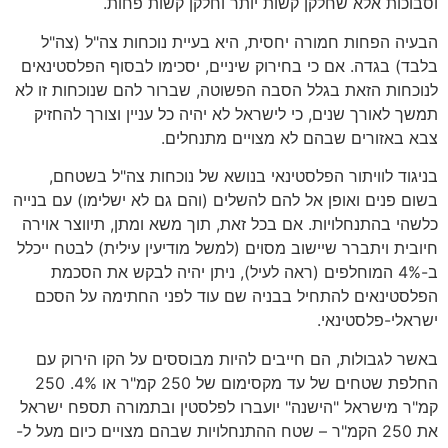
וסבוכות אלא שחלקן קשות יותר וחלקן קשות פחות.
הבעיה הפחות חמורה יחסית, היא בעיית נוכחות צה"ל (צה"ל
בלבד) בגדה. אם כי בחירוק שיניים, יסכימו לבסוף הפלסטינאים
לנוכחות הזאת בגלל הסבה הפשוטה, שברור להם שנוכחות זו לא
תמשך לאורך שנים, כי לישראל לא יהיה כל עניין וצורך להחזיק
צבא באזורים שבהם לא מצויים מתנחלים.
בניגוד לוויתור הפלסטינאי בנושא של נוכחות צה"ל בשטחם,
בשום פנים ואופן אל להם להשלים (והם גם לא ישלימו) עם בנייה
כלשהי בהתנחלויות. אם בכל זאת, תוך משא ומתן, תיווצר אוירה
חיובית ויתברר שיישוב מסוים (למשל מודיעין עילית) לבטח ייכלל
ב-4% המוחלפים (ראה לעיל), ניתן יהיה לבקש את הסכמת
הפלסטינאים להתחיל בבניה שם עוד לפני החתימה על הסכם
ישראלי-פלסטינאי.
באשר לגבולות, הם חייבים להיות מבוססים על הקו הירוק עם
החלפת שטחים של עד מקסימום של 250 קמ"ר או 4%. 250
קמ"ר מישראל "הישנה" יועברו לפלסטין ובתמורה תספח ישראל
את 250 הקמ"ר – שטח ההתנחלויות שבהם מצויים כיום מעל ל-