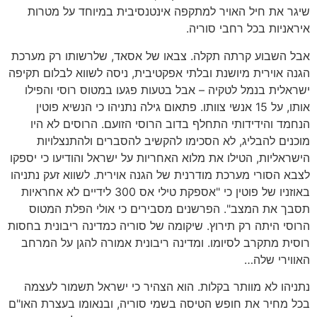
שיגר את חיל האויר למתקפה אינטנסיבית במיוחד על מטרות
איראניות בכל רחבי סוריה.
אבל השבוע קרתה תקלה. צבאו של אסאד, שלרשותו רק מערכת
הגנה אוירית מיושנת ובלתי אפקטיבית, ניסה לשווא לבלום תקיפה
ישראלית בנמל לטקיה – אבל בטעות פגעו במטוס רוסי והפילו
אותו, על 15 אנשי צוותו. פתאום גילה נתניהו כי הנשיא פוטין
הנחמד והידידותי התחלף בדוב הרוסי הזועם. הרוסים לא היו
מוכנים להבליג, לא הסכימו להקשיב להסברים ולהתנצלויות
הישראליות, הטילו את מלוא האחריות על ישראל והודיעו כי יספקו
לצבא הסורי מערכת מודרנית של הגנה אוירית. לשווא זעק נתניהו
באוזניו של פוטין כי "אספקת טילי אס 300 לידיים לא אחראיות
תסבך את המצב". הפרשנים מסבירים כי אולי הפלת המטוס
הרוסי היתה רק תירוץ. שיקומה של סוריה כמדינה ריבונית בחסות
רוסית מתקרב לסיומו. ומדינה ריבונית אמורה להגן על המרחב
האווירי שלה…
נתניהו לא מוותר בקלות. הוא הצהיר כי ישראל תשמור לעצמה
בכל מחיר את חופש הטיסה בשמי סוריה, ובנאומו בעצרת האו"ם