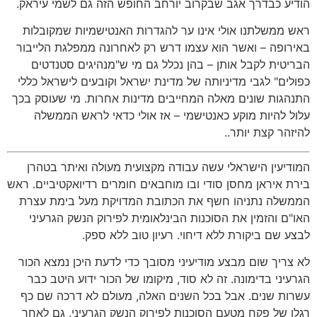
הודיע כבדרך אגב שבקרוב יורחב החופש הזה גם לשמי עיראק.
ראש ממשלתנו אולי אינו ער להגדרות האנטישמיות שמקובלות
באירופה – ואשר הוא עצמו דרש רק לאחרונה ממפלגת הלייבור
הבריטית לקבל אותן – בהן נכלל גם מי ש"מנהיגים סטנדטים
כפולים" לגבי מדיניותה של מדינת ישראל וקובעים לישראל כללי
התנהגות שונים מאלה המחייבים מדינות אחרות. מי שעוסק בכך
עלול להיות מוקע כאנטישמי – אז אולי כדאי לראש הממשלה
להיזהר קצת יותר..
המודיעין הישראלי עשה עבודה מקצועית מעולה ואיתר בטהרן
בירת איראן מחסן סודי ובו מוחבאים חומרים רדיואקטיביים. ראש
הממשלה נתניהו חשף את הכתובת המדויקת מעל בימת עצרת
האו"ם והזמין את הסוכנות הבינלאומית לפירוק הנשק הגרעיני
לבצע שם ביקורת ללא דיחוי. רעיון טוב ללא ספק.
לא צריך שום מבצע מודיעיני מסובך כדי לדעת היכן נמצא הכור
הגרעיני בדימונה. זה לא סוד, מיקומו של הכור ידוע היטב כבר
עשרות שנים. אבל בכל השנים האלה, מעולם לא דרכה שם כף
רגלו של פקח מטעם הסוכנות לפירוק הנשק הגרעיני. גם לאחר