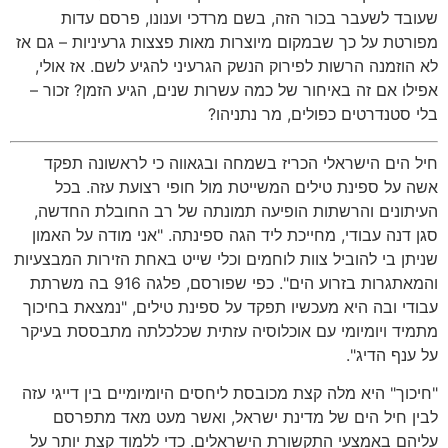
שעובד לשעבר בכור הזה, בשם מרדכי וענונו, פרסם עדות
מפורטת על כך שבמקום מיוצרות מאות פצצות גרעיניות – גם אז
לא הוזמנה הרשות לפירוק הנשק הגרעיני להגיע לשם. אז אולי,
אפילו אם זה באיחור של כמה עשרות שנים, הגיע הזמן? זכור –
בלי סטנדרטים כפולים, מר נתניהו?
חיל הים הישראלי הכריז בשמחה ובגאווה כי לראשונה תפקד
אשה על ספינת טילים המשייטת מול חופי רצועת עזה. בכל
העיתונים והרשתות הופיעה תמונתה של רב החובלת החדשה,
סגן דנה עבודי, מחייכת ליד הגה ספינתה. "אני מודה על האמון
שניתן בי להוביל צוות לוחמים וכלי שייט באחת הזירות המבצעיות
והמאתגרות בזרוע הים". כפי שפורסם, פלגה 916 בה משרתת
עבודי ובה היא מעכשיו תפקד על ספינת טילים, "נמצאת בחיכוך
מתמיד ויומיומי עם אוכלוסיה עזתית שכלכלתה מתבססת בעיקר
על ענף הדיג".
"חיכוך" היא מלה קצת מכובסת ליחסים היומיומיים בין דייגי עזה
לבין חיל הים של מדינת ישראל, ואשר מעט מאד מתפרסם
עליהם באמצעי התקשורת הישראלים. כדי ללמוד קצת יותר על