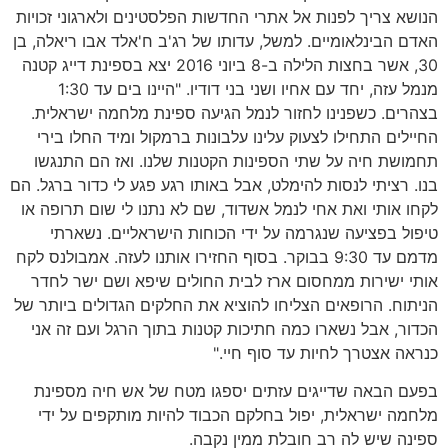
הנושא צריך לפנות אל אתרי החדשות הפלסטינים ולארגוני זכויות
האדם הבינלאומיים. למשל, עדותו של רג'ב ח'אלד אבו ריאלה, בן
30, אשר בחצות הלילה ב-8 ביוני 2016 יצא בספינת דייג קטנה
מנמל עזה, יחד עם אחיו ושני בני דודיו. "היינו בים עד 1:30
בצהרים. כשפנינו לחזור לנמל הגיעה ספינת מלחמה ישראלית.
החיילים התחילו לצעוק עלינו עלבונות ברמקול ומיד החלו בירי
תחמושת חיה על שתי הספינות הקטנות שלנו. ואז הם התנגשו
בנו. רציתי לנסות להימלט, אבל באותו רגע פגע לי כדור ברגל. הם
לקחו אותי ואת אחי לנמל אשדוד, שם לא נתנו לי שום תרופה או
טיפול בפציעה שנגרמה על ידי הכוחות הישראליים. נשארתי
מדמם עד 9:30 בבוקר. בסוף החזירו אותנו לעזה. אמבולנס לקח
אותי ישירות ממחסום ארז לבית החולים שיפא ושם ישר לחדר
הניתוח. הרופאים הצליחו להוציא את החלקים הגדולים ביותר של
הכדור, אבל נשארו כמה חתיכות קטנות בתוך הרגל ועם זה אני
כנראה אצטרך לחיות עד סוף חיי."
בפעם הבאה שדייגים עזתים יספגו מטח של אש חיה מספינת
מלחמה ישראלית, יפול בחלקם הכבוד להיות מותקפים על ידי
ספינה שיש לה רב חובלת ממין נקבה.