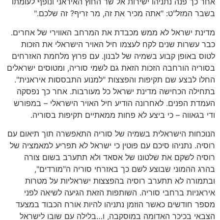
אחר כך פנה נתניהו ישירות אל שר החוץ האיראני ונופף לעומתו
בשבר המזל"ט: "אתה מכיר את זה, מר זריף? זה שלכם."
מדינת ישראל לא ממש מכבדת את המרחב האווירי של אחרים.
כבר עשרות שנים לקח לעצמו חיל האויר הישראלי את הזכות
לטוס באופן קבוע בשמיה של לבנון. עם פרוץ מלחמת האזרחים
בסוריה הורחבה הזכות הזאת גם לשמי סוריה, ומטוסים ישראלים
החלו לבצע שם תקיפות והפצצות "למנוע התבססות איראנית".
בתחילה הכחישה מדינת ישראל כל מעורבות. אחר כך נפסקה
העמדת הפנים. לאחרונה הודיע חיל האויר הישראלי – במפורש
ודי בגאווה – כי ביצע לא פחות ממאתיים תקיפות בסוריה.
הנוכחות הישראלית בשמיה של סוריה התאפשרה תוך תיאום עם
רוסיה. נתניהו סיכם עם פוטין כי ישראל לא תפריע למאמציה של
רוסיה לשקם את שלטונו של אסאד ולא תתערב בשום צורה
בהרג ההמוני שבוצע לשם כך באזרחי סוריה ה"מורדים",
ובתמורה לא תתערב רוסיה בהפצצות ישראליות על מטרות
איראניות ברחבי סוריה. השותפות הזאת הגיעה לשיאה לפני
מספר חודשים כאשר הוזמן נתניהו להיות אורח הכבוד במצעד
הצבאי בכיכר האדומה במוסקבה, ו…בלילה עם שובו לישראל