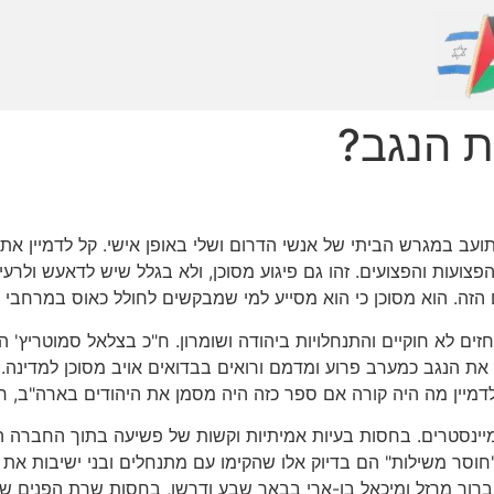
ת הנגב?
 במגרש הביתי של אנשי הדרום ושלי באופן אישי. קל לדמיין את יל
צועות והפצועים. זהו גם פיגוע מסוכן, ולא בגלל שיש לדאעש ולרעי
ה. הוא מסוכן כי הוא מסייע למי שמבקשים לחולל כאוס במרחבי הנ
ים לא חוקיים והתנחלויות ביהודה ושומרון. ח"כ בצלאל סמוטריץ' היה
את הנגב כמערב פרוע ומדמם ורואים בבדואים אויב מסוכן למדינה.
דמיין מה היה קורה אם ספר כזה היה מסמן את היהודים בארה"ב, רוס
מיינסטרים. בחסות בעיות אמיתיות וקשות של פשיעה בתוך החברה הב
וסר משילות" הם בדיוק אלו שהקימו עם מתנחלים ובני ישיבות את 
ברוך מרזל ומיכאל בן-ארי בבאר שבע ודרשו, בחסות שרת הפנים של