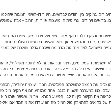
רים עמוקים בין יהודים לבדואים. חינוך דו-לשוני ותנועות שהוקמו 
 בדואים ויהודים, ערי פיתוח ומועצות אזוריות. הרוב – אלה שפועלי
עה ומהנשק הבלתי חוקי. אחרי שמתעלמים במשך שנים ממה שקורה 
אכיפה מוגברת ומבצע איסוף נשק ופגיעה בכנופיות העולם התחתון. י
יה בישראל. לצד מנהיגות מדהימה ושכבה גדלה והולכת של בוגרי 
ה ללא תשתיות חשמל ומים, חינוך ובריאות. זה לא "חוסר משילות", זו
ושיעורי האבטלה הם פי עשרה – אנחנו בבעיה אמיתית. הזנחה כזו
שכונות, עברנו את זה. יוצאי אתיופיה נמצאים במקום הזה והחברה 
נצלים את המצב לתועלתם הפוליטית. חברי "עוצמה יהודית", הכהני
להיעלם, צצו במערכה השנייה בנגב. אחד ממנהיגיהם אף הקים מיליצ
ראות את הקשר בין זה לבין הפיגוע הנוראי, אך מי שעשה אותו הוא 
של בדואים להתארגן מול המיליציה הזו עודדו את מוחמד אבו אל-קיע