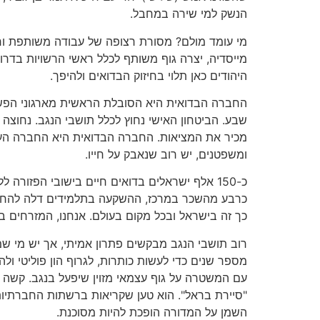
הנשק למי שירה במחבל.
מי עומד מולם? מסורת רצופה של עבודה משותפת וחיבו
מייסדיה, יצרה גוף משותף לכלל ראשי הרשויות בדרום:
היהודים כאן תלוי בחיזוק הבדואים ולהיפך.
החברה הבדואית היא הסובלת הראשית מארגוני הפשי
שבע. הביטחון האישי נחוץ לכלל תושבי הנגב. נחוצה 
מכיר את המציאות. החברה הבדואית היא החברה העני
ומשפטנים, יש רוב שנאבק על חייו.
כ-150 אלף ישראלים בדואים חיים בישובי הפזור
כרבע מהשכר במרכז, ההשקעה בתלמידים דלה להחריד 
כך זה בישראל ובכל מקום בעולם. אנחנו, המזרחים ב
רוב תושבי הנגב מבקשים פתרון אמיתי, אך יש מי שמ
מספר שנים כדי לעשות כותרות, לגרוף הון פוליטי ו
עם המשטרה על גוף עצמאי מזוין שיפעל בנגב. קשה ל
"סיירת בראל". הוא טען שקריאות ברשתות החברתיות 
השמן על המדורה הופכת להיות מסוכנת.