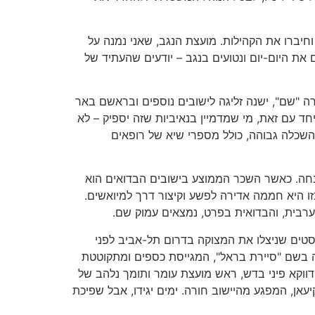
וחיברו את הקהילות. מועצת הנגב, שאני נמנה על
ם את היום-יום ונטועים בנגב – יודעים שהעתיד של
"שם", ישנה זליגה לישובים נוספים ובראשם באר
חד עם זאת, מי שמדמיין בנאיביות שזה יספיק – לא
השכלה גבוהה, כולל מספרי שיא של רופאים
 הזנחה. כאשר השכר הממוצע בישובים הבדואים הוא
 היא חממה אדירה לפשע וקיצור דרך למיואשים.
הערבית, והבדואית בפרט, נמצאים עמוק שם.
סטים שניצלו את המצוקה בדרום תל-אביב לפני
יה בשם "סיירת בראל", המגייסת כספים ומתקוטטת
דווקא פיני בדש, ראש מועצת עומר ותומך נלהב של
אן, המפגע מהיישוב חורה. ימים יגידו, אבל שפיכת