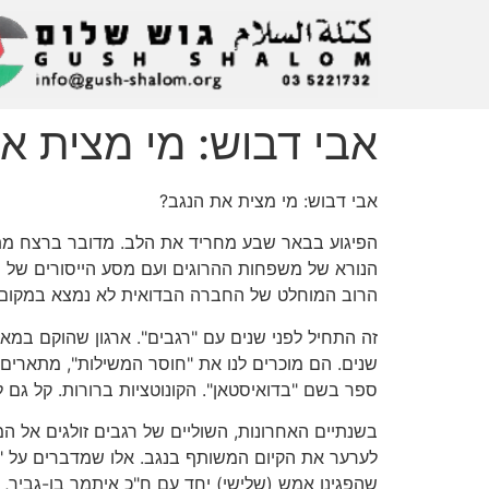
אבי דבוש: מי מצית א
אבי דבוש: מי מצית את הנגב?
הפיגוע בבאר שבע מחריד את הלב. מדובר ברצח מתועב
הנורא של משפחות ההרוגים ועם מסע הייסורים של הפ
הרוב המוחלט של החברה הבדואית לא נמצא במקום הז
זה התחיל לפני שנים עם "רגבים". ארגון שהוקם במאחז
שנים. הם מוכרים לנו את "חוסר המשילות", מתארים 
ספר בשם "בדואיסטאן". הקונוטציות ברורות. קל גם ל
בשנתיים האחרונות, השוליים של רגבים זולגים אל ה
לערער את הקיום המשותף בנגב. אלו שמדברים על "ח
שהפגינו אמש (שלישי) יחד עם ח"כ איתמר בן-גביר, 