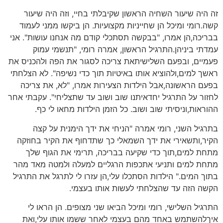
זה היה שיעור השחיה הראשון שקיבלתי בחיי, וזה היה שיעור
קשה.רומי ומיכל הן שחייניות מקצועיות. הן ביקשו ממני לעמוד
בבריכה,הן אמרו, "בבקשה תסתכלי קודם מה אנחנו עושות". אני
עמדתי ביניהן.התרגיל הראשון, אמרה רומי, "תנשמי עמוק
פעמיים, ובפעם השלישיתאת צריכה לסגור את הפה ולהכניס את
ראשך למים,ולהוציא אותו באיטיות תוך כדי נשיפה". לא הצלחתי
בפעם הראשונה,אבל הילדות הצעירות אמרו, "לא, את צריכה
לחזור על התרגיל יחדאיתנו שוב ושוב עד שתצליחי". עקבתי אחר
ההוראות,וניסיתי שוב ושוב. כל הזמן הילדות מחאו לי כף.
בתרגיל השני, רומי אמרה "הניחי את ידך הימנית על קצה
הקיר,ותשאירי את ידך השמאלי כך שתדחוף את הקיר בחוזקה
מתחת למים,תוך כדי שקיעה בבריכה, תרימי את הגוף שלך
מתחת למים ותניעי אתכפות הרגליים למעלה ולמטה מאד מהר
בתוך המים." הילדות הסתכלו עלי,הן עזרו לי לתרגל את התרגיל
הקשה הזה עד שהצלחתי לעשות אותו בעצמי.
התרגיל השלישי, רומי ומיכל הביאו שני מצופים. הן הראו לי
איךלהשתמש באחד מהם בעצמי לאחר ששמו אותו עלי,ואת