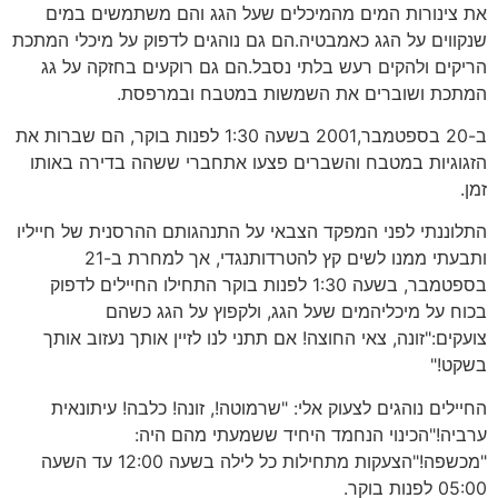
את צינורות המים מהמיכלים שעל הגג והם משתמשים במים
שנקווים על הגג כאמבטיה.הם גם נוהגים לדפוק על מיכלי המתכת
הריקים ולהקים רעש בלתי נסבל.הם גם רוקעים בחזקה על גג
המתכת ושוברים את השמשות במטבח ובמרפסת.
ב-20 בספטמבר,2001 בשעה 1:30 לפנות בוקר, הם שברות את
הזגוגיות במטבח והשברים פצעו אתחברי ששהה בדירה באותו
זמן.
התלוננתי לפני המפקד הצבאי על התנהגותם ההרסנית של חייליו
ותבעתי ממנו לשים קץ להטרדותנגדי, אך למחרת ב-21
בספטמבר, בשעה 1:30 לפנות בוקר התחילו החיילים לדפוק
בכוח על מיכליהמים שעל הגג, ולקפוץ על הגג כשהם
צועקים:"זונה, צאי החוצה! אם תתני לנו לזיין אותך נעזוב אותך
בשקט!"
החיילים נוהגים לצעוק אלי: "שרמוטה!, זונה! כלבה! עיתונאית
ערביה!"הכינוי הנחמד היחיד ששמעתי מהם היה:
"מכשפה!"הצעקות מתחילות כל לילה בשעה 12:00 עד השעה
05:00 לפנות בוקר.