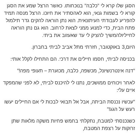
הסגן שלו קרא לי "כלבה" בנוכחותו. כאשר הרצל שמע את הסגן
קורא לי בשמות גנאי, הוא לאהסתיר את חיוכו. הרצל מנסה תמיד
להפריע לעבודתי העיתונאית. הוא נתן הוראה להקים גדר תילמול
פתח הבית, כדי למנוע ממני לצאת לרחוב. הוא גם נתן הוראה
לחייליולהמשיך להציק לי עד שאעזוב את ביתי.
היום,3 באוקטובר, חזרתי מתל אביב לביתי בחברון.
בכניסה לביתי, חסמו חיילים את דרכי. הם התחילו לקלל אותי:
"דנה אינטרנשיונל, מכשפה, כלבה, מכוערת – תעופי מפה!"
לאחר ויכוחים ממושכים, נתנו לי להיכנס לביתי, לא לפני שהמפקד
איים עלי:
"עכשיו נכנסת הביתה, אבל אל תבואי לבכות לי אם החיילים יעשו
רעש על הגג!"
כשנכנסתי למטבח, נתקלתי בחמש פחיות משקה מלאות שתן
זרוקות על רצפת המטבח,