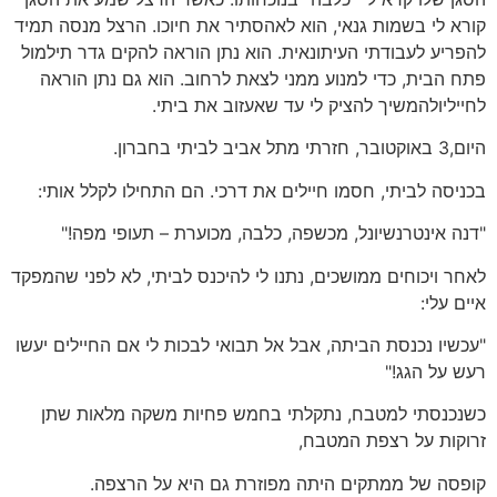
קורא לי בשמות גנאי, הוא לאהסתיר את חיוכו. הרצל מנסה תמיד
להפריע לעבודתי העיתונאית. הוא נתן הוראה להקים גדר תילמול
פתח הבית, כדי למנוע ממני לצאת לרחוב. הוא גם נתן הוראה
לחייליולהמשיך להציק לי עד שאעזוב את ביתי.
היום,3 באוקטובר, חזרתי מתל אביב לביתי בחברון.
בכניסה לביתי, חסמו חיילים את דרכי. הם התחילו לקלל אותי:
"דנה אינטרנשיונל, מכשפה, כלבה, מכוערת – תעופי מפה!"
לאחר ויכוחים ממושכים, נתנו לי להיכנס לביתי, לא לפני שהמפקד
איים עלי:
"עכשיו נכנסת הביתה, אבל אל תבואי לבכות לי אם החיילים יעשו
רעש על הגג!"
כשנכנסתי למטבח, נתקלתי בחמש פחיות משקה מלאות שתן
זרוקות על רצפת המטבח,
קופסה של ממתקים היתה מפוזרת גם היא על הרצפה.