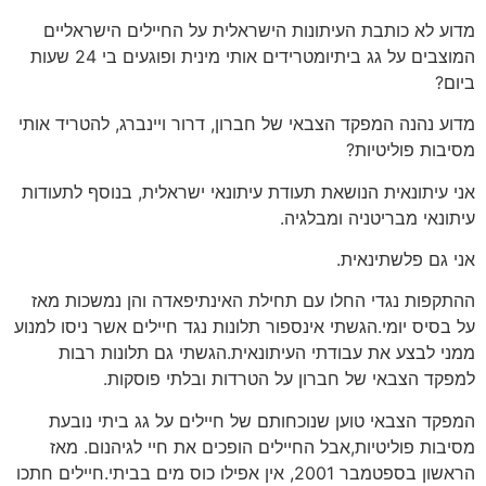
מדוע לא כותבת העיתונות הישראלית על החיילים הישראליים
המוצבים על גג ביתיומטרידים אותי מינית ופוגעים בי 24 שעות
ביום?
מדוע נהנה המפקד הצבאי של חברון, דרור ויינברג, להטריד אותי
מסיבות פוליטיות?
אני עיתונאית הנושאת תעודת עיתונאי ישראלית, בנוסף לתעודות
עיתונאי מבריטניה ומבלגיה.
אני גם פלשתינאית.
ההתקפות נגדי החלו עם תחילת האינתיפאדה והן נמשכות מאז
על בסיס יומי.הגשתי אינספור תלונות נגד חיילים אשר ניסו למנוע
ממני לבצע את עבודתי העיתונאית.הגשתי גם תלונות רבות
למפקד הצבאי של חברון על הטרדות ובלתי פוסקות.
המפקד הצבאי טוען שנוכחותם של חיילים על גג ביתי נובעת
מסיבות פוליטיות,אבל החיילים הופכים את חיי לגיהנום. מאז
הראשון בספטמבר 2001, אין אפילו כוס מים בביתי.חיילים חתכו