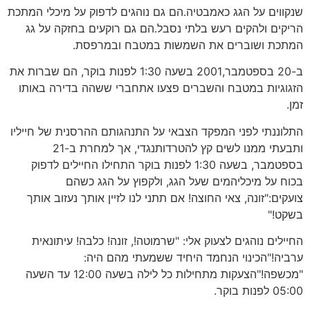
שנקווים על הגג כאמבטיה.הם גם נוהגים לדפוק על מיכלי המתכת
הריקים ולהקים רעש בלתי נסבל.הם גם רוקעים בחזקה על גג
המתכת ושוברים את השמשות במטבח ובמרפסת.
ב-20 בספטמבר,2001 בשעה 1:30 לפנות בוקר, הם שברות את
הזגוגיות במטבח והשברים פצעו אתחברי ששהה בדירה באותו
זמן.
התלוננתי לפני המפקד הצבאי על התנהגותם ההרסנית של חייליו
ותבעתי ממנו לשים קץ להטרדותנגדי, אך למחרת ב-21
בספטמבר, בשעה 1:30 לפנות בוקר התחילו החיילים לדפוק
בכוח על מיכליהמים שעל הגג, ולקפוץ על הגג כשהם
צועקים:"זונה, צאי החוצה! אם תתני לנו לזיין אותך נעזוב אותך
בשקט!"
החיילים נוהגים לצעוק אלי: "שרמוטה!, זונה! כלבה! עיתונאית
ערביה!"הכינוי הנחמד היחיד ששמעתי מהם היה:
"מכשפה!"הצעקות מתחילות כל לילה בשעה 12:00 עד השעה
05:00 לפנות בוקר.