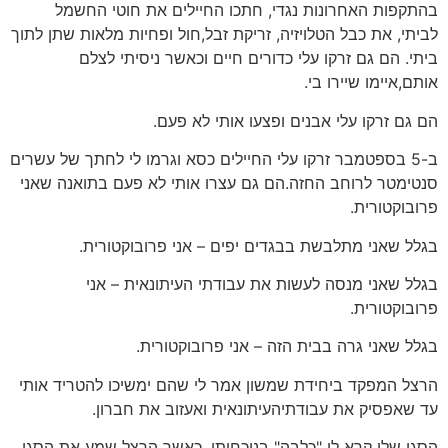
בהתקפות האחרונות נגדי, חתכו החיילים את חוטי החשמל
לביתי, את כבל הטלויזיה, זריקת זבל,חול ופחיות מלאות שתן לתוך
ביתי. הם גם זרקו עלי כדורים חיים וכאשר ניסיתי לצלם
אותם,איימו שיירו בי.
הם גם זרקו עלי אבנים ופצעו אותי לא פעם.
ב-5 בספטמבר זרקו עלי החיילים כסא וגרמו לי לחתך של עשרים
סנטימטר לרוחב החזה.הם גם עצרו אותי לא פעם בתואנה שאני
פרובוקטורית.
בגלל שאני מתלבשת בבגדים יפים – אני פרובוקטורית.
בגלל שאני מנסה לעשות את עבודתי העיתונאית – אני
פרובוקטורית.
בגלל שאני גרה בבית הזה – אני פרובוקטורית.
הרצל המפקד ביחידת שמשון אמר לי שהם ימשיכו להטריד אותי
עד שאפסיק את עבודתיהעיתונאית ואעזוב את חברון.
הסגן שלו קרא לי "כלבה" בנוכחותו. כאשר הרצל שמע את הסגן