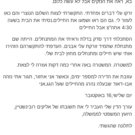
בא, ראה את הנזקים אבל לא עשה כלום.
זרקו עלי דברים ופחדתי. התקשרתי לצוות השלום הנוצרי והם כאו
לעזור לי. גם הם ראו ושמעו את החיילים.נסיתי את הבית בשעה
4:30 אחה"צ אבל החיילים
הסתכלתי דרך סדק בדלת וראיתי את המתנחלים. הייתה שם
מתנחלת שתמיד זורקת עלי אבנים. העדפתי להתקשרהם הזהירו
אותי שיש חיילים ומתנחלים מחוץ לבית שלי.
למשטרה. המשטרה באה אחרי כמה דקות ועזרה לי לצאת.
עוזבת את הדירה למספר ימים, וכאשר אני אחזור, תגור אתי נזהה
אבו-דאוד שבעלה נהרג מהחיילים שעל הגג.אני
יום שלישי,16 באוקטובר
עורך הדין שלי העביר לי את תשובתו של אליקים רובינשטיין,
היועץ המשפטי לממשלה,
לתלונה שהגשתי.