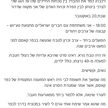
ויינברג למד את ההבדל בין נוכחות החיילים שלו על הגג שלי
לצרכי ביטחון לבין הפרת זכויות האדם שלי.אני מקווה שדרור
שבת,20 באוקטובר
18:00 – אני משתתפת עם חברים ישראליים מתנועת טע'יוש –
קבוצה של ערבים ויהודים
הפועלים ביחד – ערב זכרון לטבח שנעשה בכפר קאסם לפני
כמעט ארבים שנה.
זה היה טבח נורא. ראינו סרט שהיבא עדויות של ניצולי הטבח.
למעלה מ-49 נרצחו, כולל ילדים,
נשים, וקשישים.
מה שמשך את תשומת לבי היה ראש המועצה המקומית של כפר
קאסם, אשר אמר שמטרת הסרט אינה
לעורר שינאה, אלא ללמוד ביחד ממאורעות העבר.
מה שהוא אמר שימח אותי וגרם לי לשיר במכונית בדרך לכפר