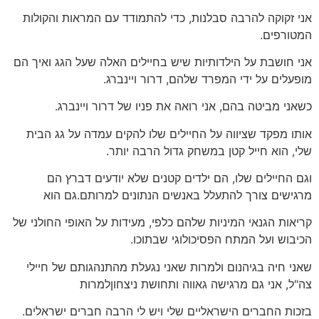
אני זקוקה להרבה סבלנות, כדי להתמודד עם המראות והקולות
המטורפים.
אני חושבת על הילדותיות שיש בחיילים האלה שעל הגג ואיך הם
מופעלים על ידי המפרד שלהם, דרור ויינברג.
כשאני מביטה בהם, אני רואה את פניו של דרור ויינברג.
אותו מפקד שציווה על החיילים שלו להקים עמדה על גג הבית
שלי, הוא חייל קטן במשחק גדול הרבה יותר.
וגם החיילים שלו, הם ילדים קטנים שלא יודעים דברץ הם
מרגישים צורך להתעלל באנשים הנתונים למרותם.גם הוא
קריאות הגנאי המיניות שלהם כלפי, מעידות על האופי החולני של
הכיבוש ועל המתח הפסיכולוגי שבתוכו.
שאני חיה בגיהנום ולמרות שאני נגעלת מהתנהגותם של חיילי
צה"ל, אני גם מרגישה גאווה ותחושת ניצחוןלמרות
בזכות החברים הישראליים שלי ויש לי הרבה חברים ישראלים.