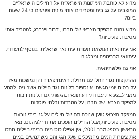
מדוע לא כותבת העיתונות הישראלית על החיילים הישראליים
המוצבים על גג ביתיומטרידים אותי מינית ופוגעים בי 24 שעות
ביום?
מדוע נהנה המפקד הצבאי של חברון, דרור ויינברג, להטריד אותי
מסיבות פוליטיות?
אני עיתונאית הנושאת תעודת עיתונאי ישראלית, בנוסף לתעודות
עיתונאי מבריטניה ומבלגיה.
אני גם פלשתינאית.
ההתקפות נגדי החלו עם תחילת האינתיפאדה והן נמשכות מאז
על בסיס יומי.הגשתי אינספור תלונות נגד חיילים אשר ניסו למנוע
ממני לבצע את עבודתי העיתונאית.הגשתי גם תלונות רבות
למפקד הצבאי של חברון על הטרדות ובלתי פוסקות.
המפקד הצבאי טוען שנוכחותם של חיילים על גג ביתי נובעת
מסיבות פוליטיות,אבל החיילים הופכים את חיי לגיהנום. מאז
הראשון בספטמבר 2001, אין אפילו כוס מים בביתי.חיילים חתכו
את צינורות המים מהמיכלים שעל הגג והם משתמשים במים