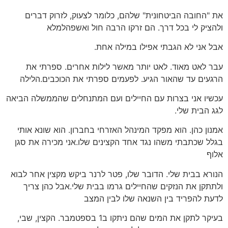
את "החובה הביטחונית" שלהם, כלומר לצעוק, לזרוק דברים
ולהציק לי בכל דרך. הם זרקו הרבה חול ואשפהלמלא
אבל אני לא הגבתי אפילו במילה אחת.
עבר לאט מאוד. לאט יותר מאשר לילות אחרים. ספרתי את
הרגעים עד שהאור הגיע. לפעמים ספרתי את הכוכבים.הלילה
עכשיו אני בצרות עם החיילים ועם המתנחלים שהממשלה הביאה
לגג הבית שלי.
אמנון כהן. הוא מפקד המינהל האזרחי בחברון. הוא שונא אותי
בגלל שכתבתי משהו נגד אחד הקצינים שלו.אני מכירה את סגן
אלוף
הנורא בבית שלי. הדובר שלו, פטר לרנר ביקש מקצין אחר לבוא
ולתתקן את הנזקים שהחיילים גרמו בבית שלי.אבל כהן צריך
לדעת להפריד בין השנאה שלו לבין המצב
בעיקר לתקן את המים שהם ניתקו ב1 בספטמבר. הקצין, שבי,