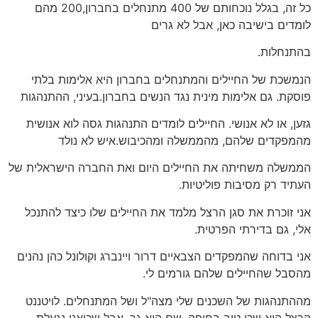
כל זה, בגלל נוכחותם של 400 מתנחלים בחברון,200 מהם
לומדים בישיבה כאן, אבל לא גרים
בהתנחלות.
הנמשכת של החיילים והמתנחלים בחברון היא אלימות בלתי
פוסקת. גם אלימות מינית נגד הנשים בחברון.בעיני, ההתנהגות
גזען, או לא אנושי. החיילים לומדים התנהגות גסה לוא אנושית
מהמפקדים שלהם, מהממשלה ומהכיבוש.איש לא נולד
הממשלה משחיתה את החיילים היום ואת החברה הישראלית של
העתיד רק מסיבות פוליטיות.
אני זוכרת את סגן הרצל מלמד את החיילים שלו כיצד להתנכל
אלי, גם בדירתי הפרטית.
אני בדוחה שהמפקדים הצבאיים דרור ויינברג וקולונל כהן נהנים
מהסבל שהחיילים שלהם גורמים לי.
מההתנהגות של השכנים שלי מצה"ל ושל המתנחלים. לויטננט
הרצל הוא שכן טוב בחיפה, שם הוא גר, אבל שכןאני נגעלת