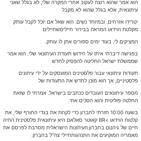
הוא אמר שהוא רוצה לעקוב אחרי המקרה שלי, לא בגלל שאני
עיתונאית, אלא בגלל שהוא לא מקבל
יטרידו אזרחים, ובמיוחד נשים. הוא שאל אם יוכל לקבל עותק
מקלטת הוידאו המראה בבירור חייליםשחיילים
המציקים לי. בעוד ימים ספורים אתן לו עותק.
בפגישה דיברתי איתו על חידוש תעודת העיתונאי שלי. הוא אמר
שממשלת ישראל החליטה להפסיק לחדש
תעודות עיתונאי עבור פלסטינים המועסקים על ידי עיתונים
פלסטיניים, אך הוא מוכן לחדש את התעודות של
מספר עיתונאים העובדים ככתבים בישראל. אמרתי לו שזאת
החלטה פוליטית והוא הסכים אתי.
בשעה 10:00 חזרתי לחברון כדי לקחת את בגדי החורף שלי, את
קלטות הוידאו >BR קאוטר סאלאם היא עיתונאית פלסטינית החיה
חיים של גיהנום בחברון.העיתונות הישראלית מסרבת לפרסם את
מאמריה המוקיעים את התנהגותחיילי צה"ל בחברון.