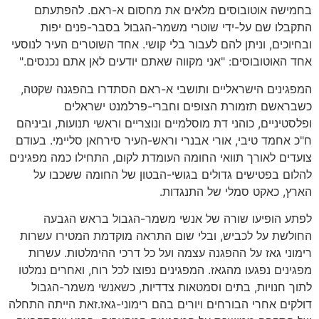
בחמישה אוטובוסים מלאים את מחסום א-ראם. להפתעתם
התקבלו שם על-ידי שוטרי משמר-הגבול בסבר-פנים יפות
ובחיוכים, וניתן להם לעבור בלי קושי. אחד השוטרים העיר לנוסעי
אחד האוטובוסים: "אני מקווה שאתם יודעים לאן אתם נכנסים."
המפגינים הישראליים ותושבי א-ראם הסתדרו בהפגנה שקטה,
כשבראשם תזמורת הצופים וחברי-פרלמנט ישראלים
ופלסטיניים, כוהני דת מוסלמיים ונוצריים וראשי תנועות, וביניהם
ח"כ אחמד טיבי, אורי אבנרי וראש-העיר סירחאן סליימי. בעודם
צועדים לאורך תוואי החומה העומדת לקום, התחילו כמה מפגינים
להלום בפטישים גדולים בגושי-הבטון של החומה ששכבו על
הארץ, כאקט סמלי של התנגדות.
לפתע הופיעו שורה של אנשי משמר-הגבול בראש הגבעה
החולשת על לכביש, ובלי שום התראה מוקדמת המטירו עשרות
רימוני גאז על ההפגנה עצמה ועל כל דרכי ההימלטות. עשרות
מפגינים נפגעו מהגאז. המפגינים נפוצו לכל רוח, ואחרים נמלטו
לתוך חנויות, בתים וסמטאות צדדיות, כשאנשי משמר-הגבול
דולקים אחרי הבורחים ויורים בהם רימוני-גאז.זאת הייתה התחלה