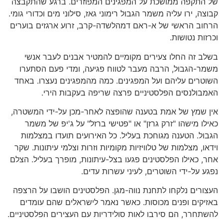
של התקפה ממושכת על המפגינים המפוזרים. ברגע שהתקבצה
קבוצה, ירו עליה משמר הגבול רימוני גאז, סילוני מים וכדורי גומי.
הרחוב הראשי של א-ראם דמהלשדה-קרב, זרוע ארגזים בוערים
וכרזות נטושות.
בשלב זה החלו צעירים מקומיים להמטיר אבנים לעבר אנשי
משמר-הגבול, הרבה מעבר לטווח פגיעה, ומדי פעם הסתערו
השוטרים עליהם ועל המפגינים. כמה מהמפגינים נעצרו. באחד
האמבולנסים הפלסטיניים פרצה שריפה בעקבות הירי.
אין שמץ של אמת בטענה שהופצה לאחר-מכן על-ידי המשטרה,
כאילו מישהו "זרק גרזן" או "פטישי ברזל" על ג'יפ של משמר
הגבול. הטענה מגוחכת בעליל. כל האירועים תועדו במצלמות
וידאו, מצלמות של טלוויזיות מקומיות וזרות וצלמי עיתונות. שקר
אחר, כאילו הפלסטינים פגעו בצל-עיתונות, מופרך בעליל. הצלם
נפגע על-ידי השוטרים, לעיני עשרות עדים.
העצורים נלקחו לתחנת נווה-מגן. הפלסטינים הושבו על הרצפה
באזיקים ופנים מכוסות. כאשר נאמר לישראלים שהם עומדים
להשתחרר, הם סירבו לאות סולידריות עם העצירים הפלסטיניים.