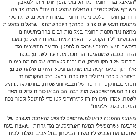
"המאבק נגד החומה ונגד הכיבוש נהפך יותר ויותר למאבק
משותף שלפלסטינים וישראלים שמפגינים יחד" אמרה פדואה
חדר מן הועד הפלסטיני נגדהחומה במזרח ירושלים. שי גורסקי
מתנועת תעאיוש סיפר כי במהלך היוםהשתתפו ישראלים בהפגות
מחאה נגד הקמת החומה במקומות רבים ברחביהשטחים
הכבושים: "ליד הקונסוליה האמריקאית במזרח ירושלים; באבו
דיסשם הגיעו כמאה ישראלים להפגין יחד עם התושבים נגד
הגדר בגובה שמונהמטר החותכת את העיר לשניים; בכפר
בודרוס שליד הקו הירוק, שם נבנה קטעחדש של החומה בימים
אלה תוך פגיעה קשה באדמותיהם ומטעי הזיתים שלהתושבים;
באזור טול כרם וגם ליד בית לחם. כמעט בכל המקומות זה
הסתייםבהתקפה חריפה של הצבא והמשטרה, בהתזת גז מדמיע
ופיזור המשתתפיםבאלימות רבה. הם הביאו כוחות גדולים מאד
לשטח, עמדו וחיכו רק רק לתירוץהכי קטן כדי להתנפל ולפזר בכח
הפגנות בלתי אלימות"
מארגני ההפגנה קראו למשתתפים להופיע להארכת מעצרם של
ארבעה עשרמפעילי תנועת "אנרכיסטים נגד גדרות" שנעצרו בעת
שחסמו את הכביש לידמשרד הביטחון בתל אביב ונשלחו לבית