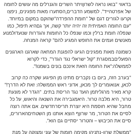
בדאווי "בואו נראה לשרוןויתר השרים והגנרלים מה עושים לחומה
של אפרטהייד". למשמע הדברים,הסתערו מאות מפגינים, ניפצו
וקרעו לגזרים דגם של "חומת ההפרדה"שהוקם במקום במיוחד.
"עם החומה האמיתית זה יהיה יותר קשה, אך גםהיא תיפול, כמו
שנפלה חומת ברלין וכמו שנפלו כל החומות והגדרות שנועדולמנוע
מאנשים ועמים את החופש המגיע להם" קראה המנחה.
כשמונה מאות מפגינים הגיעו להפגנת המחאה שארגנו הארגונים
הפועליםבמסגרת "קול ישראלי נגד הגדר", כדי לקרוא
לממשלה:"את החומה הזאת אינכם בונים בשמנו!".
"בערב הזה, ביום בו נקברים מתינו מן הפיגוע שקרה כה קרוב
לכאן, אנואומרים לך מכאן, אדוני ראש הממשלה: זאת לא הדרך!"
קרא מאיר מרגליתמן הועד נגד הריסת בתים. "הגדר לא מונעת
טרור, היא מלבה טרור. היאמגבירה את השנאה והיאוש, על כל
מחבל שהיא חוסמת היא יוצרת תריסרחדשים. אם אתה רוצה
לסיים את הטרור, מר שרוןף הוצא אותנו מן השטחיםהארורים,
סיים את הכיבוש – והטרור יסתיים גם הוא".
"ממשלת שרון-נתניהו מקימה חומות של עוני ומצוקה על מנת