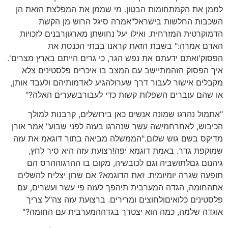
לממן את הקמתחומות הבטון. מי שממן את המפלצת הזאת הן
השכבות החלשות בישראל"אמרה סיגל הרוש מן הקשת
הדמוקרטית המזרחית. ואילו יעל נחושתן מארגוןרבנים לזכויות
האדם אמרה:" בשבת הזאת קראנו בבתי הכנסת את
הפסוק'ואתם ידעתם את נפש הגר, כי גרים הייתם בארץ מצרים'.
איך הפסוק הזהמתיישב עם המצב בו איכרים פלסטינים צלא
מקבלים אישור לעבור דרך שערולהגיע לאדמותיהם ולעבד אותן,
או שהם עוברים השפלות קשות כדי לעבורבשערים האלה?"
"אתמול נהרגו שמונה אנשים כאן בירושלים, קרבנות למולך
הכיבוש, לאחרחמישה עשר שנהרגו בעזה לפני שבוע" אמר אורן
מדיקס בשם גוש שלום."הממשלה מביאה בתור דוגאמ את עזה
שמוקפת גדר. באמת דוגמא יפה!רצועת עזה היא סיר לחץ,
גיהנום גםלתושביה וגם לכובשיה, מקום בו ההרגוההרס הם
תופעה שגרה יומיומית. זאת הדוגמא? אם שרון יצליח להשלים
אתהחומה, הגדה המערבית תיהפך לעזה פי עשר ועשרים, עם
פלסטינים כלואיםולחוצים ומרירים. ברצועת עזה צה"ל צריך
אוגדה שלמה, כמה הוא יצטרך בגדההמערבית עם החומה?"