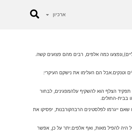
ארכיון
 נראות לעין.במילחמת ראש-השנה נהרגו 68 פלסטינים (מהם 11 אזרחים ישראליים),ונפצעו כמה אלפים, רבים מהם פצועים קשה.
ים וטנקים.אבל הם העלימו את נישקם העיקרי:
. תפקיד הצלף הוא להשקיף עלהמפגינים, לבחור
ו בבית-החולים.
אם ייגרמו לפלסטינים הרבהקורבנות, יפסיקו את
כול היה להפיל מאות, ואף אלפים.יתר על כן, אפשר