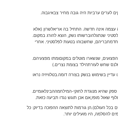
ם לערים ערביות היה גובה מחיר צבאיגבוה.
ה עצמה אינה חדשה. התחיל בה אריאלשרון (אלא
סטיני שנתגלהוברשותו נשק, הוצא להורג במקום.
חדמחבריהם, שחשבוהו בטעות לפלסטיני. אחרי
הפצועים, שנשארו מוטלים במקוםומתו מפצעיהם.
ולנס שחש לעזרתהילד בצומת נצרים.)
דיין בשימוש בנשק בצורה דומה.בטלוויזיה נראו
ן ספק שהיא מנוגדת לחוקי-המילחמההבינלאומיים.
וף שאול מופז,אם אכן תוגש נגדו תביעה כזאת.
 בכל העולם).הן גורמות לתוצאה ההפוכה בדיוק: כל
ים להסלמה, היו מועילים יותר.