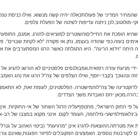
המחיר המדיני של פעולותכאלה יהיה קשה מנשוא. ואילו כניסת טנקי
י-מולוטוב.לכן ניתנה עדיפות לשיטה של הפעלת צלפים.
 שהיא הופכת את החייליםוהשוטרים למוציאים-להורג. אמנם, התופע
ימים בעזה.כפי שהודה בעצמו, נתן אז פקודה "לא לקחת שבויים". פל
היתה "וידוא הריגה". היא התגלתה כאשר הרגו המסתערבים את א
.
י מניעת עזרה רפואית.אמבולנסים פלסטיניים לא הורשו להגיע אל 
 ונהגוכך בקבר-יוסף, ואילו הצלפים של צה"ל הרגו את נהג האמב
דוקטרינה של צה"לוהמישטרה. הפלסטינים, לעומת זאת, לא התאמנו ע
רורה.מכאן יחס האבדות משני הצדדים.
על פי החוק הישראלי, מתנופףעליה הדגל השחור של אי-החוקיות. אי
בינלאומילפישעי-מילחמה, העומד לקום. אינני מקנא במצבו של רב-אל
ת מטרתה.ההוצאות-להורג אינן "מרגיעות" (ביטוי האהוב על גנרלים
ם לקורבנות נוספים. האמצעים המקובלים לפיזור הפגנות,שאינם גורמ