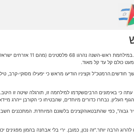
פעולה צבאית מעידה על עצמה. התוצאות
מעט כולם קל עד קל מאוד.
חודשים.הרמטכ"ל וקציניו הודיעו מראש כי יפעילו מסוקי-קרב, טיל
 עתה כי באימונים הרביםשקדמו למילחמה זו, תורגלה שיטה זו היטב
וף העליון. נבחרו כדורים מיוחדים, שהבטיחו כי הקורבן ייהרג מיידא
גבוה", כפי שהתבטאוהקצינים בלשונם המיוחדת. המתכננים חשבו ש
להרוג הרבה יותר."זה נכון, כמובן. ירי בלי אבחנה בהמון מפגינים י