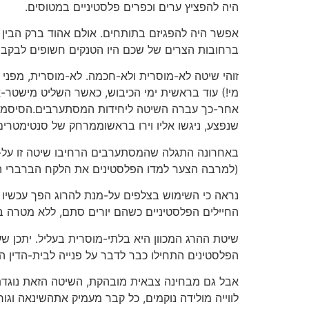
היה להפציץ ערים וכפרים פלסטיניים במטוסים.
אפשר היה להפגיזם בתותחים. אולם אהוד ברק הבין ש
ברחובות הצרים של שכם היו הטנקים חשופים לבקבוק
זוהי שיטה לא-מוסרית ולא-חכמה. לא-מוסרית, מפני
מי!) עוד בראשית ימי הכיבוש, כאשר השליט מישטר-א
אחר-כך עברה השיטה ליחידות המסתערבים.הסיסמה 
שנפצע, ניגשו אליו וירו בראשוממרחק של סנטימטרים
באחרונה התגלה שהמסתערבים הרחיבו שיטה זו על-יד
(למרבה הצער למדו הפלסטינים את הלקח הברברי הזה
נראה כי השימוש בצלפים על-מנת להרוג הפך עכשיו ל
החיילים הפלסטיניים כשהם יורים סתם, ללא מטרה ב
שיטת ההרג המכוון היא בלתי-מוסרית בעליל. יתכן ש
הפלסטינים התחילו כבר לדבר על פנייה לבית-הדין ה
אבל גם מבחינה צבאית מובהקת, השיטה הזאת נוגדת א
לווייה מולידה נוקמים, כל קבר מעמיק אתהשינאה וגור