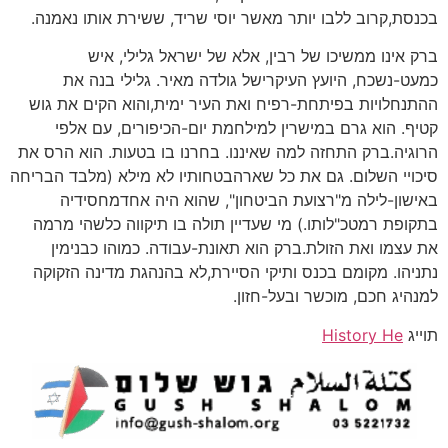
בכנסת,קרוב ללבו יותר מאשר יוסי שריד, ששירת אותו נאמנה.
ברק אינו ממשיכו של רבין, אלא של ישראל גלילי, איש
כמעט-נשכח, היועץ העיקרישל גולדה מאיר. גלילי בנה את
ההתנחלויות בפיתחת-רפיח ואת העיר ימית,והוא הקים את גוש
קטיף. הוא גרם במישרין למילחמת יום-הכיפורים, עם אלפי
הרוגיה.ברק התחזה למה שאיננו. בחרנו בו בטעות. הוא הרס את
סיכויי השלום. גם את כל שארהבטחותיו לא מילא (מלבד הבריחה
באישון-לילה מ"רצועת הביטחון", שהוא היה אחדמחסידיה
בתקופת רמטכ"לותו.) מי שעדיין תולה בו תיקווה כלשהי מרמה
את עצמו ואת הזולת.ברק הוא תאונת-עבודה. כמוהו כבנימין
נתניהו. מקומם בכנס ותיקי הסיירת,לא בהנהגת מדינה הזקוקה
למנהיג חכם, מוכשר ובעל-חזון.
תוייג
History He