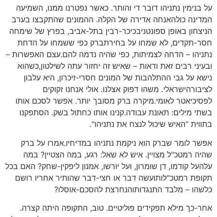
על בנימין נתניהו דובר די והותר. כאשר נפטרנו ממנו, השמיעה
המדינה כולהאנחה אדירה של הקלה. ההמונים שהתקבצו בערב
הניצחון באופן ספונטניבכיכר-רבין בתל-אביב, בפרץ של שימחה
חסר-תקדים, לא שמחו על בחירתברק כפי ששמחו על הדחת
נתניהו – הדחה לצמיתות, כפי שהיה נדמה להם.עצם האפשרות –
ובעיני רבים זאת ודאות – שאיש זה יחזור עתה לשילטון,כשהוא
נישא על גבי ההתלהבות של המונים חסרי-זיכרון, היא עלבון
לציבורהישראלי. משהו דפוק אצלנו. אולי אנחנו זקוקים
לפסיכיאטר לאומי.מיקרה ברק מסובך יותר. אפשר לסכם אותו
בשתי מילים: תאונת עבודה.קנינו אותו כחתול בשק. הסתפקנו
בתווית "האיש שיכול לנצח את נתניהו".
אפשר לומר שברק הוא ניקמת נתניהו במדיחיו.אמרו על ברק
שהיה רמטכ"ל מצויין. איש לא שאל: רגע, במה הצטיין? במה
עלהעל קודמו, דן שומרון, ועל יורשו, אמנון ליפקין-שחק? האם בכל
תקופת רמטכ"לותועשה דבר או חצי-דבר שהותיר אחריו רושם
כלשהו – מלבד התנגדותוהנחרצת להסכם-אוסלו?
אחר-כך מילא תפקידים פוליטיים. טוב, התקופה היתה קצרה.