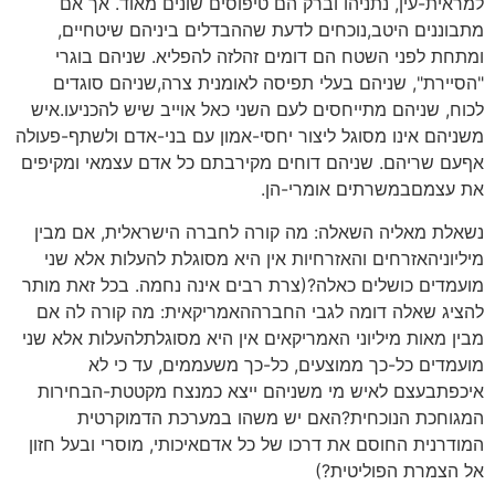
למראית-עין, נתניהו וברק הם טיפוסים שונים מאוד. אך אם
מתבוננים היטב,נוכחים לדעת שההבדלים ביניהם שיטחיים,
ומתחת לפני השטח הם דומים זהלזה להפליא. שניהם בוגרי
"הסיירת", שניהם בעלי תפיסה לאומנית צרה,שניהם סוגדים
לכוח, שניהם מתייחסים לעם השני כאל אוייב שיש להכניעו.איש
משניהם אינו מסוגל ליצור יחסי-אמון עם בני-אדם ולשתף-פעולה
אףעם שריהם. שניהם דוחים מקירבתם כל אדם עצמאי ומקיפים
את עצמםבמשרתים אומרי-הן.
נשאלת מאליה השאלה: מה קורה לחברה הישראלית, אם מבין
מיליוניהאזרחים והאזרחיות אין היא מסוגלת להעלות אלא שני
מועמדים כושלים כאלה?(צרת רבים אינה נחמה. בכל זאת מותר
להציג שאלה דומה לגבי החברההאמריקאית: מה קורה לה אם
מבין מאות מיליוני האמריקאים אין היא מסוגלתלהעלות אלא שני
מועמדים כל-כך ממוצעים, כל-כך משעממים, עד כי לא
איכפתבעצם לאיש מי משניהם ייצא כמנצח מקטטת-הבחירות
המגוחכת הנוכחית?האם יש משהו במערכת הדמוקרטית
המודרנית החוסם את דרכו של כל אדםאיכותי, מוסרי ובעל חזון
אל הצמרת הפוליטית?)