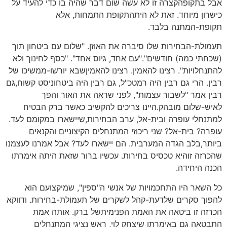
אבל בתקופהקצרה זו לא עשה שום דבר שהיה בו כדי להעיד על
כישרון מיוחד. זאת לא היתהתקופת התמחות, אלא
תקופת-המתנה בלבד.
תעמולת-הבחירות שלו סיברה את האוזן. "שלום עם ביטחון תוך
(שכחתי כמה) חודשים"."עם אחד, גיוס אחד". "כסף לחינוך ולא
להתנחלויות". רצינו להאמין. רצינו להאמיןשבא יורשו-ממשיכו של
רבין. הרי גם רבין היה רמטכ"ל, גם רבין היה ביטחוניסט קשוח,גם
רבין אמר "לשבור עצמות", לפני שראה את האור והפך
לאיש-שלום מובהק.היינו צריכים להקשיב כאשר ברק הבטיח
למתנחלי עופרה ובית-אל, ערב הבחירות,שיישארו במקומם לעד.
עופרה? בית-אל? שני ריכוזי המתנחלים הקיצוניים והקנאים
ביותר,בלב הגדה המערבית. הם יישארו לעד? אבל אמרנו לעצמנו
שהכרזה זוהיא טכסיס בחירות. עכשיו ברור שזאת היתה אימרתו
הכנה היחידה.
כל השאר היו התחכמויות של אנשי ה"ספין", שמיקצועם הוא
להפוך סקרים שלדעת-קהל לשקרים של תעמולת-בחירות. ודווקא
הכרזה זו ביטאה את האמת הפנימיתשל ברק. אותה אמת
התבטאה גם באימרתו שיצחק לוי, ראש נציגי המתנחלים