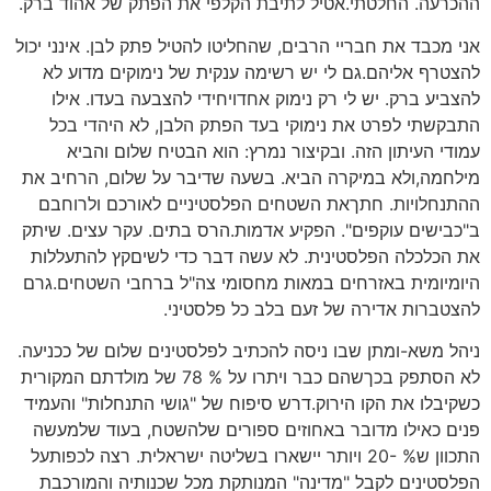
ההכרעה. החלטתי.אטיל לתיבת הקלפי את הפתק של אהוד ברק.
אני מכבד את חבריי הרבים, שהחליטו להטיל פתק לבן. אינני יכול
להצטרף אליהם.גם לי יש רשימה ענקית של נימוקים מדוע לא
להצביע ברק. יש לי רק נימוק אחדויחידי להצבעה בעדו. אילו
התבקשתי לפרט את נימוקי בעד הפתק הלבן, לא היהדי בכל
עמודי העיתון הזה. ובקיצור נמרץ: הוא הבטיח שלום והביא
מילחמה,ולא במיקרה הביא. בשעה שדיבר על שלום, הרחיב את
ההתנחלויות. חתךאת השטחים הפלסטיניים לאורכם ולרוחבם
ב"כבישים עוקפים". הפקיע אדמות.הרס בתים. עקר עצים. שיתק
את הכלכלה הפלסטינית. לא עשה דבר כדי לשיםקץ להתעללות
היומיומית באזרחים במאות מחסומי צה"ל ברחבי השטחים.גרם
להצטברות אדירה של זעם בלב כל פלסטיני.
ניהל משא-ומתן שבו ניסה להכתיב לפלסטינים שלום של ככניעה.
לא הסתפק בכךשהם כבר ויתרו על % 78 של מולדתם המקורית
כשקיבלו את הקו הירוק.דרש סיפוח של "גושי התנחלות" והעמיד
פנים כאילו מדובר באחוזים ספורים שלהשטח, בעוד שלמעשה
התכוון ש% -20 ויותר יישארו בשליטה ישראלית. רצה לכפותעל
הפלסטינים לקבל "מדינה" המנותקת מכל שכנותיה והמורכבת