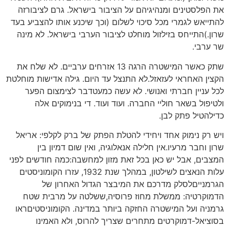
את הפלסטינים ומנהיגיהם על הציבור בישראל. גרם לציבורזה
להתייאש לגמרי מכל סיכוי לשלום (וכך שיכנע אותו להצביע בעד
שרון.)התייחס בזילזול מוחלט לציבור הערבי בישראל. לא מינה
שר ערבי.
שתק כאשר המישטרה הרגה 13 אזרחים ערביים. לא שלח את
הקצין האחראי לעזאזל.לא התנצל עד היום. גילה אדישות מוחלטת
לכל עניין חברתי ואנושי. לא עשה כמעטדבר לצימצום הפער
ולטיפול בשאר חוליי החברה. ועוד ועוד. די בנימוקים אלה
כדילהטיל פתק לבן.
ויש רק נימוק אחד ויחידי להטלת הפתק של ברק לקלפי: אריאל
שרון וחבר מרעיו.אין חלילה אנאלוגיה, ואין שום דמיון בין
המצבים, אבל יש כאן בכל זאת מזון למחשבה:כמה חודשים לפני
עלות הנאצים לשילטון, במהלך שנת 1932, עזרו הקומוניסטים
הגרמנייםלסלק מדרכם את המיבצר הגדול האחרון של
הדמוקרטיה: ממשלת מחוז פרוסיה,ששלטה על מרבית שטח
גרמניה ועל המישטרה החזקה ביותר במדינה. הקומוניסטיםראו
בסוציאל-דמוקרטים מתחרים שצריך להרוס, ולא האמינו