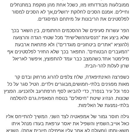
ממובלעות מבודדותזו מזו, כשכל אחת מהן מוקפת במתנחלים
וחיילים. אמנם הסכים לחלוקת ירושלים,אך לא הסכים למסור
לפלסטינים את הריבונות על מיתחם המיסגדים.
הפר עשרות סעיפים של ההסכמים החתומים, בין השאר בכך
שלא ביצע את "הנסיגההשלישית" מכל שטחי הגדה והרצועה
(להוציא "אתרים ביטחוניים מוגדרים") ולא פתחאת ארבעת
"המעברים הבטוחים". התפאר בכך שלא החזיר לפלסטינים אף
מילימטר אחד.כשהמצב כבר עמד להתפוצץ, איפשר לאריאל
שרון לעלות להר-הבית.
כשפרצה האינתיפאדה, שלח צלפים להרוג מרחוק ובדם קר
מאות מפגינים בלתי-חמושים,מבוגרים וילדים. הטיל סגר על כל
כפר וכל עיר בנפרד, כדי להביאו לסף חרפתרעב ולהכניעו. הפציץ
שכונות. הנהיג שיטת "חיסולים" בנוסח המאפיה.גרם להסלמה
בלתי-נמנעת של האלימות.
גילה חוסר גמור של אמפאטיה לצד השני. המשיך להתייחס אליו
כאל אוייב.השמיץ והשפיל את יאסר ערפאת בעודו מנהל איתו
משא-ומתן (ומעולם לא אמר עליו אףמילה חיובית אחת). השניא