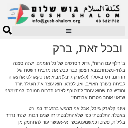
ובכל זאת, ברק
ב"חלף עם הרוח", גדול הסרטים של כל הזמנים, ישנה סצנה
בלתי-נשכחת.צבא הצפון כבר כבש את מרבית השטח של
הדרום. רט באטלר (קלארק גייבל)מביא את סקארלט או'הארה
לביתה בעורף האוייב. ואז, לפתע, הוא עוצר את העגלה,יורד
ומודיע לה שהוא עומד להצטרף לצבא הדרום המובס. למה?מפני
ש"אני אוהב מטרות אבודות!"
אינני קלארק גייבל, אבל אני מרגיש ברגע זה כמו רט
באטלר.התלבטתי כפי שלאהתלבטתי זה שנים רבות. שנתי נדדה
בלילות, פשוטו כמשמעו.עכשיו אי-אפשר עוד להתחמק מן