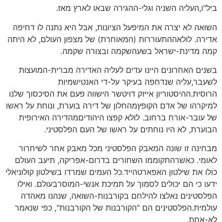
ביל"ו,העליה השניה וגלי-ההגירה שבאו לארץ מאז.
השואה לא יצרה את המיפעל הציונות, אבל היא נתנה לו דחיפה
אדירה. לולאההתעוררות (המאוחרת) של מצפון העולם, לא היתה
קמה מדינת-ישראל בשעהשקמה ובצורה שקמה.
בשנים האחרונים היינו עדים לעליה האדירה מברית-המועצות
לשעבר,עליה שנדחפה בעיקר על-די האנטישמיות
הרוסית.ההיסטוריון אייזק דויטשר הישווה פעם את הסיכסוך שלנו
למיקרהו של אדם הקופץמהחלון של דירה בוערת, ונוחת על ראשו
של עובר-אורח ברחוב. לולא קפצו היהודיםמהדירה האירופית
הבוערת, לא היו נוחתים על ראשו של העם הפלסטיני.
מבחינה זו שונה המאבק הפלסטיני מכל מאבק אחר לשיחרור
לאומי. כאשרהתקוממו השחורים בדרום-אפריקה, תיעב העולם
כולו את שילטון האפארטהייד.כל העמים שמרדו בשילטון קולוניאלי
ידעו כי הם יכולים לסמוך על תמיכת אנשי-המוסרבעולם. ואילו
הפלסטינים נאלצו להילחם בקורבנות-השואה, שנהנו מאהדה
עולמית.הפלסטינים הם "הקורבנות של הקורבנות", כפי שנאמר
לא-אחת.