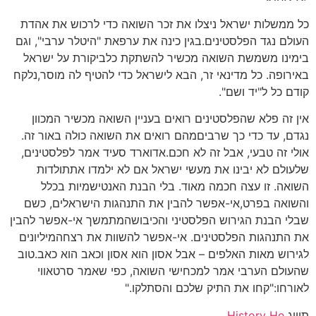
כל ממשלות ישראל ניצלו את זכר השואה כדי לרכוש את אהדת
העולם נגד הפלסטינים.בגין כינה את ערפאת "היטלר ערבי", וגם
בימינו משמשת השואה מכשיר להשתקת כלביקורת על ישראל
באירופה. כל מדינאי זר, הבא לישראל כדי להטיף לה מוסר,נלקח
קודם כל ל"יד ושם".
אין זה פלא שהפלסטינים רואים בעניין השואה מכשיר המכוון
נגדם, עד כדי כך שרביםמהם רואים את השואה כולה באור זה.
אולי זה טבעי, אבל זה לא חכם.אדוארד סעיד אמר לפלסטינים,
שלעולם לא יבינו את מעשי ישראל אם לא ילמדו אתתולדות
השואה. זו עצה חכמה מאוד. בלי הבנת האנטישמיות בכלל
והשואה בפרט,אי-אפשר להבין את התנהגות הישראלים, כשם
שבלי הבנת הגירוש הפלסטיני והכיבושהמתמשך אי-אפשר להבין
את התנהגות הפלסטינים. אי-אפשר להשוות את רצחהמיליונים
לגירוש מאות האלפים – אבל אסון הוא אסון וכאב הוא כאב.טוב
שהעולם הערבי אמר למכחישי השואה, כפי שאמר סרטאווי
לאורחו:"קחו את התיק שלכם והסתלקו."
תוייג
History He