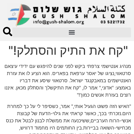
"קח את התיק והסתלק!"
מנהיג אנטישמי צרפתי ביקש לפני שנים להיפגש עם ידידי עיצאם
סרטאווי,נציגו של יאסר ערפאת בפאריס. הוא הציע לו את עזרת
האנטישמים במאבקנגד ישראל. סרטאווי שיסע את דבריו
באמצע: "אדוני," אמר לו, "קח את התיקשלך והסתלק מכאן. איננו
רוצים בעזרת אנשים כמוך!"
"האיש הזה פשוט הגעיל אותי," אמר, כשסיפר לי על כך למחרת
היום.נזכרתי בכך, כאשר קראתי את גילוי-הדעת של קבוצת
אנשי-הרוח הערביים,ששיכנעה את ממשלת לבנון לבטל את כנס
מכחישי-השואה בביירות.בין החותמים היו מחמוד דרוויש,