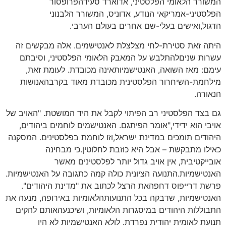
המשורר הלאומי הפלסטיני, אדוארד סעידהפרופסור
הפלסטיני-אמריקאי הנודע, אדוניס, המשורר הלבנוני
הדגול,ואישים בעלי-שם אחרים בעולם הערבי.
היתה זאת סטירת-לחי מצלצלת לאנטישמים. אלה מבקשים זה
עשרות שניםלהתלבש על המאבק הלאומי הפלסטיני, וסיבתם
עימם: מאז השואה, האנטישמיותאינה מכובדת. לעומת זאת,
מילחמת-השיחרור הפלסטינית מכובדת מאוד בקרבהאנושות
הנאורה.
גם בצד הפלסטיני רב הפיתוי לקבל את היד המושטת. "האויב של
אויבי הוא ידידי,"אומר הפיתגם. האנטישמים לוחמים ביהודים,
היהודים תומכים במדינת ישראל,וזו לוחמת בפלסטינים. המסקנה
כאילו מתבקשת – אבל היא כוזבת לחלוטין.כי מבחינה
אובייקטיבית, אין אויב גדול יותר לפלסטינים מאשר
האנטישמיות.התנועה הציונית כולה קמה כתגובה על האנטישמיות.
פרשת דרייפוס דחפהאת הרצל לכתוב את "מדינת היהודים".
האנטישמיות, שדבקה בכל התנועותהלאומיות באירופה, מנעה את
התבוללות היהודים במיסגרות הלאומיות, ושיכנעהאותם להקים
תנועת לאומית יהודית נפרדת. לולא האנטישמיות לא היו