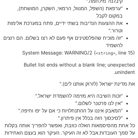
קיבלנו? מילחמה."
"ערפאת (השפל, המנוול, הרמאי, השקרן, המושחת),
במקום לקבל
את ההצעות הנדיבות בשתי ידיים, פתח במערכת אלימות
וטרור."
"זה מוכיח שהפלסטינים אף פעם לא רצו בשלום. הם רוצים
להשמיד
System Message: WARNING/2 (
, line 15)
<string>
Bullet list ends without a blank line; unexpected
unindent.
את מדינת ישראל (לזרוק אותנו לים)."
"זכות השיבה היא מזימה להשמדת ישראל."
"אין לנו פרטנר לשלום."
"המאבק איננו על ההתנחלויות כי אם על יפו וחיפה."
"לסיכסוך הזה בכלל אין פיתרון."
כל אחת מהסיסמאות האלה כוזבת, ואפשר להפריך אותה בקלות
על סמך העובדות.אבל לא זה העיקר. העיקר הוא בעצם האחידות