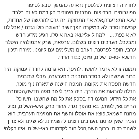
לחדירה הציונית לפלסטין נראתה כהמשך טבעילסיפור
הפוגרומים והרדיפות. התבנית היהודית הקודמת לא זה בלבד
שלא התערערה,אלא אף התחזקה. זה גרם להרגשה של אחדות,
קביעות וסדר. לא במיקרה הפךהשיר "העולם כולו נגדנו / אבל לנו
לא איכפת … " למחול עליז.ואז באה אוסלו. הגיע מידע חדש
ומבלבל. הערבים רוצים בשלום. ערפאת, שרק אתמולהיה היטלר
ערבי, הופך לפרטנר. הערבים משלימים עם קיומנו. מיזרח תיכון
חדש.או-טו-טו שלום, פיוס, כבוד הדדי.
תמונה זו לא גרמה לאושר. להיפך. היא גרמה לחרדה עמוקה. היה
ברור שמשהו לא בסדר.התבנית התערערה, מבלי שתבנית
חדשה תפסה את מקומה. המפה הישנה,שתיארה נוף מוכר,
חדלה להראות את הדרך. היה צריך ליצור מפה חדשה,הסותרת
את כל הידוע והמעמידה בספק את כל מה שחשבו וחשו כל
החיים.ואז, לפתע, בא מהפך נגדי. אהוד ברק, איש-השלום, נציג
מחנה השמאל,פוצץ את אוסלו וחשף את המזימה הערבית. הוא
הוכיח שאין פרטנר.הערבים רוצים להשמידנו. לא שגינו ולא צריך
לשנות כלום. ברוך השם,הכל חזר לקדמותו באי-שלום. איזו הקלה!