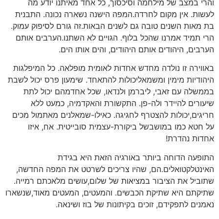
והרי במצב של מילחמה וסיכסוך, כל אחד מאיתנו יודע מה
לעשות. אין מקום לחרדה.המפה הישנה נשארה נכונה. התבנית
בת מאות השנים טובה גם לשנים הבאות.זה גורם לסיפוק עמוק.
הרי תמיד אמרנו שהכל בלוף. הגויים לא השתנו.הערבים אותם
הערבים, היהודים אותם היהודים, והים אותו הים.
באווירה זו נולדה מחדש אחדות לאומית מופלאה. כל המיפלגות
היהודיות מימין ומשמאליכולות להתאחד. שימעון פרס יכול לשבת
בממשלה עם זאבי, ליברמן ולנדאו, שכל אחדמהם יכול לתת
שיעורים להיידר ולה-פן. התקשורת והאקדמיה, כמעט ללא
חריגים,יכולות להצטרף לחגיגה. כאילו-שמאלנים מאתמול מכים
על חטא כמו במושבשל ביקורת-עצמית סובייטית. אח, איזו
אחדות נהדרת!
התופעה הדוחה ביותר באורגיה הזאת היא בגידת
האינטלקטואלים.הם, שהיו צריכים לשרטט את המפה החדשה,
שתוביל את הציבור במציאות של שלום,עושים מלאכתם רמייה.
שתיקתם היא שתיקת הכבשים. והמעטים, המעטים מאוד,שנשארו
נאמנים לתפקידם, זוכים בקיתונות של בוז ושינאה.