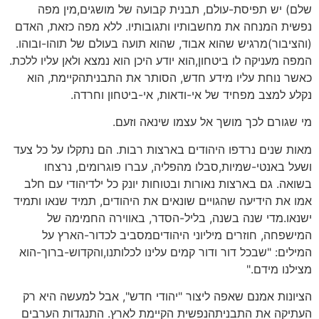
שלם) יש תפיסת-עולם, תבנית קבועה של מושגים,מין מפה
נפשית המנחה את מחשבותיו ותגובותיו. ללא מפה כזאת, האדם
(והציבור)מרגיש שהוא אבוד, שהוא תועה בעולם של תוהו-ובוהו.
המפה מעניקה לו ביטחון,הוא יודע היכן הוא נמצא ולאן עליו ללכת.
כאשר נוחת עליו מידע חדש, הסותר את התבניתהקיימת, הוא
נקלע למצב מפחיד של אי-ודאות, אי-ביטחון וחרדה.
מי שגורם לכך מושך אל עצמו שינאה וזעם.
מאות שנים נרדפו היהודים בארצות רבות. הם נתקלו על כל צעד
ושעל באנטי-שמיות,סבלו מהפליה, עברו פוגרומים, נרצחו
בשואה. גם בארצות נאורות ובטוחות יונק כל ילדיהודי עם חלב
אמו את הידיעה שהגויים שונאים את היהודים, תמיד שנאו ותמיד
ישנאו.מדי שנה בשנה, בליל-הסדר, באווירה החמימה של
המישפחה, חוזרים מיליוני היהודיםמסביב לכדור-הארץ על
המילים: "שבכל דור ודור קמים עלינו לכלותנו,והקדוש-ברוך-הוא
מצילנו מידם."
הציונות אמנם שאפה ליצור "יהודי חדש", אבל למעשה היא רק
העתיקה את התבניתהנפשית הקיימת לארץ. התנגדות הערבים