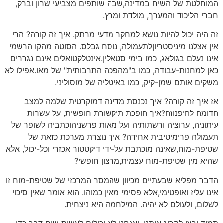
המוחלטת של השיח במדינה,שבה שותפים מצביעי שרון וברק,
חברי הליכוד והמערך, מולדת ומרץ.
זה היה יכול להיות נושא למחקר מדעי מרתק. איך זה קורה? הרי
אין אצלנו מיניסטריוןלתעמולה, נוסח גבלס. הסוטה מהקו הרשמי
אינו נעלם בגולאג, כמו בימי סטאלין.אינטלקטואלים אינם נגררים
כאן למחנות-עבודה, כמו ב"מהפכה התרבותית" של מאו.אפילו לא
משקים אותם שמן-קיק, כמו באיטליה של מוסוליני.
אז איך זה קורה? איך נכנסת מדינה דמוקרטית שלמה למצב
הדומה להיפנוזה?איך הופכת תיקשורת חופשית, על עשרות
עיתוניה, ערוציה ורשתותיה ועל מאות פרשניהוכתביה לשופר של
תעמולה פרימיטיבית אחידה? איך נוצרת מערכת כזאת של
שטיפת-מוח,שאינה מוכתבת על-ידי דיקטטור אכזרי וכל-יכול, אלא
שהיא מין שטיפת-מוח עצמית,מרצון חופשי?
הדבר מפליא שבעתיים מכיוון שהמסר המרכזי של שטיפת-מוח זו
אינו עליז ואופטימי,אלא פסימי מאין כמוהו. הוא אומר שאין סיכוי
לשלום, ולעולם לא יהיה. המילחמה היא ניצחית.