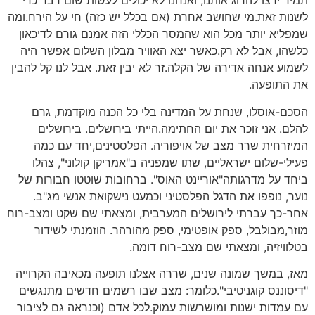
תמיד ירצו להרוג אותנו, ואנחנו לא יכולים לעשות שום דבר כדי
לשנות זאת.מי שחושב אחרת (אם בכלל יש כזה) חי על הירח.ומה
שמפליא יותר מכל הוא שהמסר הכללי הזה אמנם גורם לדיכאון
כלשהו, אבל לא רק.כאשר יצא האוויר מבלון השלום אפשר היה
לשמוע אנחה אדירה של הקלה.זר לא יבין זאת. אבל לנו קל להבין
את התופעה.
הסכם-אוסלו, שנחת על המדינה בלי כל הכנה מוקדמת, גרם
להלם. אני זוכר את יום החתימה.הייתי בירושלים. בירושלים
המיזרחית שרר מצב של אויפוריה. הפלסטינים,יחד עם כמה
פעילי-שלום ישראליים, שתו שמפניה ב"אמריקן קולוני", צהלו
ביחד על מדרגותה"אוריינט האוס". ברחובות שוטטו חבורות של
נוער, נופפו את הדגל הפלסטיני וכמעט נישקואת אנשי מג"ב.
אחר-כך עברתי לירושלים המערבית, ומצאתי שם שקט ומצב-רוח
מוזר,מבולבל, ספק אופטימי, ספק מהורהר. הוזמנתי לשידור
בטלוויזיה, ומצאתי שם מצב-רוח דומה.
מאז, במשך שמונה שנים, שררה אצלנו תופעה מכאיבה הקרוייה
"דיסוננס קוגניטיבי".כלומר: מצב שבו רשמים חדשים מתנגשים
עם עמדות ישנות ומושרשות עמוק.לכל אדם (וכנראה גם לציבור