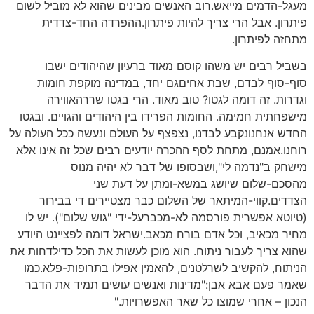
מעגל-הדמים מייאש.רוב האנשים מבינים שהוא לא מוביל לשום
פיתרון. אבל הרי צריך להיות פיתרון.ההפרדה החד-צדדית
מתחזה לפיתרון.
בשביל רבים יש משהו קוסם מאוד ברעיון שהיהודים ישבו
סוף-סוף לבדם, שבת אחיםגם יחד, במדינה מוקפת חומות
וגדרות. זה דומה לגטו? טוב מאוד. הרי בגטו שררהאווירה
מישפחתית חמימה. החומות הפרידו בין היהודים והגויים. ובגטו
החדש אנחנונקבע לבדנו, נצפצף על העולם ונעשה ככל העולה על
רוחנו.אמנם, מתחת לסף ההכרה יודעים רבים שכל זה אינו אלא
מישחק ב"נדמה לי",ושבסופו של דבר לא יהיה מנוס
מהסכם-שלום שיושג במשא-ומתן על דעת שני
הצדדים.קווי-המיתאר של השלום כבר מצטיירים די בבירור
(טיוטא אפשרית פורסמה לא-מכברעל-ידי "גוש שלום"). יש לו
מחיר מכאיב, וכל אדם בורח מכאב.ישראל דומה לפציינט היודע
שהוא צריך לעבור ניתוח. הוא מוכן לעשות את הכל כדילדחות את
הניתוח, להקשיב לשרלטנים, להאמין אפילו בתרופות-פלא.כמו
שאמר פעם אבא אבן:"מדינות ואנשים עושים תמיד את הדבר
הנכון – אחרי שמוצו כל שאר האפשרויות."