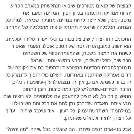
קבוצות של קנאים מטורפים שיבואו הנהלשחק במערב הפרוע.
יהדות אמריקה תתפתח בכיוון הפוך. המדינה תאבד את
מיטבהנוער, שלא ירצה לחיות במדינה מחניקה שכזאת ולמות על
הגנתה. הכלכלההישראלית תתנתק סופית מהכלכלה של המרחב.
התכתיב החד-צדדי, שיבוצע בכוח ברוטלי, יעורר סלידה עולמית.
הוא יהווה, כמובן,הפרה גסה של הסכם אוסלו, האומר שאסור
לשנות את המצב בשטח, ושהמעמדהסופי של השטחים
הכבושים, כולל ירושלים, ייקבע במשא-ומתן. ישראל
תצטרףלחברת המדינות המצורעות ותתפוס בה את מקומה של
דרום-אפריקה,שהתפנה באחרונה. העולם כולו יהפוך לדנמרק.כל
זה ברור כשמש. אם כן, איך זה נמצאו לרעיון-עיוועים זה כל-כך
הרבה חסידים-שוטים?יש לכך כמה סיבות, רובן בתחום
הנפשי.קודם כל, לא רוצים להתעסק עם פלסטינים. לא רוצים שום
מגע איתם. האגדה של"ברק נתן להם את הכל והם השיבו לנו
במילחמה" השתרשה עמוק. כל רעיון – אידיוטיככל שיהיה – עדיף
על הצורך לחזור ולנהל משא-ומתן.
אבל בני-אדם רוצים פיתרון. הם שואלים בכל שיחה: "מה יהיה?"