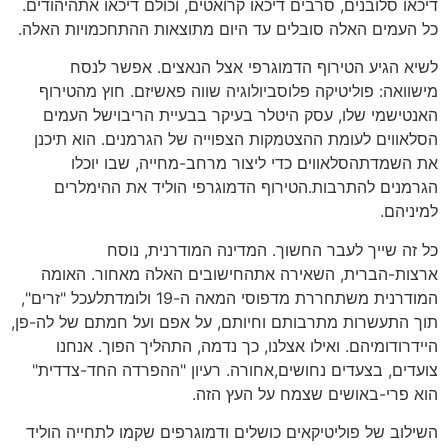
דיכאו סלובנים, סרבים דיכאו קרואטים, וכולם דיכאו אתהיהודים.
כל העמים האלה סובלים עד היום מתוצאות ההתחכמויות האלה.
לשיא הגיע הטירוף הדמוגרפי אצל הנאצים. אפשר לנסח
מישוואה: פוליטיקה פלוסביולוגיה שווה פאשיזם. חוץ מהטירוף
האנטישמי שלו, עסק היטלר בעיקר בבעיית הריבוישל העמים
הסלאווים לעומת ההצטמקות הצפוייה של הגרמנים. הוא תיכנן
את השמדתהסלאווים כדי ליצור מרחב-מחייה, שבו יוכלו
הגרמנים להתרבות.הטירוף הדמוגרפי הוליד את ההימלרים
למיניהם.
כל זה שייך לעבר החשוך. המדינה המודרנית, נוסח
ארצות-הברית, השאירה אתהחישובים האלה מאחור. האומה
המודרנית משתחררת מדפוסי המאה ה-19 ולומדתלעכל "זרים",
תוך התעשרות מתרבותם וחיותם, על אפם ועל חמתם של לה-פן,
היידרודומיהם. ואילו אצלנו, כך נדמה, התהליך הפוך. אנחנו
צועדים, בצעדים נחושים,אחורה. רעיון "ההפרדה החד-צדדית"
הוא פרי-באושים שצמח על העץ הזה.
השילוב של פוליטיקאים כושלים ודמוגרפים שקמו לתחייה הוליד