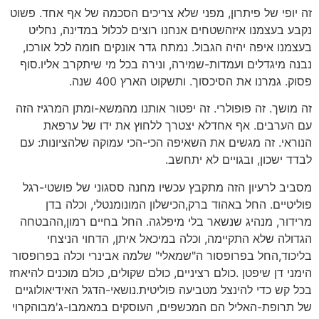
זה יופי של פיתרון, מפני שלא צריכים הסכמה של אף אחד. פשוט
נקבע בעצמנו איזהשטחים אנחנו רוצים לכלול במדינה, נחליט
בעצמנו איפה יהיה הגבול. נמתח גדר אונקים חומה לכל אורכו,
נבנה מיגדלים ועמדות-שמירה, ונירה בכל מי שיתקרב אליו.סוף
פסוק. גמרנו את הסיכסוך. ותשקוט הארץ 400 שנה.
זה מושך. זה פופולרי. זה יפטור אותנו מהמשא-ומתן המרגיז הזה
עם הערבים. אף אחדלא יצטרך ללחוץ את ידו של ערפאת
הנוראי. זה מגשים את השאיפה הכי-הכי עמוקה שלהציונות: עם
לבדד ישכון, ובגויים לא יתחשב.
מסביב לרעיון הזה מתקבץ עכשיו מחנה ססגוני של פושטי-רגל
פוליטיים. החל באהוד ברק,הכישלון המונומנטלי, וכלה בדן
מרידור, מנהיג שנשאר בלי מיפלגה. החל בחיים רמון,ההבטחה
הגדולה שלא התקיימה, וכלה במיכאל איתן, הדחוי הניצחי
בליכוד,החל בפרופסור ה"שמאלי" שלמה אבינרי וכלה בפרופסור
הימני דן שיפטן .כולם רציניים, כולם שקולים, כולם מוכנים להיאחז
בכל קש כדי להינצל מטביעה פוליטית.נושאי-הדגל האידיאולוגיים
של תרופת-האליל הם המכשפים, העוסקים במאמבו-ג'מבוהקרוי