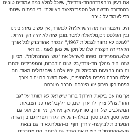
את רעיון ה"הפרדההחד-צדדית", שיוכל למלא כמה עמודים טובים
במהדורה חדשה של הספר"מיצעד האיוולת". די בניתוח שיטחי
כדי לעמוד על טיבה.
היכן תעבור החומה הישראלית? לכאורה, אין פשוט מזה: בינינו
ובין הפלסטינים,מלמעלה למטה.מובן שזה לא יהיה הקו הירוק.
"לעולם לא נחזור לגבולות 1967," הבטיח אהודברק לכל אורך
הקאריירה הקצרה שלו על תקן של גאון לאומי. בוודאי
שלא.המפרידים יספחו לישראל את "גושי ההתנחלות". ומכיוון
שזה יהיה מהלך חד-צדדי,בלי שום הידברות, והמפרידים יתחרו
זה בזה בהצעות מכסימליות, יהיו אלה גושיםגדולים מאוד. הם
יכללו הרבה כפרים פלסטיניים, שאת תושביהם יהיה צורך
לפנות.הקו הירוק יזוז מיזרחה, הרבה מיזרחה.
אך מה עם ביקעת-הירדן? ברור שישראל לא תוותר על "גב
ההר".צה"ל צריך להיערך שם, כדי לקבל את פני הצבאות
המשולבים של ירדן, סוריה,עיראק, איראן, ומי יודע, אולי גם
פאקיסטן, אפגניסטן ובנגלה-דש. אז הגדר תפרידגם בין הגדה
המערבית לביקעת-הירדן וחוף ים-המלח.לא די גם בזאת.
גושי-ההתנחלות חוצים את הגדה גם לרוחב. הם מחברים