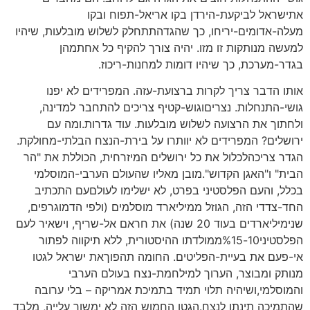
אתישראל לביקעת-הירדן בקו אריאל-תפוח ובקו
מעלה-אדומים-יריחו, כך שהגדהתתחלק לשלוש מובלעות, שיהיו
למעשה מנותקות זו מזו. יהיה צורך להקיף כל אחתמהן
בגדר-מערכת, כך שיהיו דומות למחנות-ריכוז.
אותו הדבר צריך לקרות ברצועת-עזה. המפרידים לא יפנו
גושי-התנחלות. נצריםוגוש-קטיף צריכים להתחבר למדינה,
ולחתוך את הרצועה לשלוש מובלעות. עוד גדרות.ומה עם
ירושלים? המפרידים לא יוותרו על בירת-הנצח הבלתי-מחולקת.
הגדר צריכהלכלול את כל ירושלים המיזרחית, הכוללת את "הר
הבית" ו"האגן הקדוש".מובן מאליו שהעולם הערבי-המוסלמי
בכלל, והעם הפלסטיני בפרט, לא ישלימו לעולםעם התכתיב
החד-צדדי הזה, הגוזל ממיליארד מוסלמים (ולפי הדמוגרפים,
שנימיליארדים בעוד 20 שנה) את חראם אל-שריף, וישאיר לעם
הפלסטיני10-%15ממולדתו ההיסטורית, ללא תיקווה לפתור
אי-פעם את בעיית-הפליטים. החומה תהפוךאת ישראל לגטו
מנותק ומבוצר, הערוך למילחמת-נצח בעולם הערבי
והמוסלמי,ושיהיה תלוי תמיד בתמיכת אמריקה – בלי ערובה
שהתמיכה תינתן לנצח.הגטו החמוש הזה לא ימשוך עלייה, מלבד