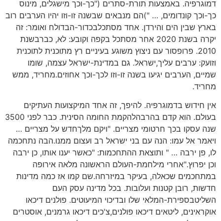
דמוגרפיה. באמצעות תורת-סתרים ("כך-וכך מישגלים, מינוס
כך-וכך קונדומים, … ")הם מנבאים שבשנה זו-וזו יהיו הערבים רוב
בארץ שבין הים והירדן. אחד מסתכלבכדור-הבדולח ואומר: זה
יקרה בשנת 2020 אחר מסתכל בקפה וקובע: לא, כברבשנת
2010. פרופסור עם ניצוץ משוגע בעיניים רץ מתוכנית לתוכנית
וזועק: ערבים עליך,ישראל. גם במדינת-ישראל עצמה, שומו
שמיים, הערבים יגיעו בשנה זו-וזו לכך-וכך אחוזים.מחריד, ממש
מחריד.
אין חידוש בדמוגרפיה. להיפך, זה אחד המיקצועות העתיקים
בעולם. הוא קדם בהרבהלהקמת החומה הסינית. כבר לפני 3500
שנה עסקו בכך חרטומי מצריים. "ויקם מלךחדש על מצריים …
ויאמר אל עמו: הנה עם בני ישראל רב ועצום ממנו.הבה נתחכמה
לו, פן ירבה … " ותוצאת ההתחכמות: "כאשר יענו אותו, כן ירבה
וכן יפרוץ."אחרי מילחמת-העולם הראשונה מלאה אירופה
במתחכמים שכאלה, בעיקר במיזרחה.שם קמו אז כמה מדינות
חדשות, רובן קטנות ועלובות. בכל מדינה עסק העם
השליטבספירת-המלאי שלו ובדיכוי המיעוטים. פולנים דיכאו
אוקראינים, ליטאים דיכאו פולנים,צ'כים דיכאו גרמנים, אוסטרים