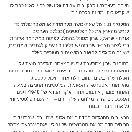
חייהם בעצמם" ויספקו כוח-עבודה זול ושוק כפוי. לא איכפת לו
שיקראו לזה "מדינה פלסטינית".
המקסימום: ניצול שעת-כושר מלחמתית או משבר עולמי כדי
לגרש מהארץ את כל הפלסטינים(ובכללם הערבים
אזרחי-ישראל). שרון מסוגל בהחלט לפתוח במילחמה איזורית
כדי ליצור מצב-כושר כזה.יש בליבו בוז עמוק לגמדים שמסביבו,
שאינם מסוגלים לחשוב במושגים היסטוריים כאלה.
בהנהגת שרון מסתערת עכשיו המאסה האדירה הזאת על
המאסה הנגדית – הפלסטינית.זו אינה מסוגלת להתחרות בכוח
העולה עליה בשום תחום, זולת אחד: היכולת לספוג
מהלומות.האסטרטגיה הלאומית הפלסטינית מתמצה במילה
האחת: צומוד, איתנות. אחרי הלקח הנורא של 1948יודעים
הפלסטינים שזוהי מילחמה על חייהם – חיי העם הפלסטיני וחיי
כל אחד מבניה ובנותיה.
מכאן כוח-התנגדות המדהים את אלופי שרון, כפי שהתנגדות
הרוסים הדהימה את המרשלים של נפוליון.יאסר ערפאת מסמל
את התכונה הזאת יותר מכל אדם אחר.גם הפלסטינים שמתחו