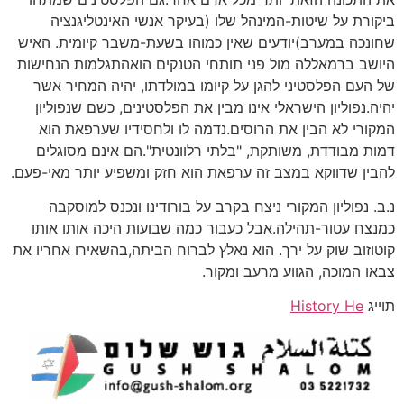
ביקורת על שיטות-המינהל שלו (בעיקר אנשי האינטליגנציה
שחונכה במערב)יודעים שאין כמוהו בשעת-משבר קיומית. האיש
היושב ברמאללה מול פני תותחי הטנקים הואהתגלמות הנחישות
של העם הפלסטיני להגן על קיומו במולדתו, יהיה המחיר אשר
יהיה.נפוליון הישראלי אינו מבין את הפלסטינים, כשם שנפוליון
המקורי לא הבין את הרוסים.נדמה לו ולחסידיו שערפאת הוא
דמות מבודדת, משותקת, "בלתי רלוונטית".הם אינם מסוגלים
להבין שדווקא במצב זה ערפאת הוא חזק ומשפיע יותר מאי-פעם.
נ.ב. נפוליון המקורי ניצח בקרב על בורודינו ונכנס למוסקבה
כמנצח עטור-תהילה.אבל כעבור כמה שבועות היכה אותו אותו
קוטוזוב שוק על ירך. הוא נאלץ לברוח הביתה,בהשאירו אחריו את
צבאו המוכה, הגווע מרעב ומקור.
תוייג
History He