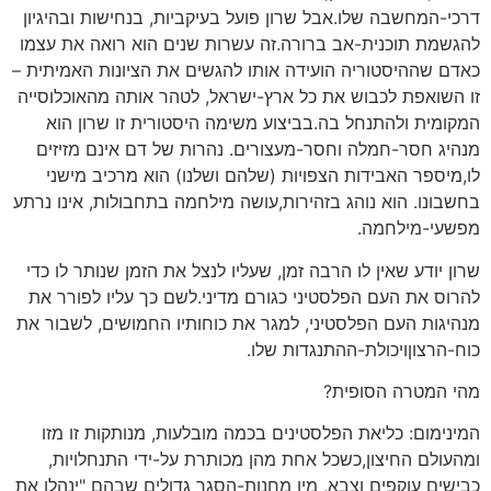
דרכי-המחשבה שלו.אבל שרון פועל בעיקביות, בנחישות ובהיגיון
להגשמת תוכנית-אב ברורה.זה עשרות שנים הוא רואה את עצמו
כאדם שההיסטוריה הועידה אותו להגשים את הציונות האמיתית –
זו השואפת לכבוש את כל ארץ-ישראל, לטהר אותה מהאוכלוסייה
המקומית ולהתנחל בה.בביצוע משימה היסטורית זו שרון הוא
מנהיג חסר-חמלה וחסר-מעצורים. נהרות של דם אינם מזיזים
לו,מיספר האבידות הצפויות (שלהם ושלנו) הוא מרכיב מישני
בחשבונו. הוא נוהג בזהירות,עושה מילחמה בתחבולות, אינו נרתע
מפשעי-מילחמה.
שרון יודע שאין לו הרבה זמן, שעליו לנצל את הזמן שנותר לו כדי
להרוס את העם הפלסטיני כגורם מדיני.לשם כך עליו לפורר את
מנהיגות העם הפלסטיני, למגר את כוחותיו החמושים, לשבור את
כוח-הרצוןויכולת-ההתנגדות שלו.
מהי המטרה הסופית?
המינימום: כליאת הפלסטינים בכמה מובלעות, מנותקות זו מזו
ומהעולם החיצון,כשכל אחת מהן מכותרת על-ידי התנחלויות,
כבישים עוקפים וצבא, מין מחנות-הסגר גדולים שבהם "ינהלו את