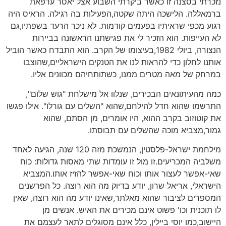
נזכרתי בסצנה זו כאשר ביקרתי השבוע אצל יאסר ערפאת
ברמאללה. הלישכה היתה שקטה,הפעילות בה רגילה. הראיס היה
רגוע מכפי שראיתיו בפעמים קודמות. לא ניכר הרעד בשפתיו,גם
לא העייפות. הוא הזכיר לי את פגישתנו הראשונה בביירות
הנצורה, ביולי 1982,בעיצומו של הקרב. הוא התבדח כאשר הוביל
אותנו לחלון כדי להראות לנו את הטנקים הישראליים,שהוצבו
במרחק של מאה מטרים ממנו, כשתותחיהם מכוונים אליו.
כמה מהעיתונאים הבכירים, שנלוו אל מישלחת "גוש שלום",
התרשמו שהוא חדל להילחם,שהוא "השלים עם גורלו". אילו פגשו
את קוטוזוב בקרב ההוא, היו אומרים, מן הסתם, שהוא
גמור,מצביא מוכה שהשלים עם תבוסתו.
מילחמת ישראל-פלסטין, הנמשכת מזה 120 שנה, הגיעה לאחד
משלביה המכריעים.זו מול זו עומדות שתי מאסות גדולות: כוח
שאי-אפשר לעצור אותו וכוח שאי-אפשר להזיז אותו.המצביא
הישראלי, אריאל שרון, יודע בדיוק מה הוא רוצה. כל הפרשנים
המספרים לציבור שהוא מאלתר,שאינו יודע מה הוא רוצה, שאין
לו תוכנית וכו' פשוט אינם מכירים את האיש. אנשים מן
היישוב,כמו יוסי ביילין, כלל אינם מסוגלים לתאר לעצמם את