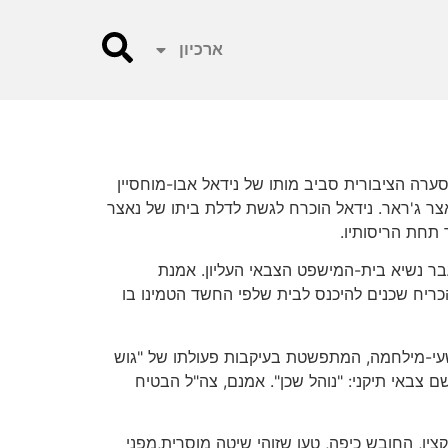
ארכיון
ערה הציבורית סביב מותו של נידאל אבו-מוחסיין
כנו, פעיל-החמאס נאצר ג'ראר. נידאל הוכרח לגשת לדלת ביתו של נאצר
 תחת הריסותיו.
בר נשיא בית-המישפט הצבאי העליון. אמנת
כריח שכנים להיכנס לבית שלפי החשד הטמינו בו
שעי-מילחמה, המתפשטת בעיקבות פעולתו של "גוש
 צבאי תיקני: "נוהל שכן". אמנם, צה"ל הבטיח
ין, החובש כיפה, טען שזוהי שיטה מוסרית,מפני