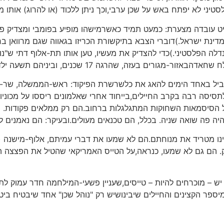
יני לא יפתח באש על שכן ערבי,וכך ניתן ללכוד (או להרוג) אותו מ
יט עובדה מצערת: כמעט תמיד כאשרמישהו מופיע בפומבי ומצדיק פש
נת ישראל.)דוברי הצבא בתיקשורת הכריזו בגאווה שגם מרוואן ברגו
דלה הפלסטיני.)כדי להצדיק את מעשיו, טען אותו תת-אלוף דתי ש"נ
ים בעזה, שהרגה 17 שכנים, וביניהם תשעה ילדים.
ל באחד הימים להאג את כלשרשרת הפיקוד: ראש-הממשלה, שר-הבי
 לתסיסה רבה בקרב החיילים,בייחוד אחרי שאלמונים ריססו על מכוני
 הסיסמאות השחוקות המתגלגלות ברחוב.הם רק ממלאים פקודות. הם
יה פה שואה שניה. בכלל, הם טכנאים מעולים.ובעיקר: הם נאמנים ל
נו מטריד את מנוחתם.הם לא שמעו את דברי עמיתם, אלוף-מישנה (
ק. הם גם לא שמעו, כנראה,על הטייס האמריקאי שהטיל את הפצצה ה
 – מוכרחים להיות – טייסים,שעניין פשעי-המילחמה חדר עמוק לתו
יספר הקצינים והחיילים שיבינושיש רק "נוהל שכן" אחד שיבטיח בי