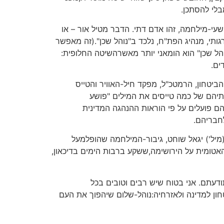
בלי להסתכן.
עי-מילחמה, זהו אדם דתי. הדבר מטיל אור – או
תי, מנהיג הפת"ח, נלכד ב"נוהל שכן".(זה מאפשר
והל שכן" הוא הומאני יותר מאשרהשיטה החלופית:
טחון, הרמטכ"ל, מפקד חיל-האוויר והטייס
ותיהם של כמה טייסים את המילים "פושע
 פועלים על פי הוראות ההנהגה המדינית
חבריהם.
מיל') יגאל שוחט, גיבור-המילחמה שהופלמעל
אטומית על הירושימה,ששקע ברבות הימים בדיכאון,
דעתם. אני בטוח שיש רבים וטובים בכל
טחון למדינה ולאזרחיה:נוהל-שלום שיהפוך את העם