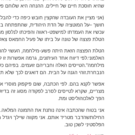
שהיא חוסכת חיים של חיילים. ההנחה היא שלוחם פלסט
(אני מציין את העובדה שהקצין חובש כיפה כדי להבל
חושך –על המוטציה של הדת היהודית, שהתפתחה במדי
עכשיו את העמדתו למישפט-ראווה והפיכתו לנלסון מנ
הטלת פצצה של טונה על ביתו של פעיל החמאס צאלח שחאדהבאזור-מגור
הטלת הפצצה הזאת היתה פשע-מילחמה, העשוי להובי
האלמוני.לפי דיווח אחד העיתונים, גרמה אפשרות זו
מילחמה".הטייסים האלה וחבריהם זועמים. בפיהם כל
הנבחרת.זוהי הגנה על הבית. הם דואגים לכך שלא תה
אפשר לקנא בהם. לפי הכתבה, שום פיקפוק מוסרי אי
מצריים, שקרא לטייסים לסרב לפקודה מסוג זה בדיו
הפך לאלכוהוליסט ומת.
אני בטוח שהכתבה אינה נותנת את התמונה המלאה. יש
החילותשהדבר מטריד אותם. אני מקווה שיילך ויגדל מ
הפלסטיני לשכן טוב.