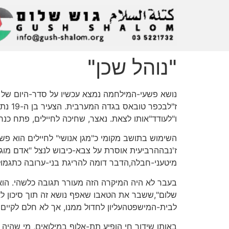
"נוהל שכן"
נושא פשעי-המילחמה נמצא עכשיו על סדר-היום של המ
ז"לבכ
ו"לעודד"אותו לצאת. נאצר, שחיכה לחיילים, פתח כנ
השימוש בתושב מקומי כ"מגן אנושי" לחיילים הוא פש
ז'נבההרביעית אוסרת על צבא-כיבוש לנצל "אדם מוג
מיטעני-חבלה,הדבר דומה להריגת בני-ערובה כתגמו
בעבר לא היה המיקרה הזה מעורר תגובה כלשהי. הוא
שלום",ששבר את הטאבו שאפף נושא זה תוך סיכון לא 
לבית-המישפטהעליון לחדול ממנו, אך לא חלם לקיי
באותו שידור חי הופיע תת-אלוף במילואים, מי שהיה