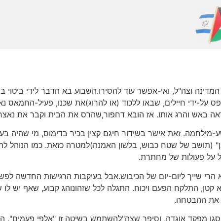
דינה וצה"ל, ואי-אפשר עוד להסירו.השבוע בא הדבר לידי ביטוי בס
פר טובאס בגדה המערבית. הצעיר בן ה-19 נתפס על-ידי חיילים, שבאו ללכוד (או להרוג)את ש
ראה באש והרג אותו. אז הובא דחפור,שהרס את הבית וקבר את נאצר
ע-מילחמה. זאת אישר בשידור חיגם קצין בכיר בדימוס, מי שהיה בע
ן" (תושב של שטח כבוש, בלשון האמנה)למטרה כזאת. כמו הנוהל לה
ל על פעולות של מחתרת.
 הרי שייך ליום-יום של הכיבוש.אבל בעיקבות הרגישות החדשה לפ
קטן, התלקח הפעם ויכוח. התגלה לכל שזהונוהג קבוע, שאף יש לו שם
ם את ההבטחה.
 סגן מפקד אוגדה, וסיפר שצה"להשתמש בשיטה זו "אלפי פעמים". הקצ