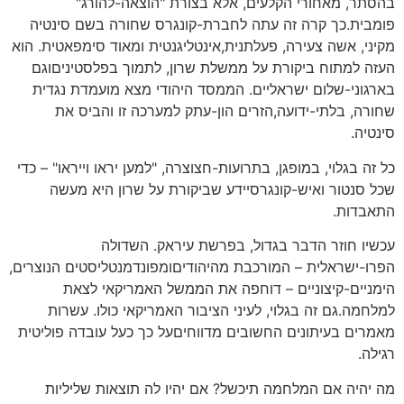
בהסתר, מאחורי הקלעים, אלא בצורת "הוצאה-להורג"
פומבית.כך קרה זה עתה לחברת-קונגרס שחורה בשם סינטיה
מקיני, אשה צעירה, פעלתנית,אינטליגנטית ומאוד סימפאטית. הוא
העזה למתוח ביקורת על ממשלת שרון, לתמוך בפלסטיניםוגם
בארגוני-שלום ישראליים. הממסד היהודי מצא מועמדת נגדית
שחורה, בלתי-ידועה,הזרים הון-עתק למערכה זו והביס את
סינטיה.
כל זה בגלוי, במופגן, בתרועות-חצוצרה, "למען יראו וייראו" – כדי
שכל סנטור ואיש-קונגרסיידע שביקורת על שרון היא מעשה
התאבדות.
עכשיו חוזר הדבר בגדול, בפרשת עיראק. השדולה
הפרו-ישראלית – המורכבת מהיהודיםומפונדמנטליסטים הנוצרים,
הימניים-קיצוניים – דוחפה את הממשל האמריקאי לצאת
למלחמה.גם זה בגלוי, לעיני הציבור האמריקאי כולו. עשרות
מאמרים בעיתונים החשובים מדווחיםעל כך כעל עובדה פוליטית
רגילה.
מה יהיה אם המלחמה תיכשל? אם יהיו לה תוצאות שליליות