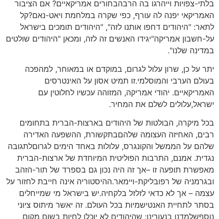
בלתי-צפויות וייהרגו בה הרבהבחורים אמריקאיים? אם הציבור
האמריקאי יפנה לה עורף, כפי שקרה במלחמת ויאט-נאם?קל
לתאר: "היהודים דחפו אותנו לזה", "היהודים תומכים בישראל
על-חשבון אמריקה"יגידו האנשים זה לזה, ומכאן "היהודים שולטים
במדינה שלנו".
יתר על כן, שרון עלול לגרום, במוקדם או במאוחר, למהפכה
בעולם הערבי והמוסלמי.זו תמיט אסון על האינטרסים
האמריקאיים. יהודי אמריקה, המזוהה עכשיו לחלוטין עם
ישראל,עלולים לשלם את המחיר.
בכל מיקרה, הבולטות של היהודים בארצות-הברית בתחומים
רבים, האחיזה העצומה שלהםבתקשורת, ההשפעה האדירה
שלהם על הממשל והקונגרס, עלולות באחד הימים לגרוםלתגובה
נגדית. אמנם, התרבות הפוליטית המיוחדת של ארצות-הברית
מאפשרת תופעה זו –אך זה היה נכון גם בספרד של תור-הזהב
ובגרמניה של רפובליקת-ויימאר.ההיסטוריה אינה חייבת לחזור על
עצמה – אך לא כדאי לזלזל בלקחיה.יש בישראל מי שמייחלים
בסתר לתחיית האנטישמיות בכל העולם. זה יאשר מיתוס ציוני
נוסףשלמדנו בנעורינו: שהיהודים לא יוכלו לחיות בשום מקום