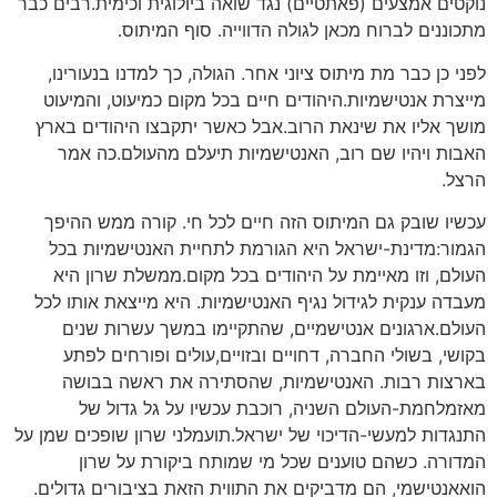
נוקטים אמצעים (פאתטיים) נגד שואה ביולוגית וכימית.רבים כבר
מתכוננים לברוח מכאן לגולה הדווייה. סוף המיתוס.
לפני כן כבר מת מיתוס ציוני אחר. הגולה, כך למדנו בנעורינו,
מייצרת אנטישמיות.היהודים חיים בכל מקום כמיעוט, והמיעוט
מושך אליו את שינאת הרוב.אבל כאשר יתקבצו היהודים בארץ
האבות ויהיו שם רוב, האנטישמיות תיעלם מהעולם.כה אמר
הרצל.
עכשיו שובק גם המיתוס הזה חיים לכל חי. קורה ממש ההיפך
הגמור:מדינת-ישראל היא הגורמת לתחיית האנטישמיות בכל
העולם, וזו מאיימת על היהודים בכל מקום.ממשלת שרון היא
מעבדה ענקית לגידול נגיף האנטישמיות. היא מייצאת אותו לכל
העולם.ארגונים אנטישמיים, שהתקיימו במשך עשרות שנים
בקושי, בשולי החברה, דחויים ובזויים,עולים ופורחים לפתע
בארצות רבות. האנטישמיות, שהסתירה את ראשה בבושה
מאזמלחמת-העולם השניה, רוכבת עכשיו על גל גדול של
התנגדות למעשי-הדיכוי של ישראל.תועמלני שרון שופכים שמן על
המדורה. כשהם טוענים שכל מי שמותח ביקורת על שרון
הואאנטישמי, הם מדביקים את התווית הזאת בציבורים גדולים.