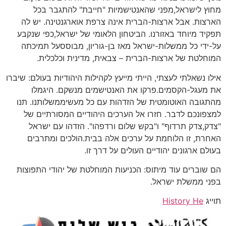
מחוץ לישראל,מפני שהאנטישמיות "חייבת" להתגבר בכל
הארצות. אבל ארצות-הברית אינה צרפת אוארגנטינה. יש לה
תפקיד מיוחד באזורנו. הביטחון הלאומי של ישראל,כפי שנקבע
על-ידי כל ממשלות-ישראל מאז בן-גוריון, מבוססעל תמיכתה
המוחלטת של ארצות-הברית – צבאית, מדינית וכלכלית.
אילו נשאלתי לעצתי, הייתי מייעץ לקהילות היהודיות בעולם: שיברו
את מעגל-הקסמים.פרקו את האנטישמים מנשקם. היגמלו
מהתגובה האוטומטית של הזדהות עם כל מעשיממשלותנו. תנו
למצפונכם לדבר. חזרו אל הערכים היהודיים המסורתיים של
"צדק,צדק תרדוף" ו"בקש שלום ורדפהו". הזדהו עם ישראל
האחרת, זו הלוחמת על ערכים אלה בבית.הולכים ומתרבים
בעולם ארגונים יהודיים העולים על דרך זו.
הם שוברים עוד מיתוס: הכניעות המוחלטת של יהודי התפוצות
בפני ממשלת ישראל.
תוייג
History He