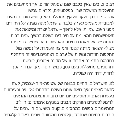
רבים וטובים שאין בלבם שום שנאהליהודים, אך המתעבים את
התעללות ממשלת שרון בפלסטינים, נקראים עכשיו
אנטישמים.בכך נעקר העוקץ מהמילה הזאת, והיא הופכת כמעט
למכובדת.משמע: לא זה בלבד שישראל אינה מגינה על היהודים
מפני האנטישמיות, אלא להפך –ישראל יוצרת ומייצאת את
האנטישמיות המאיימת על היהודים בעולם.במשך שנים רבות
נהנתה ישראל מאהדת מיטב האנושות. היא הצטיירה כמדינת
ניצולי-השואה,מדינה קטנה ואמיצה העומדת על נפשה מול
התקפות חוזרות ונשנות של ערבים רצחניים.דימוי זה מתחלף
בהדרגה בתמונה אחרת: זו של מדינה אכזרית, כובשת
ודורסנית,המתעללת בעם קטן, כבוש וחסר-מגן. הנרדף הפך
לרודף, דויד היה לגוליית.
לנו, הישראלים, החיים בבועה של שטיפת-מוח-עצמית, קשה
לתאר לעצמנו איך רואה אותנו העולם.בתחנות-טלוויזיה ובעיתונים
בעשרות ארצות מופיעים יום-יום כתבות ותצלומים המראים
ילדיםפלסטיניים הזורקים אבנים בטנקים אימתניים; חיילים
המתעמרים בנשים במחסומים;זקנים מיואשים היושבים על
חורבות בתיהם שנהרסו; קלגסים המכוונים ויורים בילדים.קלגסים