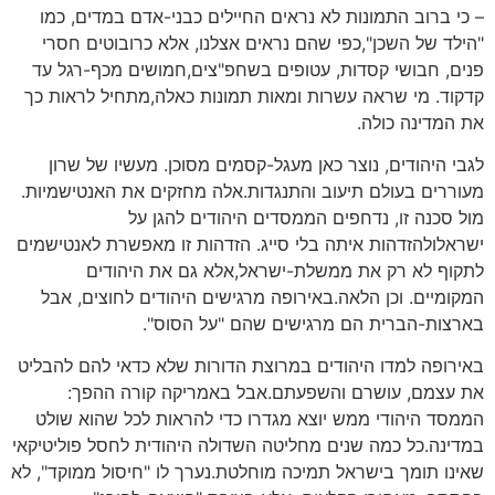
– כי ברוב התמונות לא נראים החיילים כבני-אדם במדים, כמו
"הילד של השכן",כפי שהם נראים אצלנו, אלא כרובוטים חסרי
פנים, חבושי קסדות, עטופים בשחפ"צים,חמושים מכף-רגל עד
קדקוד. מי שראה עשרות ומאות תמונות כאלה,מתחיל לראות כך
את המדינה כולה.
לגבי היהודים, נוצר כאן מעגל-קסמים מסוכן. מעשיו של שרון
מעוררים בעולם תיעוב והתנגדות.אלה מחזקים את האנטישמיות.
מול סכנה זו, נדחפים הממסדים היהודים להגן על
ישראלולהזדהות איתה בלי סייג. הזדהות זו מאפשרת לאנטישמים
לתקוף לא רק את ממשלת-ישראל,אלא גם את היהודים
המקומיים. וכן הלאה.באירופה מרגישים היהודים לחוצים, אבל
בארצות-הברית הם מרגישים שהם "על הסוס".
באירופה למדו היהודים במרוצת הדורות שלא כדאי להם להבליט
את עצמם, עושרם והשפעתם.אבל באמריקה קורה ההפך:
הממסד היהודי ממש יוצא מגדרו כדי להראות לכל שהוא שולט
במדינה.כל כמה שנים מחליטה השדולה היהודית לחסל פוליטיקאי
שאינו תומך בישראל תמיכה מוחלטת.נערך לו "חיסול ממוקד", לא