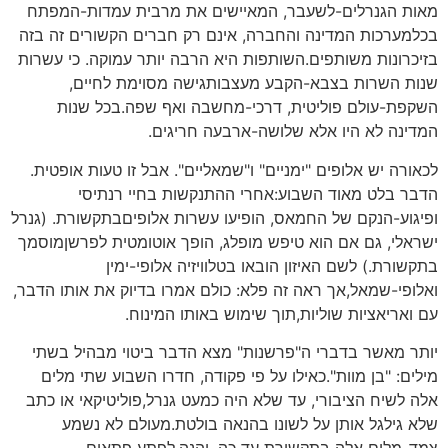
מאות הגנרלים-לשעבר, המאיישים את מרבית עמדות-המפתח
בכלמערכות המדינה והחברה, אינם רק חברים הקשורים זה בזה
בזיכרונות משותפים.השותפות היא הרבה יותר עמוקה. כי עשרות
שנות השרות בצבא-הקבע מעצבותגישה מסוימת לחיים,
השקפת-עולם פוליטית, דרכי-מחשבה ואף שפה.בכל שנות
המדינה לא היו אלא שלושה-ארבעה חריגים.
לכאורה יש אלופים "ימניים" ו"שמאליים". אבל זו טעות אופטית.
הדבר בלט מאוד השבוע:אחרי ההתנקשות בחיי רנתיסי
ופיגוע-הנקם של החמאס, הופיעו עשרות אלופיםבתקשורת. (גנרל
ישראלי, גם אם הוא טיפש מופלג, הופך אוטומטית לפרשןמוסמך
בתקשורת.) לשם האיזון הובאו בטלוויזיה אלופי-ימין
ואלופי-שמאל,אך ראה זה פלא: כולם אמרו בדיוק את אותו הדבר,
עם ואריאציות שוליות,תוך שימוש באותו המינוח.
יותר מאשר בדברי ה"פרשנות" מצא הדבר ביטוי מבהיל בשתי
מילים: "בן מוות".כאילו על פי פקודה, חדרו השבוע שתי מלים
אלה לשיח הציבורי, עד שלא היה כמעט גנרל,פוליטיקאי או כתב
שלא גילגל אותן על לשונו בהנאה בולטת.מעולם לא נשמע