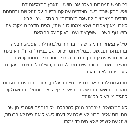
כל חמש המטרות האלה אכן הושגו. הארץ התמלאה דם
ואש,התקשורת בשני הצדדים עסוקה בדיווח על ההלוויות ובהסתה
הדדית,המאמצים להשגת ה"הודנה" הופסקו, שרון קרא
לאבו-מאזן"אפרוח שלא צמחו לו נוצות", מפת-הדרכים מקרטעת,
בוש נזף בשרון ושופךאת זעמו בעיקר על החמאס.
סילוק מאחזי-הדמה, שהיה בדיחה מלכתחילה, הופסק. הבניה
בהתנחלויותנמשכת במלוא המרץ, וכך גם בניית "הגדר", הקובעת
גבול חדש עמוק בתוך הגדה.הסגרים והכתרים התהדקו שוב.
המצב בשטחים הכבושים חזר לקדמותו,כאילו כל ההצגה בעקבה
לא הייתה ולא נבראה.
ההחלטה להרוג את רנתיסי הייתה, על כן, נקודת-הכרעה בתולדות
המדינה.והשאלה הראשונה היא: מי קיבל את ההחלטה הזאת?קל
להגיד מי לא קיבל אותה.
לא הממשלה, שהפכה מזמן למקהלה של חנפנים ואומרי-הן.שרון
מתייחס אליה בבוז. לא יעלה על דעתו לשאול את פיה.לא הכנסת,
שהגיעה לשפל שלא היה כדוגמתו.