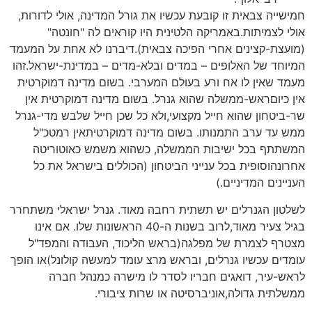
חמישייה צבאית זו קובעת עכשיו את גורל המדינה, אולי לדורות,
אולי לצמיתות.באמריקה הלטינית היו קוראים לה "חונטה"
(מועצת-קצינים אחרי הפיכה צבאית).דיברנו לא אחת על המעמד
המיוחד של האלופים – במדים ובלא-מדים – במדינת-ישראל.זהו
מעמד שאין לו אח ורע בעולם המערבי. בשום מדינה דמוקרטית
אין כיוםראש-ממשלה שהוא גנרל. בשום מדינה דמוקרטית אין
שר-ביטחון שהוא חייל מקצועי,ולא כל שכן חייל שלבש מדי-גנרל
ממש עד ערב התמנותו. בשום מדינה דמוקרטיתאין רמטכ"ל
המשתתף בכל ישיבות הממשלה, כשהוא משמש כאוטוריטה
אחרונהוסופית בכל ענייני הביטחון (הכוללים בישראל את כל
העניינים המדיניים.)
לשלטון הגנרלים יש תשתית רחבה מאוד. גנרל ישראלי משתחרר
בגיל צעיר מאוד,לרוב בשנות ה-40 הראשונות שלו. אם אינו
מצטרף לצמרת של מפלגה(בראש הליכוד, העבודה והמפד"ל
עומדים עכשיו גנרלים, ובראש מרצ עומד למעשה קולונל)או הופך
לראש-עיר, דואגים חבריו לסדר לו מישרה כמנהל חברה
ממשלתית גדולה,אוניברסיטה או שרות ציבורי.