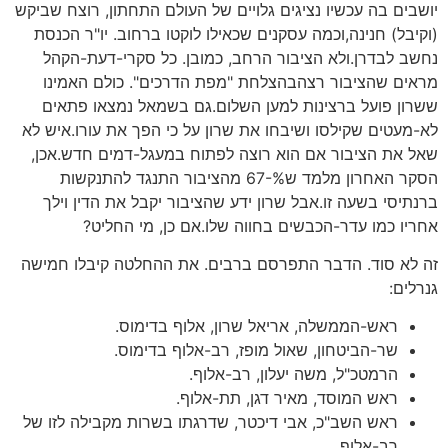
יושבים בה עכשיו נציגים גלויים של העולם התחתון, רוצח שביקש
(וקיבל) חנינה,וכמה עסקנים שכאילו לוקטו ברחוב. יו"ר הכנסת
נחשב לבדרן.ולא הציבור הרחב, כמובן. כל סקרי-דעת-הקהל
מראים שהציבור רצהבהצלחת "מפת הדרכים". כולם האמינו
ששרון פועל ברצינות למען השלום.גם בשמאל נמצאו פתאים
לא-מעטים שקילסו ושיבחו את שרון על כי הפך את עורו.איש לא
שאל את הציבור אם הוא רוצה לפתוח במעגל-דמים חדש.אכן,
הסקר האחרון מלמד ש%-67 מהציבור התנגד להתנקשות
ברנתיסי בשעה זו.אבל שרון ידע שהציבור יקבל את הדין וילך
אחריו כמו עדר-הכבשים בחווה שלו.אם כן, מי החליט?
זה לא סוד. הדבר התפרסם ברבים. את ההחלטה קיבלו חמישה
גנרלים:
ראש-הממשלה, אריאל שרון, אלוף בדימוס.
שר-הביטחון, שאול מופז, רב-אלוף בדימוס.
הרמטכ"ל, משה יעלון, רב-אלוף.
ראש המוסד, מאיר דגן, תת-אלוף.
ראש השב"כ, אבי דיכטר, שדרגתו בשרות מקבילה לזו של
רב-אלוף.