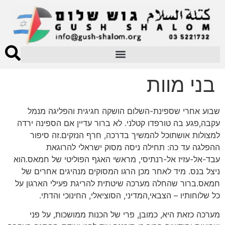
בני מוות
שבוע אחרי שספינת-השלום הושקה חגיגית והפליגה מנמל
עקבה,פגע בה טורפדו קטלני. לא ברור עדיין אם הספינה ירדה
למצולות אושתוכל להמשיך בדרכה, חרף הנזקים.זה סיפור
ההפלגה עד כה: תחילה ניסה מסוק ישראלי להרוגאת
עבד-אל-עזיז אל-רנתיסי, מראשי האגף הפוליטי של חמאס.הוא
ניצל בנס. מיד לאחר מכן הרגו המסוקים מנהיגים אחרים של
חמאס.ברור שהחלה מערכה שיטתית להריגת פעילי הארגון על
כל שלוחותיו – הצבאי,המדיני, הסוציאלי, החינוכי והדתי.
מערכה כזאת היא, כמובן, פרי של הכנות ממושכות, על פני