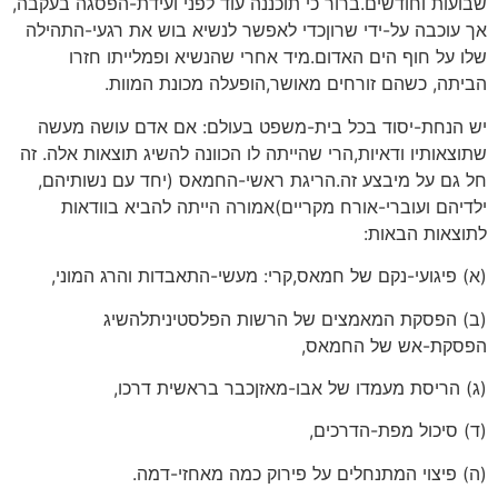
שבועות וחודשים.ברור כי תוכננה עוד לפני ועידת-הפסגה בעקבה,
אך עוכבה על-ידי שרוןכדי לאפשר לנשיא בוש את רגעי-התהילה
שלו על חוף הים האדום.מיד אחרי שהנשיא ופמלייתו חזרו
הביתה, כשהם זורחים מאושר,הופעלה מכונת המוות.
יש הנחת-יסוד בכל בית-משפט בעולם: אם אדם עושה מעשה
שתוצאותיו ודאיות,הרי שהייתה לו הכוונה להשיג תוצאות אלה. זה
חל גם על מיבצע זה.הריגת ראשי-החמאס (יחד עם נשותיהם,
ילדיהם ועוברי-אורח מקריים)אמורה הייתה להביא בוודאות
לתוצאות הבאות:
(א) פיגועי-נקם של חמאס,קרי: מעשי-התאבדות והרג המוני,
(ב) הפסקת המאמצים של הרשות הפלסטיניתלהשיג
הפסקת-אש של החמאס,
(ג) הריסת מעמדו של אבו-מאזןכבר בראשית דרכו,
(ד) סיכול מפת-הדרכים,
(ה) פיצוי המתנחלים על פירוק כמה מאחזי-דמה.