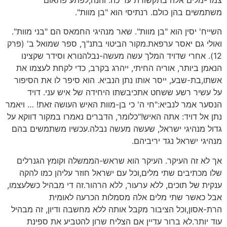
צמד-מלים אלה בתקשורת עד כה. והנה,לפתע פתאום
משתמשים בהן כולם. רנתיסי הוא "בן מוות".
השייח' יסין הוא "בן מוות". שאר מנהיגי החמאס הם "בני מוות".
ואולי גם יאסר ערפאת.מקור הביטוי בתנ"ך, ספר שמואל ב' (פרק
12). אחרי שדויד המלך עשה מעשה-נבלהנורא וסידר שקצינו
הנאמן ביותר, אוריה החיתי, ייהרג בקרב, כדי לקחת לעצמו את
אשתו,בת-שבע, ייסר אותו נתן הנביא. הוא סיפר לו את הסיפור
על עשיר רשע ששחט אתכיבשתו היחידה של איש עני. דויד
הנסער אמר לנביא:"חי ה' כי בן-מוות האיש העושה זאת! … ויאמר
נתן אל דויד: אתה האיש!"כלומר, הדברים נאמרו במקור דווקא על
גדול מנהיגי ישראל, שעשה מעשה נבלה.עכשיו משתמשים בהם
מנהיגי ישראל נגד יריביהם.
אך לא זה העיקר. העיקר הוא שראש-הממשלה וקומץ הגנרלים
שלו מכתיבים שתי מלים,וכל עם ישראל חוזר עליהן כמו להקה
ענקית של תוכים, ללא ערעור, ללא הרהור.זה די מבהיל כשלעצמו,
אבל כאשר שתי מלים אלה מסמלות הכרעה לאומית
הרת-אסון,וכל הציבור מקבל אותה ללא מחשבה ודיון, זה מבהיל
עוד יותר.לא ברור עדיין אם הצליח שרון להטביע את ספינת