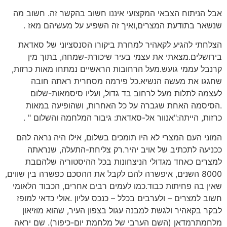
אבל הניתוח הצבאי המקצועי איננו חשוב בהקשר זה. חשוב מה
שנשאר בתודעת המצרים,ואיך זה השפיע על מעשיהם מאז .
הצלחתי להגיע לקאהיר למחרת ביקורו הסנסציוני של סאדאת
בירושלים.מצאתי את עצמי בעיר שיכורת-שמחה, בתוך מין
קרנבל עממי גועש.מעל הרחובות הראשיים נמתחו מאות כרזות,
שחגגו את מעשה הנשיא.כל פירמה מסחרית ראתה חובה
לעצמה לתלות מעל לרחוב בד גדול, ועליו סיסמאות-שלום
.הסיסמה האחת שגברה על כל האחרות, ושהופיעה במאות
כרזות, הייתה:"אנוור אל-סאדאת: גיבור המלחמה והשלום " .
המוני העם המצרי לא היו תומכים בשלום, אילו היה נראה להם
ככניעה לתכתיב של אויב יהיר.רק צליחת-התעלה, שנראתה
למצרים כאחד מגדולי הניצחונות בכל ההיסטוריה שלהםבת
8000 השנים, איפשרה להם לקבל את ההסכם כפשרה בין שווים,
שאין בה פחיתות כבוד.כמו לעמים רבים אחרים, הכבוד הלאומי
חשוב למצרים – ולערבים בכלל – כנכס עליון .אולי כדאי למופז
לבקר בקאהיר ולגשת למבנה עגול בצפון העיר, שהוא מוזיאון
מלחמתרמדאן (השם הערבי של מלחמת יום-כיפור). שם יראה