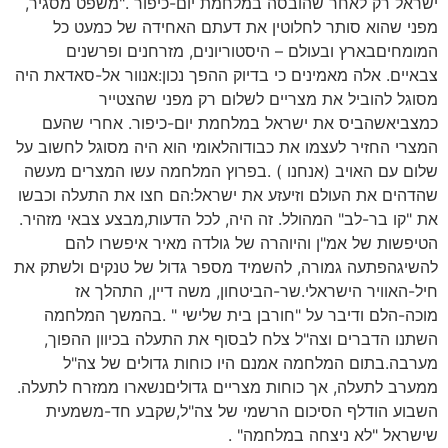
ישראל רק לאחר שהובסה במלחמת יום-כיפור ."משפט מסגיר,
מפני שהוא סותר לחלוטין את דעתם האחידה של כמעט כל
המומחיםבארץ ובעולם – היסטוריונים, מזרחנים ופרשנים
צבאיים. אלה מאמינים כי בדיוק ההפך נכון:אנוור אל-סאדאת היה
מסוגל להוביל את מצריים לשלום רק מפני שהצטייר
כמצביאשהביס את ישראל במלחמת יום-כיפור. אחרי שהעם
המצרי החזיר לעצמו את כבודוהלאומי הוא היה מסוגל לחשוב על
שלום עם האויב (אנחנו ) .בפרוץ המלחמה עשו המצרים מעשה
שהדהים את העולם וזיעזע את ישראל:הם חצו את התעלה וכבשו
את "קו בר-לב" המהולל. זה היה, לכל הדעות,מבצע צבאי מזהיר.
הטיפשות של אמ"ן והיוהרה של גולדה מאיר איפשרו להם
להשיגהפתעה גמורה, להשמיד מספר גדול של טנקים ולשתק את
חיל-האוויר הישראלי.שר-הביטחון, משה דיין, התהלך אז
מוכה-הלם ודיבר על "חורבן בית שלישי " .בהמשך המלחמה
השתנו הדברים וצה"ל צלח לבסוף את התעלה בכיוון ההפוך,
מערבה.בתום המלחמה אמנם היו כוחות גדולים של צה"ל
ממערב לתעלה, אך כוחות מצריים גדוליםנשארו ממזרח לתעלה.
השבוע הודלף הסיכום הרשמי של צה"ל,שקבע חד-משמעית
שישראל "לא ניצחה במלחמה" .