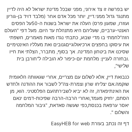
יש בפרשה זו צד אירוני, מפני שבכל מדינת ישראל לא היה לדיין
מתנגד גדול ממני.דיין, יותר מכל אדם אחר (מלבד דויד בן-גוריון
ועוזרו, שמעון פרס) העלה את ישראל בשנות ה-50על הפסים
האנטי-ערביים, שעליהם היא מתנהלת עד היום. מעל דפי "העולם
הזה"לחמתי בו מדי שבוע, כתבתי נגדו מאות מאמרים, חשפתי
את עיסוקו בחפצים ארכיאולוגייםגנובים ואת מעלליו האינטימיים
שסיכנו את ביטחון המדינה. אך בסוף, מתברר, הצלתי את חייו
.ובחזרה לעניין: מלחמת יום-כיפור לא הובילה ל"חורבן בית
שלישי",
כנבואת דיין, אלא לשלום עם מצריים, אחרי שגאוותה הלאומית
שוקמה.אם יצליחו שרון וצמרת-צה"ל לשבור את ההודנה ולחדש
את האינתיפאדה, זה לא יביא לשבירתהעם הפלסטיני. הוא, מן
הסתם, יחזיק מעמד,ואחרי הרבה-הרבה שפיכות-דמים ינאם
יאסר ערפאת בכנסת,כפי שעשה סאדאת, "גיבור המלחמה
והשלום ".
דף זה נכתב בעזרת EasyHEB for web