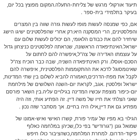
תיעוד אורקולי מרגש של צליחת-התעלה.המקום מפוצץ בכל יום,
בעיקר בתלמידי בית-ספר .
אם, כפי שמנסה לעשות מופז לעשות גזרה שווה בין המצרים
והפלסטינים, הרי המסקנה היא:רק אחרי שהפלסטינים ישיגו הישג
שיחזיר להם את כבודם הלאומי, הם יכולים לעשות שלום עם
ישראל.האינתיפאדה הראשונה, שנראתה לפלסטינים כניצחון גדול
על עוצמתו האדירה של צה"ל,איפשרה להם לחתום על
הסכם-אוסלו. ורק האינתיפאדה השניה, שבה כבר הוכיח צה"ל
שאינומסוגל לדכא את ההתקוממות הפלסטינית, איפשרה להם
לקבל את מפת-הדרכים,האמורה להביא לשלום בין שתי המדינות,
ישראל ופלסטין .אגב, לקראת יום-השנה השלושים של מילחמת
יום-כיפור מוצפת עכשיו המדינה בגילויים עליה.בין השאר פורסם
שאני הצלתי את חייו של משה דיין. זה הפתיע אותי, וזה היה
מפתיע גם את דיין,אילו היה בחיים. אך מסתבר שזה נכון .
הגילוי בא מפיו של עמיר פורת, קשרו האישי ואיש-אמונו של
שמואל גונן ("גורודיש" בפי כל),שכיהן במלחמה כאלוף
פיקוד-הדרום. למחרת המלחמה,כשהציבור כולו חיפש