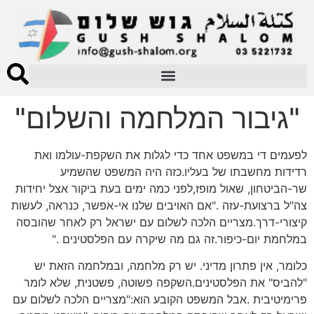
"גיבור המלחמה והשלום"
לפעמים די במשפט אחד כדי לגלות את השקפת-עולמו ואת
רדידות מחשבתו של בעליו.כזה היה המשפט שהשמיע
שר-הביטחון, שאול מופז,לפני כמה ימים בעת ביקור אצל יחידות
צה"ל ברצועת-עזה ."אם האויבים שלנו אי-אפשר, כנראה, לעשות
קיצורי-דרך.מצריים הלכה לשלום עם ישראל רק לאחר שהובסה
במלחמת יום-כיפור.זה גם מה שיקרה עם הפלסטינים ."
כלומר, אין פתרון מדיני. יש רק מלחמה, ובמלחמה הזאת יש
"להביס" את הפלסטינים.השקפה פשוטה, פשטנית, שלא לומר
פרימיטיבית .אבל המשפט הקובע הוא:"מצריים הלכה לשלום עם