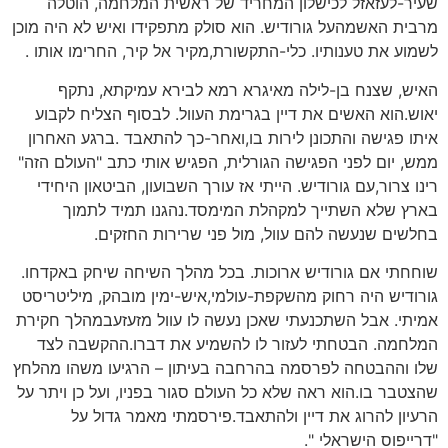
שעיר-לעזאזל לכישלון המחריד של ראשית המלחמה, הוטלה
מרבית האשמהעל גורודיש. הוא סולק מתפקידו ואיש לא היה מוכן
לשמוע את טענותיו. כלי-התקשורת,מקיר אל קיר, החרימו אותו .
האיש, שצנח בן-לילה מאיגרא רמא לבירא עמיקתא, נתקף
יאוש.הוא האשים את דיין בגרימת העוול. לבסוף הצליח לקבוע
איתו פגישה והתכונן לירות בו,ואחר-כך להתאבד .ברגע האחרון
ממש, יום לפני הפגישה הגורלית, הפגיש אותי כתב "העולם הזה"
רינו צרור,עם גורודיש. הייתי אז עורך השבועון, הביטאון היחידי
בארץ שלא השתייך למקהלת המימסד.נהגנו תמיד לתמוך
בחלשים שנעשה להם עוול, מול פני שרירות החזקים.
שוחחתי אם גורודיש ארוכות. בכל מהלך השיחה שיחק באקדחו.
גורודיש היה רחוק מהשקפת-עולמי,איש-ימין מובהק, מיליטריסט
אמיתי. אבל השתכנעתי שאכן נעשה לו עוול מזעזעבמהלך חקירת
המלחמה. הבטחתי לעזור לו להשמיע את דברו.ההקשבה לצד
שלו וההבטחה לפרסמה בהרחבה בעיתון – הרגיעו משהו מהלחץ
שהצטבר בו.הוא ראה שלא כל העולם סגור בפניו, ועל כן ויתר על
הרעיון להרוג את דיין ולהתאבד.פירסמתי מאמר גדול על
"דרייפוס הישראלי ".