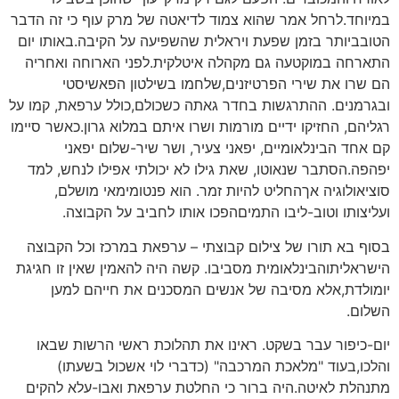
במיוחד.לרחל אמר שהוא צמוד לדיאטה של מרק עוף כי זה הדבר
הטובביותר בזמן שפעת ויראלית שהשפיעה על הקיבה.באותו יום
התארחה במוקטעה גם מקהלה איטלקית.לפני הארוחה ואחריה
הם שרו את שירי הפרטיזנים,שלחמו בשילטון הפאשיסטי
ובגרמנים. ההתרגשות בחדר גאתה כשכולם,כולל ערפאת, קמו על
רגליהם, החזיקו ידיים מורמות ושרו איתם במלוא גרון.כאשר סיימו
קם אחד הבינלאומיים, יפאני צעיר, ושר שיר-שלום יפאני
יפהפה.הסתבר שנאוטו, שאת גילו לא יכולתי אפילו לנחש, למד
סוציאולוגיה אךהחליט להיות זמר. הוא פנטומימאי מושלם,
ועליצותו וטוב-ליבו התמיםהפכו אותו לחביב על הקבוצה.
בסוף בא תורו של צילום קבוצתי – ערפאת במרכז וכל הקבוצה
הישראליתוהבינלאומית מסביבו. קשה היה להאמין שאין זו חגיגת
יומולדת,אלא מסיבה של אנשים המסכנים את חייהם למען
השלום.
יום-כיפור עבר בשקט. ראינו את תהלוכת ראשי הרשות שבאו
והלכו,בעוד "מלאכת המרכבה" (כדברי לוי אשכול בשעתו)
מתנהלת לאיטה.היה ברור כי החלטת ערפאת ואבו-עלא להקים