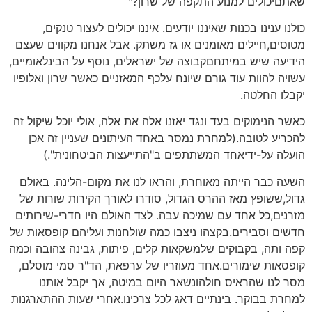
שאתםיכולים למנוע התקפה של שרון?"
כולנו ענינו בכנות שאיננו יודעים. איננו יכולים לעצור טנקים,
מטוסים,חיילים מאומנים או גז משתק. אבל אנחנו מקווים שעצם
הידיעה שיש במיתחםקבוצה של ישראלים, נוסף על הבינלאומיים,
עשויה להוות עוד גורם שיונח עלכף המאזניים כאשר שרון ואלופיו
יקבלו החלטה.
כאשר הנימוקים בעד ונגד יאזנו אלה את אלה, אולי יוכל שיקול זה
להכריע לטובה.(למחרת נמסר באחד העיתונים שעניין זה אכן
הועלה על-ידיאחד המשתתפים ב"התייעצות הביטחונית".)
השעה כבר הייתה מאוחרת, והראו לנו את מקום-הלינה. באולם
גדול,ששופץ מאז ההרס הגדול, סודרו לאורך הקירות שורות של
מזרנים,כל אחד עם שמיכה עבה. לצד האולם היו חדרי-שירותים
חדשים וסבירים.בקצהו ניצבו כמה שולחנות ועליהם קופסאות של
קפה ותה, בקבוקים שלמשקאות קלים, פיתות, גבינה צהובה וכמה
קופסאות שימורים.אחד מעוזריו של ערפאת, הד"ר סמי מוסלם,
מסר לנו שהראיס חולהונשאר היום במיטה, אך יקבל אותנו
למחרת בבוקר. בינתיים דאג לכל צרכינו.אחרי שעות ההתארגנות