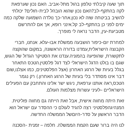
תוך שעה קיבלתי טלפון בהול מתל-אביב. האם נכון שערפאת
לקה בהתקף-לב?האם נכון שהוא הובהל לבית-חולים? יכולתי
להשיב בביטחה שזה לא נכון.אחר-כך נולדה השמועה שלקה כמה
ימים לפני כן בהתקף-לב קל.אינני רופא, אך אם להתרשם
מטביעת-עין, הדבר נראה לי מופרך.
למחרת יום-כיפור הושבעה ממשלת אבו-עלא. אנחנו, חברי
הקבוצה הישראלית,עמדנו בדורה הראשונה, במקום שהוקצה
לתקשורת, שהופיעה בהמוניה.ענדנו את הסטיקר הגדול של הגוש,
שגם בו בולט הדגל הישראלי לצד דגל פלסטין.הטכס התאחר
בגלל בעיות של הרגע האחרון (אצל הפלסטינים, כמו אצלנו,שום
דבר אינו מסתדר בלי בעיות של הרגע האחרון.) רק נגמר
הטכס,ראה אותנו ערפאת, ניגש ישר אלינו והתחבק עם הפעילים
הישראליים –לעיני עשרות מצלמות העולם.
זאת היתה מחווה אישית, אבל זאת הייתה גם מחווה פוליטית.
המנהיגהפלסטיני רצה להגיד לעולם כי ההסדר עם ישראל הוא
הדבר הראשון על סדר-היוםשל הממשלה החדשה.
לנו היה ברור שעם הקמת הממשלה, חלפה – זמנית -הסכנה