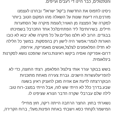
והטלטולים, כבר היינו די רעבים ועייפים.
ניסינו לתפוס את החדשות ב"קול ישראל" ובחרנו לעצמנו
מזרנים.היו דיעות שונות על השאלה מהו המקום הטוב ביותר
למקרה של הפצצה מן האוויר,לעומת מיקרה של הסתערות
חיילים. בשירותים? ליד הפתחים?כל אחד התכרבל בשמיכתו
בבגדים. הרוב לא חלצו נעליים.על כל מיקרה שלא יבוא לא כובו
האורות לגמרי.אפשר היה לישון רק בהפסקות. במשך כל הלילה
לא חדלו הפלאפונים לצלצל,ואנשים מאמריקה, אירופה,
דרום-אפריקה ואסיה ביקשו ראיונות.נראה שהפכנו נושא לסקרנות
בינלאומית.
בשש בבוקר עורר אותי צילצול הפלאפון. רצתי החוצה, כדי לא
להפריעלעשרות הישנים. גברת צעירה מאחת מתוכניות
הבוקררצתה לדעת אם אהיה מוכן להעניק ראיון בשעה
שבע.בדרך כלל לא הייתי שש לזה, אבל הייתי במצב-רוח טוב:
לילה שלם עברבלי שקרה הדבר הנורא שציפינו לו.
נשארתי בחוץ. החצר הרחבה הייתה ריקה, חוץ מחיילי
המישמר.לקחתי כסא וישבתי באחת הפינות.מעלי, ברוח הקרירה,