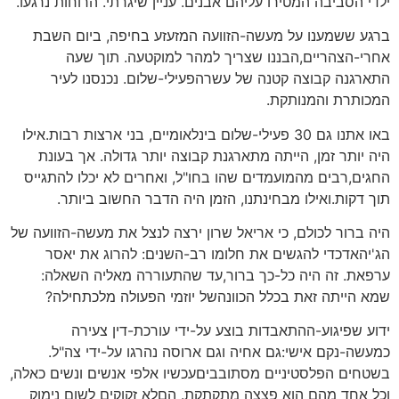
ילדי הסביבה המטירו עליהם אבנים. עניין שיגרתי. הרוחות נרגעו.
ברגע ששמענו על מעשה-הזוועה המזעזע בחיפה, ביום השבת
אחרי-הצהריים,הבננו שצריך למהר למוקטעה. תוך שעה
התארגנה קבוצה קטנה של עשרהפעילי-שלום. נכנסנו לעיר
המכותרת והמנותקת.
באו אתנו גם 30 פעילי-שלום בינלאומיים, בני ארצות רבות.אילו
היה יותר זמן, הייתה מתארגנת קבוצה יותר גדולה. אך בעונת
החגים,רבים מהמועמדים שהו בחו"ל, ואחרים לא יכלו להתגייס
תוך דקות.ואילו מבחינתנו, הזמן היה הדבר החשוב ביותר.
היה ברור לכולם, כי אריאל שרון ירצה לנצל את מעשה-הזוועה של
הג'יהאדכדי להגשים את חלומו רב-השנים: להרוג את יאסר
ערפאת. זה היה כל-כך ברור,עד שהתעוררה מאליה השאלה:
שמא הייתה זאת בכלל הכוונהשל יוזמי הפעולה מלכתחילה?
ידוע שפיגוע-ההתאבדות בוצע על-ידי עורכת-דין צעירה
כמעשה-נקם אישי:גם אחיה וגם ארוסה נהרגו על-ידי צה"ל.
בשטחים הפלסטיניים מסתובביםעכשיו אלפי אנשים ונשים כאלה,
וכל אחד מהם הוא פצצה מתקתקת. הםלא זקוקים לשום נימוק