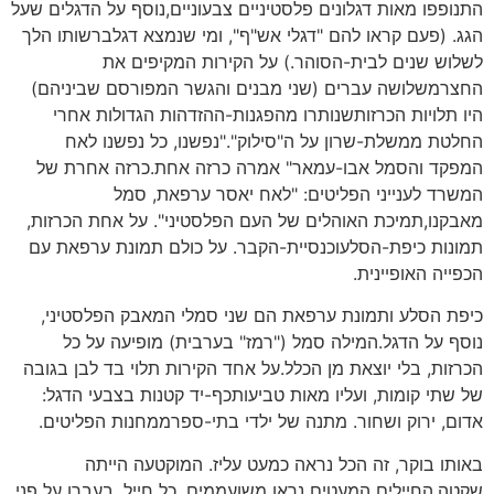
התנופפו מאות דגלונים פלסטיניים צבעוניים,נוסף על הדגלים שעל
הגג. (פעם קראו להם "דגלי אש"ף", ומי שנמצא דגלברשותו הלך
לשלוש שנים לבית-הסוהר.) על הקירות המקיפים את
החצרמשלושה עברים (שני מבנים והגשר המפורסם שביניהם)
היו תלויות הכרזותשנותרו מהפגנות-ההזדהות הגדולות אחרי
החלטת ממשלת-שרון על ה"סילוק"."נפשנו, כל נפשנו לאח
המפקד והסמל אבו-עמאר" אמרה כרזה אחת.כרזה אחרת של
המשרד לענייני הפליטים: "לאח יאסר ערפאת, סמל
מאבקנו,תמיכת האוהלים של העם הפלסטיני". על אחת הכרזות,
תמונות כיפת-הסלעוכנסיית-הקבר. על כולם תמונת ערפאת עם
הכפייה האופיינית.
כיפת הסלע ותמונת ערפאת הם שני סמלי המאבק הפלסטיני,
נוסף על הדגל.המילה סמל ("רמז" בערבית) מופיעה על כל
הכרזות, בלי יוצאת מן הכלל.על אחד הקירות תלוי בד לבן בגובה
של שתי קומות, ועליו מאות טביעותכף-יד קטנות בצבעי הדגל:
אדום, ירוק ושחור. מתנה של ילדי בתי-ספרממחנות הפליטים.
באותו בוקר, זה הכל נראה כמעט עליז. המוקטעה הייתה
שקטה,החיילים המעטים נראו משועממים. כל חייל, בעברו על פני,