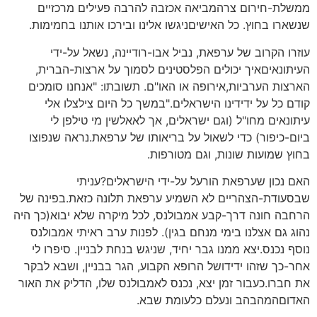
ממשלת-חירום צרהמביאה אכזבה להרבה פעילים מרכזיים
שנשארו בחוץ. כל האישיםניגשו אלינו ובירכו אותנו בחמימות.
עוזרו הקרוב של ערפאת, נביל אבו-רודיינה, נשאל על-ידי
העיתונאיםאיך יכולים הפלסטינים לסמוך על ארצות-הברית,
הארצות הערביות,אירופה או האו"ם. תשובתו: "אנחנו סומכים
קודם כל על ידידינו הישראלים."במשך כל היום צילצלו אלי
עיתונאים מחו"ל (וגם ישראלים, אך לאאלשין מי טילפן לי
ביום-כיפור) כדי לשאול על בריאותו של ערפאת.נראה שנפוצו
בחוץ שמועות שונות, וגם מטורפות.
האם נכון שערפאת הורעל על-ידי הישראלים?עניתי
שבסעודת-הצהריים לא השמיע ערפאת תלונה כזאת.בפינה של
הרחבה חונה דרך-קבע אמבולנס, לכל מיקרה שלא יבוא(כך היה
נהוג גם אצלנו בימי מנחם בגין). לפנות ערב ראיתי אמבולנס
נוסף נכנס.יצא ממנו גבר יחיד, שניגש בנחת לבניין. סיפרו לי
אחר-כך שזהו ידידושל הרופא הקבוע, הגר בבניין, ושבא לבקר
את חברו.כעבור זמן יצא, נכנס לאמבולנס שלו, הדליק את האור
האדוםהמהבהב ונעלם כלעומת שבא.