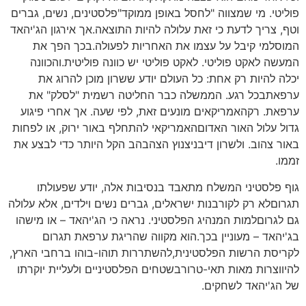
פוליטי. מי שמצווה "לחסל באופן ממוקד"פלסטינים, נשים, גברים
וטף, צריך לדעת כי זאת עלולה להיות התוצאה.אך אירגון הג'יהאד
המוסלמי קיבל על עצמו את האחריות לפעולה.בכך הפך את
המעשה לאקט פוליטי. לאקט פוליטי יש כוונה פוליטית.והכוונה
יכלה להיות רק אחת: כל העולם יודע ששרון מוכן להרוג את
ערפאתבכל רגע. הממשלה כבר החליטה רשמית "לסלק" את
ערפאת. רקהאמריקאים מונעים זאת, לפי שעה. אך אחרי פיגוע
גדול עלול האור האדוםהאמריקאי להתחלף באור ירוק, או לפחות
באור צהוב. ולשרון דיבניצנוץ הצהבהב הקל היותר כדי לבצע את
זממו.
גוף פלסטיני המשלח מתאבד בנסיבות אלה, יודע שפעולתו
תגרוםלא רק לקורבנות ישראלים, גברים נשים וילדים, אלא עלולה
גם לגרוםלמות המנהיג הפלסטיני. נראה כי הג'יהאד – או מישהו
בג'יהאד – מעוניין בכך.הוא מקווה שהריגת ערפאת תגרום
לקריסת הרשות הפלסטינית,להשתררות תוהו-בוהו ברחבי הארץ,
להיווצרות מאות תאי-טרורבשטחים הפלסטיניים ולעליית יוקרתו
של הג'יהאד לשחקים.