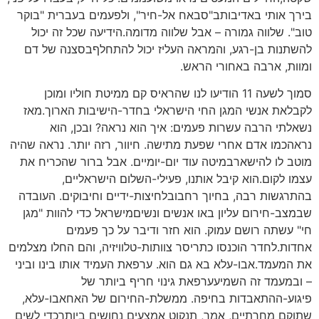
בירך אותי באדיבותב"סבאח אל-חיר", ולפעמים בעברית "בוקר
טוב". שלווה גמורה – אבל שלווה מדומה.הידיעה שכל זה יכול
להשתנות בן-רגע, והמראה העליז יכול להתחלףבסצנה של דם
ומוות, ארבה באחורי הראש.
סמוך לשעה 11 הודיעו לנו שהראיס קם ממיטת חוליו ומוכן
לקבלאת אנשי המגן החי הישראלי בחדר-הישיבות הארוך.מאז
נשאלתי הרבה עשרות פעמים: איך הוא נראה? ובכן, הוא
נראהכמו אדם אחרי שפעת מתישה. חיוור, רזה יותר. נראה שהיה
מוטב לו להישארבמיטה עוד יום-יומיים. אבל ברור שהכריח את
עצמו לקום.הוא קיבל אותנו, פעילי-השלום הישראליים,
בהתרגשות רבה, בחיוך רחבובלחיצות-ידיים וחיבוקים. העובדה
שבמצב-חירום עליון באו אנשים ונשיםמישראל כדי להוות "מגן
חי" עשתה רושם עמוק. הוא חזר ודיבר על כך פעמים
אחדות.לחדר הוכנסו כתריסר צוותות-טלוויזיה, והם החלו מצלמים
את המעמד.אבו-עלא בא גם הוא. ערפאת העמיד אותו בינו וביני
– ובמעמד זה השמיעערפאת גינוי חריף ביותר של
פיגוע-ההתאבדות בחיפה. ממשלת-החירום של האחאבו-עלא,
שתוקם מחרתיים, אמר, תנקוט אמצעים נחושים ביותרכדי לשים