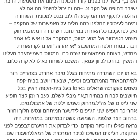
הערב," בישר לנו בפנים קודרות.כולנו הבינונו את משמעות הדבר.
ישיבה דחופה של הקבינט –מה זה יכול להיות? מה אם לא
החלטה לתקוף את המוקטעה?רג'וב נכנס למכוניתו השחורה
ומיהר לעיסוקיו.החלפנו כמה מלים על האפשרות של התקפה –
ואז, לפתע,כבו כל האורות במיתחם. השתררה דממה.מרחוק
נשמע הטירטור של מנוע מטוס, המתקרב אלינו.איש לא אמר
דבר. במוח חלפה המחשבה: "אז זהו זה!"ואז נדלקו האורות
מחדש, באותה הפתאומיות שבה כבו. המטוס בשמייםעבר מעלינו
והמשיך בדרכו לכיוון עמאן. המשכנו לשוחח כאילו לא קרה כלום.
באותו יום השתררה מתיחות בגלל סיבה אחרת. בצהריים חזר
למיתחםאחד מהמתנדבים וסיפר, שבעודו יושב בבית-קפה
נשמעו צעקות:הישראלים באים! בעל בית-הקפה האיץ בכל
היושבים לברוח במהירות,אף מבלי לשלם. כעבור זמן קצר הופיעו
שני ג'יפים של צה"ל.מרחוק נשמעו יללות של אמבולנסים.
אחר-כך הופיעו שני הג'יפים לידשער המיתחם ונסעו הלוך וחזור
ברחוב הצר שלפניו. השמועה פשטהבמיתחם במהירות. היה
נראה כאילו זהו סיור מוקדם, כדי לבדוק את ההיערכותבפנים לפני
התקפה. הג'יפים המשיכו לכיכר המרכזית של רמאללהועצרו שם.