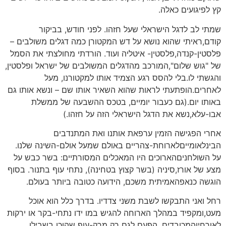
קץ לפיגועים כאלה.
שמתי לב לדגל הישראלי שעל חזהו. לפני חודש, בביקור
קודם,ראיתי שהוא נושא על דש המקטורן כמה דגלים משולבים –
פלסטין-קנדה,פלסטין- איטליה ועוד. הורדתי מחולצתי את הסמל
של "גוש שלום",המורכב מהדגלים המשולבים של ישראל ופלסטין,
והגשתי לו.בלי להסס רגע הצמיד אותו למקטורנו, מעל
לאחרים.הופתעתי לראות שהוא השאיר אותו שם – ונשא אותו גם
באותו יום.(גם כעבור יומיים, בטכס ההשבעה של ממשלת
אבו-עלא,נשא את הדגל הישראלי הזה על חזהו.)
אחרי הפגישה הזמין ערפאת אותנו ואת המתנדבים
הבינלאומייםלארוחת-צהריים באולם שמעל אולם-השינה שלנו.
על השולחניםהארוכים היו המאכלים המסורתיים: בשר כבש על
מצע של אורז,סיניה (בשר קצוץ בטחינה), נתחי עוף בתנור. בסוף
הוגשה כנאפהאמיתית משכם, הידועה כטובה ביותר בעולם.
רחל ואני התבקשו לשבת משני צדדיו. בדרך כלל הוא אוכל
מעט,ומקפיד במהלך הארוחה להגיש במו ידו נתחי-בקר או ירקות
לאורחיוהמכובדים. הפעם לגם רק מרק-עוף שהוכן בשבילו