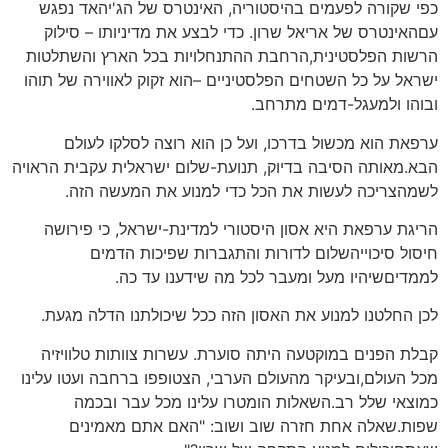
כפי שקורה לפעמים בהיסטוריה, האינטרס של הג'יהאד נפגש
עםהאינטרס של אריאל שרון. כדי לבצע את מדיניותו – סילוק
הרשות הפלסטינית,הרחבת ההתנחלויות בכל הארץ והשתלטות
ישראל על כל השטחים הפלסטיניים –הוא זקוק לאווירה של תוהו
ובוהו ולמעגל-דמים מתרחב.
ערפאת הוא מכשול בדרכו, ועל כן הוא רוצה לסלקו לעולם
הבא.מאותה הסיבה בדיוק, תנועת-שלום ישראלית עקבית הראויה
לשמהצריכה לעשות את הכל כדי למנוע את המעשה הזה.
הריגת ערפאת היא אסון היסטורי למדינת-ישראל, כי פירושה
חיסול סיכוייהשלום לדורות והתגברות שפיכות הדמים
לממדיםשיהיו מעל ומעבר לכל מה שידענו עד כה.
לכן החלטנו למנוע את האסון הזה ככל שיכולתנו הדלה מגעת.
קבלת הפנים במוקטעה היתה סוערת. עשרות צוותות טלוויזיה
מכל העולם,ובעיקר מהעולם הערבי, הצטופפו ברחבה ועטו עלינו
כמוצאי שלל רב.השאלות הומטרו עלינו מכל עבר ובכמה
שפות.שאלה אחת חזרה שוב ושוב: "האם אתם מאמינים