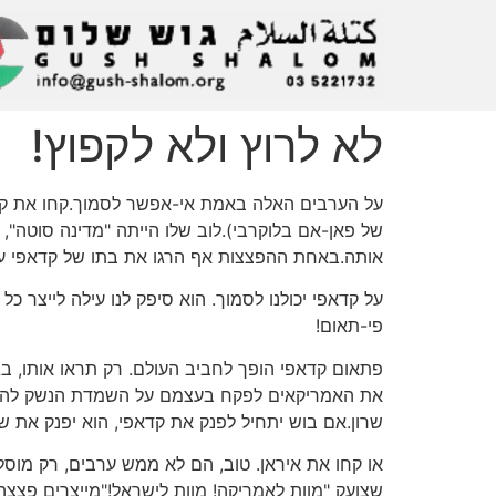
לא לרוץ ולא לקפוץ!
על הערבים האלה באמת אי-אפשר לסמוך.קחו את קדא
של פאן-אם בלוקרבי).לוב שלו הייתה "מדינה סוטה"
אותה.באחת ההפצצות אף הרגו את בתו של קדאפי עצ
על קדאפי יכולנו לסמוך. הוא סיפק לנו עילה לייצר כ
פי-תאום!
פתאום קדאפי הופך לחביב העולם. רק תראו אותו, בגל
את האמריקאים לפקח בעצמם על השמדת הנשק להשמדה.
שרון.אם בוש יתחיל לפנק את קדאפי, הוא יפנק את ש
או קחו את איראן. טוב, הם לא ממש ערבים, רק מוסל
שצועק "מוות לאמריקה! מוות לישראל!"מייצרים פצצ