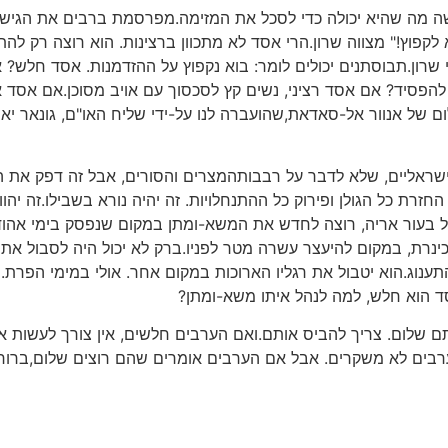
ה מה שהיא יכולה כדי לסכל את המזימה.מפרסמת ברבים את הגישו
לקפוץ!" מצווה שרון.הרי אסד לא מתכוון ברצינות. הוא רוצה רק לה
 שרון.תבוסתנים יכולים לומר: בוא נקפוץ על ההזדמנות. אסד חלש
להפסיד? אם אסד רציני, נשים קץ לסכסוך עם אויב מסוכן.אם אסד אי
1 לקבל את הצעת-השלום של אנוור אל-סאדאת,שהועברה לנו על-ידי שליח האו"ם, ג
ם למלחמת יום-כיפור והרג 2000 צעירים ישראליים, שלא לדבר על רבבותהמצרים והסורים, א
חזרת כל הגולן ופירוק כל ההתנחלויות. זה יהיה נורא בשבילו.זה יהוו
על בעור אריה, רוצה לחדש את המשא-ומתן במקום שנפסק בימי אהו
כינרת, במקום להיעצר עשרה מטר לפניו.ברק לא יכול היה לסבול א
תענוג.הוא יטבול את רגליו הארוכות במקום אחר. אולי במימי הפרת.ש
סד הוא חלש, למה לנהל איתו משא-ומתן?
רבים לא משקרים. אבל אם הערבים אומרים שהם רוצים שלום,ברו