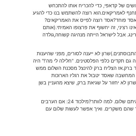
שים של קדאפי, כדי להכריח אותו להתכחש
תחנף לאמריקאים.הוא רוצה להשתמש בנו כדי להגיע
? אסד פוחד?אסד רוצה לפייס את האמריקאים?
נו רציני, זה יחשוף את פרצופו האמיתי.(אותם
ונאר יארינג. אבל לישראל הייתה מנהיגה קשוחה,גולדה
בל זה דפק את התבוסתנים.)שרון לא ייענה לסורים, מפני שהיענות
ה גם תקדים כלפי הפלסטינים. "חלילה לי מה'!" היה
ד ברק.אז הצליח ברק להינצל מסכנת השלום ממש
ת המחשבה שאסד יטבול את רגליו הארוכות
רון לא יחזור על שגיאת ברק, שיצא מהעניין בשן
מילכוד 23: אם הערבים חזקים, אי-אפשר לעשות איתם שלום. צריך להביס אותם.ואם הערבים חלשים, אין צורך לעשות איתם שלום. למה לוותר?מילכוד 24: אם הערבים
ר שהם משקרים. ואיך אפשר לעשות שלום עם