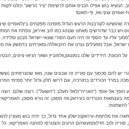
. הנשיא בוש אפילו הכניס אותם לרשימת "ציר הרשע".יכולנו לקוות 
-אגוזים ענקי.ואז, פי-תאום!
ה שהושיטו לקורבנות הרעש הגדול.מזמינה מפקחים בינלאומיים שיב
ס.ויש כבר שדורשים מאתנו שננהג כמו לוב ואיראן, ונפתח את המתקני
סמוך עליו עד הסוף זה היה העם הסורי.שונאי-ישראל מבטן ומלידה.
עם ישראל, אבל מפעילים נגדנו את חיזבאללה.ומארחים בדמשק את מ
הכוונת. הידידים שלנו בפנטגון,וולפוביץ ושאר הניאו-ציונים, הבט
.הרי יש להם סכסוך עם סוריה זה שבעים שנה, מאז שהצרפתים (ששלט
כה במרד הכורדים בתורכיה, וגם דרשו חלק גדול יותר ממימי הפרת,
ע הופך אל-אסד ("האריה")לאל-תעלב ("השועל"). רוצה שלום. רוצה 
עצמאות הכורדים בעיראק.וזה מסוכן. זה נורא מסוכן. האמריקאים 
ל להשתנות.
תארו את מלחמת-עיראקככישלון אחד גדול, כך יהיה בוש מעוניין לה
אן, סוריה ולוב חדלוממעשיהם הרעים והצטרפו למחנה האמריקאי. כ