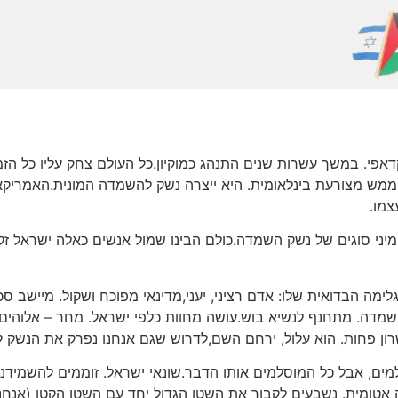
פי. במשך עשרות שנים התנהג כמוקיון.כל העולם צחק עליו כל הז
, ממש מצורעת בינלאומית. היא ייצרה נשק להשמדה המונית.האמריק
מו.
ל מיני סוגים של נשק השמדה.כולם הבינו שמול אנשים כאלה ישראל זק
ימה הבדואית שלו: אדם רציני, יעני,מדינאי מפוכח ושקול. מיישב ס
 מתחנף לנשיא בוש.עושה מחוות כלפי ישראל. מחר – אלוהים ישמור
רון פחות. הוא עלול, ירחם השם,לדרוש שגם אנחנו נפרק את הנשק 
מים, אבל כל המוסלמים אותו הדבר.שונאי ישראל. זוממים להשמידנ
ה אטומית. נשבעים לקבור את השטן הגדול יחד עם השטן הקטן (אנחנ