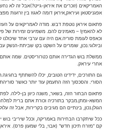
האמריקאים (זוכרים את איראן-גייט?)אבל זה לא נחשב
אפגניסטאן ועיראק,איראן דומה לאגוז בין זרועות מפצח
פתאום איראן נוטפת דבש. מודה לאמריקאים על העזר
לא להאמין! – מאמינים להם. משמיעים זמירות של פיו
וכאפס לעומת סוריה.אם היה עם ערבי אחד שיכולנו ל
וביולוגי.נכון, שומרים על השקט בקו שביתת-הנשק 
ממשלת בוש הגדירה אותם כטרוריסטים. שמה אותם על 
אחרי עיראק.
גם התורכים, ידידינו הטובים, יכלו להשתתף בחגיגה
הסורי. והסכסוך הזה התעמק עוד יותר כאשר סוריהתמ
פתאום הבחור הזה, בשאר, משנה כיוון בן-לילה. לפת
המשא-ומתן.מבקר בתורכיה וכורת אתם ברית למלחמה ב
הגולן.נכון, בינתיים הם מגיבים בקרירות, אבל זה עלו
ככל שיתקרבו הבחירות באמריקה, וככל שיריבי בוש י
קם "מזרח תיכון חדש" (אבוי, בלי שמעון פרס). איר