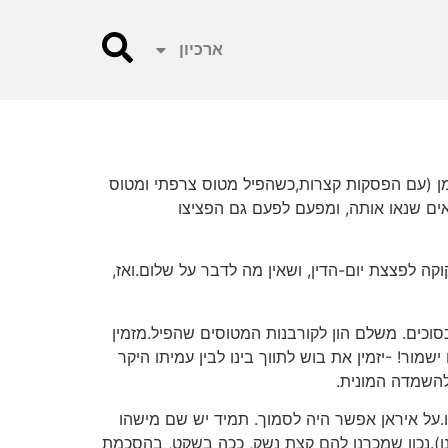
ארכיון
מן (עם הפסקות קצרות,כשהפיל מטוס צרפתי ומטוס
אים שנאו אותה, ומפעם לפעם גם הפציצו
וקה לפצצת יום-הדין, ושאין מה לדבר על שלום.ואז,
כסוכים. משלם הון לקורבנות המטוסים שהפיל.מזמין
! -יזמין את בוש לתווך בינו לבין עמיתו היקר
להשמדה המונית.
ו.על איראן אפשר היה לסמוך. תמיד יש שם מישהו
ו).נכון שמכרנו להם קצת נשק, ככה בשקט, בהסכמת