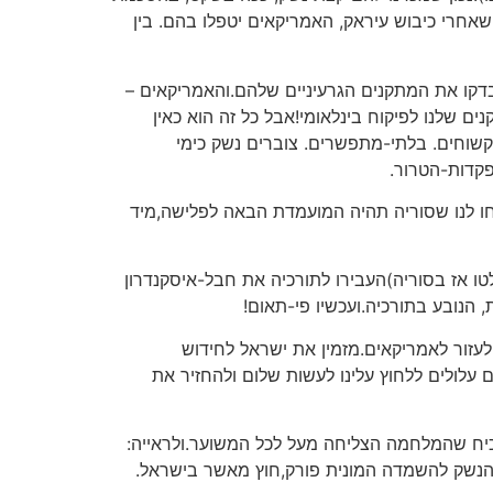
שאחרי כיבוש עיראק, האמריקאים יטפלו בהם. בין
דקו את המתקנים הגרעיניים שלהם.והאמריקאים –
ם שלנו לפיקוח בינלאומי!אבל כל זה הוא כאין
 קשוחים. בלתי-מתפשרים. צוברים נשק כימי
פקדות-הטרור.
יחו לנו שסוריה תהיה המועמדת הבאה לפלישה,מיד
ו אז בסוריה)העבירו לתורכיה את חבל-איסקנדרון
 הנובע בתורכיה.ועכשיו פי-תאום!
לעזור לאמריקאים.מזמין את ישראל לחידוש
עלולים ללחוץ עלינו לעשות שלום ולהחזיר את
וכיח שהמלחמה הצליחה מעל לכל המשוער.ולראייה:
ל הנשק להשמדה המונית פורק,חוץ מאשר בישראל.