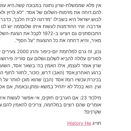
אין פלא שממשלת-שרון נתונה במבוכה קשה.היא עוש
להם.דוחה את מזימות-השלום של אסד. "לא לרוץ ולא 
לבוש.ישראל היא בשבילו "מדרגה לבית הלבן", כדברי
אדרבה: זוהי ההזדמנות לעשות איתו שלום!מה יש לנו 
התבוסתנים גם הציעו ב-972
מאיר, והיא דחתה את כל ההצעות "על הסף".
נכון, זה גר
לסורים עלולה להביא לשלום.ושלום עם סוריה פירושו ה
שרון אומר לעצמו, אילו האמין בה'.בשאר אסד, השו
ברגע האחרון.אסד (האב) דרש, כזכור, לחזור לחוף ה
בכינרת.עכשיו רומז אסד (הבן) שהוא מוכן לוותר על ה
ועין. הוא בכלל לא יתחיל במשא-ומתן.ובאמת, אם א
אומרים שהם רוצים במלחמה, צריכים להאמין להם.ע
שקרנים?
תוייג
History He