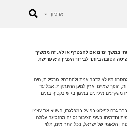
ארכיון
תי במשך ימים אם להצטרף או לא. זה ממשיך
שיטה הטובה ביותר לבירור העניין היא פרישת
 ששרון הוא שקרן סידרתי. "אילו נגמל מחסרונותיו לא לדבר אמת ולהתרחק מרכילות, היה
ההינתקות, פועל בשם ההינתקות, הופך שמיים וארץ למען ההינתקות. אבל עד
 משקיעים מיליונים במיגון בגוש בקטיף בתים
 כבר גרם לפילוג-בפועל במפלגתו, השניא את עצמו
 ותדמיתו בעיני הציבור.נסיגה מהנסיגה עלולה
טחון הלאומי של ישראל, בכל התחומים, תלוי