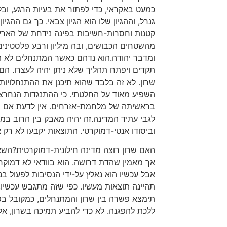
כמעט באקראי, כדי לפתור את בעיות הרגע, ובל
גנרל, וההגיון שלו הוא הגיון צבאי. כך גם ההג
ומדבר יהודה.הוא נדהם כאשר המתנחלים לא הבי
תקדים ויפתח תהליך שלא ניתן יהיה לעצרו. ה
שרון. לא זה בלבד שהוא תיכנן את ההתנחלויות 
השפיע מאוד על החלטתי. כי ההתנגדות הנחרצ
בראשיתה של מלחמת-אזרחים. אין לדעת אם במל
לגבי עתיד המדינה.זה יהיה מאבק בין הרוב במדי
וביסודו אנטי-דמוקרטי. התוצאות יקבעו לא ר
האם שרון רוצה מדינה חילונית-דמוקרטית?השא
אך מאמין שהדת דרושה. הוא בוודאי לא דמוקרט
אבל עכשיו הוא נאלץ על-ידי הנסיבות לפעול בנ
תהיינה תוצאות מעשיו. כפי שזה מתגבש עכשיו, 
תימצא פשרה בין שרון והמתנחלים, כמקובל בפ
ללכת להפגנה. לא כדי להביע תמיכה בשרון, א