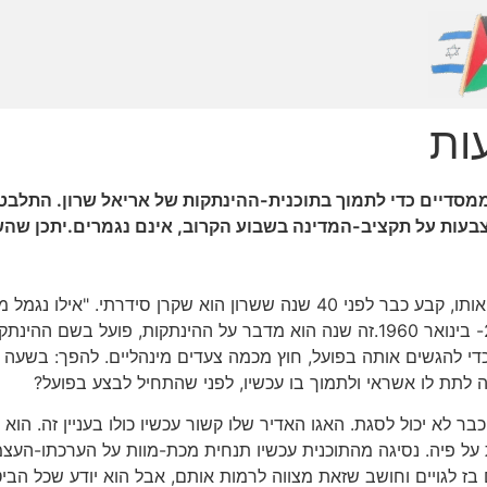
ות
סדיים כדי לתמוך בתוכנית-ההינתקות של אריאל שרון. התלבט
ור ההצבעות על תקציב-המדינה בשבוע הקרוב, אינם נגמרים.יתכן שה
אינני מאמין לשרון. דויד בן-גוריון, שדווקא אהב אותו, קבע כבר לפני 40 שנה
מנהיג צבאי למופת," רשם בן-גוריון ביומנו ב29- בינואר 1960.זה שנה הוא מדבר על 
י להגשים אותה בפועל, חוץ מכמה צעדים מינהליים. להפך: בשעה זו
 לתת לו אשראי ולתמוך בו עכשיו, לפני שהתחיל לבצע בפועל?
 לא יכול לסגת. האגו האדיר שלו קשור עכשיו כולו בעניין זה. הוא
ל פיה. נסיגה מהתוכנית עכשיו תנחית מכת-מוות על הערכתו-העצמית
ם בז לגויים וחושב שזאת מצווה לרמות אותם, אבל הוא יודע שכל הבי