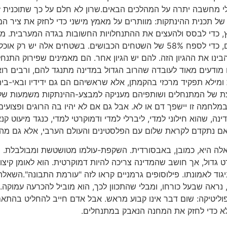
י מחשבה יתרה על המהלכים הבאים.שרון לא חלם על כך שתוכנית זו
יון של תכנית ההינתקות: מוותרים על מאמץ מישני כדי לחזק את ציר 
מהשטחים הכבושים, ובה מיליון ורבע פלסטינים, כדי לספח 58% של השטחים הכבוש
נו את ההגיון הזה. להם יש הגיון אחר. הם מאמינים שפירוק התנחלו
ם מודעים מאוד לעובדה שהרוב הגדול במדינה מתנגד להם, ורבים רו
ומילא תפקיד מרכזי בהקמתן, אלא שראשיהם הם גם ידידיו ובאי-ביתו 
ת של המתנחלים ושותפיהם מעניקה למבצע-ההינתקות משמעות שלא ה
חמה זו יישפך דם או לא. אבל גם אם לא יהיו בה הרוגים ופצועים
נה, שהוא חילוני למדי, ליברלי למדי ודמוקרטי למדי, כנגד מיעוט קנא
ק אם נתקדם לקראת שלום עם הפלסטינים והעולם הערבי, אלא גם מ
לה היא, כמובן, באבסורדית. השקפת-עולמו מטושטשת ומבולבלת. הוא
 גדול, אך חושב שהמדינה צריכה להיות דמוקרטית. הוא לאומן קיצונ
יגוד לאמונתו. פילוסופים גרמניים קראו לזה "עורמת התבונה".השאל
נראה שבעל כורחו, ומבלי שהתכוון לכך, הוא מוביל להכרעה עמוקה.ית
וליטיקה: שום דבר אינו קבוע מראש. אבל אדם חייב להחליט בהתאם
לא כדי לחזק את המחנה הנאבק במתנחלים.