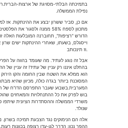
בתמיכתה הבלתי-מסויגת של ארצות-הברית.רק אי
נפילת הממשלה.
אם כן, סביר ששרון יבצע את ההינתקות. אז למ
מתכוון לספח 58% ממנה ולסגור
הדורש "רציפות", תחוברנה המובלעות האלה זו ל
בתוכנית זו.
אבל זה נוגע לעתיד. מה שעומד בהווה על הפר
המסוכנת ביותר בגדה כולה, מכיוון שהיא מב
המערבית.בשבוע שעבר התפרסם הדו"ח של הפרק
משרדי הממשלה וההסתדרות הציונית שיתפו פעו
שנולד.
אלה הם הנימוקים נגד הצבעת תמיכה בשרון. נע
ההפך נכון: הדרך לגן-עדן רצופה בכוונות רעות