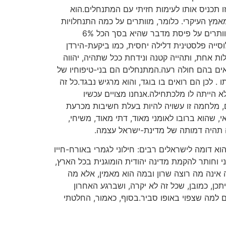
 תכניס אותו לעימות חזיתי עם המתנחלים.הוא
המאמץ העיקרי. כלומר, מוותרים על כמה התנחלויות
קטנות וחסרות-חשיבות בפינה נידחת של הארץ, כדי לבסס ולהעצים את ההתנחלויות החשובות בגדה המערבית. מוותרים על פיסת מדבר שהיא בסך הכל 6%
ים. בשטחים אלה יש רק אוכלוסייה פלסטינית דלילה יחסית, כמו ביקעת-הירדן
ת אחת, ותהייה קטנה ונידחת ככל שתהיה, יהווה
אים בהם חולה רעה.המתנחלים הם בני-טיפוחיו של
. לכן הם רואים בו בוגד, והוא מרגיש נבגד.כל זה
ייתה לו מלכתחילה.אנחנו מצויים עכשיו
, מלחמה זו עשויה להיות בעלת חשיבות מכרעת
י, שהוא ברובו לאומני מאוד, דתי מאוד, משיחי,
ה תהיה דמותה של מדינת-ישראל עצמה.
 דומה לישראלים רבים: חילוני לגמרי באורח-חייו
י וחותר להקמת מדינה יהודית הומוגנית בכל הארץ,
ה אינה מה רוצה שרון ובמה הוא מאמין, אלא מה
כן, כמובן, שכל זה לא יקרה, ושברגע האחרון
 למה שצפוי באופו סביר.בסוף, כאמור, החלטתי