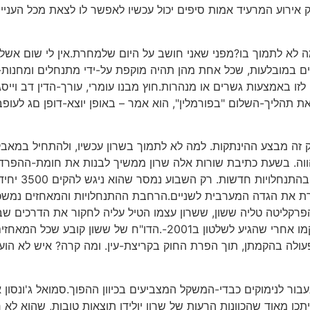
רוע המרעיד אמות סיפים יכול עכשיו לאפשר לו לצאת מכל העניין.
ה לא לתמוך בו?מפני שאני חושב על היום שלמחרת.אין לי שום אשליות
 את הפלסטינים במובלעות, שכל אחת מהן תהיה מוקפת על-ידי מתנחלים ומחנ
זו באמצעות גשרים או מנהרות.חוץ מבנו עומרי, עורך-הדין דב וייס
ק זה מבצע ההינתקות. למה לא לתמוך בשרון עכשיו, ולהתחיל במאב
הוא ממלא את 
תרת את הגדה המערבית לשניים.הרחבת ההתנחלויות והמאחזים נמשכ
ליטה טליה ששון, ששרון עצמו הטיל עליה לחקור את הדרכים שבהן 
בוש לפרק את כל ההתנחלויות והמאחזים שהוקמו אחרי שהגיע לשלטון
לה בהקמתן, תוך הפרת החוק בקריצת-עין. ומה קרה? איש לא הועמד
בור לנימוקים כבדי-המשקל המצביעים בכיוון ההפוך.סמואל ג'ונסון 
.יתכן מאוד שהכוונות הרעות של שרון יולידו תוצאות טובות, שהוא ל