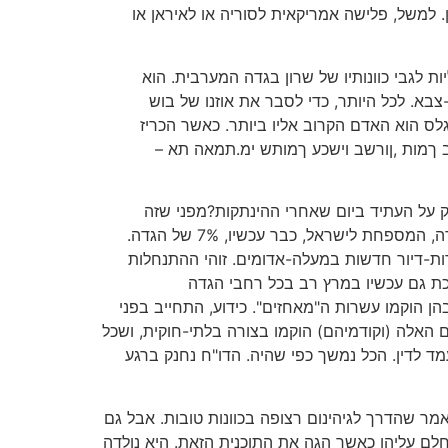
 למשל, פלישה אמריקאית לסוריה או לאיראן או
 לגבי כוונותיו של שרון בגדה המערבית. הוא
ות-צבא. לכל היותר, כדי לסבר את אוזנו של בוש
גלס הוא האדם הקרוב אליו ביותר. כאשר הכריז
וייסגלס, בשעתו, שאחרי ההינתקות ישים שרון את תהליך-השלום "בפורמלין", הוא אמר – באופן יוצא-דופן ‏‭–‮ ‬את‮ ‬האמת.מי שתומך עכשיו בשרון, תומך בפועל גם
ק על העתיד ביום שאחרי ההינתקות?מפני שזה
בהחלט איננו רק עניין של עתיד! זה עניין של ההווה. בשעת כתיבת שורות אלה שרון ממשיך לבנות את חומת-ההפרדה, המספחת לישראל, כבר עכשיו, 7% של הגדה.
השטח שבין החומה והקו הירוק בהתנחלויות חדשות. רק השבוע נמסר שהוא ניגש להקים 3500 יחידות-דיור חדשות במעלה-אדומים. זוהי ההתנחלות
ת גם עכשיו במרץ רב בכל רחבי הגדה
הוקמו עשרות ה"מאחזים". כידוע, התחייב בפני
 ב2001-.הדו"ח של ששון קובע שכל המאחזים האלה (וקודמיהם) הוקמו בצורה בלתי-חוקית, ושכל
 לדין. הכל נמשך כפי שהיה. הדו"ח נחנק ברגע
אמר שהדרך לגיהינום רצופה בכוונות טובות. אבל גם
א חלם עליהן כאשר הגה את התוכנית הזאת. היא נולדה