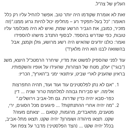
העליון של צה"ל.
זאת לא אומרת שקודמו היה יותר טוב. אפשר להחיל עליו רק כלל
האומר: "כל בעל-תפקיד רע – מחליפו יכול להיות גרוע ממנו."(זה
מזכיר, כמובן, את הגביר הרשע שמת, ואיש לא היה מוכלומר עליו
טובות, כפי שנדרש בהספד. לבסוף התנדב מישהו להספידו
ואמר: כולנו יודעים שהאיש היה רשע מרושע, גזלן וקמצן, אבל
בהשוואה לבנו הוא היה מלאך!")
עוד לפני שהספיק לפשוט את מדיו, שיחרר הרמטכ"ל היוצא, משנ
("בוגי") יעלון, מטח של הצהרות, שהעידו על אופיו והשקפותיו.
בראיון שהעניק לארי שביט, עיתונאי ימני ב"הארץ", הכריז:
"אם לא נתן לפלסטינים עוד ועוד ועוד, תהיה התפרצות
אלימה. יש סבירות גבוהה למלחמת טרור שניה … דין
כפר-סבא יהיה כדין שדרות. גם תל-אביב וירושלים."
"מה יהיה אחרי ההתנתקות? … פיגועים מכל הסוגים, ירי,
מטענים, מתאבדים, מרגמות, קסאם … יצאתם מעזה?
שקט. תצאו מיהודה ושומרון? יהיה שקט. תצאו מתל-אביב,
בכלל יהיה שקט … (הצד הפלסטיני) מדבר על צפת ועל