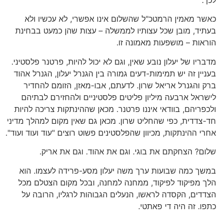
לכך.
כאשר מאמין הרמטכ"ל שהשלום אינו אפשרי, לא עכשיו ולא
בעתיד, מובן שכל עצותיו לממשלה – עצות שהן כמעט בבחינת
הוראות – מושפעות מאמונה זו.
מדבריו של יעלון נובע שאין, וגם לא יכול להיות, פרטנר פלסטיני.
בעניין זה יש תמימות-דעים גמורה בין הגנרל יעלון, הגנרל אהוד
ברק והגנרל אריאל שרון. לדעתם, אבו-מאזן, הזומם להחדיר
לישראל ארבעה מיליון פליטים פלסטיניים ולהחזירם לבתיהם
ולכפריהם, בוודאי איננו פרטנר. מכאן שההינתקות צריכה להיות
חד-צדדית, כפי שהחליט שרון. מכאן גם שאין מקום למהלך מדיני
אחרי ההינתקות, מכיוון שהפלסטינים פשוט רוצים "עוד ועוד ועוד".
שלום? הצחקתם את בוגי. וגם את אהוד. וגם את אריק.
במשך כמה שבועות ערך משה יעלון מסע-פרידה לעצמו. הוא
הלך מפיקוד לפיקוד, ממחנה למחנה, ובכל מקום הצטלם מכל
הצדדים, הקסדה לראשו, הנעלים הגבוהות לרגליו, הרובה על
כתפו. זה היה די פאתטי.