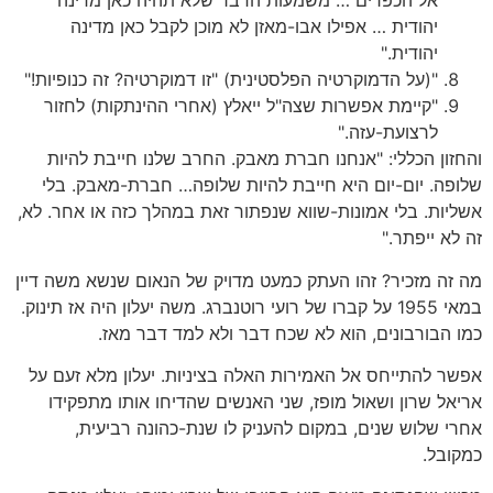
אל הכפרים … משמעות הדבר שלא תהיה כאן מדינה
יהודית … אפילו אבו-מאזן לא מוכן לקבל כאן מדינה
יהודית."
"(על הדמוקרטיה הפלסטינית) "זו דמוקרטיה? זה כנופיות!"
"קיימת אפשרות שצה"ל ייאלץ (אחרי ההינתקות) לחזור
לרצועת-עזה."
והחזון הכללי: "אנחנו חברת מאבק. החרב שלנו חייבת להיות
שלופה. יום-יום היא חייבת להיות שלופה… חברת-מאבק. בלי
אשליות. בלי אמונות-שווא שנפתור זאת במהלך כזה או אחר. לא,
זה לא ייפתר."
מה זה מזכיר? זהו העתק כמעט מדויק של הנאום שנשא משה דיין
במאי 1955 על קברו של רועי רוטנברג. משה יעלון היה אז תינוק.
כמו הבורבונים, הוא לא שכח דבר ולא למד דבר מאז.
אפשר להתייחס אל האמירות האלה בציניות. יעלון מלא זעם על
אריאל שרון ושאול מופז, שני האנשים שהדיחו אותו מתפקידו
אחרי שלוש שנים, במקום להעניק לו שנת-כהונה רביעית,
כמקובל.