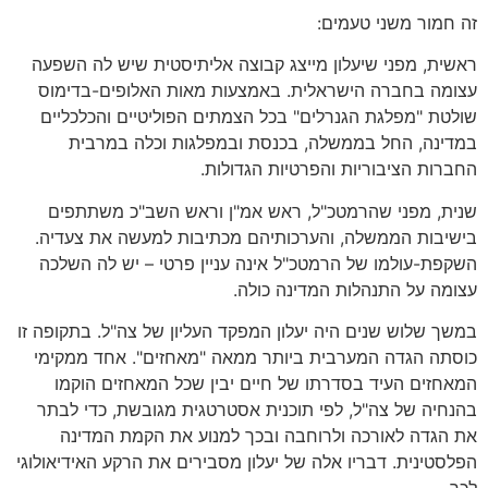
זה חמור משני טעמים:
ראשית, מפני שיעלון מייצג קבוצה אליתיסטית שיש לה השפעה
עצומה בחברה הישראלית. באמצעות מאות האלופים-בדימוס
שולטת "מפלגת הגנרלים" בכל הצמתים הפוליטיים והכלכליים
במדינה, החל בממשלה, בכנסת ובמפלגות וכלה במרבית
החברות הציבוריות והפרטיות הגדולות.
שנית, מפני שהרמטכ"ל, ראש אמ"ן וראש השב"כ משתתפים
בישיבות הממשלה, והערכותיהם מכתיבות למעשה את צעדיה.
השקפת-עולמו של הרמטכ"ל אינה עניין פרטי – יש לה השלכה
עצומה על התנהלות המדינה כולה.
במשך שלוש שנים היה יעלון המפקד העליון של צה"ל. בתקופה זו
כוסתה הגדה המערבית ביותר ממאה "מאחזים". אחד ממקימי
המאחזים העיד בסדרתו של חיים יבין שכל המאחזים הוקמו
בהנחיה של צה"ל, לפי תוכנית אסטרטגית מגובשת, כדי לבתר
את הגדה לאורכה ולרוחבה ובכך למנוע את הקמת המדינה
הפלסטינית. דבריו אלה של יעלון מסבירים את הרקע האידיאולוגי