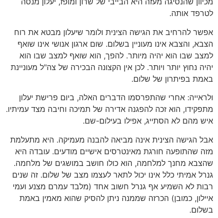
מכיוון שהנסיגה מעזה היא הבייבי של שרון ומופז, יעלון מנסה
לטרפד אותה.
אפשר להרחיב את הגישה הצינית ולומר שיעלון מבטא את רוח
הצבא, והצבא אינו מעוניין בשלום. שום ארגון אנושי אינו שואף
למצב שבו הוא יהיה מיותר. להפך, הוא שואף למצב שבו הוא
יהיה נחוץ יותר ויותר. לכן אין הקצונה הבכירה של צה"ל מעוניינת
באמת בפיתרון של שלום.
ולראייה: אחרי שהתפרסמו הדברים האלה, ביום פרישת יעלון
מתפקידו, הוא זכה להפגנה אדירה של תמיכה וחיבה מצד עמיתיו.
איש מהם לא הסתייג, אפילו בעילום-שם.
אבל הגישה הצינית אינה מביאה להבנה מעמיקה. היא מתעלמת
מזה שהתופעה חורגת מאינטרסים אישיים מודעים. עובדה היא
שהצבא מחנך למלחמה, הוא כולו חושב במושגים של מלחמה.
גנרל אמיתי כלל אינו יכול לתאר לעצמו מצב של שלום. זה שנים
רבות לא השמיע אף גנרל חשוב אחד (מלבד עמרם מצנע ועמי
איילון, כמובן) הכרזה שממנה ניתן להסיק שהוא מאמין באמת
בשלום.