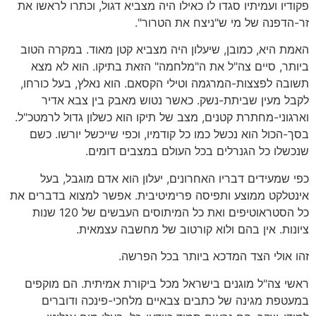
פקודיו ועמיתיו סגדו לו כאילו היה מצביא דגול, וכתרו לראשו את
זר-הדפנה של מי ש"ניצח את הטרור".
האמת היא, כמובן, שיעלון היה מצביא קטן מאוד. במקרה הטוב
ביותר, סיים צה"ל את ה"מלחמה" הזאת בתיקו. הוא לא מצא
תשובה לפצצות-המרגמה וטילי הקסאם. הוא נאלץ, בעל כורחו,
לקבל מעין שביתת-נשק. כאשר נטוש מאבק בין צבא אדיר
וארגוני-מחתרת קטנים, מצב של תיקו הוא כשלון גדול לרמטכ"ל.
בסך-הכול הוא נכשל כמו כל קודמיו, וכפי שייכשל יורשו. כשם
שנכשלו כל הגנרלים בכל העולם במצבים דומים.
כפי שמעידים דבריו האחרונים, יעלון הוא אדם מוגבל, בעל
אינטלקט ממוצע ותפיסה פרימיטיבית. אפשר למצוא בדברים את
כל הסטראוטיפים ואת כל המיתוסים העבשים של 120 שנות
ציונות. אין בהם ולוא קורטוב של מחשבה עצמאית.
זהו אולי הצד המדכא ביותר בכל הפרשה.
ראשי צה"ל מוגנים בישראל מכל ביקורת אמיתית. הם מוקפים
במעטפת מגינה של כתבים צבאיים מלחכי-פינכה ודוברים