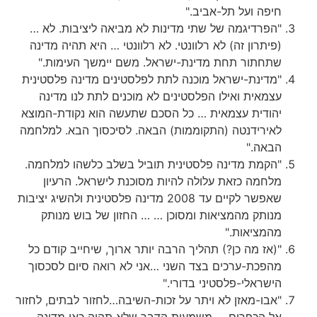
חיפה ועל תל-אביב."
"הפרדיגמה של שתי מדינות לא מביאה ליציבות. לא …
(פיתרון זה) לא רלוונטי. לא רלוונטי … היא תהיה מדינה
שתחתור תחת מדינת-ישראל. משם יימשך העימות."
"מדינת-ישראל מוכנה לתת לפלסטינים מדינה פלסטינית
עצמאית ואילו הפלסטינים לא מוכנים לתת לנו מדינה
יהודית עצמאית … כל הסכם שתעשה הוא נקודת-המוצא
לאירידנטה (התקוממות) הבאה. לסיכסוך הבא. למלחמה
הבאה."
"הקמת מדינה פלסטינית תוביל בשלב כלשהו למלחמה.
מלחמה כזאת עלולה להיות מסוכנת לישראל. הרעיון
שאפשר לקיים עד 2008 מדינה פלסטינית ולהשיג יציבות
מנותק מהמציאות ומסוכן … … החזון של בוש מנותק
מהמציאות."
"(אז מה כן?) תהליך הרבה יותר ארוך, שיחייב קודם כל
מהפכת-ערכים בצד השני …אני לא רואה סיום לסכסוך
הישראלי-פלסטיני בדורי."
"אבו-מאזן לא ויתר על זכות-השיבה…לחזור לבתים, לחזור