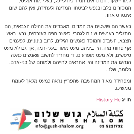
למודי-שקר. הם נראים תמיד כיודעי-כל, בעלי מוח אנליטי,
המסורים בלב ובנפש לביטחון המדינה ולעתידה, ואין להם שום
אינטרס אחר.
כאשר הם פושטים את המדים ומאבדים את ההילה הצבאית, הם
מתגלים כאנשים שונים לגמרי. כאשר הפכו לאזרחים, נראו ראשי
הצבא, השב"כ והמוסד כאנשים רגילים, לרוב בינוניים, לפעמים
אף פחות מזה. היו ביניהם מעט מאוד בעלי-רמה, אך גם לא מעט
טיפשים, ולא מעט מופרעים. די מחריד לחשוב שאנשים כאלה
הנהיגו את המדינה והיו אחראים לחייהם ולמותם של בני-אדם.
כלומר, שלנו.
ומפחידה מאוד המחשבה שהפריץ נראה כמעט מלאך לעומת
ממשיכו.
תוייג
History He