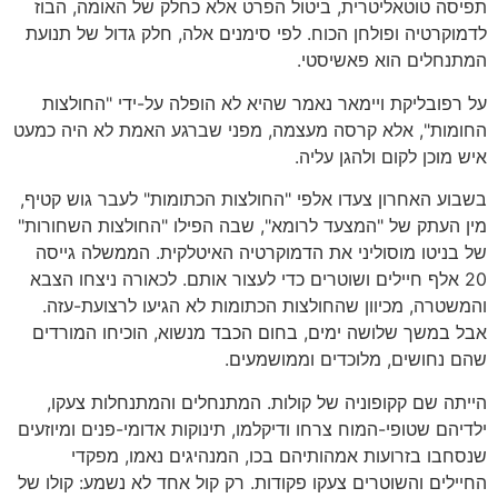
תפיסה טוטאליטרית, ביטול הפרט אלא כחלק של האומה, הבוז
לדמוקרטיה ופולחן הכוח. לפי סימנים אלה, חלק גדול של תנועת
המתנחלים הוא פאשיסטי.
על רפובליקת ויימאר נאמר שהיא לא הופלה על-ידי "החולצות
החומות", אלא קרסה מעצמה, מפני שברגע האמת לא היה כמעט
איש מוכן לקום ולהגן עליה.
בשבוע האחרון צעדו אלפי "החולצות הכתומות" לעבר גוש קטיף,
מין העתק של "המצעד לרומא", שבה הפילו "החולצות השחורות"
של בניטו מוסוליני את הדמוקרטיה האיטלקית. הממשלה גייסה
20 אלף חיילים ושוטרים כדי לעצור אותם. לכאורה ניצחו הצבא
והמשטרה, מכיוון שהחולצות הכתומות לא הגיעו לרצועת-עזה.
אבל במשך שלושה ימים, בחום הכבד מנשוא, הוכיחו המורדים
שהם נחושים, מלוכדים וממושמעים.
הייתה שם קקופוניה של קולות. המתנחלים והמתנחלות צעקו,
ילדיהם שטופי-המוח צרחו ודיקלמו, תינוקות אדומי-פנים ומיוזעים
שנסחבו בזרועות אמהותיהם בכו, המנהיגים נאמו, מפקדי
החיילים והשוטרים צעקו פקודות. רק קול אחד לא נשמע: קולו של