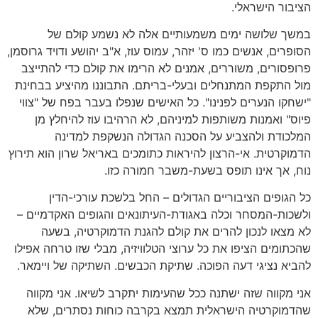
הציבור הישראלי.
במשך שלושה ימים משמעותיים אלה לא נשמע קולם של
הסופרים, אנשים כמו ס' יזהר, עמוס עוז, א"ב יהושע ודויד גרוסמן,
פרופסורים, משוררים, אמנים לא הרימו את קולם כדי להתייצב
מול התקפת המתנחלים ובעלי-בריתם. התבוננו מהיציע בבחינת
"ישחקו הנערים לפנינו". כל האישים שנפלו בעבר בפח של "צווי
פיוס" ואמנות משותפות למיניהם, לא הרהיבו עוז להיחלץ מן
המלכודת ולהצביע על הסכנה הגדולה הנשקפת למדינה
הדמוקרטית. אי-הרצון להיראות כתומכים באריאל שרון הוא תירוץ
נוח, אך אינו תופס בשעת-משבר חמורה כזו.
כל הגופים הציבוריים הגדולים – החל בלשכת עורכי-הדין
ולשכות-המסחר וכלה באגודת-העיתונאים והגופים האקדמיים –
לא מצאו לנכון להרים את קולם להגנת הדמוקרטיה, בשעה
שהכתומים הציפו את כל ערוצי הטלוויזיה, מבלי שזו טרחה אפילו
להביא נציגי דעה הפוכה. שתיקת הכבשים. השתיקה של ויימאר.
אני מקווה שזה ישתנה ככל שהעימות יתקרב לשיאו. אני מקווה
שהדמוקרטיה הישראלית תמצא בקרבה כוחות נסתרים, שלא