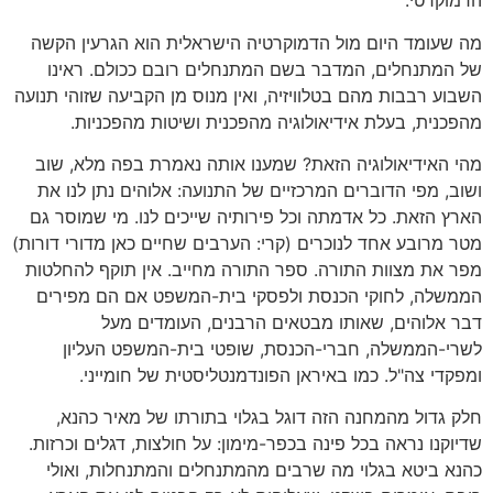
הדמוקרטי.
מה שעומד היום מול הדמוקרטיה הישראלית הוא הגרעין הקשה
של המתנחלים, המדבר בשם המתנחלים רובם ככולם. ראינו
השבוע רבבות מהם בטלוויזיה, ואין מנוס מן הקביעה שזוהי תנועה
מהפכנית, בעלת אידיאולוגיה מהפכנית ושיטות מהפכניות.
מהי האידיאולוגיה הזאת? שמענו אותה נאמרת בפה מלא, שוב
ושוב, מפי הדוברים המרכזיים של התנועה: אלוהים נתן לנו את
הארץ הזאת. כל אדמתה וכל פירותיה שייכים לנו. מי שמוסר גם
מטר מרובע אחד לנוכרים (קרי: הערבים שחיים כאן מדורי דורות)
מפר את מצוות התורה. ספר התורה מחייב. אין תוקף להחלטות
הממשלה, לחוקי הכנסת ולפסקי בית-המשפט אם הם מפירים
דבר אלוהים, שאותו מבטאים הרבנים, העומדים מעל
לשרי-הממשלה, חברי-הכנסת, שופטי בית-המשפט העליון
ומפקדי צה"ל. כמו באיראן הפונדמנטליסטית של חומייני.
חלק גדול מהמחנה הזה דוגל בגלוי בתורתו של מאיר כהנא,
שדיוקנו נראה בכל פינה בכפר-מימון: על חולצות, דגלים וכרזות.
כהנא ביטא בגלוי מה שרבים מהמתנחלים והמתנחלות, ואולי