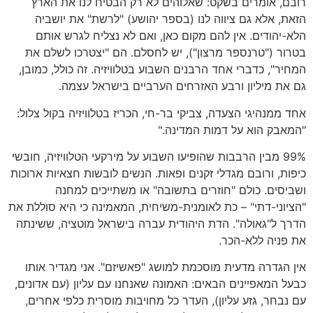
רובם, אומרים בשקט: שאלוהים לא רק הבטיח לנו את הארץ
הזאת, אלא גם ציווה לנו (בספר יהושע) "לרשת" את יושביה
הלא-יהודים. אין להם מקום כאן, ואם לא נצליח לגרש אותם
בטרור ("טרנספר מרצון"), יש לחסלם. הם "יצטרכו לשלם את
המחיר", כדברי אחד הרבנים השבוע בטלוויזיה. זה כולל, כמובן,
גם את מיליון ורבע האזרחים הערביים בישראל עצמה.
אחד ממנהיגי הצעדה, צביקי בר-חי, הכריז בטלוויזיה בקול צלול:
"המאבק הוא על דמות המדינה."
99% מבין הרבבות שהופיעו השבוע על מירקעי הטלוויזיה, חובשי
כיפות, ורובם מגדלי זקנים ופאות. הנשים לובשות חצאיות ארוכות
ושביסים. כולם "חוזרים בתשובה" או משתייכים למחנה
"הציוני-דתי" – כת לאומנית-משיחית, המאמינה כי היא סוללת את
הדרך ל"גאולה". הדת היהודית עברה בישראל מוטציה, ששינתה
את פניה ללא-הכר.
אין הגדרה מדעית מוסכמת למושג "פאשיזם". אני מגדיר אותו
כבעל המאפיינים הבאים: האמונה שאנחנו עם עליון (עם אדונים,
עם נבחר, גזע עליון), העדר כל מחויבות מוסרית כלפי אחרים,