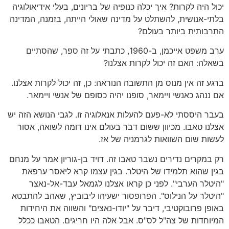
יכול היה לקרות? איך יכלה כנופיה של בריונים, בעלי אידיאולוגיה
בלתי-אנושית, להשתלט על מדינה שאולי הייתה, בזמנה, המדינה
התרבותית ביותר בעולם?
ערב משפט אייכמן, ב-1960, כתבתי על זה ספר, שהסתיים
בשאלה: האם זה יכול לקרות אצלנו?
ברגע זה אין מנוס מן התשובה הנוראה: כן, זה יכול לקרות אצלנו.
אם ננהג כאנשי ויימאר, סופנו יהיה כסופם של אנשי ויימאר.
בעבר היססתי לא-פעם להעלות אנאלוגיה זו. לגבי הנושא הזה יש
אצלנו טאבו. מכיוון ששום דבר בעולם אינו דומה לשואה, אסור
לעשות שום השוואות לגרמניה של אז.
רק במקרים נדירים נשבר טאבו זה. דויד בן-גוריון אמר על מנחם
בגין שהוא תלמידו של היטלר. בגין עצמו קרא ליאסר ערפאת
"היטלר הערבי". לפני כן קראו אצלנו לגמאל עבד-אל-נאצר
"היטלר על הנילוס". הפרופסור ישעיהו ליבוביץ, שאהב להתבטא
באופן פרובוקטיבי, דיבר על "יודו-נאצים" והשווה את היחידות
המיוחדות של צה"ל לס"ס. אבל אלה היו חריגים. הטאבו ככלל