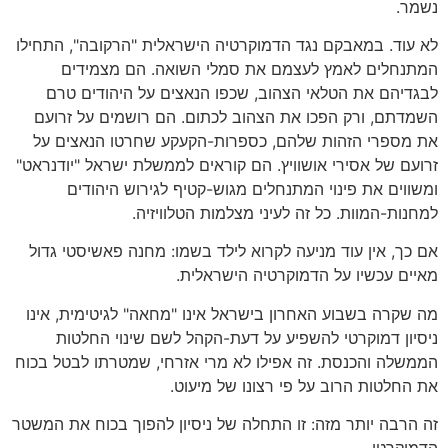
נשמר.
לא עוד. במאבקם נגד הדמוקרטיה הישראלית "הרקובה", התחילו
המתנחלים לאמץ לעצמם את סמלי השואה. הם מצמידים
לבגדיהם את הטלאי הצהוב, שכפו הנאצים על היהודים טרם
השמדתם, ורק הפכו את הצהוב לכתום. הם רושמים על זרועם
את מספרי הזהות שלהם, כספרות-הקעקע שחרטו הנאצים על
זרועם של אסירי אושוויץ. הם קוראים לממשלת ישראל "יודנראט"
ומשווים את פינוי המתנחלים מגוש-קטיף לגירוש היהודים
למחנות-המוות. כל זה לעיני מצלמות הטלוויזיה.
אם כך, אין עוד מניעה לקרוא לילד בשמו: מחנה פאשיסטי גדול
מאיים עכשיו על הדמוקרטיה הישראלית.
מה שקרה בשבוע האחרון בישראל אינו "מחאה" לגיטימית, אינו
ניסיון דמוקרטי להשפיע על דעת-הקהל לשם שינוי החלטות
הממשלה והכנסת. זה אפילו לא מרי אזרחי, שמטרתו לבטל בכוח
את החלטות הרוב על פי רצונו של מיעוט.
זה הרבה יותר מזה: זו התחלה של ניסיון להפוך בכוח את המשטר