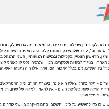
כוד דמה לקרב בין שני לודרים בזירה הרומאית. מה גם שחלק מחב
טיאריוס", לודר שלבש רק כותונת קלה והיה מצויד ברשת ובקילשו
ומגן. הראשון הצטיין בקלילות וגמישות תנועותיו, השני התנהל ב
רון, בניגוד לציפיות ולסקרים. מכיוון שנתניהו נקט קו לאומני קיצ
ל בין השניים, אם בכלל יש כזה, הוא זעיר. אילו היה נתניהו ראש-המ
לום – תלוי בקהל שאליו הוא פונה. בעצרת האו"ם ומול האמריקאים 
הרות האלה שוות כקליפת השום – אין להאמין למילה של שרון, רק 
ות, מפציץ ועוצר.
יש בו כדי להשפיע על סיכויי השלום. סתם דו-קרב בין שני לודרים ב