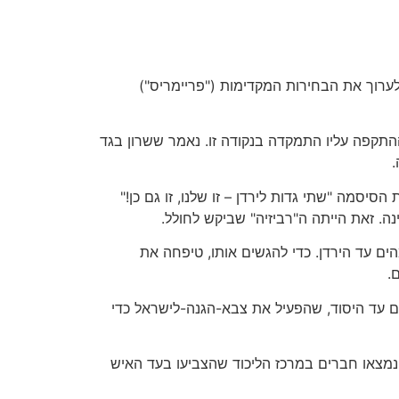
לערוך את הבחירות המקדימות ("פריימריס")
התקפה עליו התמקדה בנקודה זו. נאמר ששרון בגד
.
סטורית. הליכוד הוא הגילגול העכשווי של המפלגה הרביזיוניסטית, שנוסדה לפני 80 שנה תחת הסיסמה "שתי גדות לירדן – זו שלנו, זו גם כן!"
. זאת הייתה ה"רביזיה" שביקש לחולל.
ים עד הירדן. כדי להגשים אותו, טיפחה את
.
 של מפלגה זו במנהיג שעקר זה עתה 25 התנחלויות והחריב אותם עד היסוד, שהפעיל את צבא-הגנה-לישראל כדי
 – 52% נגד 48%. אך לא זה חשוב. מדהים שבכלל נמצאו חברים במרכז הליכוד שהצביעו בעד האיש