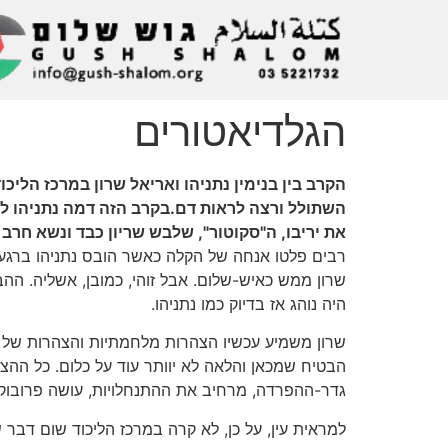
הגלדיאטורים
הקרב בין בנימין נתניהו ואריאל שרון במרכז הלי
השתולל ורצה לראות דם.בקרב הזה דמה נתניהו ל"ר
את יריבו, ה"סקוטור", שלבש שריון כבד ונשא חרב 
רבים פלטו אנחה של הקלה כאשר הובס נתניהו ברגע האח
שרון ממש כאיש-שלום. אבל זוהי, כמובן, אשליה. ההבד
היה נוהג אז בדיוק כמו נתניהו.
שרון משמיע עכשיו הצהרות מלחמתיות והצהרות של ש
הבטיח שמכאן והלאה לא יוותר עוד על כלום. כל ההצ
גדר-ההפרדה, מרחיב את ההתנחלויות, עושה פרובוקצי
למראית עין, על כן, לא קרה במרכז הליכוד שום דבר ש