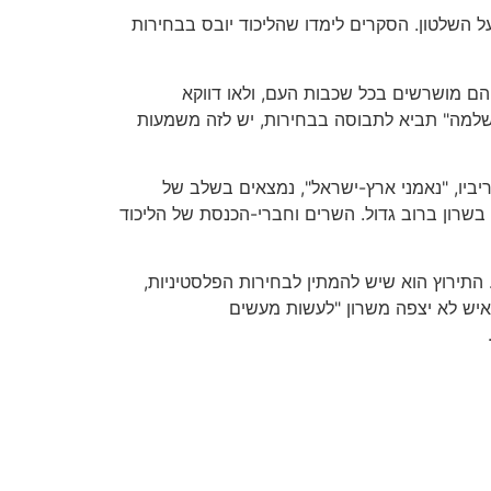
ל השלטון. הסקרים לימדו שהליכוד יובס בבחירות
עיירות במדינת-ישראל. הם מושרשים בכל שכבות העם, ולאו דווקא
השלמה" תביא לתבוסה בבחירות, יש לזה משמעות
יביו, "נאמני ארץ-ישראל", נמצאים בשלב של
י הסקרים, הם תומכים עכשיו בשרון ברוב גדול. השרים וחברי-הכנסת של הליכוד
 התירוץ הוא שיש להמתין לבחירות הפלסטיניות,
, כדי לדעת "עם מי יש לנו עסק". אחר-כך יבואו הבחירות בישראל, כנראה בנובמבר 2006, והרי איש לא יצפה משרון "לעשות מעשים