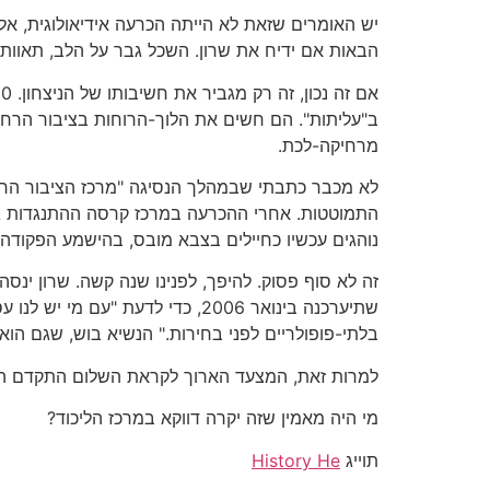
יש האומרים שזאת לא הייתה הכרעה אידיאולוגית, אלא
הבאות אם ידיח את שרון. השכל גבר על הלב, תאוות-ה
ב"עליתות". הם חשים את הלוך-הרוחות בציבור הרח
מרחיקה-לכת.
לא מכבר כתבתי שבמהלך הנסיגה "מרכז הציבור החזיק
נוהגים עכשיו כחיילים בצבא מובס, בהישמע הפקודה 
זה לא סוף פסוק. להיפך, לפנינו שנה קשה. שרון ינס
בלתי-פופולריים לפני בחירות." הנשיא בוש, שגם הוא ח
למרות זאת, המצעד הארוך לקראת השלום התקדם השב
מי היה מאמין שזה יקרה דווקא במרכז הליכוד?
תוייג
History He