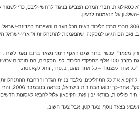
 כסאולוגית. חברי המרכז הצביעו בניגוד לרחשי-ליבם, כדי לשמור ע
שלטון על הנאמנות לרעיון.
אם זה נכון, זה רק מגביר את חשיבותו של הניצחון. 3060 חברי מרכז הליכוד באים מכל הערים וה
ב. ואם הם הגיעו למסקנה, שהנאמנות להתנחלויות ול"ארץ-ישראל 
 מעמד". עכשיו ברור שגם האגף הימני נשאר ברובו נאמן לשרון. יר
התמוטטות. אחרי ההכרעה במרכז קרסה ההתנגדות גם בקרב 100 אלף מתפקדי הליכוד. לפ
"כל אחד לעצמו!" – כל אחד מהם, בנפרד, זוחל לקאנוסה.
ה להקפיא את כל התהליכים, מלבד בניית הגדר והרחבת ההתנחלויות.
שתיערכנה בינואר 2006
יה פוליטית, בוודאי יבין זאת. הקיפאון עלול להביא לאסונות חדשים.
וע בצעד נוסף. צעד קטן, אבל צעד חשוב.