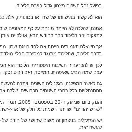
בפועל נחל השלום ניצחון גדול בזירת הליכוד.
הוא לא קשור באישיותו של שרון או בכוונותיו, אלא ב
אמנם, להלכה לא הייתה מונחת על כף המאזניים שום א
לתפקיד יו"ר הליכוד כבר בחודש הבא, או לקיים אותן 
אך השאלה האמיתית הייתה אם להדיח את שרון, מפני
בדרך הליכוד, שהליכוד מתנגד למסירת חבלי-מולדת ל
עצם שמה הביע שאיפה זו. המייסד, זאב ז'בוטינסקי
גם כאשר המפלגה, בגלגוליה השונים, ויתרה למעשה ע
ההתנחלויות בכל רחבי השטחים הכבושים, שללה את ע
"לגרש יהודים" ושוויתר רשמית על חלק של ארץ-ישראל
שעשה זאת.