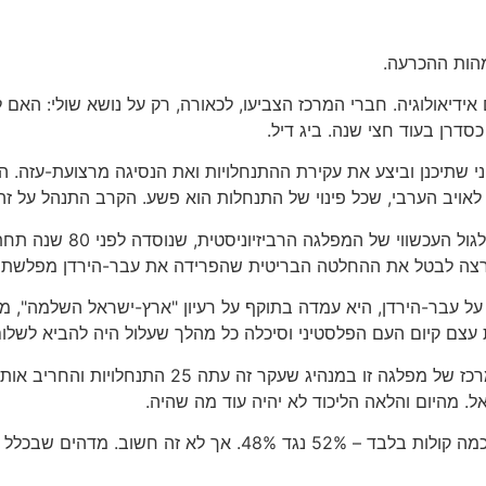
מהות ההכרעה.
ידיאולוגיה. חברי המרכז הצביעו, לכאורה, רק על נושא שולי: האם 
כסדרן בעוד חצי שנה. ביג דיל.
 שתיכנן וביצע את עקירת ההתנחלויות ואת הנסיגה מרצועת-עזה. ה
אויב הערבי, שכל פינוי של התנחלות הוא פשע. הקרב התנהל על זה
לכן יש להכרעה זו חשיבות הי
, רצה לבטל את ההחלטה הבריטית שהפרידה את עבר-הירדן מפלשתינה
ל עבר-הירדן, היא עמדה בתוקף על רעיון "ארץ-ישראל השלמה", מה
צם קיום העם הפלסטיני וסיכלה כל מהלך שעלול היה להביא לשלום
והנה, ביום שני זה, ה-26 בספטמבר 2005, תמך המרכז
. מהיום והלאה הליכוד לא יהיה עוד מה שהיה.
יש המזלזלים בניצחון זה משום שהושג של חודם של כמה קולות בלבד