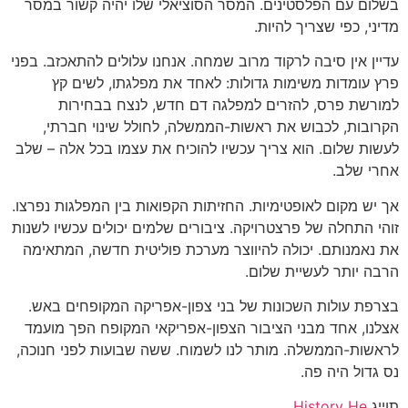
בשלום עם הפלסטינים. המסר הסוציאלי שלו יהיה קשור במסר
מדיני, כפי שצריך להיות.
עדיין אין סיבה לרקוד מרוב שמחה. אנחנו עלולים להתאכזב. בפני
פרץ עומדות משימות גדולות: לאחד את מפלגתו, לשים קץ
למורשת פרס, להזרים למפלגה דם חדש, לנצח בבחירות
הקרובות, לכבוש את ראשות-הממשלה, לחולל שינוי חברתי,
לעשות שלום. הוא צריך עכשיו להוכיח את עצמו בכל אלה – שלב
אחרי שלב.
אך יש מקום לאופטימיות. החזיתות הקפואות בין המפלגות נפרצו.
זוהי התחלה של פרצטרויקה. ציבורים שלמים יכולים עכשיו לשנות
את נאמנותם. יכולה להיווצר מערכת פוליטית חדשה, המתאימה
הרבה יותר לעשיית שלום.
בצרפת עולות השכונות של בני צפון-אפריקה המקופחים באש.
אצלנו, אחד מבני הציבור הצפון-אפריקאי המקופח הפך מועמד
לראשות-הממשלה. מותר לנו לשמוח. ששה שבועות לפני חנוכה,
נס גדול היה פה.
תוייג
History He