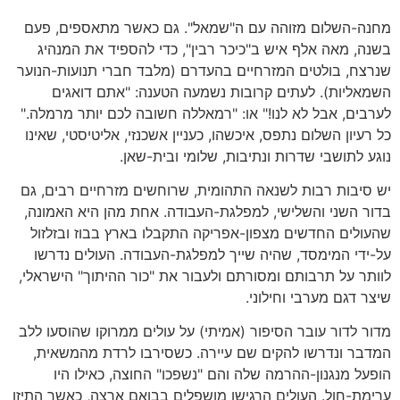
מחנה-השלום מזוהה עם ה"שמאל". גם כאשר מתאספים, פעם
בשנה, מאה אלף איש ב"כיכר רבין", כדי להספיד את המנהיג
שנרצח, בולטים המזרחיים בהעדרם (מלבד חברי תנועות-הנוער
השמאליות). לעתים קרובות נשמעה הטענה: "אתם דואגים
לערבים, אבל לא לנו!" או: "רמאללה חשובה לכם יותר מרמלה."
כל רעיון השלום נתפס, איכשהו, כעניין אשכנזי, אליטיסטי, שאינו
נוגע לתושבי שדרות ונתיבות, שלומי ובית-שאן.
יש סיבות רבות לשנאה התהומית, שרוחשים מזרחיים רבים, גם
בדור השני והשלישי, למפלגת-העבודה. אחת מהן היא האמונה,
שהעולים החדשים מצפון-אפריקה התקבלו בארץ בבוז ובזלזול
על-ידי המימסד, שהיה שייך למפלגת-העבודה. העולים נדרשו
לוותר על תרבותם ומסורתם ולעבור את "כור ההיתוך" הישראלי,
שיצר דגם מערבי וחילוני.
מדור לדור עובר הסיפור (אמיתי) על עולים ממרוקו שהוסעו ללב
המדבר ונדרשו להקים שם עיירה. כשסירבו לרדת מהמשאית,
הופעל מנגנון-ההרמה שלה והם "נשפכו" החוצה, כאילו היו
ערימת-חול. העולים הרגישו מושפלים בבואם ארצה, כאשר התיזו