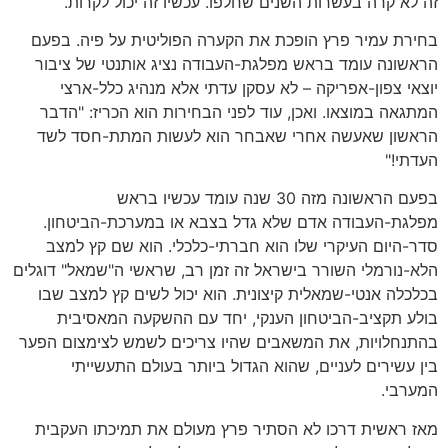
זה לא קרה בעשרות השנים שחלפו. עכשיו זה יכול לקרות.
בחירת עמיר פרץ הופכת את הקערה הפוליטית על פיה. בפעם
הראשונה עומד בראש מפלגת-העבודה נציג אותנטי של ציבור
יוצאי צפון-אפריקה – לא עסקן עדתי אלא מנהיג כלל-ארצי
המתגאה במוצאו. ואכן, עוד לפני הבחירות הוא הכריז: "הדבר
הראשון שאעשה אחרי שאבחר הוא לעשות המתת-חסד לשד
העדתי!"
בפעם הראשונה מזה 30 שנה עומד עכשיו בראש
מפלגת-העבודה אדם שלא גדל בצבא או במערכת-הביטחון.
סדר-היום העיקרי שלו הוא חברתי-כלכלי. הוא שם קץ למצב
הלא-נורמלי השורר בישראל זה זמן רב, שראשי ה"שמאל" דוגלים
בכלכלה אנטי-שמאלית קיצונית. הוא יכול לשים קץ למצב שבו
בולע תקציב-הביטחון הענקי, יחד עם ההשקעה המאסיבית
בהתנחלויות, את המשאבים שהיו צריכים לשמש לצימצום הפער
בין עשירים לעניים, שהוא הגדול ביותר בעולם התעשייתי
המערבי.
מאז ראשית דרכו לא הסתיר פרץ מעולם את תמיכתו העקבית