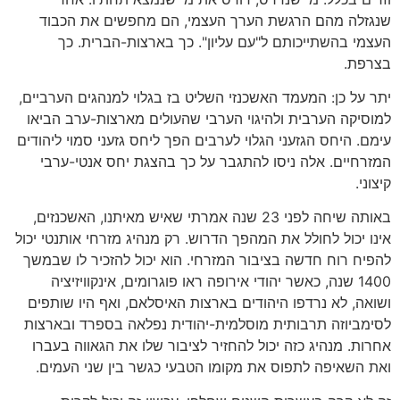
שנגזלה מהם הרגשת הערך העצמי, הם מחפשים את הכבוד
העצמי בהשתייכותם ל"עם עליון". כך בארצות-הברית. כך
בצרפת.
יתר על כן: המעמד האשכנזי השליט בז בגלוי למנהגים הערביים,
למוסיקה הערבית ולהיגוי הערבי שהעולים מארצות-ערב הביאו
עימם. היחס הגזעני הגלוי לערבים הפך ליחס גזעני סמוי ליהודים
המזרחיים. אלה ניסו להתגבר על כך בהצגת יחס אנטי-ערבי
קיצוני.
באותה שיחה לפני 23 שנה אמרתי שאיש מאיתנו, האשכנזים,
אינו יכול לחולל את המהפך הדרוש. רק מנהיג מזרחי אותנטי יכול
להפיח רוח חדשה בציבור המזרחי. הוא יכול להזכיר לו שבמשך
1400 שנה, כאשר יהודי אירופה ראו פוגרומים, אינקוויזיציה
ושואה, לא נרדפו היהודים בארצות האיסלאם, ואף היו שותפים
לסימביוזה תרבותית מוסלמית-יהודית נפלאה בספרד ובארצות
אחרות. מנהיג כזה יכול להחזיר לציבור שלו את הגאווה בעברו
ואת השאיפה לתפוס את מקומו הטבעי כגשר בין שני העמים.