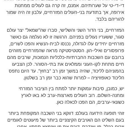
די-די-טי על שערותיהם. אמנם, זה קרה גם לעולים ממחנות
אירופה, אך בתודעת בני-העולים המזרחיים, עלבון זה היה שמור
להוריהם בלבד.
המזרחיים, בני הדור השני והשלישי, סברו שה"שמאל" יצר עולם
סגור, ששעריו נעולים בפניהם. הרגשה זו לא נעלמה גם כאשר
מזרחיים יחידים עלו לגדולה, נכנסו לבית-הנשיא והפכו לשרים,
פרופסורים ואילי-הון. הסטטיסטיקה מראה שהמזרחיים מזוהים
ברובם עם השכבות החברתיות-כלכליות הנמוכות, שרבים מהם
חיים מתחת לקו-העוני וממלאים את בתי-הסוהר. לכן הצביעו
בהמוניהם לליכוד, שהיה במשך זמן רב "בחוץ". עד היום נתפס
הליכוד כאופוזיציה – למרות שהוא כבר זמן רב בשלטון.
יש, כמובן, סיבות עמוקות יותר למתח בין הציבור המזרחי
ומחנה-השלום. רוב העולים מארצות-ערב לא באו לארץ
כשונאי-ערבים, הם הפכו לכאלה כאן.
זוהי תופעה הידועה בעולם: דווקא בני השכבה המקופחת ביותר
בעם השליט הם האויבים הקיצוניים ביותר של מיעוטים לאומיים
וזרים בכלל. מי שנדרס, דורס את מי שנמצא תחתיו. אחרי