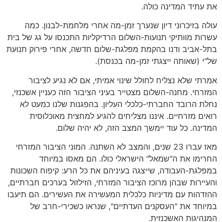
את עתיד המדינה כולה.
עולה בזיכרוני דיון שנערך זמן-מה אחרי מלחמת-לבנון. כמה
עשרות מוותיקי תנועות-השלום הרדיקליות התכנסו על גג של בית
בתל-אביב ודנו בהקמת מפלגת-שלום חדשה, אחרי פירוק תנועת
של"י (שאותה ייצגתי זמן-מה בכנסת).
אמרתי שלא נצליח לחולל שינוי אמיתי, אם לא נגיע לציבור
המזרחי. מחנה-השלום מצטייר בעיני הציבור הזה כעניין אשכנזי,
נחלת הרובד החברתי-כלכלי העליון. בהפגנות שלנו כמעט לא
רואים מזרחיים. איננו מצליחים להגיע למחצית מאוכלוסית
המדינה. כל עוד יימשך המצב הזה, לא יהיה שלום.
מאז עברו 23 שנים, והמצב לא השתנה. המוני הציבור המזרחי
החרימו את ה"שמאל" הישראלי כולו. הם מאסו במיוחד
במפלגת-העבודה, שייצגה בעיניהם את כל הרע: קיפוח השכונות
והעיירות שבהן מרוכז הציבור המזרחי, הזילזול בערכים חברתיים,
ההזדהות עם מדיניות כלכלית המעשירה את העשירים. הם תיעבו
במיוחד את "העסקנים העדתיים", שנראו כשכירי-חרב של
המנהיגות האשכנזית.