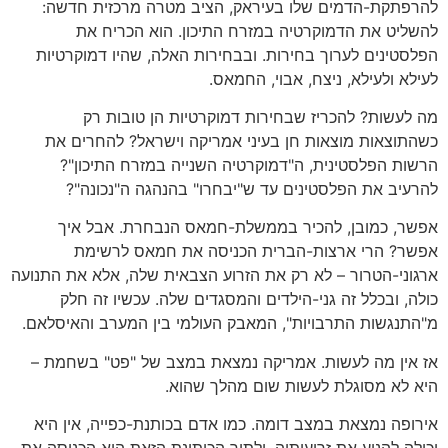
להרפתקת-הדמים שלו בעיראק, הציב מטרה מרכזית חדשה:
להשליט את הדמוקרטיה במזרח התיכון. הוא הכריח את
הפלסטינים לערוך בחירות. ובבחירות האלה, שהיו דמוקרטיות
לעילא ולעילא, ניצח, אבוי, החמאס.
מה לעשות? להכריז שבחירות דמוקרטיות הן טובות רק
כשהתוצאות מוצאות חן בעיני אמריקה וישראל? להחרים את
הרשות הפלסטינית, ה"דמוקרטיה השנייה במזרח התיכון"?
להרעיב את הפלסטינים עד ש"יבחרו" בהנהגה ה"נכונה"?
אפשר, כמובן, להכיר בממשלת-חמאס הנבחרת. אבל איך
אפשר? הרי ארצות-הברית הכניסה את חמאס לרשימת
ארגוני-הטרור – לא רק את הזרוע הצבאית שלה, אלא את התנועה
כולה, ובכלל זה גני-הילדים והמסגדים שלה. עכשיו זה חלק
מ"התנגשות התרבויות", המאבק העולמי בין המערב והאיסלאם.
אז אין מה לעשות. אמריקה נמצאת במצב של "פט" בשחמת –
היא לא מסוגלת לעשות שום מהלך שהוא.
אירופה נמצאת במצב דומה. כמו אדם בכותנת-כפייה, אין היא