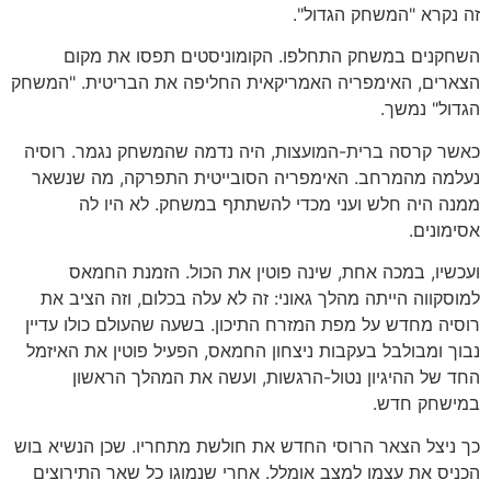
זה נקרא "המשחק הגדול".
השחקנים במשחק התחלפו. הקומוניסטים תפסו את מקום
הצארים, האימפריה האמריקאית החליפה את הבריטית. "המשחק
הגדול" נמשך.
כאשר קרסה ברית-המועצות, היה נדמה שהמשחק נגמר. רוסיה
נעלמה מהמרחב. האימפריה הסובייטית התפרקה, מה שנשאר
ממנה היה חלש ועני מכדי להשתתף במשחק. לא היו לה
אסימונים.
ועכשיו, במכה אחת, שינה פוטין את הכול. הזמנת החמאס
למוסקווה הייתה מהלך גאוני: זה לא עלה בכלום, וזה הציב את
רוסיה מחדש על מפת המזרח התיכון. בשעה שהעולם כולו עדיין
נבוך ומבולבל בעקבות ניצחון החמאס, הפעיל פוטין את האיזמל
החד של ההיגיון נטול-הרגשות, ועשה את המהלך הראשון
במישחק חדש.
כך ניצל הצאר הרוסי החדש את חולשת מתחריו. שכן הנשיא בוש
הכניס את עצמו למצב אומלל. אחרי שנמוגו כל שאר התירוצים