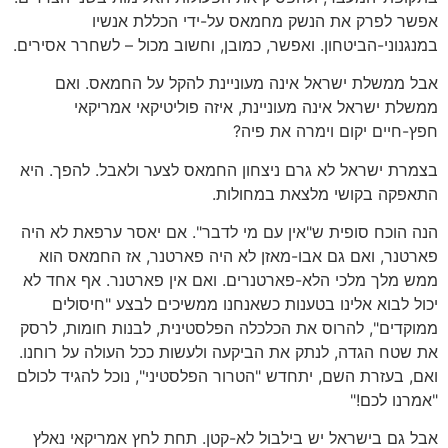
אפשר לפרק את הנשק מחמאס על-ידי הכללת אנשיו
במנגנוני-הביטחון. ואפשר, כמובן, וחשוב מכול – לשחרר אסירים.
אבל ממשלת ישראל אינה מעוניינת להקל על החמאס. ואם
ממשלת ישראל אינה מעוניינת, איזה פוליטיקאי אמריקאי
חפץ-חיים יקום וימרה את פיה?
בצמרת ישראל לא גרם ניצחון החמאס לצער ולאבל. להפך. היא
התאפקה בקושי מלצאת במחולות.
הנה הוכח סופית ש"אין עם מי לדבר". אם יאסר ערפאת לא היה
פארטנר, ואם גם אבו-מאזן לא היה פארטנר, אז החמאס הוא
ממש מלך מלכי הלא-פארטנרים. ואם אין פארטנר. אף אחד לא
יכול לבוא אלינו בטענות כשאנחנו ממשיכים לבצע "חיסולים
ממוקדים", להרוס את הכלכלה הפלסטינית, לבנות חומות, לרסק
את שטח הגדה, לנתק את הביקעה ולעשות ככל העולה על רוחנו.
ואם, בעזרת השם, יתחדש "הטרור הפלסטיני", נוכל להגיד לכולם
"אמרנו לכם!"
אבל גם בישראל יש בילבול לא-קטן. תחת לחץ אמריקאי נאלץ