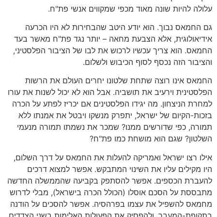
עלולה להיות שונה מאוד מכפי שמקווים אנשי פת"ח.
גם החמאס נבוך. הוא יודע היטב שהבחירות לא היו הכרעה
אידיאולוגית, אלא הצבעת מחאה – יותר נגד פת"ח מאשר בעד
החמאס. הוא צריך עכשיו לרכוש את לבו של הציבור הפלסטיני,
והציבור הזה נכסף לסוף הכיבוש ולשלום.
החמאס אינו רוצה שתחת שלטונו יחרים העולם את הרשות
הפלסטינית וירעיב את תושביה. אבל הוא לא יכול לשנות את עורו
למחרת הניצחון. מה יגידו הפלסטינים אם יכריז לפתע על הכרה
בזכות-הקיום של ישראל, יתפרק מנשקו ויבטל את אמנתו ללא
תמורה, כפי שדורשים ממנו? שמכר את נשמתו תמורה מנעמי
השלטון? שגם הוא מושחת כמו פת"ח?
אילו רצו ישראל ואמריקה להעלות את החמאס על דרך השלום,
היו מקילים עליו את השינוי המתבקש. אפשר למצוא דרכים
להעברת הכספים. אפשר להסתפק בקביעה שהממשלה החדשה
מתבססת על הסכם אוסלו (הכולל הכרה בישראל), מבלי לדרוש
מחמאס להשפיל את עצמו בפרהסיה. אפשר להסכים על הודנה
בתקופת-המעבר, ולהפסיק את הפעולות האלימות בשני הצדדים.