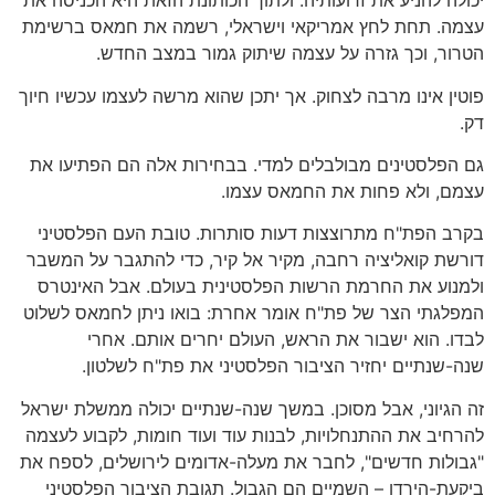
יכולה להניע את זרועותיה. ולתוך הכותונת הזאת היא הכניסה את
עצמה. תחת לחץ אמריקאי וישראלי, רשמה את חמאס ברשימת
הטרור, וכך גזרה על עצמה שיתוק גמור במצב החדש.
פוטין אינו מרבה לצחוק. אך יתכן שהוא מרשה לעצמו עכשיו חיוך
דק.
גם הפלסטינים מבולבלים למדי. בבחירות אלה הם הפתיעו את
עצמם, ולא פחות את החמאס עצמו.
בקרב הפת"ח מתרוצצות דעות סותרות. טובת העם הפלסטיני
דורשת קואליציה רחבה, מקיר אל קיר, כדי להתגבר על המשבר
ולמנוע את החרמת הרשות הפלסטינית בעולם. אבל האינטרס
המפלגתי הצר של פת"ח אומר אחרת: בואו ניתן לחמאס לשלוט
לבדו. הוא ישבור את הראש, העולם יחרים אותם. אחרי
שנה-שנתיים יחזיר הציבור הפלסטיני את פת"ח לשלטון.
זה הגיוני, אבל מסוכן. במשך שנה-שנתיים יכולה ממשלת ישראל
להרחיב את ההתנחלויות, לבנות עוד ועוד חומות, לקבוע לעצמה
"גבולות חדשים", לחבר את מעלה-אדומים לירושלים, לספח את
ביקעת-הירדן – השמיים הם הגבול. תגובת הציבור הפלסטיני