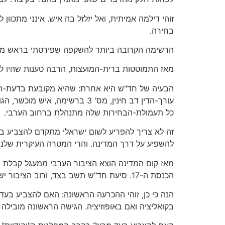
זוהי דילמה אמיתית, ואל יזלזל בה איש. אינני מתכו
בחירה.
הרשימה הקרובה ביותר להשקפה שפירטתי בראש מאמ
מאז התמוטטות ברית-המועצות, הרבה טענות שהיו לי ב
הבעיה של חד"ש היא אחרת: שהיא מקובעת בדעת-הקהל
עורך-הדין דב חינין, מס' 3 בר
כל תעמולת-הבחירות שלה מתנהלת ברחוב הערבי.
זה לא צריך להפריע לשום ישראלי מתקדם להצביע בעד
להשפיע על דרך המדינה. והרי המטרה העיקרית שלנו 
מאז קום המדינה הוצא הציבור הערבי ממעגל קבלת הה
הכנסת ה-17. סיעת חד"ש תשב בצד, ורוב הציבור ישתדל להתעלם ממנה.
הנה כי כן, זוהי ההכרעה הראשונה: האם להצביע בעד
בקואליציה ואם באופוזיציה. הגישה הראשונה מובילה