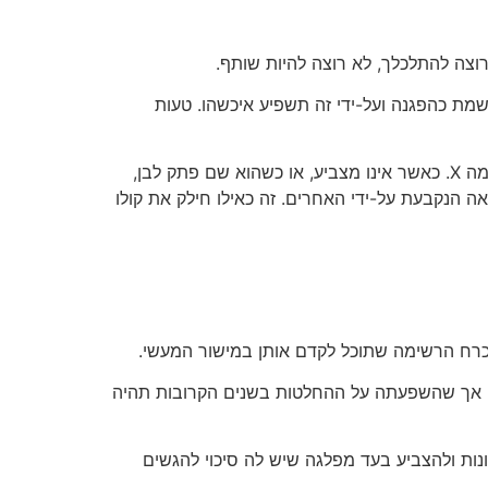
רוצה להתלכלך, לא רוצה להיות שותף.
מת כהפגנה ועל-ידי זה תשפיע איכשהו. טעות
זה פועל כך: כאשר אדם מצביע, הוא תומך ברשימה מסוימת. אם הוא מצביע בעד רשימה X, 100% של קולו הולכים לרשימה X. כאשר אינו מצביע, או כשהוא שם פתק לבן,
הנקבעת על-ידי האחרים. זה כאילו חילק את קולו
הכרח הרשימה שתוכל לקדם אותן במישור המעשי.
הם, אך שהשפעתה על ההחלטות בשנים הקרובות תהיה
ות ולהצביע בעד מפלגה שיש לה סיכוי להגשים