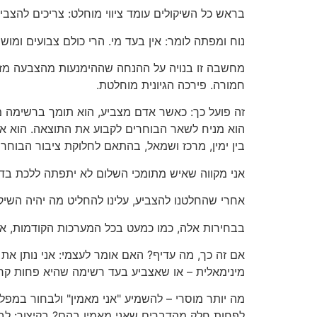
בראש כל השיקולים עומד ציווי מוחלט: צריכים להצביע
נוח ומפתה לומר: אין בעד מי. הרי כולם צבועים ומו
מחשבה זו בנויה על ההנחה שההימנעות מהצבעה מזיק
חמורה. פירכה הגיונית מוחלטת.
הוא מניח לשאר הבוחרים לקבוע את התוצאה. הוא אי
בין ימין, מרכז ושמאל, בהתאם לחלוקת ציבור הבוחרי
אני מקווה שאיש מתומכי השלום לא יתפתה ללכת בדרך
אחרי שהחלטנו להצביע, עלינו להחליט מה יהיה השיקו
בבחירות אלה, כמו כמעט בכל המערכות הקודמות, אנ
אם זה כך, מה עדיף? האם אומר לעצמי: אני נותן א
מינימאלית – או שאצביע בעד רשימה שהיא פחות קר
מה יותר מוסרי – להשמיע "אני מאמין" ולבחור במ
לפחות חלק מהדברים שאני מאמין בהם? בקיצור: לבחו