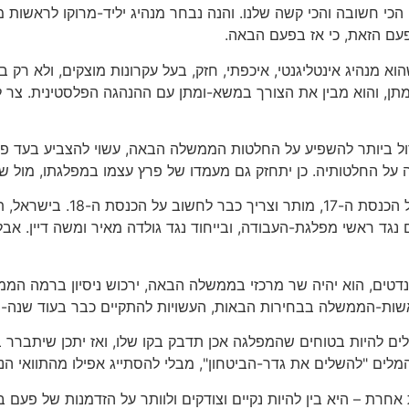
 חשובה והכי קשה שלנו. והנה נבחר מנהיג יליד-מרוקו לראשות מ
פעם הזאת, כי אז בפעם הבאה.
וא מנהיג אינטליגנטי, איכפתי, חזק, בעל עקרונות מוצקים, ולא רק
ומתן, והוא מבין את הצורך במשא-ומתן עם ההנהגה הפלסטינית. צר 
ול ביותר להשפיע על החלטות הממשלה הבאה, עשוי להצביע בעד פר
ל החלטותיה. כן יתחזק גם מעמדו של פרץ עצמו במפלגתו, מול שר
יש עוד שיקול המדבר בעד פרץ. גם
ם נגד ראשי מפלגת-העבודה, ובייחוד נגד גולדה מאיר ומשה דיין. א
מנדטים, הוא יהיה שר מרכזי בממשלה הבאה, ירכוש ניסיון ברמה ה
ראשות-הממשלה בבחירות הבאות, העשויות להתקיים כבר בעוד שנה-ש
ולים להיות בטוחים שהמפלגה אכן תדבק בקו שלו, ואז יתכן שיתברר ב
ים "להשלים את גדר-הביטחון", מבלי להסתייג אפילו מהתוואי הנו
רת – היא בין להיות נקיים וצודקים ולוותר על הזדמנות של פעם בכ