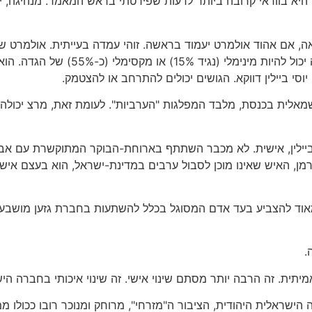
יא בוודאי קרובה ביותר לדעות שפירטתי בראש המאמר. מנהיגה, יוסי
 אם אהוד אולמרט יעמוד בראשה. זוהי עמדה בעייתית. אולמרט שוא
המערבית. מכיוון שאינו מצייר מפה מדויקת, סיפ
וסי ביילין דווקא. הגושים יכולים להתרחב או להצטמק.
אלית בכנסת, מלבד המפלגות "הערביות". לעומת זאת, מרצ יכולה 
 ביילין, אישית. לא מכבר השתתף בארוחת-הבוקר המתוקשרת עם אביגד
רמן, האיש שאינו מוכן לסבול ערבים במדינת-ישראל, הוא בעצם איש
מאוד להצביע בעד אדם המסוגל בכלל להשתעות בחברת גזען מושבע, ומ
.
ית. זה הרבה יותר מסתם שינוי אישי. זה שינוי איכותי בחברה הי
ישראלית היהודית, הציבור ה"מזרחי", מרוחק ומנוכר רובו ככולו מ