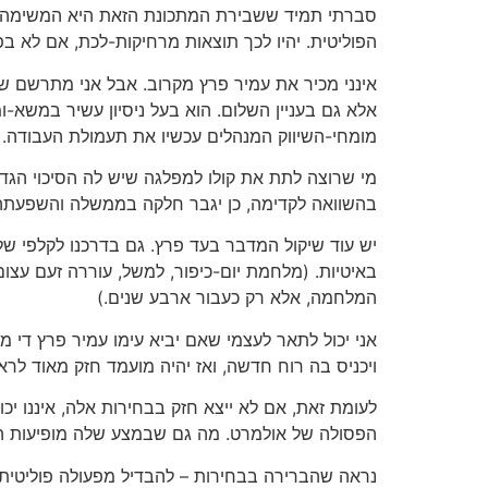
סברתי תמיד ששבירת המתכונת הזאת היא המשימה הכי
הפוליטית. יהיו לכך תוצאות מרחיקות-לכת, אם לא ב
אינני מכיר את עמיר פרץ מקרוב. אבל אני מתרשם שה
אלא גם בעניין השלום. הוא בעל ניסיון עשיר במשא-
מומחי-השיווק המנהלים עכשיו את תעמולת העבודה.
מי שרוצה לתת את קולו למפלגה שיש לה הסיכוי הגד
בהשוואה לקדימה, כן יגבר חלקה בממשלה והשפעתה ע
באיטיות. (מלחמת יום-כיפור, למשל, עוררה זעם עצו
המלחמה, אלא רק כעבור ארבע שנים.)
אני יכול לתאר לעצמי שאם יביא עימו עמיר פרץ די 
ויכניס בה רוח חדשה, ואז יהיה מועמד חזק מאוד ל
לעומת זאת, אם לא ייצא חזק בבחירות אלה, איננו יכ
הפסולה של אולמרט. מה גם שבמצע שלה מופיעות המל
נראה שהברירה בבחירות – להבדיל מפעולה פוליטית אח