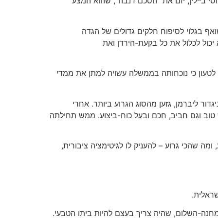
 ביילין, יזם את "הסכם ז'נבה", שהוא המצע
ף בגלוי לסיפוח חלקים גדולים של הגדה
וח זה יכול להיות מינימלי (נגיד 15%) או מקסימלי (כ-55%) של הגדה. הוא יכול לכלול את כל בקעת-הירדן ואת
לטעון כי נוכחותה בממשלה עשויה למתן את ממדי
ור ליברמן, גזען מהסוג הגרוע ביותר. אחרי
 טוב וגם חביב, חכם ובעל כוח-ביצוע. ממש תחילתה
ה שהכי גרוע – להעניק לו לגיטימציה ציבורית,
שראלית.
מחנה-השלום, שהיה צריך בעצם להיות ביתו הטבעי.