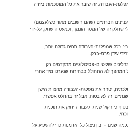
פלגת-העבודה. זה שובר את כל המוסכמות בזירה
 בעניינים חברתיים (שהם חשובים מאוד כשלעצמם)
לי שחלק זה של המסר הונמך, וכמעט הושתק, על-ידי
ץ. ככל שמפלגת-העבודה תהיה גדולה יותר,
ידי עידן פרס-ברק.
 בדרכנו לקלפי של הכנסת ה-17, מותר וצריך כבר לחשוב על הכנסת ה-18. בישראל, תהליכים פוליטיים-פסיכולוגיים מתקדמים רק
בל המהפך לא התחולל בבחירות שנערכו מיד אחרי
ממלכתית, יטהר את מפלגת-העבודה מהצוות הישן
נתיים. זה לא בטוח, אבל זה בהחלט אפשרי.
סוף כי הקול שניתן לעבודה יחזק את תוכניתו
כחי.
מה שנים – ובין ניצול כל הזדמנות כדי להשפיע על