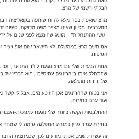
האם להצביע בעד מרצ? בקרב המפלגות ה"יהודיות", ה
הבלתי-רשמי של מרצ.
מרצ שואפת בפה מלא להיות שותפה בקואליציה הבאה,
"גושי-ההתנחלות" – מושג שהומצא לפני שנים על-ידי י
אם תשב מרצ בממשלה, לא תישאר שום אופוזיציה שמ
הסיפוח.
אחת הבעיות שלי עם מרצ נוגעת ליו"ר התנועה, יוסי
שהתחלק איתו ב"הרינגים עסיסיים", הוא הכריז שליב
של ידידות מופלאה.
אני בטוח שההרינגים אכן היו טעימים. אבל לי קשה 
ועוד ערב בחירות.
ההתלבטות הקשה ביותר שלי נוגעת למפלגת-העבודה
בחירת עמיר פרץ כמנהיג המפלגה גרמה לי שמחה אמית
זה עשרות שנים אנחנו מודעים לכך שכמחצית החברה ה