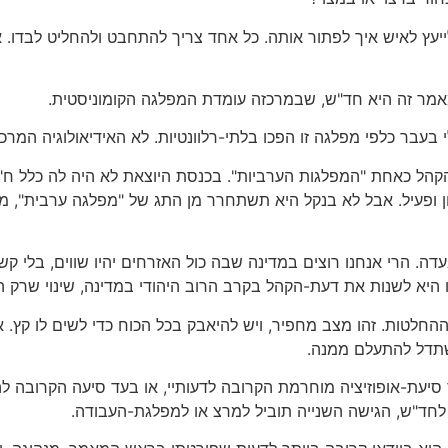
ון לייעץ לאיש איך לפתור אותה. כל אחד צריך להתחבט ולהחליט לבד
ר זה היא חד"ש, שבמרכזה עומדת המפלגה הקומוניסטית.
עבר כלפי מפלגה זו הפכו בלתי-רלוונטיות. לא האידיאולוגיה המרכסי
 כאחת "המפלגות הערביות". בכנסת היוצאת לא היה לה כלל ח"כ י
שימה, איש מוכשר, הגון ופעיל. אבל לא בנקל היא תשתחרר מן התג של "מפלגה ע
ה. הרי אנחנו רוצים במדינה שבה כול האזרחים יהיו שווים, בלי ק
היא לשנות את דעת-הקהל בקרב הרוב היהודי במדינה, שינוי שרק הו
חלטות. זהו מצב מחפיר, ויש להיאבק בכל הכוח כדי לשים לו קץ. א
 סיעת-אופוזיציה מוחרמת הקרובה לדעותיי, או בעד סיעה הקרובה ל
 לחד"ש, הגישה השנייה תוביל למרצ או למפלגת-העבודה.