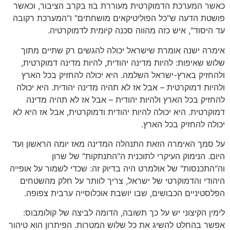
כאשר המערכת הדמוקרטית מעוררת בוז בקרב הציבור, וכאשר
פושטת הדעה ש"כל הפוליטיקאים מושחתים" ו"המערכת רקובה
עד היסוד", איש כזה מהווה סכנה קיומית לדמוקרטיה.
אימרה ישנה אומרת שישראל יכולה להגשים רק שתיים מתוך
שלוש שאיפות: להיות מדינה יהודית, להיות מדינה דמוקרטית,
ולהחזיק בארץ-ישראל השלמה. היא יכולה להחזיק בכל הארץ
ולהיות דמוקרטית – אבל אז לא תהיה מדינה יהודית. היא יכולה
להחזיק בכל הארץ ולהיות יהודית – אבל אז לא תהיה מדינה
דמוקרטית. היא יכולה להיות יהודית ודמוקרטית, אבל אז היא לא
יכולה להחזיק בכל הארץ.
על סמך האימרה הזאת התנהלה המדינה מאז יומה הראשון ועד
היום. הנימוק העיקרי לתוכנית ה"התנתקות" של שרון
וה"התכנסות" של אולמרט היה בדיוק זה: שכדי לשמור על אופייה
היהודי והדמוקרטי של ישראל, צריך לוותר על חלק מהשטחים
הפלסטיניים הכבושים, שבו יושבת אוכלוסייה ערבית צפופה.
לימין הקיצוני יש על כך תשובה, הדומה לביצה של קולומבוס:
אפשר בהחלט להשיג את כל שלוש המטרות. הפיתרון הוא טיהור