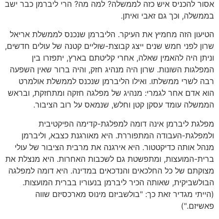
אסור להכניס איש כזה לממשלה? למה מה? הרי ליברמן כבר ישב
בממשלה, וכך גם זאבי ואיתן.
הטיעון הזה מחמיץ את העיקר. הליברמן שנכנס לממשלת אריאל
שרון לפני חמש שנים ייצג קבוצת-שוליים קטנה של עולים חדשים,
וניתן היה להאמין שאלה, אחרי קליטתם בארץ, יתפזרו בין
המפלגות השונות. שרון היה מנהיג חזק, והיה ברור שאין השפעה
רבה לשרי ממשלתו. ואילו הליברמן שנכנס לממשלת אולמרט
הוא אדם אחר לגמרי: מנהיג של מפלגה חזקה ומתחזקת, ובראש
הממשלה עומד עסקן קטן וחלש, שנמאס על רוב הציבור.
מפלגת ליברמן אינה דומה למפלגת-קדימה הפיקטיבית
ולמפלגת-העבודה המתפוררת. היא מאורגנת כצבא, וליברמן
מנהל אותה כדיקטטור. היא אירגנה את מרבית הציבור של עולי
ברית-המועצות, ומתפשטת גם לשכבות האחרות. היא מנצלת את
מצוקתם של כל החלכאים והנדכאים במדינה. היא דומה למפלגה
הבולשביקית, שאותה הכיר ליברמן בנעוריו בברית המועצות.
(הייתי מגדיר זאת כך: "בולשביזם מינוס מארכסיזם שווה
פאשיזם.")