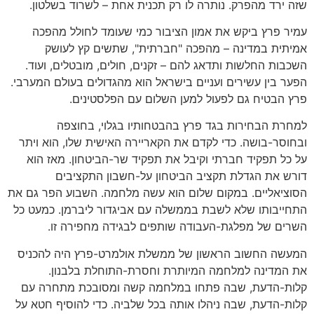
שזה ירד מהפרק. נותרה לו רק תכנית אחת – לשרוד בשלטון.
עמיר פרץ ביקש את אמון הציבור כמי שעומד לחולל מהפכה
אמיתית במדינה – מהפכה "חברתית", שתשים קץ לעושק
השכבות החלשות ותדאג להם – זקנים, חולים, מובטלים, ועוד.
הפער בין עשירים ועניים בישראל הוא מהגדולים בעולם המערבי.
פרץ הבטיח גם לפעול למען השלום עם הפלסטינים.
למחרת הבחירות בגד פרץ בהבטחותיו בגלוי, בחוצפה
ובחוסר-בושה. כדי לקדם את הקאריירה האישית שלו, הוא ויתר
על כל תפקיד חברתי וקיבל את תפקיד שר-הביטחון. מאז הוא
דורש את הגדלת תקציב הביטחון על-חשבון התקציבים
הסוציאליים. במקום שלום הוא עשה מלחמה. השבוע הפר גם את
התחייבותו שלא לשבת בממשלה עם אביגדור ליברמן. כמעט כל
השרים של מפלגת-העבודה שותפים לבגידה מחפירה זו.
המעשה החשוב הראשון של ממשלת אולמרט-פרץ היה להכניס
את המדינה למלחמה המיותרת וחסרת-התוחלת בלבנון.
קלות-הדעת, שבה פתחו במלחמה קשה ומסובכת מתחרה עם
קלות-הדעת, שבה ניהלו אותה בכל שלביה. כדי להוסיף חטא על