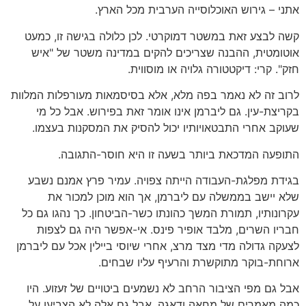
אתני – גירוש האוכלוסייה הערבית מכל הארץ.
קשה לבצע זאת במשטר דמוקרטי. לכן כלולה בגישה זו, כמעט
אוטומטית, ההבנה שצריכים להקים במדינה משטר של "איש
חזק". קרי: דיקטטורה גלויה או מוסווית.
לרוב זה לא נאמר בפה מלא, אלא בסיסמאות מעורפלות המלוות
בקריצת-עין. גם ליברמן אינו אומר זאת בפירוש. אבל כל מי
שעוקב אחרי התבטאויותיו יכול להסיק את המסקנות בעצמו.
התופעה המדכאת ביותר בשעה זו היא חוסר-התגובה.
בגידת מפלגת-העבודה הייתה צפויה. עמיר פרץ אמנם נשבע
שלא יישב בממשלה עם ליברמן, אך הוא מוכן למכור את
עקרונותיו, תמורת המשך כהונתו כשר-הביטחון. כך נהגו גם כל
חבריו השרים, מלבד אופיר פינס. אי-אפשר היה גם לצפות
לצעקה גדולה מדי מצד מרצ, אחרי שיוסי ביילין אכל עם ליברמן
ארוחת-בוקר מתוקשרת והרעיף עליו שבחים.
אבל גם מפי הציבור הרחב לא נשמעים ביטויים של זעזוע. היו
כמה מאמרים של מחאה ודאגה, אבל גם אלה לא הצביעו על