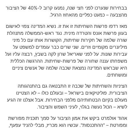
בבחירות שנערכו לפני חצי שנה, נמנעו קרוב ל-40% של הציבור
מהצבעה – כמעט כפליים מהאחוז הרגיל.
מאז רדפו פרשות השחיתות זו את זו. נשיא המדינה צפוי לאישום
בעוון פרשות אונס והטרדה מינית. נגד ראש-הממשלה מתנהלת
שורה שלמה של חקירות שחיתות, הקושרות אותו עם כל מיני
מיליונרים מקומיים וזרים. שני שרים כבר עומדים למשפט על
עבירות שונות. על לפני שאריאל שרון לקה בשבץ, רבצה עליו ועל
משפחתו עננה שחורה של פרשות-שחיתות. ההרגשה הכללית
היא שבראש המדינה נמצאת שכבה שלמה של אנשים ציניים
ומושחתים.
הציניות והשחיתות של שכבה זו התבטאה גם בהתנהגותה
הציבורית. פוליטיקאים בישראל – ובעולם כולו – לא הצטיינו
מעולם בקיום הבטחותיהם מלפני הבחירות. אבל אצלנו זה הגיע
לשיא – הכול נעשה בגלוי, לעיני השמש והציבור.
אהוד אולמרט ביקש את אמון הציבור על סמך תוכנית מפורשת
ומפורטת – "ההתכנסות". עכשיו הוא מכריז, מבלי להניד עפעף,