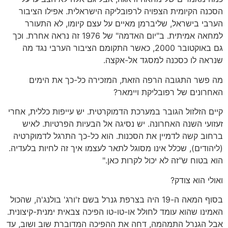
הסכנה הקיומית הצפויה לרפובליקה הישראלית. אפילו הציבור
הערבי בישראל, שליברמן מאיים על עצם קיומו, לא התעורר
למחאה אמיתית. ב"יום האדמה" של 1976 זה נראה אחרת. וכך
גם באוקטובר 2000, כאשר התקומם הציבור הערבי נגד מה
שנראה לו כסכנה למסגד אל-אקצה.
מה פשר התגובה הרפה הזאת, המזכירה כל-כך את הימים
האחרונים של רפובליקת ויימאר?
קיים הזלזול הגובר במערכת הדמוקרטית. יש עייפות כללית, אחרי
זעזועי השנה האחרונה. יש נסיגה אל הבעיות הפרטיות. לאיש
ברחוב קשה לדמיין את הסכנות. הוא כל-כך התרגל לדמוקרטיה
(ליהודים), שכלל אינו מסוגל לתאר לעצמו איך זה לחיות בלעדיה.
הוא בטוח ש"זה לא יכול לקרות כאן."
ואולי הוא צודק?
בסוף המאה ה-19 היה בצרפת גנרל בשם ז'ורג' בולנג'ה, שהכול
האמינו שהוא עומד לחולל או-טו-טו הפיכה צבאית ימנית-קיצונית.
אבל הגנרל התמהמה, דחה את ההפיכה המדוברת שוב ושוב, עד