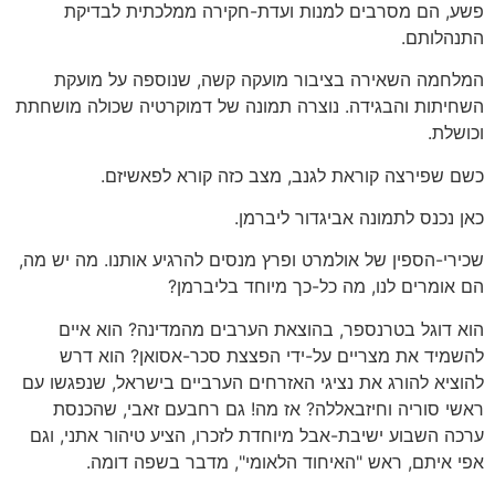
פשע, הם מסרבים למנות ועדת-חקירה ממלכתית לבדיקת
התנהלותם.
המלחמה השאירה בציבור מועקה קשה, שנוספה על מועקת
השחיתות והבגידה. נוצרה תמונה של דמוקרטיה שכולה מושחתת
וכושלת.
כשם שפירצה קוראת לגנב, מצב כזה קורא לפאשיזם.
כאן נכנס לתמונה אביגדור ליברמן.
שכירי-הספין של אולמרט ופרץ מנסים להרגיע אותנו. מה יש מה,
הם אומרים לנו, מה כל-כך מיוחד בליברמן?
הוא דוגל בטרנספר, בהוצאת הערבים מהמדינה? הוא איים
להשמיד את מצריים על-ידי הפצצת סכר-אסואן? הוא דרש
להוציא להורג את נציגי האזרחים הערביים בישראל, שנפגשו עם
ראשי סוריה וחיזבאללה? אז מה! גם רחבעם זאבי, שהכנסת
ערכה השבוע ישיבת-אבל מיוחדת לזכרו, הציע טיהור אתני, וגם
אפי איתם, ראש "האיחוד הלאומי", מדבר בשפה דומה.