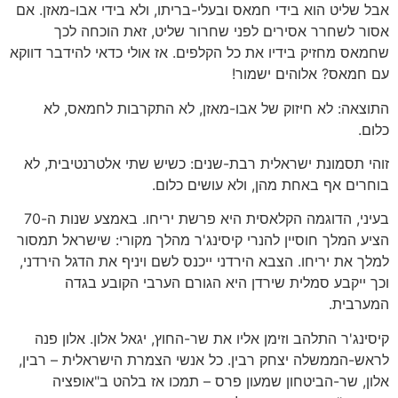
אבל שליט הוא בידי חמאס ובעלי-בריתו, ולא בידי אבו-מאזן. אם
אסור לשחרר אסירים לפני שחרור שליט, זאת הוכחה לכך
שחמאס מחזיק בידיו את כל הקלפים. אז אולי כדאי להידבר דווקא
עם חמאס? אלוהים ישמור!
התוצאה: לא חיזוק של אבו-מאזן, לא התקרבות לחמאס, לא
כלום.
זוהי תסמונת ישראלית רבת-שנים: כשיש שתי אלטרנטיבית, לא
בוחרים אף באחת מהן, ולא עושים כלום.
בעיני, הדוגמה הקלאסית היא פרשת יריחו. באמצע שנות ה-70
הציע המלך חוסיין להנרי קיסינג'ר מהלך מקורי: שישראל תמסור
למלך את יריחו. הצבא הירדני ייכנס לשם ויניף את הדגל הירדני,
וכך ייקבע סמלית שירדן היא הגורם הערבי הקובע בגדה
המערבית.
קיסינג'ר התלהב וזימן אליו את שר-החוץ, יגאל אלון. אלון פנה
לראש-הממשלה יצחק רבין. כל אנשי הצמרת הישראלית – רבין,
אלון, שר-הביטחון שמעון פרס – תמכו אז בלהט ב"אופציה