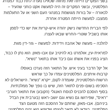
בשני המקרים הייתה זאת מחווה שכאילו נועדה לתת כבוד למנהיג
הפלסטיני, ובשני המקרים זה היה למעשה אקט כוחני שהעיד –
לכאורה – על בורות מגושמת במנהגי העם השני או על התעלמות
ממצבו. למעשה הייתה המטרה אחרת.
לפי הברית החדשה נישק יהודה איש-קריות את ישו כדי לסמן
אותו בשביל שוטרי-החרש שבאו לעצרו.
להלכה – מעשה של אהבה וידידות. למעשה – גזר-דין מוות.
למראית-עין, אולמרט בא להיטיב עם אבו-מאזן. הוא נתן לו כבוד,
הציג בפניו את אשתו וגם כיבד אותו בתואר "נשיא".
אל יקל הדבר בעיני איש. על התואר הזה נערכו באוסלו
קרבות-איתנים. הפלסטינים עמדו על כך שראש
הרשות-הפלסטינית, שעמדה לקום, ייקרא "נשיא". הישראלים לא
הסכימו בשום-פנים לתואר הזה, שיש בו נופך של ממלכתיות.
בסוף הוסכם להכניס לנוסח האנגלי (הקובע) את התואר הערבי
"ראיס", שפירושו גם נשיא וגם יושב-ראש (בערבית אין הבדל
ביניהם). אבו-מאזן, שחתם על ההסכם הזה מטעם הצד
הפלסטיני, בוודאי לא תיאר לעצמו שדווקא הוא יהיה הפלסטיני