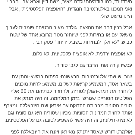
הירדנית", כמו קודמיהםגולדה מאיר, משה דיין ואבא אבן. חבריי
ואני תמכנו באלטרנטיבה הנגדית, "האופציה הפלסטינית", אבל
היינו מיעוט שולי.
אבל רבין דחה את ההצעה. גולדה מאיר הבטיחה פומבית לערוך
משאל-עם או בחירות לפני שיוחזר מטר מרובע אחד של שטח
כבוש. "לא אלך לבחירות בשביל יריחו!" פסק רבין.
לא אופציה ירדנית. לא אופציה פלסטינית. לא כלום.
עכשיו קורה אותו הדבר גם לגבי סוריה.
שוב יש שתי אלטרנטיבות. הראשונה: לפתוח במשא-ומתן עם
בשאר אסד, המשמיע קריאות לשלום. משמע: להיות מוכנים
להחזיר את רמת-הגולן לסוריה, ולהחזיר לבתיהם את 60 אלף
הפליטים הסוריים שגורשו בזמן המלחמה. זה היה מנתק את
סוריה הסונית מבריתה ההדוקה עם איראן ועם חיזבאללה, ומצרף
אותה לחזית המדינות הסוניות. מכיוון שסוריה היא גם סונית וגם
לאומית-חילונית, זה היה עשוי להשפיע לטובה גם על הפלסטינים.
אולמרט דורש שאסד יתנתק מאיראן ויזנח את חיזבאללה לפני