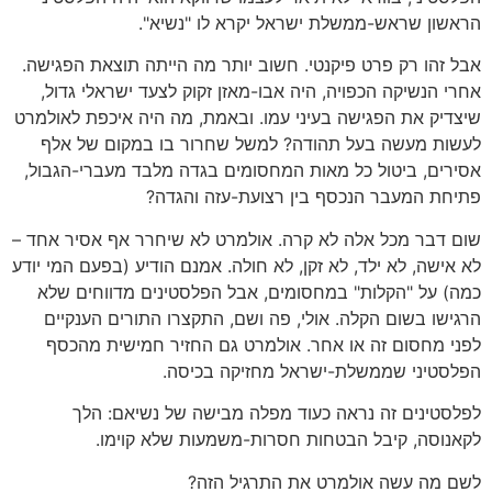
הראשון שראש-ממשלת ישראל יקרא לו "נשיא".
אבל זהו רק פרט פיקנטי. חשוב יותר מה הייתה תוצאת הפגישה.
אחרי הנשיקה הכפויה, היה אבו-מאזן זקוק לצעד ישראלי גדול,
שיצדיק את הפגישה בעיני עמו. ובאמת, מה היה איכפת לאולמרט
לעשות מעשה בעל תהודה? למשל שחרור בו במקום של אלף
אסירים, ביטול כל מאות המחסומים בגדה מלבד מעברי-הגבול,
פתיחת המעבר הנכסף בין רצועת-עזה והגדה?
שום דבר מכל אלה לא קרה. אולמרט לא שיחרר אף אסיר אחד –
לא אישה, לא ילד, לא זקן, לא חולה. אמנם הודיע (בפעם המי יודע
כמה) על "הקלות" במחסומים, אבל הפלסטינים מדווחים שלא
הרגישו בשום הקלה. אולי, פה ושם, התקצרו התורים הענקיים
לפני מחסום זה או אחר. אולמרט גם החזיר חמישית מהכסף
הפלסטיני שממשלת-ישראל מחזיקה בכיסה.
לפלסטינים זה נראה כעוד מפלה מבישה של נשיאם: הלך
לקאנוסה, קיבל הבטחות חסרות-משמעות שלא קוימו.
לשם מה עשה אולמרט את התרגיל הזה?