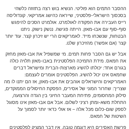
ההסבר התמים הוא פוליטי. הנשיא בוש רצה בתזוזה כלשהי
בסכסוך הישראלי-פלסטיני, שייראה כהישג אמריקאי. קונדוליסה
רייס העבירה את הפקודה לאולמרט. אולמרט הסכים להיפגש
סוף-סוף עם אבו-מאזן. הייתה פגישה. ננשק נישוק. ניתנו
הבטחות, שנשכחו מייד. לאמריקאים הרי יש זיכרון קצר. עוד יותר
קצר (אם אפשר) מהזיכרון שלנו.
אבל יש גם הסבר פחות תמים. מי שמשפיל את אבו-מאזן מחזק
את חמאס. מידת התמיכה הפלסטינית באבו-מאזן תלויה כולה
בגורם אחד: יכולתו להשיג מארצות-הברית ומישראל דברים
שחמאס אינו יכול להשיג. הפלסטינים אומרים לעצמם:
האמריקאים והישראלים אוהבים את אבו-מאזן, אז הם יתנו לו מה
שצריך: שחרור המוני של אסירים, הפסקת החיסולים הממוקדים,
סילוק המחסומים, פתיחת המעבר החיוני בין הגדה והרצועה,
התחלת משא-ומתן רציני לשלום. אבל אם אבו-מאזן אינו מסוגל
לספק שום-כלום מכל אלה – אז אולי כדאי יותר לסמוך על
השיטות של חמאס.
פרשת האסירים היא דוגמה טובה. אין דבר המציק לפלסטינים