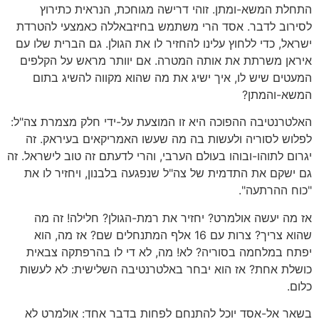
התחלת המשא-ומתן. זוהי דרישה מגוחכת, הנראית כתירוץ
לסירוב לדבר. אסד הרי משתמש בחיזבאללה כאמצעי להטרדת
ישראל, כדי ללחוץ עלינו להחזיר לו את הגולן. גם הברית שלו עם
איראן משרתת את אותה המטרה. אם יוותר מראש על הקלפים
המעטים שיש לו, איך ישיג את מה שהוא מקווה להשיג בתום
המשא-והמתן?
האלטרנטיבה ההפוכה היא זו המוצעת על-ידי חלק מצמרת צה"ל:
לפלוש לסוריה ולעשות בה מה שעשו האמריקאים בעיראק. זה
יגרום לתוהו-ובוהו בעולם הערבי, והרי לדעתם זה טוב לישראל. זה
גם ישקם את התדמית של צה"ל שנפגעה בלבנון, ויחזיר לו את
"כוח ההרתעה".
אז מה יעשה אולמרט? יחזיר את רמת-הגולן? חלילה! זה מה
שהוא צריך? צרות עם 16 אלף המתנחלים שם? אז מה, הוא
יפתח במלחמה בסוריה? לא! מה, לא די לו בהרפתקה צבאית
כושלת אחת? אז הוא יבחר באלטרנטיבה השלישית: לא לעשות
כלום.
בשאר אל-אסד יוכל להתנחם לפחות בדבר אחד: אולמרט לא