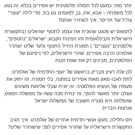
יותר מזה: כמעט לכל חמולה פלסטינית יש אסירים בכלא. זה נוגע
לכל משפחה – אבא, אח, בן, לפעמים גם בת. מדי לילה "עוצר"
צה"ל עוד תריסר. איך לשחרר אותם?
לחמאס יש פטנט שהוכיח את עצמו: לחטוף ישראלים (בתקשורת
הישראלית והבינלאומית זהו המינוח הקבוע: ישראלים "נחטפים",
פלסטינים "נעצרים".) תמורת החייל החטוף גלעד שליט ישחרר
אולמרט הרבה אסירים. שהרי הישראלים, לפי ניסיונם של
הפלסטינים, מבינים רק את שפת הכוח.
לכן עלה רעיון מבריק בראשם של יועצי-התדמית של אולמרט:
לתת לאבו-מאזן מאות אסירים במתנה, בלי תמורה. זה יחזק את
מעמדו של הנשיא הפלסטיני. זה יוכיח שבלי אלימות משיגים
אצלנו יותר מאשר להפך. זה ינחית מכה קשה על ממשלת חמאס,
שהפלתה היא מטרה חשובה של ממשלות ישראל
וארצות-הברית.
חס וחלילה, נזעקו אנשי-תדמית אחרים של אולמרט. איך תגיב
התקשורת הישראלית על שחרור אסירים לפני שישוחרר שליט?