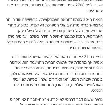
אשורי לפני 2708 שנים. מעצמות עולות ויורדות, שום דבר אינו
עומד לעד.
המאה ה-20 כונתה "המאה האמריקאית". בראשיתה עוד הייתה
ארצות-הברית מדינה בשולי המערכת העולמית. בסופה, אחרי
שתי מלחמות-עולם שבהן הכריע הכוח העולה של הענק
האמריקאי, הפכה למעצמת-העל היחידה בעולם, ועל פיה נשק
דבר. עד כדי כך, שפרופסור מלומד פינטז על "סוף ההיסטוריה"
בחסות ארצות-הברית.
המאה ה-21 לא תהיה מאה אמריקאית. אפשר לחזות ירידה
איטית אך מתמדת של ארצות-הברית מהמעמד הזה. אירופה
הולכת ומתאחדת, באיטיות ובביטחה, וכוחה הכלכלי צומח
בהתמדה. רוסיה חוזרת בהדרגה למעמד של מעצמה גדולה,
בעזרת אוצרות הנפט והגז האדירים שלה. ובעיקר: שני ענקי
האוכלוסייה העולמית, סין והודו, מטפסות במהירות בסולם
הכלכלי.
נראה ששום דבר דרמטי לא יקרה. ארצות-הברית לא תקרוס