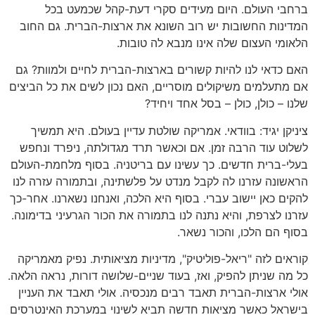
ברחבי העולם. היום מעידים סקרי דעת-קהל שכמעט בכל
המדינות החשובות יש רוב השונא את ארצות-הברית. גם החוב
הלאומי העצום שלה אינו מנבא לה טובות.
האם כדאי לנו להיות קשורים בארצות-הברית לחיים ולמוות? גם
אם מתעלמים משיקולים מוסריים, האם נכון לשים את כל הביצים
שלנו – כולן, כולן – בסל אחד ויחיד?
ציניקן יגיד: בוודאי. אמריקה שולטת עדיין בעולם. היא תמשיך
לשלוט עוד הרבה זמן. אם וכאשר תרד מגדולתה, ניפרד ונחפש
בעלי-ברית חדשים. כך עשינו עם בריטניה. בסוף מלחמת-העולם
הראשונה עזרנו לה לקבל מנדט על פלשתינה, ובתמורה עזרה לנו
להקים כאן יישוב עברי. בסוף היא הלכה, ואנחנו נשארנו. אחר-כך
עזרנו לצרפת, והיא נתנה לנו בתמורה את הכור הגרעיני בדימונה.
בסוף הם הלכו, והכור נשאר.
קוראים לזה "ריאל-פוליטיק", מדיניות מציאותית. נפיק מאמריקה
כל מה שניתן להפיק, ואז, בעוד שניים-שלושה דורות, נראה הלאה.
אולי ארצות-הברית תאבד רבים מנכסיה. אולי תאבד את העניין
בישראל כאשר מציאות חדשה תביא לשינוי במערכת האינטרסים