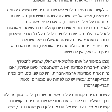
עד הירדן ולדכא את ההתנגדות של בני המקום.
יש לקשר הזה מימד פוליטי: לארצות-הברית יש השפעה עצומה
בירושלים, ולישראל יש השפעה עצומה בוושינגטון. השפעה זו
מבוססת על מיליוני היהודים, שהיגרו לפני מאה שנה
לארצות-הברית. הם מהווים כיום קהילה רבת-עוצמה, מאורגנת
להפליא ובעלת השפעה פוליטית-כלכלית על כל מרכזי השלטון
בחברה האמריקאית. העוצמה המשולבת של השדולה
היהודית-ציונית והשדולה הנוצרית-אוונגלית, התומכת גם היא
בימין הישראלי, אין לה שיעור.
(כמו בסיפור על אותו פוליטיקאי ישראלי, שהציע להצטרף
לארצות-הברית כמדינה ה-51. "השתגעת?" טענו עמיתיו, "אם
נהיה אחת ממדינות ארצות-הברית, יהיו לנו שני סנטורים וכמה
חברי-קונגרס. עכשיו יש לנו לפחות 80 סנטורים ומאות
חברי-קונגרס!")
עשרות מדינות קטנות בעולם מאמינות שהדרך לוושינגטון מובילה
דרך ירושלים. כדי לרכוש את חסדי ארצות-הברית הן קושרות
קשרים אמיצים עם ישראל, הנראית להן כמין שומרת-סף, שיש