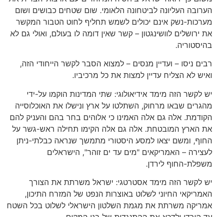
הערובה העליונה לביטחונה הלאומי. שום שטחים כבושים ושום
מערכות-נשק אינם יכולים לשמש תחליף לחוט הטבור המקשר
את ירושלים לוושינגטון – קשר שאין דומה לו בעולם, ואולי גם לא
בהיסטוריה.
רבים ניסו – ועדיין מנסים – למצוא הסבר לקשר הייחודי הזה,
ואיש לא הצליח עדיין למצות את כל מרכיביו.
יש לקשר הזה מימד אידיאולוגי: שתי המדינות הוקמו על-ידי
מהגרים שבאו מרחוק, השתלטו על ארץ ונישלו את האוכלוסייה
הקודמת. אלה גם אלה האמינו כי אלוהים בחר בהם והעניק להם
את הארץ המובטחת. אלה גם אלה הקימו תחילה ראש-גשר על
החוף, ומשם יצאו למסע היסטורי מתמשך שנראה כבלתי-ניתן
לעצירה – האמריקאים "מים עד ים זוהר", הישראלים
משפלת-החוף לירדן.
יש לקשר הזה מימד אסטרטגי: ישראל משרתת את הצורך
האמריקאי החיוני לשלוט באוצרות הנפט של המזרח התיכון,
אמריקה משרתת את מגמת השלטון הישראלי לשלוט בכל השטח