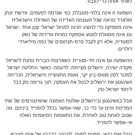
לשחד אותה כדי לעבור.
השפעה זו אינה בלתי-מוגבלת, כפי שנדמה לפעמים. פרשת יונתן
פולארד מראה שכל העוצמה האדירה של השדולה הישראלית
אינה מספיקה כדי להשיג חנינה למרגל ישראלי קטן אחד. ישראל
גם אינה מסוגלת למנוע אספקת כמויות אדירות של נשק
לסעודיה, אלא רק לקבל פרס-תנחומים של כמה מיליארדי
דולרים.
ההשפעה גם אינה חד-סטרית. כשארצות-הברית נותנת לישראל
פקודה ישירה, ירושלים מצייתת. לדוגמה: כאשר החליטה ישראל
למכור לסין מטוס-ביון יקר, גאוות התעשייה הישראלית, הכריחה
וושינגטון את ירושלים לבטל את העסקה, תוך גרימה נזק כבד
ליחסי ישראל-סין.
אבל בוושינגטון ובירושלים שולטת האמונה שהאינטרסים של שתי
המדינות זהים עד כדי כך, שאי-אפשר בכלל להפריד ביניהם. מה
שטוב לאחת טוב לאחרת. את התאומות הסיאמיות האלה
אי-אפשר להפריד.
ובכל זאת כדאי, מפעם לפעם, להרהר בדבריו של אותו מצביא