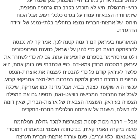
לפתע ובבת אחת, כמו ברית-המועצות, ענק שעמד על
כרעי-תרנגולת. היא לא תוכרע בקרב כמו גרמניה הנאצית,
שיומרותיה הצבאיות עמדו על בסיס כלכלי רעוע. אבל הכוח
היחסי של ארצות-הברית נמצא בתהליך בלתי-נמנע של ירידה
הדרגתית.
המאורעות בעיראק הם דוגמה קטנה לכך. אמריקה לא נכנסה
להרפתקה הזאת רק כדי להגן על ישראל, כטענת הפרופסורים
וולט ומרסהיימר בספרם שהופיע זה עתה. גם לא כדי לשחרר את
עיראק המסכנה מרודן צמא-דם. כפי שכתבתי פה בזמן אמת, היא
פלשה לעיראק קודם כל כדי להבטיח לעצמה את אוצרות-הנפט
החיוניים במזרח התיכון ולמקם במרכזם חיל-מצב אמריקאי קבוע.
עכשיו היא שוקעת, כצפוי, בבוץ. אבל מדינה כמו אמריקה, שיכלה
לעכל את התבוסה המבישה בוויאט-נאם, תספוג גם את המפלה
הצפויה בעיראק. העוצמה הצבאית של ארצות-הברית, שאין דומה
לה בעולם, נשענת על עוצמתה הכלכלית חסרת-התקדים.
אבל – הרבה מכות קטנות מצטרפות למכה גדולה. המלחמה
פגעה ביוקרה האמריקאית, בביטחונה העצמי ובמעמדה המוסרי
(גואטנאמו, כלא ע'ריב). פעם עוררה ארצות-הברית הערצה