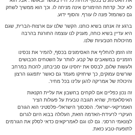
לא יכול. קדחת ההימורים אינה מניחה לו. וכך הוא ממשיך לשחק
גם כשהמזל פונה לו עורף. והסוף ידוע.
ברגע זה אנחנו בשיא כוחנו. הקשר שלנו עם ארצות-הברית, שגם
היא עדיין בשיא כוחה, מעניק לנו עוצמה החורגת בהרבה
מהיכולות הטבעיות שלנו.
זהו הזמן להחליף את האסימונים בכסף, להמיר את נכסינו
הזמניים במשאבים של קבע. לוותר על השטחים הכבושים
ולעשות שלום, לבסס את יחסינו עם סביבתנו, להכות במרחב
שורשים עמוקים, כך שיחזיקו מעמד גם כאשר יתפוגגו הרצון
והיכולת של אמריקה להגן עלינו בכל מחיר.
זה נכון כפליים אם לוקחים בחשבון את עליית הקנאות
האיסלאמית, שהיא תגובה טבעית על פעולות הציר
האמריקאי-ישראלי. הסכסוך הישראלי-פלסטיני הוא הגורם
העיקרי לרעידת-האדמה הזאת, העלולה בבוא היום לגרום
לצונאמי הרסני. גם לנו וגם לאמריקאים כדאי לסלק את הגורמים
לתופעת-טבע כזאת.