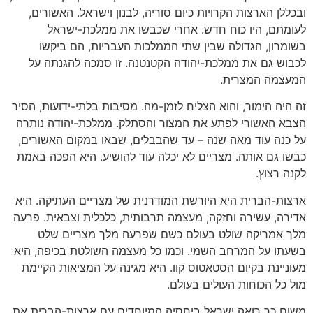
ובכללן הארצות הקרויות כיום סוריה, לבנון וישראל. האשורים,
לעומתם, היו כוח חדש. אחרי שכבשו את ממלכת-ישראל
בשומרון, הגדולה שבין שתי הממלכות העבריות, הם ביקשו
לכבוש גם את ממלכת-יהודה הקטנטנה. זו סמכה להגנתה על
המעצמה המצרית.
זה היה הימור, והוא הצליח לזמן-מה. מסיבות בלתי-ידועות, הסיר
הצבא האשורי לפתע את המצור והסתלק. ממלכת-יהודה נותרה
על כנה עוד מאה שנה – עד שהבבלים, שבאו במקום האשורים,
כבשו גם אותה. מצריים לא יכלה עוד להושיע. היא הפכה באמת
לקנה רצוץ.
ארצות-הברית היא היורשת המודרנית של מצריים העתיקה. היא
אדירה, עשירה וחזקה, מעצמה תרבותית, כלכלית וצבאית. פרעה
מלך אמריקה שולט בעולם כשם שפרעה מלך מצריים שלט
בשעתו על המרחב השמי. וכמו כל מעצמה השולטת בכיפה, היא
מעוניינת בקיום הסטאטוס קוו. היא מגינה על המציאות הקיימת
מול כל הכוחות העולים בעולם.
משום כך רואה ישראל ביחסיה המיוחדים עם ארצות-הברית את