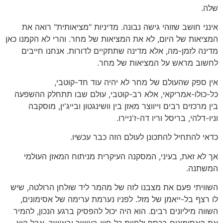
שלה.
אינני חושב שזוהי גישה נבונה. מדיניות "מציאותית" רואה את
המציאות של היום, לא את המציאות של מחר. והרי לא הקמנו כאן
מדינה לזמן-מה, אלא מדינה שתתקיים לדורות. אנחנו חייבים
לחשוב מראש על המציאות של מחר.
אין ספק שהעולם של מחר לא יהיה עוד חד-קוטבי,
כל-כולו-אמריקאי, אלא רב-קוטבי, עולם שבו תתחלק ההשפעה
בין מרכזים רבים וייווצר מאזן בין וושינגטון ובייג'ין, מוסקבה
וניו-דלהי, בריסל וריו דה-ז'ניירו.
כדאי להתחיל להתכונן לעולם הזה כבר עכשיו.
אך לא זאת, בעיני, המסקנה העיקרית מניתוח המאזן העולמי
המשתנה.
השוויתי פעם את מצבנו לזה של מהמר ליד שולחן הרולטה, שיש
לו רצף בל-ייאמן של מזל. לפניו נערמת ערימה של אסימונים,
השווה מיליונים רבים. הוא היה יכול להפסיק ברגע הנכון, להמיר
את האסימונים בכסף ולחיות כל חייו בעושר ובאושר. אבל הוא