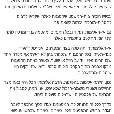
איתנה בצד הישראלי, ואנשי בילעין הוכיחו לחבריהם הישראלים
שיש על מי לסמוך. אני גא על חלקו של "גוש שלום" במאבק הזה.
עכשיו הוכיח בית-המשפט שהפגנות כאלה, שנראו לרבים
כחסרות-תוחלת, יכולות לשאת פרי.
(ג) אי-האלימות. תמיד ובכל התנאים. מהטמה גנדי ומרטין לותר
קינג הוא מתגאים בתלמידים כאלה.
אי-האלימות הייתה כולה בצד המפגינים. אני יכול להעיד
כעד-ראייה: בכל ההפגנות שנכחתי בהן לא ראיתי אף מקרה אחד
שבו הרים מפגין יד על חייל או שוטר. כאשר באחת ההפגנות
נזרקו אבנים מתוך הקהל, הוכיחו סרטי וידיאו שהזורקים היו
שוטרים-מסתערבים.
נכון, הייתה אלימות בהפגנות. הרבה אלימות. אבל היא באה מצד
החיילים ושוטרי משמר-הגבול שלא יכלו, אני מניח, לסבול את
המראה של פלסטינים וישראלים פועלים ביחד.
בדרך כלל זה התנהל כך: המפגינים צעדו בסך מהכפר לעבר
הגדר. בראש המפגינים הלכו צעירים וצעירות שלבשו או נשאו