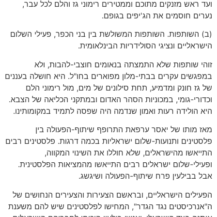
ועד ראש מזנקים מתוכם וממטירים רימוני גז והלם לכל עבר,
נערים חוסמים את הג'יפים בגופם.
(ב) השותפות. השותפות המשולשת בין בני הכפר, פעילי השלום
הישראליים ונציגי הסולידריות הבינלאומית.
זוהי שותפות שלא התמצתה בנאומים חוצבי-להבות, ולא
במפגשים עקרים בבתי-מלון מפוארים בחו"ל. היא חושלה בעננים
של גז חונק ומדמיע, תחת סילונים של מים, מול רימוני הלם
וכדורי-גומי, במכוניות הסהר האדום ובמתקני הכליאה של הצבא.
היא הולידה רעות ואמון שנדמה היה שפסה לתמיד במקומותינו.
מאז מותו של יאסר ערפאת התרופף שיתוף-הפעולה בין
פלסטינים ותנועות-שלום ישראליות בכמה דרגות. פלסטינים רבים
התייאשו מהישראלים, שלא חוללו את השינוי המקווה,
ופעילי-שלום ישראלים רבים התייאשו מהמציאות הפלסטינית.
אבל בבילעין פרח שיתוף-הפעולה ושיגשג.
הפעילים הישראליים, ובראשם הצעירות והצעירים הנחושים של
ה"אנרכיסטים נגד הגדר", המחישו לפלסטינים שיש להם משענת