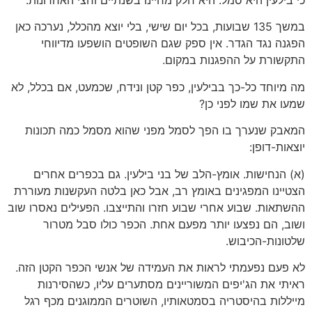
כי בילעין היא סמל. היא חלק מחיינו בשנתיים וחצי האחרונות.
במשך 135 שבועות, בכל יום שישי, בלי יוצא מהכלל, נערכה כאן
הפגנה נגד הגדר. אין ספק שגם השופטים הושפעו מדיווחי
התקשורת על ההפגנות במקום.
מה מיוחד כל-כך בבילעין, כפר קטן ונידח, שכמעט, אם בכלל, לא
שמעו את שמו לפני כן?
המאבק שנערך בו הפך לסמל מפני שהוא מסמל כמה תכונות
יוצאות-דופן:
(א) הנחישות. אומץ-הלב של בני בילעין. גם בכפרים אחרים
הצטיינו המפגינים באומץ רב, אבל כאן בלטה העקשנות מעוררת
ההשתאות. שבוע אחרי שבוע חזרו והתייצבו. הפעילים נאסרו שוב
ושוב, הם נפצעו יותר מפעם אחת. הכפר כולו סבל מטרור
שלטונות-הכיבוש.
לא פעם נפעמתי לראות את העמידה של אנשי הכפר הקטן הזה.
ראיתי את הג'יפים המשוריינים מסתערים עליו, כשהסירנות
מייללות בהיסטריה בסמטאותיו, השוטרים הממוגנים מכף רגל