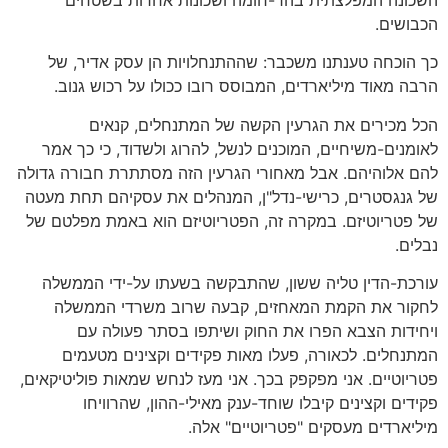
הכבושים.
כך הוכחה טענתנו משכבר: שההתנחלויות הן עסק אדיר, של
הרבה מאוד מיליארדים, המבוסס רובו ככולו על רכוש גנוב.
הכל מכירים את הגרעין הקשה של המתנחלים, קנאים
לאומנים-משיחיים, המוכנים לנשל, להרוג ולשדוד, כי כך אמר
להם אלוהיהם. אבל מאחורי הגרעין הזה מסתתרת חבורה גדולה
של גנגסטרים, כרישי-נדל"ן, המנהלים את עסקיהם תחת מעטה
של פטריוטיזם. במקרה זה, הפטריוטיזם הוא באמת מפלטם של
נבלים.
עורכת-הדין טליה ששון, שהתבקשה בשעתו על-ידי הממשלה
לחקור את הקמת המאחזים, קבעה שרוב משרדי הממשלה
ויחידות הצבא הפרו את החוק ושיתפו בסתר פעולה עם
המתנחלים. לכאורה, פעלו מאות פקידים וקצינים מטעמים
פטריוטיים. אני מפקפק בכך. אני מעז לנחש שמאות פוליטיקאים,
פקידים וקצינים קיבלו שוחד-ענק מאילי-ההון, שהרוויחו
מיליארדים מעסקים "פטריוטיים" אלה.