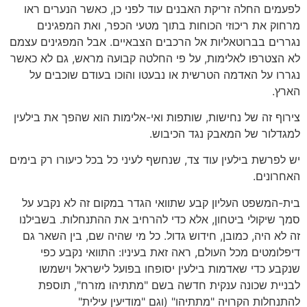
לפעמים החלה זריקת האבנים עוד לפני כן, כאשר הנערים ראו
מרחוק את ריכוזי הכוחות בתוך מטעי הכפר, ואת המפגינים
נגררים בברוטאליות אל הרכבים הצבאיים. אבל המפגינים עצמם
לא הצטרפו לאלימות, על פי החלטה קבועה מראש, גם לא כאשר
נגררו על האדמה הטרשית או נבעטו והוכו בעודם שוכבים על
הארץ.
צירוף זה של נחישות, שותפות ואי-אלימות הוא שהפך את בילעין
למגדלור של המאבק נגד הכיבוש.
יש לפרשת בילעין עוד צד, שנחשף לעיני כל בכל כיעורו רק בימים
האחרונים.
בית-המשפט העליון קבע שתוואי הגדר במקום זה לא נקבע על
סמך שיקולי ביטחון, אלא כדי להרחיב את ההתנחלות. בשבילנו
זה לא היה, כמובן, חידוש גדול. כל מי שהיה שם, בין השאר גם
דיפלומטים מכל העולם, ראה זאת בעיניו: התוואי נקבע כפי
שנקבע כדי שאדמות בילעין יסופחו בפועל לישראל וישמשו
לבניית שכונה ענקית חדשה בשם "מתתיהו מזרח", תוספת
להתנחלות הקרויה "מתתיהו" (וגם "מודיעין עילית"