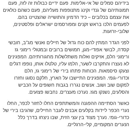
בידיהם סמלים של אי-אלימות. פעם ידיים כבולות זה לזה, פעם
תמונותיהם של גנדי וקינג מתנופפות מעליהם, פעם כשהם כולאים
את עצמם בכלובים – כיד הדמיון והתושייה שהצטיינו בהם.
לפעמים הלכו בראש זקנים ומפורסמים ישראלים ופלסטינים,
שלובי-זרועות.
לפני הגדר המתין להם כוח גדול של חיילים ואנשי מג"ב, חובשי
קסדה, לבושי אפודי-מגן, חמושים ברובים ובמטולי רימוני גז
ורימוני הלם, אזיקים ואלות משתלשלות מחגורותיהם. המפגינים
לא נעצרו והתקרבו לשער, הלמו עליו, טלטלו אותו, נופפו דגלים
וצעקו סיסמאות. הכוחות פתחו בירי של רימוני גז, הלם
וכדורי-גומי. המפגינים התיישבו על הארץ, חלקם נסוגו וחזרו
למקום שוב ושוב. אנשים נגררו בגבות חשופים על הכביש
והסלעים, נשנקו מגז. נערכו מעצרים. נחבשו פצועים.
כאשר הסתיימה ההפגנה והמשתתפים החלו לחזור לכפר, החלו
נערי הכפר ליידות בקלעים אבנים לעבר החיילים, שהגיבו בירי של
כדורי-גומי. נערך מצוד בין עצי הזית, שבו ניצחו בדרך כלל
הנערים המקומיים, קלי-הרגליים.