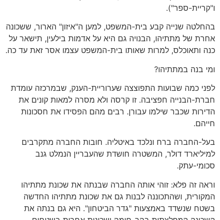
ו"קריית-ספר").
בהחלטה שנייה קבע בית-המשפט, למען ה"איזון" הארור, ששכונה
אחרת של מתתיהו, הבנויה גם היא על אדמות בילעין, תישאר על
כנה ותאוכלס, למרות שאותו בית-המשפט עצמו אסר זאת עד כה.
ומי בנה במתתיהו?
לפני כמה שבועות התפוצצה שערוריית-הענק, שבמרכזה עומדת
חברת-הבנייה חפציבה. זו קרסה ולא מסרה למאות קונים את
הדירות שכבר שילמו עבורן. רבים מהם הפסידו את חסכונות
חייהם.
בעל-החברה ברח ונלכד באיטליה. חובות החברה מתקרבים
למיליארד דולר, המשטרה חושדת שהעבריין הנמלט גנב
סכומי-עתק.
וראה זה פלא: זוהי אותה החברה שבנתה את שכונת מתתיהו
המקורית, ושהתכוננה לבנות גם את שכונת מתתיהו החדשה
בשטח שנשדד באמצעות "גדר הביטחון". היא גם בנתה את
השכונה המפלצתית בהר-חומה ושכונות אחרות בשטחים