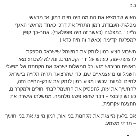
נ.ב.
האיש שהמציא את החומה היה חיים רמון, אז מראשי
מפלגת-העבודה. רמון התחיל את דרכו כאחד מראשי האגף
ה"יוני" במפלגה (כאשר זה היה פופולארי). אחר-כך קפץ
למפלגת-קדימה (כאשר זה היה כדאי).
השבוע הציע רמון לנתק את החשמל שישראל מספקת
לרצועת-עזה, כעונש על ירי הקסאמים. ונא לא לשכוח: מאז
ראשית הכיבוש מנעו כל ממשלות ישראל את הקמתם של מפעלי
חשמל ומים עצמאיים שם, כדי שהרצועה תהיה תלוייה בישראל
לחיים ולמוות. עכשיו מציע רמון לנתק את עורק-החיים הזה,
להחשיך את עזה, להפסיק את החשמל לבתי-חולים ולמקררים,
כעונש קיבוצי – דבר שהוא פשע מלחמה. ממשלתו אישרה את
ההצעה עקרונית.
אם בלעין מייצגת את מלחמת בני-אור, רמון מייצג את בני-חושך
– תרתי משמע.