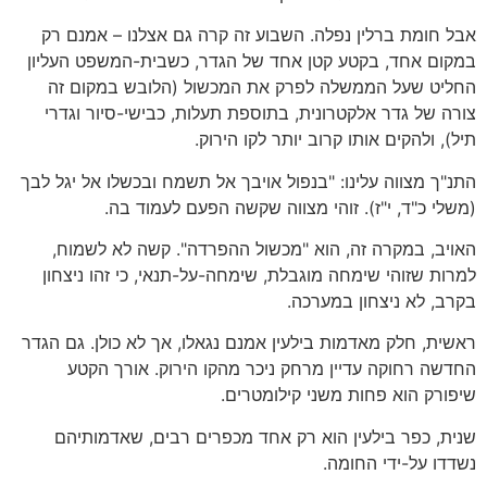
אבל חומת ברלין נפלה. השבוע זה קרה גם אצלנו – אמנם רק
במקום אחד, בקטע קטן אחד של הגדר, כשבית-המשפט העליון
החליט שעל הממשלה לפרק את המכשול (הלובש במקום זה
צורה של גדר אלקטרונית, בתוספת תעלות, כבישי-סיור וגדרי
תיל), ולהקים אותו קרוב יותר לקו הירוק.
התנ"ך מצווה עלינו: "בנפול אויבך אל תשמח ובכשלו אל יגל לבך
(משלי כ"ד, י"ז). זוהי מצווה שקשה הפעם לעמוד בה.
האויב, במקרה זה, הוא "מכשול ההפרדה". קשה לא לשמוח,
למרות שזוהי שימחה מוגבלת, שימחה-על-תנאי, כי זהו ניצחון
בקרב, לא ניצחון במערכה.
ראשית, חלק מאדמות בילעין אמנם נגאלו, אך לא כולן. גם הגדר
החדשה רחוקה עדיין מרחק ניכר מהקו הירוק. אורך הקטע
שיפורק הוא פחות משני קילומטרים.
שנית, כפר בילעין הוא רק אחד מכפרים רבים, שאדמותיהם
נשדדו על-ידי החומה.