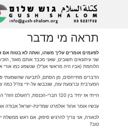
תראה מי מדבר
לפעמים אומרים עליך משהו, ואתה לא בטוח אם 
שני עיתונאים חשובים, שאני מכבד אותם מאוד, הזכ
הלוחמת (אביו היה מראשי אצ"ל) שנשמע כמו אורי אבנרי
הדברים מתייחסים, מן הסתם, לתביעה שהשמעתי פו
המערבית וברצועת עזה, שנכבשו על-ידי צה"ל כמה שעו
הייתי אז יחיד בין 120 חברי-הכנסת, ו"העולם הזה" היה יחיד בין כלי-התקשורת בישראל שפירסם תכנית זו.
עכשיו אומר אהוד אולמרט שמדינת-ישראל אבודה אם 
טוב?