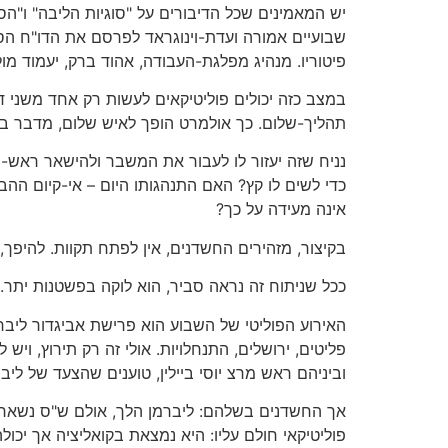
שבועיים אמורה ועדת-וינוגראד לפרסם את הדו"ח הס
פיטוריו. מנהיג מפלגת-העבודה, אהוד ברק, יעמוד
במצב כזה יכולים פוליטיקאים לעשות רק אחד משני 
תהליך-שלום. כך אולמרט הופך לאיש שלום, מדבר ב
נניח שזה יעזור לו לעבור את המשבר ולהישאר ראש-
כדי לשים לו קץ? האם התנהגותו היום – אי-קיום 
אינה מעידה על כך?
בקיצור, מזהירים החשדנים, אין לפתח תקוות. להיפ
ככל שניתוח זה נראה סביר, הוא לוקה בפשטנות יתר.
האירוע הפוליטי של השבוע הוא פרישת אביגדור ליב
פליטים, ירושלים, התנחלויות. אולי זה רק תירוץ, וי
וביניהם ראש מרצ יוסי ביילין, טוענים שהצעד של ליב
אך החשדנים בשלהם: ליברמן הלך, אולם ש"ס נשארה