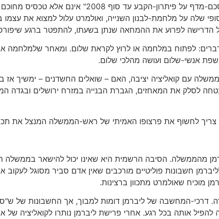
יש המאמינים שכל הדיבורים על "סוגיות הליבה" ו"הסכם-מדף
ופי שלה על מלחמת-לבנון השנייה, ואולמרט עלול למצוא את עצמו 
 מול הדרישה לפרוע את ההמחאה שנתן בשעתו, להתפטר ברגע שיפור
דברים: לפתוח במלחמה או לרוץ לקראת שלום. ומאחר שלמלחמה אין
שפת אנשי-שלום ועושה מהלכי שלום.
ממשלה עם קואליציה יציבה, האם – שואלים החשדנים – ימשיך אז 
ההבטחה לסלק את המאחזים, הגברת הבנייה במזרח ירושלים ובגדה
ך, צריך לחשוף את פרצופו האמיתי של ראש-הממשלה המנצל את תכנית
רמן מהממשלה. הסיבה הרשמית היא שאינו יכול להישאר בממשלה המ
ש לליברמן חשבונות פוליטיים מורכבים שאין אדם סביר מסוגל לעקוב 
רמן מוכיח שאולמרט מתכוון ברצינות.
. דרכי-המחשבה של ליברמן דומות למבוך, אך החשבונות של ש"ס פ