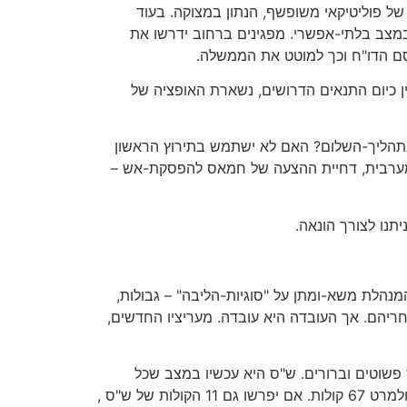
 על פיתרון-הקבע עד סוף 2008" אינם אלא טכסיס מחוכם של פוליטיקאי משופשף, הנתון במצוקה. בעוד
במצב בלתי-אפשרי. מפגינים ברחוב ידרשו את
סם הדו"ח וכך למוטט את הממשלה.
 כיום התנאים הדרושים, נשארת האופציה של
בתהליך-השלום? האם לא ישתמש בתירוץ הראשון
 המערבית, דחיית ההצעה של חמאס להפסקת-אש –
נו לצורך הונאה.
נהלת משא-ומתן על "סוגיות-הליבה" – גבולות,
אחריהם. אך העובדה היא עובדה. מעריציו החדשים,
שוטים וברורים. ש"ס היא עכשיו במצב שכל
פוליטיקאי חולם עליו: היא נמצאת בקואליציה אך יכולה להפיל אותה בכל רגע. אחרי פרישת ליברמן נותרו לקואליציה של אולמרט 67 קולות. אם יפרשו גם 11 הקולות של ש"ס ,