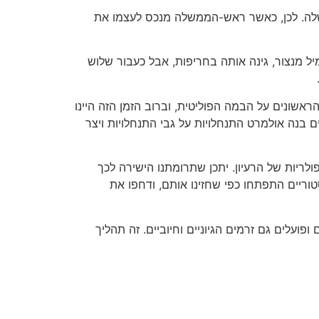
שלה. לכן, כאשר ראש-הממשלה מנכס לעצמו את
ר, כמיל מנצור, גינה אותה בחריפות, אבל כעבור שלוש
נו אותו. אני מכיר אותו זה 40 שנה, מאז שצעד את צעדיו הראשונים על הבמה הפוליטית, וברוב הזמן הזה היינו
ר". כראש עיריית ירושלים בנה אולמרט התנחלויות על גבי התנחלויות ויצר
לריות של הרעיון. יתכן שתרומתנו הישירה לכך
ריים התפתחו כפי שחזינו אותם, ודחפו את
עלים גם זרמים הגיוניים וחיוביים. זה תהליך