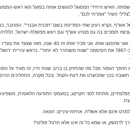
גשמתה. האיש היחידי המסוגל להגשים אותה בפועל הוא ראש-הממ
לילי השיר "אמרתי לכם".
וצאה הרשמית של אש"ף, נקרא רעיון שתי-המדינות בשם "תכנית אבנרי". המחב
מובן שאולמרט לא משמיע את הדברים מפני שחבריי ואני שיכנע
אויבים. הוא היה נושא-כליו של שמואל תמיר, שטבע ב-1967 את הסיסמה "שטח משוחרר לא יוחז
הפך הגמור מכל מה שהחזיק בו ברוב שנות חייו, זה מעיד על הפופו
חשובה בכך שהכשרנו את דעת-הקהל. ובכל מקרה, התהליכים ההיסטו
פלצתיים, מתחת לפני הקרקע, במעמקי התודעה הלאומית, משפיעים ופו
צח.
רט אינם אלא אשליה. אחיזת-עיניים. הונאה.
 לדמשק, או שמא כל זה אינו אלא תרגיל פוליטי?