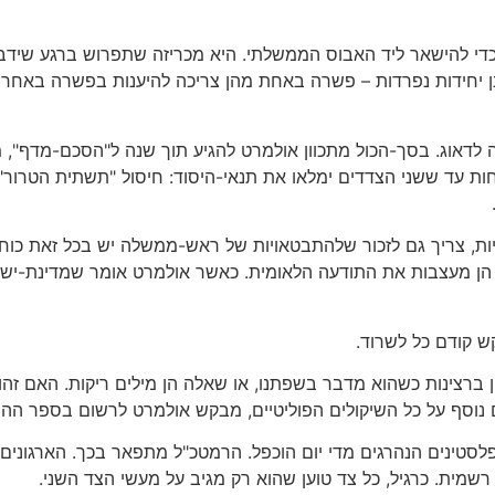
 כדי להישאר ליד האבוס הממשלתי. היא מכריזה שתפרוש ברגע שידב
נן יחידות נפרדות – פשרה באחת מהן צריכה להיענות בפשרה באחרת
ה לדאוג. בסך-הכול מתכוון אולמרט להגיע תוך שנה ל"הסכם-מדף", 
ת עד ששני הצדדים ימלאו את תנאי-היסוד: חיסול "תשתית הטרור" 
ות, צריך גם לזכור שלהתבטאויות של ראש-ממשלה יש בכל זאת כוח 
י, הן מעצבות את התודעה הלאומית. כאשר אולמרט אומר שמדינת-ישר
קש קודם כל לשרוד.
רצינות כשהוא מדבר בשפתנו, או שאלה הן מילים ריקות. האם זהו 
נוסף על כל השיקולים הפוליטיים, מבקש אולמרט לרשום בספר הה
לסטינים הנהרגים מדי יום הוכפל. הרמטכ"ל מתפאר בכך. הארגוני
מית. כרגיל, כל צד טוען שהוא רק מגיב על מעשי הצד השני.