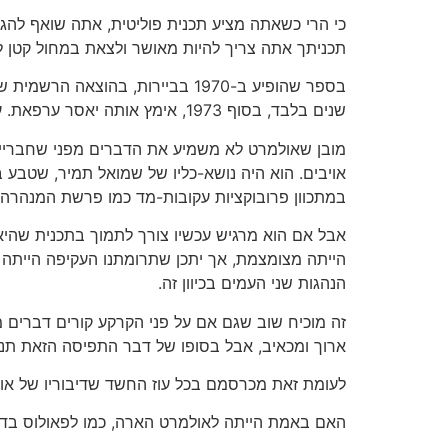
כי הרי כשאתה מציע תכנית פוליטית, אתה שואף לה
תכניתך אתה צריך להיות מאושר ולצאת במחול קטן לצ
בספר שהופיע ב-1970 בביירות, בה
שנים בלבד, בסוף 1973, אימץ אותה יאסר ערפאת. עכשיו תומכים בה גם מנהיג אש"ף וגם ראש ממשלת-ישראל. הללויה.
במתכוון פרובוקציות עקובות-מד כמו פרשת המנהרה.
אבל אם הוא מרגיש עכשיו צורך לתמוך בתכנית שהיא ה
הייתה מצומצמת, אך יתכן שתרומתנו העקיפה הייתה 
הנהגות שני העמים בכיוון זה.
זה מוכיח שוב שגם אם על פני הקרקע קורים דברים מ
ארוך ומכאיב, אבל בסופו של דבר התפיסה הזאת תנ
לעומת זאת מכרסמם בכל עוז החשד שדיבוריו של אולמ
האם באמת הייתה לאולמרט הארה, כמו לפאולוס בדרך