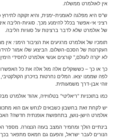
אין לאולמרט ממשלה.
ש"ס היא מפלגה לאומנית-ימנית, והיא זקוקה לתירוץ
רציני אי-אפשר בכלל להימנע מכך. סוגיות-הליבה אי
של אולמרט שלא לדבר ברצינות על סוגיות הליבה.
תומכיו של אולמרט מרגיעים את הציבור הימני: אין מ
העקרונות של הסכם-השלום. הביצוע שלו אמור להידחו
לא יקרה לעולם," קורצים אנשי אולמרט לחסידי הימין.
כך או כך – כששוקלים אלה מול אלה את כל האפשרוי
לפה שממנו יצאו. המלים נחרטות בזיכרון הקולקטיב
זוהי אבן-דרך משמעותית.
כמו בתוכניות "ריאליטי" בטלוויזיה, אהוד אולמרט מב
יש לקחת זאת בחשבון כשבאים לנחש אם הוא מתכוון ב
אולמרט הישן-נושן, בתחפושת אופנתית חדשה? האם 
בינתיים הולך ומחמיר המצב בעזה הנצורה. מספר הפ
הנורים לעבר ישראל, והפעם גם חמאס מתפאר בכך רש