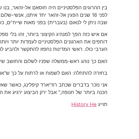
בין ההרוגים הפלסטיניים היה חוסאם אל-זהאר, בנו 
לפני 16 שנים הפגין אל-זהאר יחד איתנו, אנשי-
שבה ניתן לי לנאום (בעברית) בפני מאות שייח'ים, כש
אם איש כזה הפך למנהיג הקיצוני ביותר, זהו בלי ספ
דוחפים את הארגונים הפלסטיניים לעמדות יותר ויותר
הערבי כולו. ראשי המדינות נחפזו להתקשר ולהביע לו
האם כך נוהג ראש-ממשלה שפניו לשלום והחושב שיש
בחזרה להתחלה: האם לשמוח או לרתוח על כך ש"אול
אני נזכר בדברים שכתב רודיארד קיפלינג, כאשר שא
הכנה ביותר של חנופה," אבל ירק הביצוע ירגיע את ה
תוייג
History He