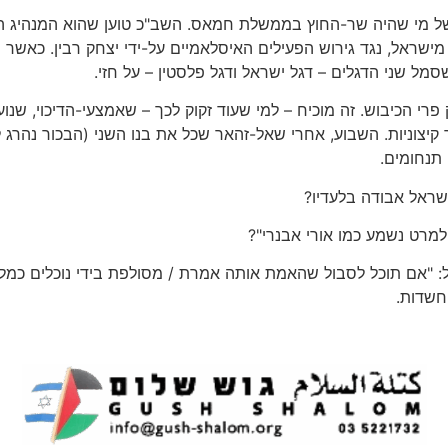
של מי שהיה שר-החוץ בממשלת חמאס. השב"כ טוען שהוא המנהיג הקיצ
שלום מישראל, נגד גירוש הפעילים האיסלאמיים על-ידי יצחק רבין. כאש
סמל שני הדגלים – דגל ישראל ודגל פלסטין – על חזי.
ק פרי הכיבוש. זה מוכיח – למי שעוד זקוק לכך – שאמצעי-הדיכוי, ש
 קיצוניות. השבוע, אחרי שאל-זהאר שכל את בנו השני (הבכור נהרג ל
 תנחומים.
ראל אבודה בלעדיו?
מרט נשמע כמו אורי אבנרי"?
ל: "אם תוכל לסבול שהאמת אותה אמרת / מסולפת בידי נוכלים כמל
חשדות.