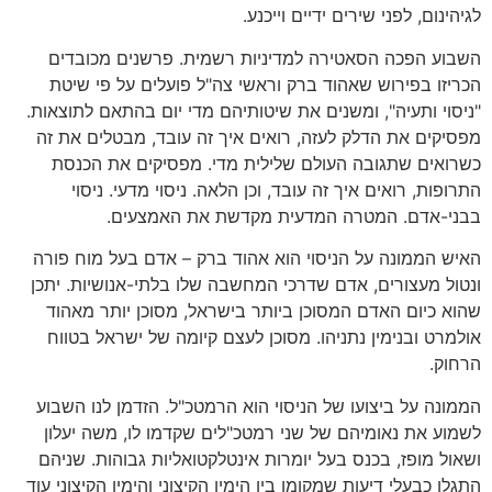
לגיהינום, לפני שירים ידיים וייכנע.
השבוע הפכה הסאטירה למדיניות רשמית. פרשנים מכובדים
הכריזו בפירוש שאהוד ברק וראשי צה"ל פועלים על פי שיטת
"ניסוי ותעיה", ומשנים את שיטותיהם מדי יום בהתאם לתוצאות.
מפסיקים את הדלק לעזה, רואים איך זה עובד, מבטלים את זה
כשרואים שתגובה העולם שלילית מדי. מפסיקים את הכנסת
התרופות, רואים איך זה עובד, וכן הלאה. ניסוי מדעי. ניסוי
בבני-אדם. המטרה המדעית מקדשת את האמצעים.
האיש הממונה על הניסוי הוא אהוד ברק – אדם בעל מוח פורה
ונטול מעצורים, אדם שדרכי המחשבה שלו בלתי-אנושיות. יתכן
שהוא כיום האדם המסוכן ביותר בישראל, מסוכן יותר מאהוד
אולמרט ובנימין נתניהו. מסוכן לעצם קיומה של ישראל בטווח
הרחוק.
הממונה על ביצועו של הניסוי הוא הרמטכ"ל. הזדמן לנו השבוע
לשמוע את נאומיהם של שני רמטכ"לים שקדמו לו, משה יעלון
ושאול מופז, בכנס בעל יומרות אינטלקטואליות גבוהות. שניהם
התגלו כבעלי דיעות שמקומן בין הימין הקיצוני והימין הקיצוני עוד