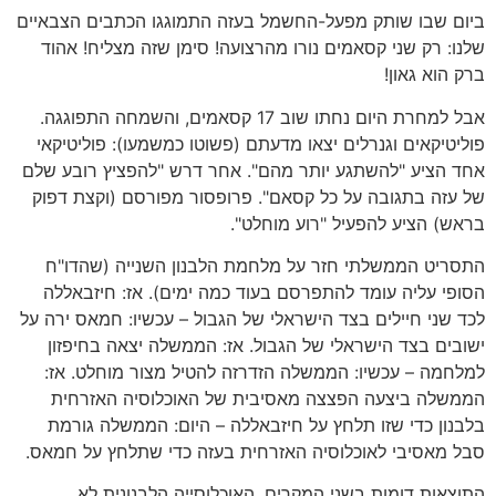
ביום שבו שותק מפעל-החשמל בעזה התמוגגו הכתבים הצבאיים
שלנו: רק שני קסאמים נורו מהרצועה! סימן שזה מצליח! אהוד
ברק הוא גאון!
אבל למחרת היום נחתו שוב 17 קסאמים, והשמחה התפוגגה.
פוליטיקאים וגנרלים יצאו מדעתם (פשוטו כמשמעו): פוליטיקאי
אחד הציע "להשתגע יותר מהם". אחר דרש "להפציץ רובע שלם
של עזה בתגובה על כל קסאם". פרופסור מפורסם (וקצת דפוק
בראש) הציע להפעיל "רוע מוחלט".
התסריט הממשלתי חזר על מלחמת הלבנון השנייה (שהדו"ח
הסופי עליה עומד להתפרסם בעוד כמה ימים). אז: חיזבאללה
לכד שני חיילים בצד הישראלי של הגבול – עכשיו: חמאס ירה על
ישובים בצד הישראלי של הגבול. אז: הממשלה יצאה בחיפזון
למלחמה – עכשיו: הממשלה הזדרזה להטיל מצור מוחלט. אז:
הממשלה ביצעה הפצצה מאסיבית של האוכלוסיה האזרחית
בלבנון כדי שזו תלחץ על חיזבאללה – היום: הממשלה גורמת
סבל מאסיבי לאוכלוסיה האזרחית בעזה כדי שתלחץ על חמאס.
התוצאות דומות בשני המקרים. האוכלוסייה הלבנונית לא