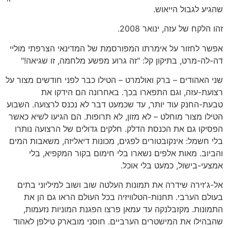
שהגיע לגבול הייאוש.
זהו הלקח של עזה, ינואר 2008.
אפשר לחזור על אימרתו המפורסמת של המדינאי הצרפתי מוליי
דה-לה-מרט, בתיקון קל: "זה גרוע מפשע מלחמה, זו שגיאה!"
שני האהודים – ברק ואולמרט – הטילו כבר לפני חודשים מצור על
רצועת-עזה, וגם התפארו בכך. באחרונה הם הידקו את
טבעת-החנק עוד יותר, עד שכמעט דבר לא נכנס לרצועה. השבוע
הטילו מצור מוחלט – לא מזון, לא תרופות. הם הגיעו לשיא כאשר
הפסיקו גם את הכנסת הדלק. חלקים גדולים של הרצועה נותרו
בלי חשמל: אינקובטורים לפגים, מכונות דיאליזה, משאבות המים
והביוב. מאות אלפים נשארו בלי חימום בקור המקפיא, בלי
אמצעי-בישול, כמעט בלי אוכל.
אל-ג'זירה שידרה את תמונות העלטה שוב ושוב למיליוני בתים
בעולם הערבי. תחנות-הטלוויזיה בכל העולם הראו גם הן את
התמונות. מקזבלנקה עד עמאן פרצו הפגנת המוניות נזעמות,
שהבהילו את המישטרים הערביים. חוסני מובארק טילפן לאהוד