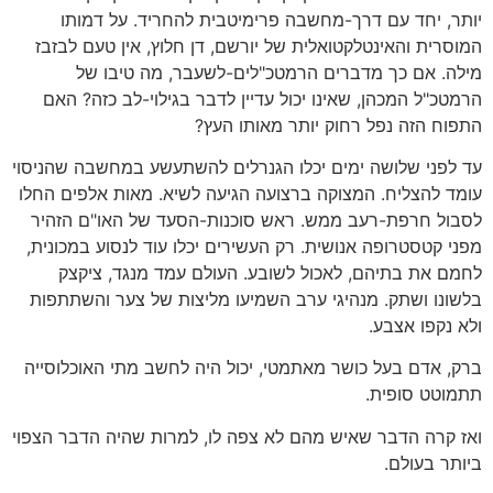
יותר, יחד עם דרך-מחשבה פרימיטבית להחריד. על דמותו
המוסרית והאינטלקטואלית של יורשם, דן חלוץ, אין טעם לבזבז
מילה. אם כך מדברים הרמטכ"לים-לשעבר, מה טיבו של
הרמטכ"ל המכהן, שאינו יכול עדיין לדבר בגילוי-לב כזה? האם
התפוח הזה נפל רחוק יותר מאותו העץ?
עד לפני שלושה ימים יכלו הגנרלים להשתעשע במחשבה שהניסוי
עומד להצליח. המצוקה ברצועה הגיעה לשיא. מאות אלפים החלו
לסבול חרפת-רעב ממש. ראש סוכנות-הסעד של האו"ם הזהיר
מפני קטסטרופה אנושית. רק העשירים יכלו עוד לנסוע במכונית,
לחמם את בתיהם, לאכול לשובע. העולם עמד מנגד, ציקצק
בלשונו ושתק. מנהיגי ערב השמיעו מליצות של צער והשתתפות
ולא נקפו אצבע.
ברק, אדם בעל כושר מאתמטי, יכול היה לחשב מתי האוכלוסייה
תתמוטט סופית.
ואז קרה הדבר שאיש מהם לא צפה לו, למרות שהיה הדבר הצפוי
ביותר בעולם.