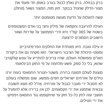
ברק בבהלה. ברק נאלץ לבטל בערב באופן חד-פעמי את
מצור-הדלק שהטיל בבוקר. חוץ מזה, המצור נשאר מוחלט.
קשה להעלות על הדעת מעשה מטומטם יותר.
העילה להרעבה והקפאה של מיליון וחצי בני-אדם המצטופפים
בשטח של 365 קמ"ר היא הירי הממושך על שדרות ושאר
הישובים הסמוכים לרצועה.
זו עילה טובה. היא מאחדת את החלקים הפרימיטיביים
ומעוטי-היכולת של הציבור הישראלי. הוא מקהה גם את ביקורת
האו"ם וממשלות העולם, שהיו צריכים להתריע על עונש קולקטיבי
שהוא, בלי כל ספק, פשע-מלחמה על פי החוק הבינלאומי.
מוצגת לעולם תמונה ברורה: משטר-הטרור החמאסי בעזה יורה
טילים על אזרחים ישראליים חפים-מפשע. שום ממשלה בעולם
לא תסבול ירי מעבר לגבול על אזרחיה. צה"ל לא מצא תשובה
צבאית שתמנע את ירי הקסאמים. לכן אין ברירה אלא להפעיל על
תושבי עזה לחץ כל-כל חזק עד שיתקוממו נגד החמאס ויפסיקו
את ירי הטילים.