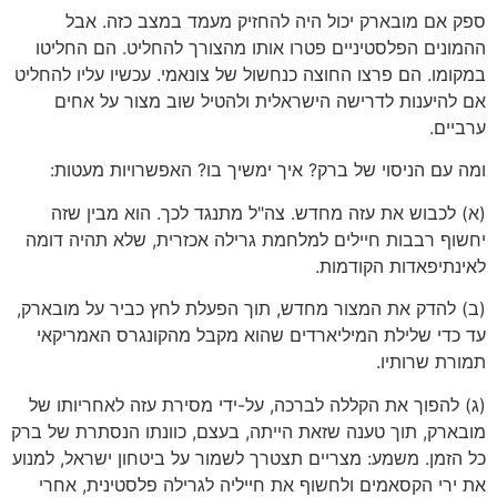
ספק אם מובארק יכול היה להחזיק מעמד במצב כזה. אבל
ההמונים הפלסטיניים פטרו אותו מהצורך להחליט. הם החליטו
במקומו. הם פרצו החוצה כנחשול של צונאמי. עכשיו עליו להחליט
אם להיענות לדרישה הישראלית ולהטיל שוב מצור על אחים
ערביים.
ומה עם הניסוי של ברק? איך ימשיך בו? האפשרויות מעטות:
(א) לכבוש את עזה מחדש. צה"ל מתנגד לכך. הוא מבין שזה
יחשוף רבבות חיילים למלחמת גרילה אכזרית, שלא תהיה דומה
לאינתיפאדות הקודמות.
(ב) להדק את המצור מחדש, תוך הפעלת לחץ כביר על מובארק,
עד כדי שלילת המיליארדים שהוא מקבל מהקונגרס האמריקאי
תמורת שרותיו.
(ג) להפוך את הקללה לברכה, על-ידי מסירת עזה לאחריותו של
מובארק, תוך טענה שזאת הייתה, בעצם, כוונתו הנסתרת של ברק
כל הזמן. משמע: מצריים תצטרך לשמור על ביטחון ישראל, למנוע
את ירי הקסאמים ולחשוף את חייליה לגרילה פלסטינית, אחרי