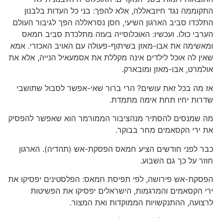
התקוממה נגד חיזבאללה, אלא להפך: בני כל העדות בלבנון
התלכדו סביב הארגון השיעי, חסן נסראללה הפך לגיבור העולם
הערבי כולו. ועכשיו: האוכלוסייה בעזה מתלכדת סביב חמאס
ומאשימה את אבו-מאזן בשיתוף-פעולה עם האויב האכזרי. אמא
שאין לה אוכל לילדים אינה מקללת את אסמעאיל הנייה, אלא את
אולמרט, אבו-מאזן ומובארק.
אז מה בכל זאת עושים? הרי ברור שאי-אפשר לסבול שתושבי
שדרות יחיו תחת אימה מתמדת.
מה שמנסים להסתיר מנהציבור הממורמר הוא שאפשר להפסיק
את ירי הקסאמים מחר בבוקר.
כבר לפני חודשים הציע חמאס הפסקת-אש (תהדיה). הארגון
חוזר על כך גם השבוע.
הפסקת-אש פירושה, לפי תפיסת חמאס: הפלסטינים יפסיקו את
ירי הקסאמים והמרגמות, הישראלים יפסיקו את הפשיטות
לרצועה, ההתנקשויות הממוקדות ואת המצור.