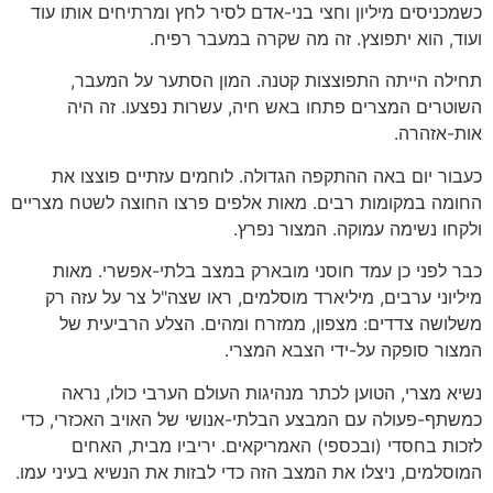
כשמכניסים מיליון וחצי בני-אדם לסיר לחץ ומרתיחים אותו עוד
ועוד, הוא יתפוצץ. זה מה שקרה במעבר רפיח.
תחילה הייתה התפוצצות קטנה. המון הסתער על המעבר,
השוטרים המצרים פתחו באש חיה, עשרות נפצעו. זה היה
אות-אזהרה.
כעבור יום באה ההתקפה הגדולה. לוחמים עזתיים פוצצו את
החומה במקומות רבים. מאות אלפים פרצו החוצה לשטח מצריים
ולקחו נשימה עמוקה. המצור נפרץ.
כבר לפני כן עמד חוסני מובארק במצב בלתי-אפשרי. מאות
מיליוני ערבים, מיליארד מוסלמים, ראו שצה"ל צר על עזה רק
משלושה צדדים: מצפון, ממזרח ומהים. הצלע הרביעית של
המצור סופקה על-ידי הצבא המצרי.
נשיא מצרי, הטוען לכתר מנהיגות העולם הערבי כולו, נראה
כמשתף-פעולה עם המבצע הבלתי-אנושי של האויב האכזרי, כדי
לזכות בחסדי (ובכספי) האמריקאים. יריביו מבית, האחים
המוסלמים, ניצלו את המצב הזה כדי לבזות את הנשיא בעיני עמו.