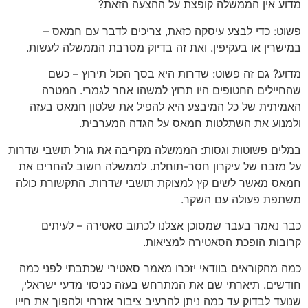
מדוע אין הממשלה קופצת על ההצעה הזאת?
פשוט: כדי לבצע עיסקה כזאת, צריכים לדבר עם חמאס –
במישרין או בעקיפין. ואת זה בדיוק מסרבת הממשלה לעשות.
מדוע? גם זה פשוט: שדרות היא בסך הכול תירוץ – כשם
שהחיילים החטופים היו תרוץ למשהו אחר לגמרי. המטרה
האמיתית של כל המיבצע היא להפיל את שלטון חמאס בעזה
ולמנוע את השתלטות חמאס על הגדה המערבית.
במלים פשוטות וגסות: הממשלה מקריבה את גורל תושבי שדרות
על מזבח של עיקרון חסר-תוחלת. לממשלה חשוב להחרים את
חמאס מאשר לשים קץ למצוקת תושבי שדרות. התקשורת כולה
משתפת פעולה עם השקר.
כבר נאמר בעבר שמסוכן אצלנו לכתוב סאטירה – לעיתים
קרובות הופכת הסאטירה למציאות.
כמה מהקוראים בוודאי יזכרו מאמר סאטירי שכתבתי לפני כמה
חודשים. תיארתי שם את המתרחש בעזה כניסוי מדעי ישראלי,
שנועד לבדוק עד כמה ניתן להרעיב ציבור אזרחי ולהפוך את חייו