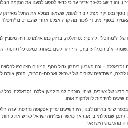
). זהו הישג כל-כך אדיר עד כי כדאי לספוג למענו את הנקמה הבלת
 נוסף נכס יקר מפז: גיבור לאומי, ששמעו ממלא את החלל מאיראן ע
מיתי בסוף ימיו. די לזכור מה קרה אצלנו אחרי שהבריטים "חיסלו" 
של ה"מחוסל". להיפך: נסראללה, בדיוק כמו אולמרט, היה מעוניין ל
ומת-הלב הכלל-ערבית, הרי חזר לשם באחת. כמעט כל תחנות-השי
נסראללה – זכה הארגון ביתרון גדול נוסף. המונים הצטרפו להלוויה
 לרצח, משת"פים עלובים של ישראל וארצות-הברית, והזמין אותם לעזו
ור חדש של צעירים, שיהיו מוכנים למות למען אללה ונסראללה. ככל
 שיעים להידמות לו ולחקות אותו.
 בכפר שיעי בדרום לבנון, היו השיעים עדיין אסקופה נדרסת, עדה 
(יתכן שנתקלתי בו אז.) אך כאשר הצליחה ישראל לגרש את כוחות פ
ה מהכיבוש הישראלי.