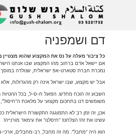
דם ושמפניה
כל ציבור מעלה על נס את המקצוע שהוא מצטיין בו
אם יישאל אדם ברחוב מהו המקצוע שבו אנחנו הישראל
נמכרת חברת סטארט-אפ ישראלית, שנולדה במוסך קט
אבל יש מקצוע, שבו ישראל אינה רק מהגדולות, אלא הי
השבוע זה הוכח מחדש. הפועל ח-ס-ל, בכל ההטיות הד
משומשים דנו בתחכום מקצועי על מלאכת ה"חיסול", 
אכן, זה זמן רב לא התמוגגה התקשורת הישראלית כפי 
עשינו את זה! הצלחנו! "חיסלנו" את עימאד מורנייה!
הוא היה "מחבל". מה זה מחבל, רב-מחבלים, ארכי-מ