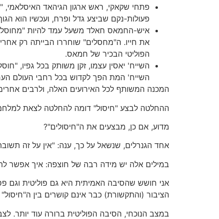
פעולות-נקם שביצע גדל ופרח, ועכשיו הוא הגו
איש-החמאס חאלד משעל עמד להיות "מחוסל" ב
את חייו. ה"מחסלים" שוחררו הבייתה רק אחרי
הפוליטי הבכיר של חמאס.
השייח' יאסין עצמו, זקן משותק בכל גפיו, "חו
השייח' המת הפך לקדוש בכל רחבי העולם הערב
המכנה המשותף לכל האירועים האלה, ולרבים אחרים, 
ההחלטה לבצע "חיסול" דומה להחלטה לצאת למלחמת-
מדוע, אם כן, מבצעים את ה"חיסולים"?
אחד הגנרלים, שנשאל על כך, ענה: "אין על זה תשוב
במילים אלה יש מידה רבה של חוצפה: איך אפשר לה
אני חושש שהסיבה האמיתית היא גם פוליטית וגם פסיכ
הציבור (והתקשורת) כבר אינם קושרים בין ה"חיסול" ו
במצב הנוכחי, הסיבה הפוליטית ברורה עוד יותר. לצ