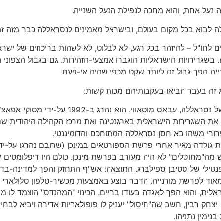
 נעל אחת, והוא מחכה לנפילת הנעל השנייה.
לה לבוא בכל מקום בעולם, ובישראל מאמינים לנסראללה כבר מזה ז
 לחו"ל – להיזהר בכל רגע, לא לבלוט, לא לשהות בריכוזים של ישראל
שגרירויות הישראליות הוגברו אמצעי-הזהירות. גם בגבול הצפוני ה
 הפך גבול זה ליותר שקט מכפי שהיה אי-פעם.
 זה בעבר הביאו בעקבותיהם מכות קשות:
הדוגמה הקלאסית היא, כמובן, "חיסול" קודמו של 
ת השגרירות הישראלית בארגנטינה ואת מרכז הקהילה היהודית שם. ה
רורי משהו בא חסן נסראללה המתוחכם והדומיננטי.
 גולדה מאיר אחרי פרשת הספורטאים במינכן (שרובם נהרגו על-יד
 מה"מחוסלים" לא היה מעורב בפרשת מינכן. כולם היו דיפלומטים שפ
טילי של סטיבן ספילברג. התוצאה: אש"ף התחזק והפך למדינה-בדר
 עייאש ב-1996 בעזה, דומה מאוד לפרשת מורנייה. הדבר בוצע באמצעות מכשיר-טלפון 
אלית, והוא הפך לאגדה בעודו בחיים. הכינוי "המהנדס" הוצמד לו
חק רבין, חשב שה"חיסול" יעניק לו פופולאריות אדירה ויביא לב
נימין נתניהו.