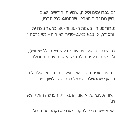
ם עבדו ימים ולילות, שבועות וחודשים, שנים
פרשן מכובד ב"הארץ", שהתמוגג ככל חבריו).
אמנם, פרשן מערבי מקלקל-שמחה טען בערוץ אלג'זירה כי מורנייה נעלם מהעין מפני שחדל להיות חשוב, שימיו הגדולים כטרוריסט היו בשנות ה-80 וה-90, כאשר ניצח על
סודר, ולו צבא כמעט-סדיר, לא היה – לפי גרסה זו
י שהכריז בטלוויזיה עוד גנרל שיצא מכלל שימוש),
סול" משתווה לפחות למבצע-אנטבה עטור-התהילה,
 סופר-סופר-סופר-אויב, ועל כן ה' בוודאי יסלח לנו
בות – אף שממשלת-ישראל הכחישה בלשון רפה
יון הפנימי של ארגוני-התנגדות. הפרשה הזאת היא
.)
אי-אפשר בכלל לתקנו. "זאת לא נקמה, זה סיכול"