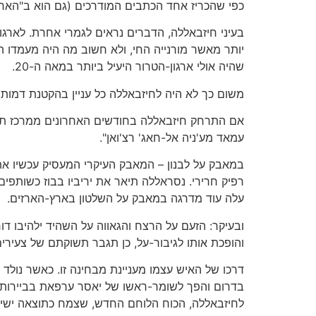
כפי שהכריז אחד הכתבים המודרכים (גם הוא ב"הארץ"
בעיני חיזבאללה, הדברים נראים לגמרי אחרת. לארגון
יותר מאשר מורנייה החי, ולא חשוב מה היה מעמדו הא
שהיה אולי ארגון-הטרור היעיל ביותר במאה ה-20.
משום כך לא היה לחיזבאללה כל עניין בהקטנת דמותו 
אם התרחק חיזבאללה בחודשים האחרונים ממרכז תש
עמאד מע'ניה אל-חאג' רצ'ואן".
במאבק על לבנון – המאבק העיקרי המעסיק עכשיו את 
רפיק חרירי. נסראללה תיאר את יריביו בבוז כשותפים
עלה עוד מדרגה במאבק על השלטון בארץ-הארזים.
ובעיקר: הזעם על הרצח והגאווה על השהיד ילהיבו ד
והופכת אותו לגיבור-על, כן תגבר תשוקתם של צעירים
דרכו של האיש עצמו מעניינת מבחינה זו. כאשר נולד
בדרום והפך לשומר-ראשו של יאסר ערפאת בביירות. 
לחיזבאללה, הכוח הלוחם החדש, שצמח כתוצאה ישיר