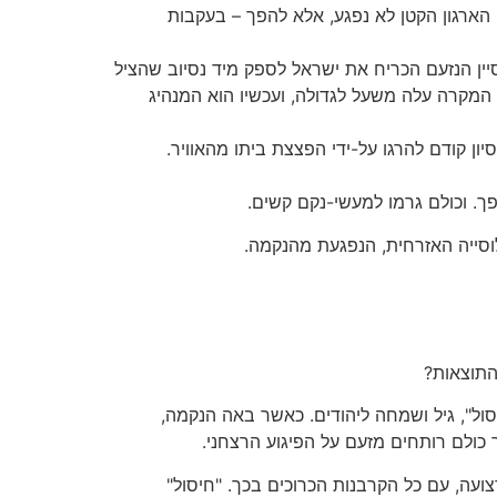
י-אופניים שירו בו מקרוב. הארגון הקטן לא נפגע, אלא להפך – בעקבות
ן הנזעם הכריח את ישראל לספק מיד נסיוב שהציל
המקרה עלה משעל לגדולה, ועכשיו הוא המנהיג
ון קודם להרגו על-ידי הפצצת ביתו מהאוויר.
ך. וכולם גרמו למעשי-נקם קשים.
סייה האזרחית, הנפגעת מהנקמה.
התוצאות?
סול", גיל ושמחה ליהודים. כאשר באה הנקמה,
ר כולם רותחים מזעם על הפיגוע הרצחני.
ועה, עם כל הקרבנות הכרוכים בכך. "חיסול"