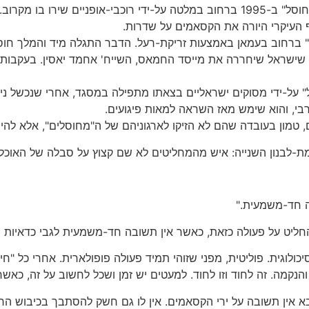
פתחי שקאקי, ראש ארגון הגיהאד האיסלאמי, "חוסל" ב-1995 ברחוב במלטה על-ידי רוכב
ף העיקרי היורה את הקסאמים על שדרות.
רחוב בעמאן באמצעות זריקת-רעל. הדבר התגלה מיד והמלך חוסיי
 שישראל שיחררה את מייסד החמאס, השייח' אחמד יאסין. בעקבות 
סל" על-ידי מסוקים ישראליים בצאתו מתפילה במסגד, אחרי שנכשל ניסי
י, והוא שימש מאז השראה למאות פיגועים.
טמון בעובדה שהם לא הזיקו לארגוניהם של ה"מחוסלים", אלא להיפ
לבנון השנייה: איש מהמחליטים לא שם קצוץ על סבלה של האוכלו
ה חד-משמעית."
חליט על פעולה כזאת, כאשר אין תשובה חד-משמעית לגבי כדאיות 
ולוגית. פוליטית, מפני שזוהי תמיד פעולה פופולארית. אחרי כל "חי
הנקמה. זה לחוד וזו לחוד. למעטים יש זמן ושכל לחשוב על זה, כאש
בא אין תשובה על ירי הקסאמים. אין לו גם חשק להסתבך בכיבוש הרצ