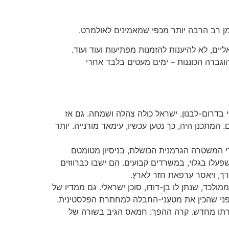
מן רב הרבה יותר מכפי שמאמינים לאולמרט.
יים, לא להיענות להזמנות מפתיעות ועוד ועוד.
וגברה הכוננות – ימים מעטים בלבד אחרי
נסראללה, עבאס מוסאווי. הוא נהרג ב-1992 על-ידי מסוקי אפאצ'י בדרום-לבנון. ישראל כולה צהלה ושמחה. גם אז
מתכנן היה, כך נטען עכשיו, עימאד מורנייה. יותר
י המשטרה הגרמנית הכושלת, בניסיון מטומטם
עלו בגלוי, במשרדים קבועים. הם ישבו כברווזים
ך, ויאסר ערפאת חזר לארץ.
סלולארי ממולכד, שנתן לו בן-דודו, סוכן ישראלי. גם ממדיו של
 מפני שהכין את מטעני-החבלה למחתרת הפלסטינית.
חירתו מחדש. קרה ההפך: חמאס הגיב בשורה של