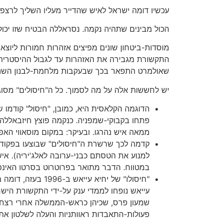
עכשיו דומה ישראל לאיש שהדייר מעליו השליך לרצפה
הכול מבינים שתהיה נקמה. נסראללה הבטיח שזו יכו
מוסדות-ביטחון שונים מפיצים אזהרות חמורות ליוצאים
התקשורת מגבירה את האזהרות עד לגבול ההיסטריה. ב
שאולמרט התפאר בכך שבעקבות מלחמת-לבנון השנייה
יש לחששות אלה על מה לסמוך. כל ה"חיסולים" מסוג
פתחו בקבוקי-שמפניה. כנקמה פוצץ חיזבאללה א
ממאה איש נהרגו. ובעיקר: במקום מוסאווי האפ
קדמה לכך שרשרת ה"חיסולים" שבוצעו בפקודת
למנוע את הטסתם כבני-ערובה לאלג'יריה). איש
במטווח. הדבר מתואר בפרוטרוט בסרטו האינפנ
"חיסולו" של יחיא
עייאש נופחו לממדי ענק על-ידי התקשורת הישר
שמעון פרס, שכיהן כראש-הממשלה אחרי רצח יצ
פעולות-התאבדות ראוותניות והעלה לשלטון את ב