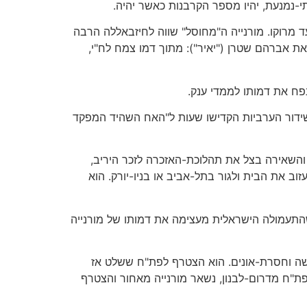
י-נמנעת, יהיו מספר הקרבנות כאשר יהיה.
ד מרוקו. מורנייה ה"מחוסל" שווה לחיזבאללה הרבה
את אברהם שטרן ("יאיר"): מתוך דמו צמח לח"י,
נפח את דמותו לממדי ענק.
דור הערביות הקדישו שעות ל"האח השהיד המפקד
 והשאירה בצל את תהלוכת-האזכרה לזכר היריב,
ב את הבית ולגור בתל-אביב או בניו-יורק. הוא
 שהתעמולה הישראלית מעצימה את דמותו של מורנייה
חלשה וחסרת-אונים. הוא הצטרף לפת"ח ששלט אז
ת"ח מדרום-לבנון, נשאר מורנייה מאחור והצטרף