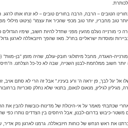
כותרת.
חורינו הטובים – הרבה, הרבה בחורים טובים – לא זנחו אותו לרגע. ה
יותר טוב מחבריו, יותר טוב מכפי שהכיר את עצמו" (ציטוט מילולי מ
ות ומוסדות ישראליים בחו"ל. מאז שהפך חיזבאללה לארגון גדול ומ
רנייה-האגדה, מחבל מיתולוגי חובק-עולם, שהיה מזמן "בן-מוות" (כפ
ה יותר חשוב ממלחמת-לבנון השנייה, שבה לא כל-כל הצלחנו. ה"חי
 אל יגל לבך, פן יראה ה' ורע בעיניו." אבל זה הרי לא סתם אויב, זה
, מגיליון לגיליון, מנאום לנאום, בתנאי שלא נחלק סוכריות ברחו
רי שכתבתי מאמר על אי-היכולת של מדינות-כובשות להבין את ההיג
משטר-כיבוש בדרום-לבנון, אבל היחסים בין הצדדים נותרו כפי שהיו
רתנו את ראש הנחש של כוחות חיזבאללה. גרמנו לארגון נזק אדיר, ש