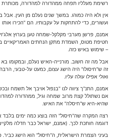
רשימת מעלליו תפחה ממהדורה למהדורה, מכותרת ל
אין ולא היה כמוהו. במשך שנים נעלם מן העין. אבל ב
ועשורים, כדי להתחקות על עקבותיו. הם "הכירו אותו 
חטיפת מטוס, השמדת מתקן הנחתים האמריקאיים בבייר
– שימוש באיש כזה.
אבל מה זה חשוב. מורנייה-האיש נעלם, ובמקומו בא מו
זה ש"חיסולו" היה הישג עצום, כמעט על-טבעי, הרב
ואולי אפילו עולה עליו.
אמנם, התנ"ך ציווה לנו "בנפול אויבך אל תשמח ובכשלו
אם נשתולל קצת מרוב שמחה וגיל, ממהדורה למהדורה
שהיא-היא ש"חיסלה" את האיש.
רצה המקרה שה"חיסול" הזה בוצע כמה ימים בלבד אח
דוגמה חותכת לכך. (אמנם, ישראל כבר חדלה מלקיים 
בעיני הצמרת הישראלית, ה"חיסול" הוא הישג כביר. כ