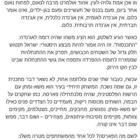
וזו אכן אמת גלויה-לעין. אהוד אולמרט מרבה לנאום, לפחות נאום
אחד ביום, פעם בכנס של תעשיינים ופעם בגן-ילדים, ואינו אומר
כלום. אין אג'נדה לאומית, אין אג'נדה כלכלית, אין אג'נדה
חברתית, אין אג'נדה תרבותית. כלום.
כאשר הגיע לשלטון, הוא הציג משהו שהיה דומה לאג'נדה:
"התכנסות". זה היה אמור להיות מבצע היסטורי: ישראל תנטוש
חלק גדול של השטחים הכבושים, תפרק את ההתנחלויות
שממזרח לחומת-ההפרדה ותספח את גושי ההתנחלות שבינו
לבין הקו הירוק.
עכשיו, כעבור שתי שנים ומלחמה אחת, לא נשאר דבר מתכנית
זו, גם שמה נשכח. המשחק היחידי בעיר הוא משא-ומתן עם
הרשות הפלסטינית, שהיה מלכתחילה פארסה. כמו שחקנים על
הבמה, השותים מכוסות ריקות, מעמידים כל הצדדים פנים כאילו
יש משא-ומתן. נפגשים, מחבקים, מחייכים, מצטלמים, מקימים
צוותות, מקיימים מסיבות-עיתונאים, מצהירים – ושום דבר, ממש
שום דבר אינו קורה.
לשם מה הפארסה? לכל אחד מהמשתתפים מטרה משלו: