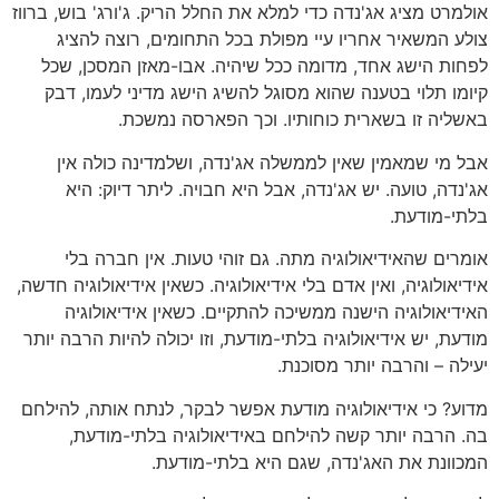
אולמרט מציג אג'נדה כדי למלא את החלל הריק. ג'ורג' בוש, ברווז
צולע המשאיר אחריו עיי מפולת בכל התחומים, רוצה להציג
לפחות הישג אחד, מדומה ככל שיהיה. אבו-מאזן המסכן, שכל
קיומו תלוי בטענה שהוא מסוגל להשיג הישג מדיני לעמו, דבק
באשליה זו בשארית כוחותיו. וכך הפארסה נמשכת.
אבל מי שמאמין שאין לממשלה אג'נדה, ושלמדינה כולה אין
אג'נדה, טועה. יש אג'נדה, אבל היא חבויה. ליתר דיוק: היא
בלתי-מודעת.
אומרים שהאידיאולוגיה מתה. גם זוהי טעות. אין חברה בלי
אידיאולוגיה, ואין אדם בלי אידיאולוגיה. כשאין אידיאולוגיה חדשה,
האידיאולוגיה הישנה ממשיכה להתקיים. כשאין אידיאולוגיה
מודעת, יש אידיאולוגיה בלתי-מודעת, וזו יכולה להיות הרבה יותר
יעילה – והרבה יותר מסוכנת.
מדוע? כי אידיאולוגיה מודעת אפשר לבקר, לנתח אותה, להילחם
בה. הרבה יותר קשה להילחם באידיאולוגיה בלתי-מודעת,
המכוונת את האג'נדה, שגם היא בלתי-מודעת.