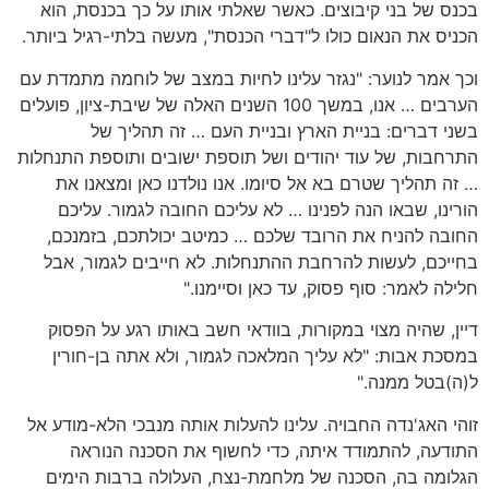
בכנס של בני קיבוצים. כאשר שאלתי אותו על כך בכנסת, הוא
הכניס את הנאום כולו ל"דברי הכנסת", מעשה בלתי-רגיל ביותר.
וכך אמר לנוער: "נגזר עלינו לחיות במצב של לוחמה מתמדת עם
הערבים … אנו, במשך 100 השנים האלה של שיבת-ציון, פועלים
בשני דברים: בניית הארץ ובניית העם … זה תהליך של
התרחבות, של עוד יהודים ושל תוספת ישובים ותוספת התנחלות
… זה תהליך שטרם בא אל סיומו. אנו נולדנו כאן ומצאנו את
הורינו, שבאו הנה לפנינו … לא עליכם החובה לגמור. עליכם
החובה להניח את הרובד שלכם … כמיטב יכולתכם, בזמנכם,
בחייכם, לעשות להרחבת ההתנחלות. לא חייבים לגמור, אבל
חלילה לאמר: סוף פסוק, עד כאן וסיימנו."
דיין, שהיה מצוי במקורות, בוודאי חשב באותו רגע על הפסוק
במסכת אבות: "לא עליך המלאכה לגמור, ולא אתה בן-חורין
ל(ה)בטל ממנה."
זוהי האג'נדה החבויה. עלינו להעלות אותה מנבכי הלא-מודע אל
התודעה, להתמודד איתה, כדי לחשוף את הסכנה הנוראה
הגלומה בה, הסכנה של מלחמת-נצח, העלולה ברבות הימים