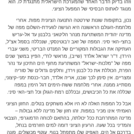
וזהו בדיוק הדבר האחד שהמערכת הישראלית מתנגדת לו. הוא
מנוגד לאתוס הבסיסי של המפעל הציוני.
נכון, בתקופות שונות שירטטה התנועה הציונית מפות. אחרי
מלחמת-העולם הראשונה היא הגישה לוועידת-השלום מפה של
מדינה יהודית המשתרעת מנהר הליטאני בלבנון עד אל-עריש
בחצי-האי סיני. המפה של זאב ז'בוטינסקי, שנכללה בסמל אצ"ל,
העתיקה את הגבולות המקוריים של המנדט הבריטי, משני עברי
הירדן. ד"ר ישראל אלדד (שייב), מראשי לח"י, הפיץ במשך שנים
מפה של "מלכות-ישראל" המשתרעת מחוף הים התיכון עד נהר
הפרת, הכוללת את כל לבנון וירדן, וחלקים גדולים של סוריה
ומצריים. אין סימן לכך שבנו, אריה אלדד, חבר-כנסת ימני-קיצוני,
מסתייג ממנה. אחרי מלחמת ששת-הימים דגל הימין במפה
שכללה את כל הכיבושים, ובכללם רמת-הגולן וכל חצי-האי סיני.
אבל כל המפות האלה לא היו אלא משחקים בטלים. החזון הציוני
האמיתי אינו מכיר במפות. זהו חזון של מדינה ללא גבולות –
מדינה המתרחבת ככל יכולתה, בהתאם לכוחה הדמוגרפי, הצבאי
והמדיני בכל שעה. הרעיון הציוני דומה למים הזורמים בנחל,
בדרכם אל הים. האפיק שלו מתפתל בנוף, עוקף מכשולים, פונה