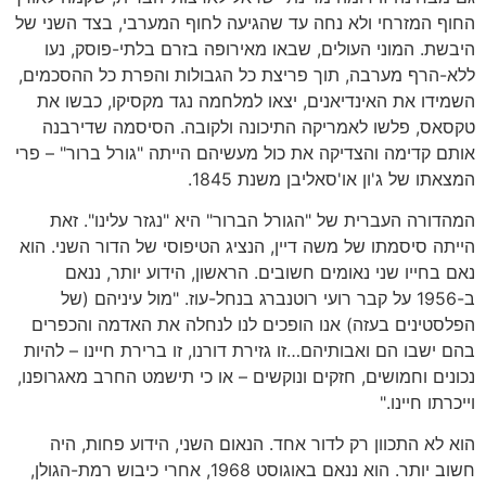
החוף המזרחי ולא נחה עד שהגיעה לחוף המערבי, בצד השני של
היבשת. המוני העולים, שבאו מאירופה בזרם בלתי-פוסק, נעו
ללא-הרף מערבה, תוך פריצת כל הגבולות והפרת כל ההסכמים,
השמידו את האינדיאנים, יצאו למלחמה נגד מקסיקו, כבשו את
טקסאס, פלשו לאמריקה התיכונה ולקובה. הסיסמה שדירבנה
אותם קדימה והצדיקה את כול מעשיהם הייתה "גורל ברור" – פרי
המצאתו של ג'ון או'סאליבן משנת 1845.
המהדורה העברית של "הגורל הברור" היא "נגזר עלינו". זאת
הייתה סיסמתו של משה דיין, הנציג הטיפוסי של הדור השני. הוא
נאם בחייו שני נאומים חשובים. הראשון, הידוע יותר, ננאם
ב-1956 על קבר רועי רוטנברג בנחל-עוז. "מול עיניהם (של
הפלסטינים בעזה) אנו הופכים לנו לנחלה את האדמה והכפרים
בהם ישבו הם ואבותיהם…זו גזירת דורנו, זו ברירת חיינו – להיות
נכונים וחמושים, חזקים ונוקשים – או כי תישמט החרב מאגרופנו,
וייכרתו חיינו."
הוא לא התכוון רק לדור אחד. הנאום השני, הידוע פחות, היה
חשוב יותר. הוא ננאם באוגוסט 1968, אחרי כיבוש רמת-הגולן,