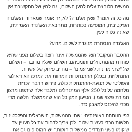
ממשית הלוחצת עליה למען השלום, וגם לחץ של התקשורת אין.
מה כל זה אומר? שאין אג'נדה? לא, זה אומר שמאחורי האג'נדה
הפיקטיבית, המופיעה בכותרות, מתחבאת האג'נדה האמיתית,
שאינה גלויה לעין.
האג'נדה הנסתרת מנוגדת לשלום. מדוע?
ההסבר המקובל הוא שהממשלה אינה רוצה בשלום מפני שהיא
פוחדת מהמתנחלים ותומכיהם. השלום שעליו מדובר – השלום
של "שתי מדינות לשני עמים" – מחייב פירוק של עשרות
התנחלויות, ובכללן ההתנחלויות המהוות את המרכז האידיאולוגי
והפוליטי של תנועת-ההתנחלות כולה. פירוש הדבר הכרזת
מלחמה על כל 250 אלף המתנחלים (מלבד אלה שיתפנו מרצון
תמורת פיצוי שמן). הטיעון המקובל הוא שהממשלה חלשה מדי
מכדי להיכנס למאבק כזה.
לפי הנוסחה האופנתית: "שתי הממשלות, הישראלית והפלסטינית,
חלשות מכדי לעשות שלום. לכן צריך לדחות את כל העניין עד
שיקומו בשני הצדדים ממשלות חזקות." יש המוסיפים גם את