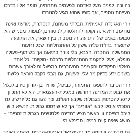
כה וכה, לפנים מעל לאדמה ולפעמים מתחתיה, סופח אליו בדרכו
מעיינות נוספים, אך סופו שהוא מגיע למטרתו.
זוהי האג'נדה האמיתית, הבלתי-משתנה, הנסתרת, מודעת ואינה
מודעת. היא אינה זקוקה להחלטות, לניסוחים, למפות, מפני שהיא
טבועה בגנים של התנועה. זה מסביר, בין השאר, את התופעה
שתוארה בדו"ח טליה ששון על ההתנחלויות: שכל זרועות
הממשלה, החברה והצבא, בלי צורך בתיאום אך בשיתוף-פעולה
מופלא, פעלו להקמת ההתנחלויות ה"בלתי-חוקיות". כל אחד
מאלפי הפקידים והקצינים המעורבים במפעל זה לאורך עשרות
בשנים ידע בדיוק מה עליו לעשות, גם מבלי לקבל הוראה כלשהי.
זוהי הסיבה לתופעה התמוהה, כביכול, שדויד בן-גוריון סירב לכלול
את גבולות המדינה החדשה במגילת-העצמאות. הוא לא התכוון
לרגע להסתפק בגבולות שקבע האו"ם. וכך נהגו גם כל יורשיו. גם
הסכמי אוסלו קבעו "אזורים" אך לא שירטטו גבולות. הנשיא בוש
קיבל תפיסה זו, כאשר הציע "מדינה פלסטינית בגבולות זמניים" –
מושג שאינו קיים במילון הבינלאומי.
גם מבחינה זו דומה מדינת-ישראל לארצות-הברית, שקמה לאורך