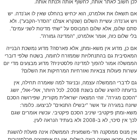
לכן חשוב לאתר אותה, לחשוף אותה ולנתח אותה.
אם תשאלו את אולמרט, הוא יכחיש בהחלט שאין לו אג'נדה. יש
ויש אג'נדה: עשיית השלום (שנקרא אצלנו "הסדר-הקבע"). ולא
סתם שלום, אלא שלום המבוסס על "שתי מדינות לשני עמים".
בלי שלום כזה, אומר אולמרט, "המדינה גמורה".
אם כן, מדוע אין משא-ומתן, אלא פארסה? מדוע נמשכת הבנייה
המאסיבית גם בהתנחלויות שממזרח לחומה, בשטח שלפי דוברי
הממשלה אמור להפוך למדינה פלסטינית? מדוע מבצעים מדי יום
עשרות פעולות צבאיות ואזרחיות המרחיקות את השלום?
גם לדברי הממשלה עצמה, ובניגוד למה שאמרה תחילה, אין
בדעתה להשיג שלום בשנת 2008. לכל היותר, אולי-אולי, יושג
"הסכם מגירה". זוהי המצאה ישראלית מקורית, שפירושה הסכם
שיונח במגירה עד אשר "יבשילו התנאים" לביצועו. כלומר:
משא-ומתן פיקטיבי שיניב הסכם פיקטיבי. עכשיו אומרים שגם
לכך אין סיכוי, לא ב-2008 ולא בעתיד הנראה לעין.
אין מנוס ממסקנה חד-משמעית: הממשלה אינה פועלת להשגת
שלום. ומכאן שאינה רוצה בשלום. אין גם אופוזיציה פרלמנטרית