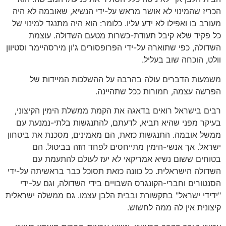
הכריז שהמינוי לא אושר מראש על-ידי הנשיא, שאובמה לא היה
מעורב בו ואפילו לא ידע עליו. כלומר: הוא היה מתנגד למינוי של
כל פקיד שלא קיבל תעודת-כשרות מטעם השדולה. עוצמת
השדולה, כפי שתוארה על-ידי הפרופסורים ג'ון מירסהיימר וסטיוון
וולט, הוכחה שוב בעליל.
משמעות הדברים עולה בהרבה על ההשלכות המיידות של
הפרשה עצמה, חמורות ככל שתהיינה.
רבים בישראל רואים בדאגה את הקמת ממשלת הימין הקיצוני,
בעיקר מפני שהיא תביא, לדעתם, להתנגשות בלתי-נמנעת עם
ממשל אובמה. התנגשות כזאת, הם מאמינים, מסכנת את ביטחון
ישראל. אך אנשי-הימין מתייחסים לפחד הזה בביטול. הם
בטוחים ששום נשיא אמריקאי לא יעז לעולם להתעמת עם
השדולה הישראלית. כל כוונה כזאת תסוכל כבר בראשיתה על-ידי
הסנטורים וחברי-הקונגרס השבויים בידי השדולה, וגם על-ידי
"ידידי ישראל" בתקשורת ובבית הלבן עצמו. גם ממשלה ישראלית
קיצונית אין לה ממה לחשוש.