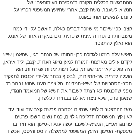
ההתרגשות הכללית מקורה ב"מסיבת העיתונאים" של
הנשיא-לשעבר, משה קצב, אחרי שהיועץ המשפטי הכריז על
כוונתו להאשים אותו באונס.
קצב, כפי שיזכור מי שזוכר דברים כאלה, הואשם על-ידי כמה
מעובדותיו בהטרדה מינית שיטתית, וגם במקרה אחד של אונס.
הוא נאלץ להתפטר.
האיש עלה בזמנו לגדולה כבן-חסותו של מנחם בגין, שהאמין שיש
לקדם עולים מארצות-המזרח למען מיזוג העדות. קצב, יליד איראן,
היה פוליטיקאי ימני שגרתי, בעל דעות ימניות שגרתיות. הוא
הועלה לדרגת שר-התיירות, ולבסוף נבחר על-ידי הכנסת לתפקיד
חסר-הסמכויות של נשיא-המדינה. הליצנים טענו שהוא נבחר רק
מפני שהכנסת לא רצתה לשבור את השיא של המועמד הנגדי,
שמעון פרס, שלא ניצח מעולם בבחירות כלשהן.
מאז ההתפטרות לפני שנתיים נסחבה פרשת קצב עוד ועוד, עד
לאין קץ. המשטרה הדליפה גילויים, כמה נשים חשפו פרטים
פורנוגראפיים, הנשיא-לשעבר עשה עסקת-טיעון, הוא חזר בו
מעסקת- הטיעון, היועץ המשפטי לממשלה היסס והיסס, ועכשיו