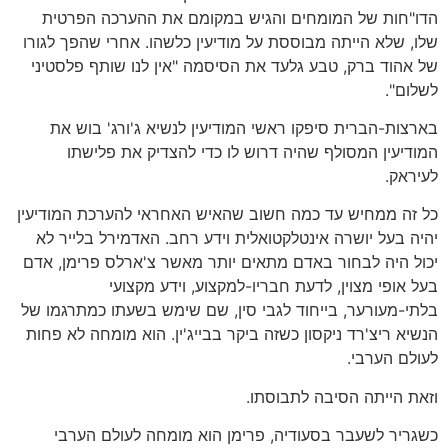
הדו"חות של המומחים והגיש במקומם את ההערכה הפרטית
שלו, שלא הייתה מבוססת על מודיעין כלשהו. אחרי שהפך לגורו
של אהוד ברק, טבע גלעד את הסיסמה "אין לנו שותף פלסטיני
לשלום".
בארצות-הברית סיפקו ראשי המודיעין לנשיא ג'ורג' בוש את
המודיעין המסולף שהיה דרוש לו כדי להצדיק את פלישתו
לעיראק.
כל זה ממחיש עד כמה חשוב שהאיש האחראי להערכת המודיעין
יהיה בעל יושרה אינטלקטואלית וידע רחב. האדמירל בלייר לא
יכול היה לבחור באדם מתאים יותר מאשר צ'ארלס פרימן, אדם
בעל אופי מצוין, לדעת חבריו-למקצוע, וידע מקצועי
בלתי-מעורער, בייחוד לגבי סין, שם שימש בשעתו כמתרגמו של
הנשיא ריצ'רד ניקסון כשזה ביקר בבייג'ין. הוא מומחה לא פחות
לעולם הערבי.
וזאת הייתה הסיבה לתבוסתו.
כשגריר לשעבר בסעודיה, פרימן הוא מומחה לעולם הערבי