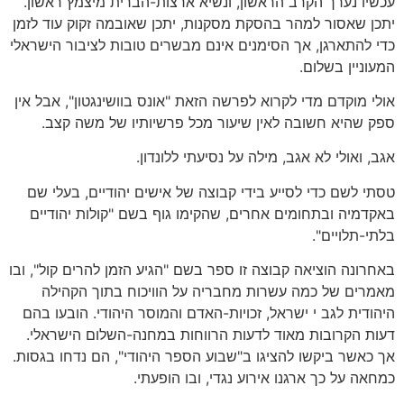
עכשיו נערך הקרב הראשון, ונשיא ארצות-הברית מיצמץ ראשון.
יתכן שאסור למהר בהסקת מסקנות, יתכן שאובמה זקוק עוד לזמן
כדי להתארגן, אך הסימנים אינם מבשרים טובות לציבור הישראלי
המעוניין בשלום.
אולי מוקדם מדי לקרוא לפרשה הזאת "אונס בוושינגטון", אבל אין
ספק שהיא חשובה לאין שיעור מכל פרשיותיו של משה קצב.
אגב, ואולי לא אגב, מילה על נסיעתי ללונדון.
טסתי לשם כדי לסייע בידי קבוצה של אישים יהודיים, בעלי שם
באקדמיה ובתחומים אחרים, שהקימו גוף בשם "קולות יהודיים
בלתי-תלויים".
באחרונה הוציאה קבוצה זו ספר בשם "הגיע הזמן להרים קול", ובו
מאמרים של כמה עשרות מחבריה על הוויכוח בתוך הקהילה
היהודית לגב י ישראל, זכויות-האדם והמוסר היהודי. הובעו בהם
דעות הקרובות מאוד לדעות הרווחות במחנה-השלום הישראלי.
אך כאשר ביקשו להציגו ב"שבוע הספר היהודי", הם נדחו בגסות.
כמחאה על כך ארגנו אירוע נגדי, ובו הופעתי.