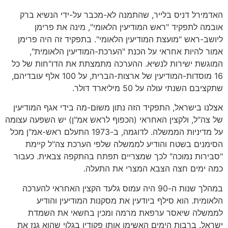
האדמירל דניס בלייר, שהתמנה לא-מכבר על-ידי הנשיא ברק
אובמה לתפקיד "ראש המודיעין הלאומי", מינה את פרימן
ליושב-ראש "מועצת המודיעין הלאומי". בתפקיד זה היה פרימן
אמור להיות אחראי על הכנת "הערכת-המודיעין הלאומית",
המוגשת ישירות לנשיא. ההערכה מתמצתת את הדו"חות של כל
16 מוסדות-המודיעין של ארצות-הברית, על 100 אלף עובדיהם,
שתקציבם השנתי עולה על 50 מיליארד דולר.
אצלנו בישראל, התפקיד הזה נתון משום-מה בידי אגף המודיעין
של צה"ל, ולקצין האחראי (הכפוף לראש אמ"ן) יש השפעה עצומה
על מדיניות הממשלה. לדוגמה, ב-1973 התעלם ראש-אמ"ן מכל
הסימנים בשטח והודיע לממשלה שלפי הערכת צה"ל קיימת
"סבירות נמוכה" לכך שמצריים תפתח בהתקפה צבאית. כעבור
כמה ימים חצה הצבא המצרי את התעלה.
במהלך שנות ה-90 היה עמוס גלעד הקצין האחראי להערכה
הלאומית. הוא סילף ביודעין את מסקנות המודיעין והודיע
לממשלה שיאסר ערפאת מרמה ומכין בחשאי את השמדת
ישראל. ברבות הימים האשימו אותו פקודיו בגלוי שהוא גנז את