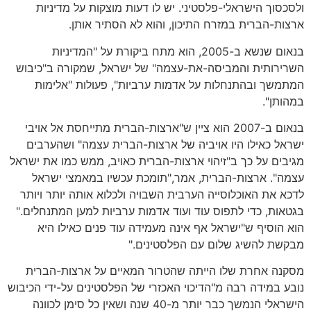
ולסכסוך הישראלי-פלסטיני. יש לו דעות מוצקות על מדיניות
ארצות-הברית במזרח התיכון, והוא לא הסתיר אותן.
בנאום שנשא ב-2005, הוא מתח ביקורת על "המדיניות
השרירותית והמביסה-את-עצמה" של ישראל, שמקורה ב"כיבוש
המתמשך ובהתנחלות על אדמות ערביות", פעולות "אלימות
במהותן".
בנאום ב-2007 הוא ציין ש"ארצות-הברית מתייחסת אל אויבי
ישראל כאילו היו אויביה של ארצות-הברית עצמה" ושהערבים
מגיבים על כך ב"זיהוי ארצות-הברית כאויב, ממש כמו את ישראל
עצמה". ארצות-הברית, אמר,"תומכת עכשיו במאמצי ישראל
לדכא את האוכלוסייה הערבית השבויה ולכלוא אותה יותר ויותר
בגטאות, כדי לתפוס עוד ועוד אדמות ערביות למען המתנחלים."
הוא הוסיף ש"ישראל אף אינה מעמידה עוד פנים כאילו היא
מבקשת להשיג שלום עם הפלסטינים."
מסקנה אחרת שלו הייתה שהטרור המאיים על ארצות-הברית
נובע במידה רבה מ"הדיכוי האכזרי של הפלסטינים על-ידי הכיבוש
הישראלי הנמשך כבר יותר מ-40 שנה ושאין כל סימן לכוונה