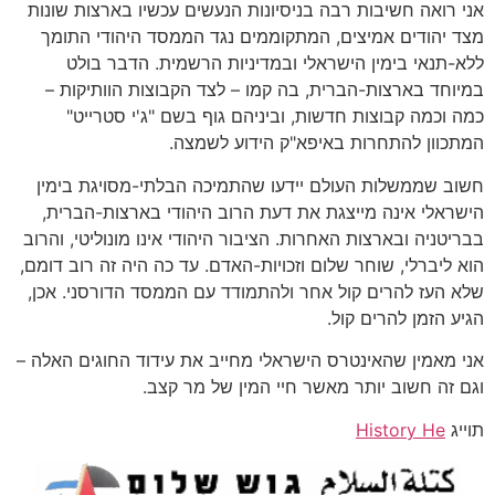
אני רואה חשיבות רבה בניסיונות הנעשים עכשיו בארצות שונות
מצד יהודים אמיצים, המתקוממים נגד הממסד היהודי התומך
ללא-תנאי בימין הישראלי ובמדיניות הרשמית. הדבר בולט
במיוחד בארצות-הברית, בה קמו – לצד הקבוצות הוותיקות –
כמה וכמה קבוצות חדשות, וביניהם גוף בשם "ג'י סטרייט"
המתכוון להתחרות באיפא"ק הידוע לשמצה.
חשוב שממשלות העולם יידעו שהתמיכה הבלתי-מסויגת בימין
הישראלי אינה מייצגת את דעת הרוב היהודי בארצות-הברית,
בבריטניה ובארצות האחרות. הציבור היהודי אינו מונוליטי, והרוב
הוא ליברלי, שוחר שלום וזכויות-האדם. עד כה היה זה רוב דומם,
שלא העז להרים קול אחר ולהתמודד עם הממסד הדורסני. אכן,
הגיע הזמן להרים קול.
אני מאמין שהאינטרס הישראלי מחייב את עידוד החוגים האלה –
וגם זה חשוב יותר מאשר חיי המין של מר קצב.
תוייג
History He