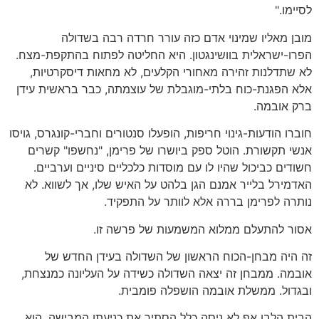
לסיימו."
מובן מאליו שמינוי אדם כזה עורר חרדה רבה בשדולה
הפרו-ישראלית בוושינגטון. היא החליטה לפתוח בהתקפת-מצח.
לא שתדלנות זהירה מאחורי הקלעים, לא מחאות דיסקרטיות,
אלא הפגנת-כוח בלתי-מוגבלת של עוצמתה, כבר בראשית עידן
ברק אובמה.
חוברו הודעות-גינוי חריפות, הופעלו סנטורים וחברי-קונגרס, גויסו
אנשי תקשורת. הוטל ספק ביושרו של פרימן, "נחשפו" קשרים
חשודים כביכול שהיו לו עם מוסדות כלכליים סיניים וערביים.
האדמירל בלייר אמנם הגן בלהט על האיש שלו, אך לשווא. לא
נותרה לפרימן בררה אלא לוותר על התפקיד.
אסור להתעלם ממלוא המשמעות של פרשה זו.
זה היה מבחן-הכוח הראשון של השדולה בעידן החדש של
אובמה. ממבחן זה יצאה השדולה כשידה על העליונה כמנצחת,
ובגדול. ממשלת אובמה הושפלה פומבית.
הבית הלבן אף לא ניסה כלל הסתיר את כניעתו המבישה. הוא