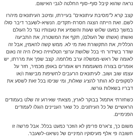
נראה שהוא קיבל סוף-סוף החלטה לגבי האישום.
קצב קרא ל"מסיבת עיתונאים" בעיירתו, ומיטב העיתונאים מיהרו
לשם. זאת הייתה הצגה חסרת-תקדים. הנשיא-לשעבר דיבר סולו
במשך כמעט שלוש שעות והשמיע את טענותיו נגד כל העולם
ואשתו (אשתו של העולם), תקף את המשטרה, את התביעה
הכללית, את התקשורת ואת מי לא. ממש קשה להאמין, אבל זה
שודר בשידור חי בכל שלושת ערוצי הטלוויזיה כאילו היה זה נאום
לאומה של ראש-ממשלה ערב מלחמה. קצב שפך את מררתו, יש
אומרים בצורה משעממת ויש אומרים באופן מכמיר, חזר על
עצמו שוב ושוב. לעיתונאים הרעבים לחשיפות מבישות ו/או
לסקופים לא הותר להציג שאלות, ומי שניסו בכל זאת לשסע את
דבריו בשאלות גורשו.
כשחזרתי אתמול בבוקר לארץ, מצאתי שאירוע זה שלט בעמודים
הראשיים של כל העיתונים. כל שאר העניינים הוגלו לעמודים
הפנימיים.
משום כך, צ'ארס פרימן לא הוזכר כמעט בכלל. אבל פרשה זו
חשובה פי אלף מעיסוקיו המיניים של נשיאנו-לשעבר.