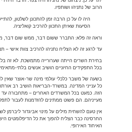
הרוב של נתניהו ושותפיו.
היה לו על כן הרבה זמן להתכונן לשלטון, להתי
הסיעות שאיתן התכוון להרכיב קואליציה.
וראה זה פלא: התברר ששום דבר, ממש שום דבר, מכל ז
עד לרגע זה לא הצליח נתניהו להרכיב צוות אישי – תנ
בכל התפקידים החיוניים הושיב אנשים בלתי-מתאימי
בשעה של משבר כלכלי עולמי מינה שר-אוצר שאין ל
כל ענייני המדינה. במשרד-הבריאות הושיב רב אורת
הזה. כמעט בכל המשרדים האחרים – מתחבורה עד תי
מעייניהם. הם פשוט ממתינים להזדמנות לעבור לתפקי
אין טעם להשחית מילים על מינוי אביגדור ליברמן ל
החרסינה כבר הצליח להפוך את כל הדיפלומטים הישר
האיחוד האירופי.