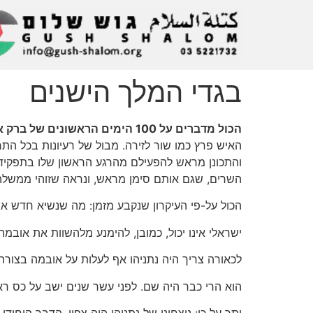
בגדי המלך הישנים
הכול מדברים על 100 הימים הראשונים של ברק אובמה. ויש על מה לדבר.
האיש פרץ כמו שור לזירה. מבול של רעיונות בכל הת
והתכונן מראש להפעילם מהרגע הראשון שלו בתפקיד. א
השרים, שגם אותם סימן מראש, ונראה שזוהי ממשלה
הכול על-פי העיקרון שנקבע מזמן: מה שנשיא חדש אינו מתחיל לעשות ב-100 הימים הראשונים שלו, הוא לא יעשה גם אחר-
ישראלי אינו יכול, כמובן, להימנע מלהשוות את אובמ
לכאורה צריך היה נתניהו אף לעלות על אובמה בצורה
הוא הרי כבר היה שם. לפני עשר שנים ישב על כס ראש-
יתר על כן: ניצחונו של נתניהו היה צפוי. הדבר היחיד