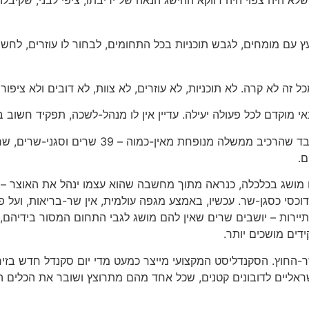
יעץ עם מומחים, לגבש תוכניות בכל התחומים, לבחור לו עוזרים, לחש
ה לא קרה. לא תוכניות, לא עוזרים, לא צוות, לא דובים ולא ציפורי
אי מוקדם לכל פעולה יעילה. עדיין אין לו מנהל-לשכה, תפקיד חשוב
בחירת השרים הייתה שערורייה מתמשכת. לא זה בלב
ם.
ו מושג בכלכלה, כנראה מתוך מחשבה שהוא עצמו ינהל את האוצר –
ודוכסי כסגן-שר. עכשיו, באמצע מגפה עולמית, אין שר-בריאות, ו
ירות – יושבים שרים שאין להם מושג לגבי התחום המסור בידיהם
דים מושכים יותר.
שר-החוץ. הסקנדליסט המקצועי מייצר כמעט מדי יום סקנדל חדש בזי
אליים לדובונים קטנים, שכל אחד מהם מתרוצץ ושובר את הכלים הק