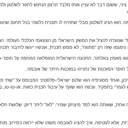
ציני, ששום דבר לא עניין אותו מלבד הרצון הנחוש לחזור לשלטון ול
ובמה. הוא הגיע לשלטון מבלי שתהיה לו תוכנית כלשהי בכל תחום ש
ית" שנועדה להציל את המשק הישראלי מן הצונאמי הכלכלי העולמי. ה
גימגמו שזה רק "מתווה", לא ממש תכנית, ועכשיו ייגשו לחיבור תכני
 הוא מאמין באלתור, התכונה הישראלית המופלאה המחפה על חוסר-הי
 חוסר-המוכנות של נתניהו במוכנות-היתר של אובמה.
ן, ואחד מסעיפיה הוא שלום ישראלי-פלסטיני המבוסס על "שתי מדינ
ש לגמרי בתפקיד. עכשיו הוא שוקד על עיבוד תכנית כזאת. או-טו-טו, 
אחת, שאותה הוא למד מיצחק שמיר: "לא!" ליתר דיוק: שלושת הלאוו
ניות, אלא לעטיפה. איך להציג לאובמה משהו שלא ייראה כסירוב מ