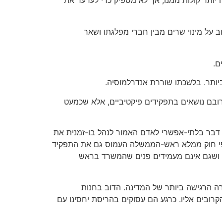
וב על מינוי שרים מבין חברי מפלגתו ושאר
ם.
 ביותר. בלשכתו שוררת אנדרלמוסיה.
ד שהרכיב ממשלה מנופחת מאין-כמוה – 39 שרים וסגני-שרים, שרובם נושאים בתפקידים פיקטיביים, אלא שכמעט
 דבר בלתי-אפשרי לאדם האמור לנהל בו-זמנית את
על פי חוק ממלא ראש-הממשלה העמוס גם את התפקיד
, ושגם אינם מעמידים פנים שהמשרד בראש
רה הרגישה ביותר של המדינה. הדוב בחנות
רובים אליו. כרגע הם עסוקים בהריסת יחסינו עם