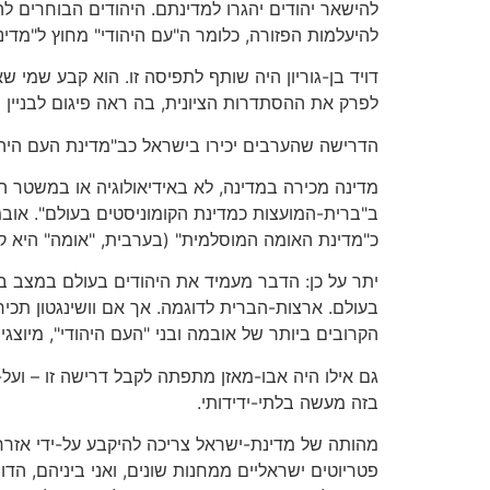
להישאר יהודים יהגרו למדינתם. היהודים הבוחרים לה
להיעלמות הפזורה, כלומר ה"עם היהודי" מחוץ ל"מדינ
דויד בן-גוריון היה שותף לתפיסה זו. הוא קבע שמי שאי
לפרק את ההסתדרות הציונית, בה ראה פיגום לבניין
הדרישה שהערבים יכירו בישראל כב"מדינת העם היהוד
מדינה מכירה במדינה, לא באידיאולוגיה או במשטר ה
ב"ברית-המועצות כמדינת הקומוניסטים בעולם". אובמה
כ"מדינת האומה המוסלמית" (בערבית, "אומה" היא ק
יתר על כן: הדבר מעמיד את היהודים בעולם במצב בל
בעולם. ארצות-הברית לדוגמה. אך אם וושינגטון תכיר
הקרובים ביותר של אובמה ובני "העם היהודי", מיוצגים
גם אילו היה אבו-מאזן מתפתה לקבל דרישה זו – ועל-י
בזה מעשה בלתי-ידידותי.
מהותה של מדינת-ישראל צריכה להיקבע על-ידי אזרחי
פטריוטים ישראליים ממחנות שונים, ואני ביניהם, הד