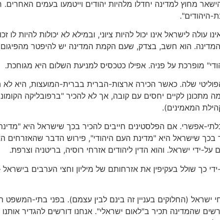
ישאר מחוץ למדינה יחדלו מלהיות יהודים וייטמעו בעמים האחרים. חז
ת-היהודים".
נו עולה לישראל אינו יכול להיות ציוני, ובמילא לא יכולות להיות לו 
 המדינה. הוא חשב, בצדק, שעם הקמת המדינה יש להיפטר מהפיגום.
י" מופרכת על פניה. אפילו כטכסיס למניעת השלום היא מגוחכת.
פוליטי שלה. כאשר הכירה ארצות-הברית בברית-המועצות, היא לא הכ
 מתכונן לקיים יחסים עם קובה, אך לא להכיר "ברפובליקה הקומוניס
הילת המאמינים).
תי-אפשרי. אם הפלסטינים חייבים להכיר בכך שישראל היא "מדינת הע
 בכך שישראל היא "מדינת העם היהודי", פירוש הדבר שהאזרחים האמר
 על-ידי ישראל. והוא הדין ליהודים אזרחי רוסיה, בריטניה וצרפת.
די כך שולל בעקיפין את אזרחותם של מיליון וחצי הערבים בישראל – 
 ישראל (החלוקים בעניין זה בינם לבין עצמם). בפני בתי-המשפט ת
ורשים שהמדינה תכיר ב"לאום ישראלי". אנחנו דורשים להגדיר אותנו 