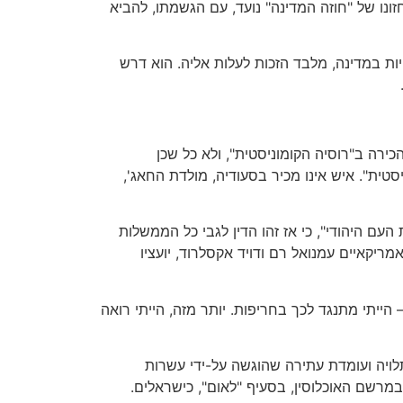
ונו של "חוזה המדינה" נועד, עם הגשמתו, להביא
זכויות במדינה, מלבד הזכות לעלות אליה. הוא דרש
ירה ב"רוסיה הקומוניסטית", ולא כל שכן
טית". איש אינו מכיר בסעודיה, מולדת החאג',
ם היהודי", כי אז זהו הדין לגבי כל הממשלות
יקאיים עמנואל רם ודויד אקסלרוד, יועציו
הייתי מתנגד לכך בחריפות. יותר מזה, הייתי רואה
לויה ועומדת עתירה שהוגשה על-ידי עשרות
במרשם האוכלוסין, בסעיף "לאום", כישראלים.