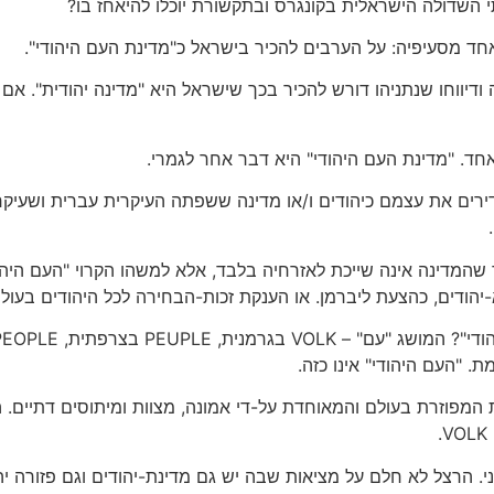
 השדולה הישראלית בקונגרס ובתקשורת יוכלו להיאחז בו?
חד מסעיפיה: על הערבים להכיר בישראל כ"מדינת העם היהודי".
דיווחו שנתניהו דורש להכיר בכך שישראל היא "מדינה יהודית". א
אחד. "מדינת העם היהודי" היא דבר אחר לגמרי.
גדירים את עצמם כיהודים ו/או מדינה ששפתה העיקרית עברית ושעי
 שהמדינה אינה שייכת לאזרחיה בלבד, אלא למשהו הקרוי "העם היהוד
הודים, כהצעת ליברמן. או הענקת זכות-הבחירה לכל היהודים בעולם
. "העם היהודי" אינו כזה.
המפוזרת בעולם והמאוחדת על-די אמונה, מצוות ומיתוסים דתיים. הצ
ני. הרצל לא חלם על מציאות שבה יש גם מדינת-יהודים וגם פזורה יה