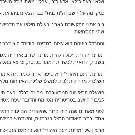
שלא ייראה כ"לא" אלא כ"כן, אבל". משהו שכל משרתי
כמקדמה על חשבון ה"תוכנית" כבר הציג נתניהו את א
רוב אנשי התקשורת בארץ ובעולם סילפו את הדרישה ו
שתי הנוסחאות.
וההבדל ביניהם הוא עצום. "מדינה יהודית" היא דבר 
"מדינה יהודית" יכולה להיות מדינה שרוב אזרחיה מ
בשבת, הדואגת לכשרות המזנון בכנסת, וכיוצא באלה.
"מדינת העם היהודי" היא סיפור אחר לגמרי. זה אומר
השלכות מרחיקות לכת. למשל: שלילת האזרחות מלא-י
לציבור היושב בטריטוריה מסוימת והדובר שפה מסוימת
לפני מאתיים שנה היה ברור שהיהודים הם עדה דתית 
אחד" כתב תיאודור הרצל בגרמנית, והשתמש במילה VOLK.
הרעיון של "מדינת העם היהודי" הוא בהחלט אנטי-ציו