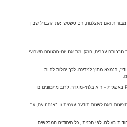
ם מבורות ואם מעצלנות, הם טשטשו את ההבדל שבין
קר תרבותה עברית, המקיימת את יום-המנוחה השבועי
י", הנמצא מחוץ למדינה. לכך יכולות להיות
.
השאלה הראשונה המתעוררת: מה זה בכלל "העם היהודי"? המושג "עם" – VOLK בגרמנית, PEUPLE בצרפתית, PEOPLE באנגלית – הוא בלתי-מוגדר. לרוב מתכוונים בו
יונות באה לשנות תודעה עצמית זו. "אנחנו עם, עם
ודית בעולם. לפי תכניתו, כל היהודים המבקשים